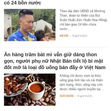
có 24 bồn nước
Theo đại diện UBND xã Mường
Than, đoàn từ thiện của Bùi
Xuân Huấn (tức Huấn Hoa Hồng)
chỉ bàn giao 24 bồn chứa
nước…
XÃ HỘI
-
6 giờ trước
Ăn hàng trăm bát mì vẫn giữ dáng thon
gọn, người phụ nữ Nhật Bản tiết lộ bí mật
đốt mỡ là loại đồ uống bán đầy ở Việt Nam
Không chỉ được xem là thức
uống giúp tỉnh táo và cải thiện
tâm trạng, thức uống này còn
được nhiều người truyền tai…
SỨC KHỎE
-
6 giờ trước