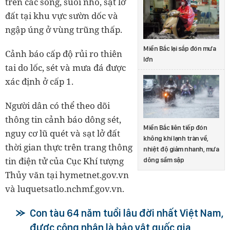
trên các sông, suối nhỏ, sạt lở
đất tại khu vực sườn dốc và
ngập úng ở vùng trũng thấp.
Miền Bắc lại sắp đón mưa
Cảnh báo cấp độ rủi ro thiên
lớn
tai do lốc, sét và mưa đá được
xác định ở cấp 1.
Người dân có thể theo dõi
thông tin cảnh báo dông sét,
Miền Bắc liên tiếp đón
nguy cơ lũ quét và sạt lở đất
không khí lạnh tràn về,
thời gian thực trên trang thông
nhiệt độ giảm nhanh, mưa
tin điện tử của Cục Khí tượng
dông sầm sập
Thủy văn tại hymetnet.gov.vn
và luquetsatlo.nchmf.gov.vn.
Con tàu 64 năm tuổi lâu đời nhất Việt Nam,
được công nhận là bảo vật quốc gia