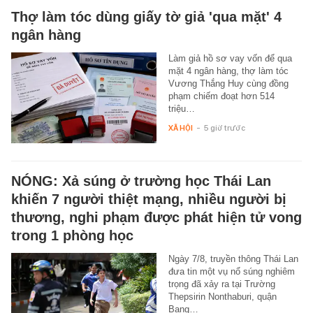
Thợ làm tóc dùng giấy tờ giả 'qua mặt' 4
ngân hàng
Làm giả hồ sơ vay vốn để qua
mặt 4 ngân hàng, thợ làm tóc
Vương Thắng Huy cùng đồng
phạm chiếm đoạt hơn 514
triệu…
XÃ HỘI
-
5 giờ trước
NÓNG: Xả súng ở trường học Thái Lan
khiến 7 người thiệt mạng, nhiều người bị
thương, nghi phạm được phát hiện tử vong
trong 1 phòng học
Ngày 7/8, truyền thông Thái Lan
đưa tin một vụ nổ súng nghiêm
trọng đã xảy ra tại Trường
Thepsirin Nonthaburi, quận
Bang…