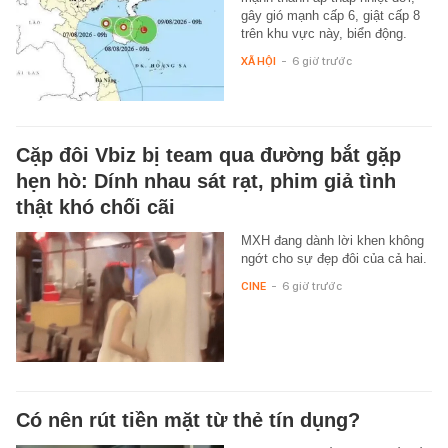
gây gió mạnh cấp 6, giật cấp 8
trên khu vực này, biển động.
XÃ HỘI
-
6 giờ trước
Cặp đôi Vbiz bị team qua đường bắt gặp
hẹn hò: Dính nhau sát rạt, phim giả tình
thật khó chối cãi
MXH đang dành lời khen không
ngớt cho sự đẹp đôi của cả hai.
CINE
-
6 giờ trước
Có nên rút tiền mặt từ thẻ tín dụng?