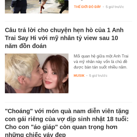
THẾ GIỚI ĐÓ ĐÂY
-
5 giờ trước
Câu trả lời cho chuyện hẹn hò của 1 Anh
Trai Say Hi với mỹ nhân tỷ view sau 10
năm đồn đoán
Mối quan hệ giữa một Anh Trai
và mỹ nhân này vốn là chủ đề
được bàn tán suốt nhiều năm.
MUSIK
-
5 giờ trước
"Choáng" với món quà nam diễn viên tặng
con gái riêng của vợ dịp sinh nhật 18 tuổi:
Cho con "áo giáp" còn quan trọng hơn
những chiếc váy đẹp