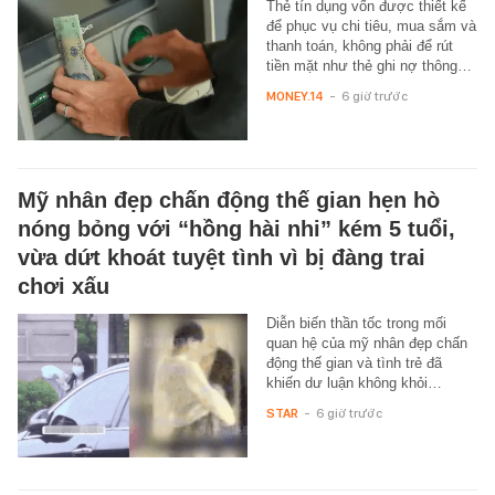
Thẻ tín dụng vốn được thiết kế
để phục vụ chi tiêu, mua sắm và
thanh toán, không phải để rút
tiền mặt như thẻ ghi nợ thông…
MONEY.14
-
6 giờ trước
Mỹ nhân đẹp chấn động thế gian hẹn hò
nóng bỏng với “hồng hài nhi” kém 5 tuổi,
vừa dứt khoát tuyệt tình vì bị đàng trai
chơi xấu
Diễn biến thần tốc trong mối
quan hệ của mỹ nhân đẹp chấn
động thế gian và tình trẻ đã
khiến dư luận không khỏi…
STAR
-
6 giờ trước