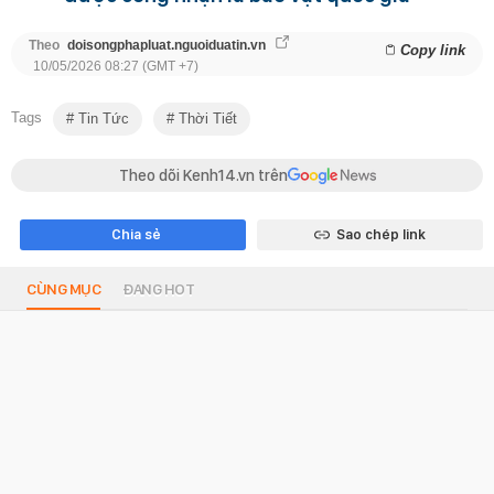
Theo
doisongphapluat.nguoiduatin.vn
Copy link
10/05/2026 08:27 (GMT +7)
Tags
Tin Tức
Thời Tiết
Theo dõi Kenh14.vn trên
Chia sẻ
Sao chép link
CÙNG MỤC
ĐANG HOT