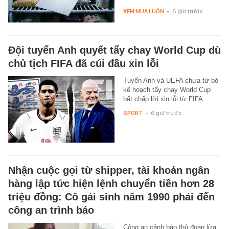
XEM MUA LUÔN
-
6 giờ trước
Đội tuyển Anh quyết tẩy chay World Cup dù
chủ tịch FIFA đã cúi đầu xin lỗi
Tuyển Anh và UEFA chưa từ bỏ
kế hoạch tẩy chay World Cup
bất chấp lời xin lỗi từ FIFA.
SPORT
-
6 giờ trước
Nhận cuộc gọi từ shipper, tài khoản ngân
hàng lập tức hiện lệnh chuyển tiền hơn 28
triệu đồng: Cô gái sinh năm 1990 phải đến
công an trình báo
Công an cảnh báo thủ đoạn lừa