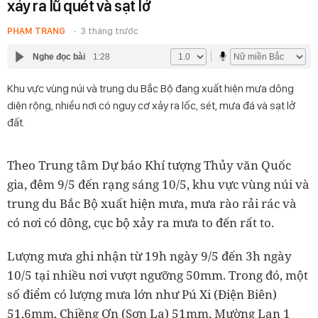
xảy ra lũ quét và sạt lở
PHẠM TRANG
3 tháng trước
Nghe đọc bài
1:28
Khu vực vùng núi và trung du Bắc Bộ đang xuất hiện mưa dông
diện rộng, nhiều nơi có nguy cơ xảy ra lốc, sét, mưa đá và sạt lở
đất.
Theo Trung tâm Dự báo Khí tượng Thủy văn Quốc
gia, đêm 9/5 đến rạng sáng 10/5, khu vực vùng núi và
trung du Bắc Bộ xuất hiện mưa, mưa rào rải rác và
có nơi có dông, cục bộ xảy ra mưa to đến rất to.
Lượng mưa ghi nhận từ 19h ngày 9/5 đến 3h ngày
10/5 tại nhiều nơi vượt ngưỡng 50mm. Trong đó, một
số điểm có lượng mưa lớn như Pú Xi (Điện Biên)
51,6mm, Chiềng Ơn (Sơn La) 51mm, Mường Lạn 1