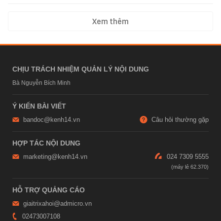
Xem thêm
CHỊU TRÁCH NHIỆM QUẢN LÝ NỘI DUNG
Bà Nguyễn Bích Minh
Ý KIẾN BÀI VIẾT
bandoc@kenh14.vn
Câu hỏi thường gặp
HỢP TÁC NỘI DUNG
marketing@kenh14.vn
024 7309 5555
HỖ TRỢ QUẢNG CÁO
giaitrixahoi@admicro.vn
02473007108