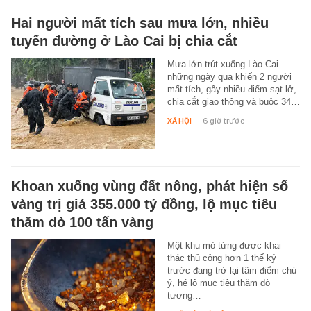
Hai người mất tích sau mưa lớn, nhiều
tuyến đường ở Lào Cai bị chia cắt
Mưa lớn trút xuống Lào Cai
những ngày qua khiến 2 người
mất tích, gây nhiều điểm sạt lở,
chia cắt giao thông và buộc 34…
XÃ HỘI
-
6 giờ trước
Khoan xuống vùng đất nông, phát hiện số
vàng trị giá 355.000 tỷ đồng, lộ mục tiêu
thăm dò 100 tấn vàng
Một khu mỏ từng được khai
thác thủ công hơn 1 thế kỷ
trước đang trở lại tâm điểm chú
ý, hé lộ mục tiêu thăm dò
tương…