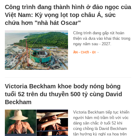
Công trình đang thành hình ở đảo ngọc của
Việt Nam: Kỳ vọng lọt top châu Á, sức
chứa hơn "nhà hát Oscar"
Công trình đang gấp rút hoàn
thiện và đưa vào khai thác trong
ngay năm sau - 2027.
ĂN - CHƠI - ĐI
-
Victoria Beckham khoe body nóng bỏng
tuổi 52 trên du thuyền 500 tỷ cùng David
Beckham
Victoria Beckham tiếp tục khiến
người hâm mộ trầm trồ với vóc
dáng săn chắc ở tuổi 52 khi
cùng chồng là David Beckham
tận hưởng kỳ nghỉ xa hoa trên