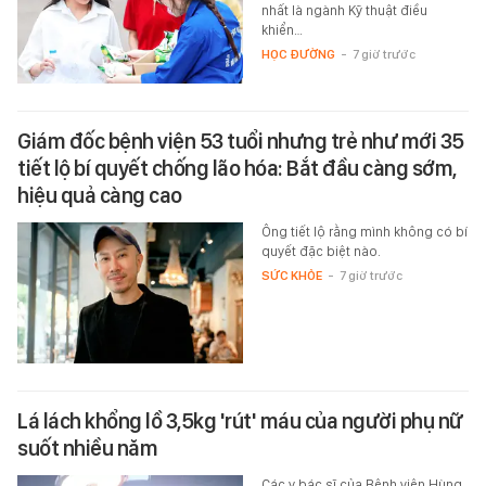
nhất là ngành Kỹ thuật điều
khiển…
HỌC ĐƯỜNG
-
7 giờ trước
Giám đốc bệnh viện 53 tuổi nhưng trẻ như mới 35
tiết lộ bí quyết chống lão hóa: Bắt đầu càng sớm,
hiệu quả càng cao
Ông tiết lộ rằng mình không có bí
quyết đặc biệt nào.
SỨC KHỎE
-
7 giờ trước
Lá lách khổng lồ 3,5kg 'rút' máu của người phụ nữ
suốt nhiều năm
Các y bác sĩ của Bệnh viện Hùng