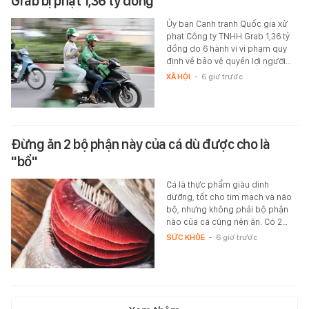
Grab bị phạt 1,36 tỷ đồng
Ủy ban Cạnh tranh Quốc gia xử
phạt Công ty TNHH Grab 1,36 tỷ
đồng do 6 hành vi vi phạm quy
định về bảo vệ quyền lợi người…
XÃ HỘI
-
6 giờ trước
Đừng ăn 2 bộ phận này của cá dù được cho là
"bổ"
Cá là thực phẩm giàu dinh
dưỡng, tốt cho tim mạch và não
bộ, nhưng không phải bộ phận
nào của cá cũng nên ăn. Có 2…
SỨC KHỎE
-
6 giờ trước