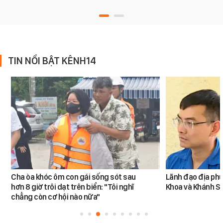
TIN NỔI BẬT KÊNH14
Cha òa khóc ôm con gái sống sót sau
Lãnh đạo địa phư
hơn 8 giờ trôi dạt trên biển: "Tôi nghĩ
Khoa và Khánh S
chẳng còn cơ hội nào nữa"