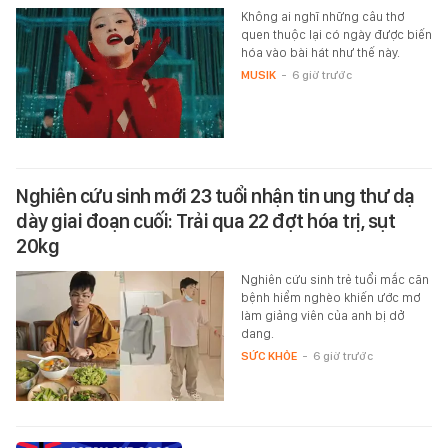
Không ai nghĩ những câu thơ
quen thuộc lại có ngày được biến
hóa vào bài hát như thế này.
MUSIK
-
6 giờ trước
Nghiên cứu sinh mới 23 tuổi nhận tin ung thư dạ
dày giai đoạn cuối: Trải qua 22 đợt hóa trị, sụt
20kg
Nghiên cứu sinh trẻ tuổi mắc căn
bệnh hiểm nghèo khiến ước mơ
làm giảng viên của anh bị dở
dang.
SỨC KHỎE
-
6 giờ trước