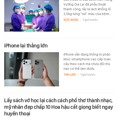
Vương Gia Lai đã phẫu thuật
thành công, lấy lá lách khổng lồ
3,5kg từng "rút" máu của bệnh…
SỨC KHỎE
-
7 giờ trước
iPhone lại thắng lớn
iPhone vẫn đang thống trị phân
khúc smartphone cao cấp toàn
cầu theo cách mà chưa đối thủ
nào có thể làm được.
TEK-LIFE
-
7 giờ trước
Lấy sách vở học lại cách cách phổ thơ thành nhạc,
mỹ nhân đẹp chấp 10 Hoa hậu cất giọng biết ngay
huyền thoại