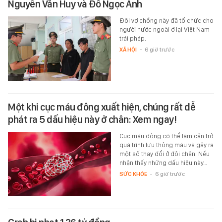
Nguyễn Văn Huy và Đỗ Ngọc Ánh
Đôi vợ chồng này đã tổ chức cho
người nước ngoài ở lại Việt Nam
trái phép.
XÃ HỘI
-
6 giờ trước
Một khi cục máu đông xuất hiện, chúng rất dễ
phát ra 5 dấu hiệu này ở chân: Xem ngay!
Cục máu đông có thể làm cản trở
quá trình lưu thông máu và gây ra
một số thay đổi ở đôi chân. Nếu
nhận thấy những dấu hiệu này…
SỨC KHỎE
-
6 giờ trước