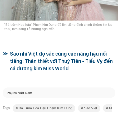
"Bà trùm Hoa hậu" Phạm Kim Dung đã lên tiếng đính chính thông tin kịp
thời, làm sáng tỏ những nghi vấn
Sao nhí Việt đọ sắc cùng các nàng hậu nổi
tiếng: Thân thiết với Thuỳ Tiên - Tiểu Vy đến
cả đương kim Miss World
Phụ nữ Việt Nam
Tags
Bà Trùm Hoa Hậu Phạm Kim Dung
Sao Việt
Miss 