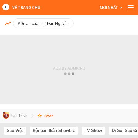
VỀ TRANG CHỦ
MỚI NHẤT
MỚI NHẤT
#Ồn ào của Thư Đan Nguyễn
Xem thêm
Star
Sao Việt
Hội bạn thân Showbiz
TV Show
Đi Soi Sao Đi