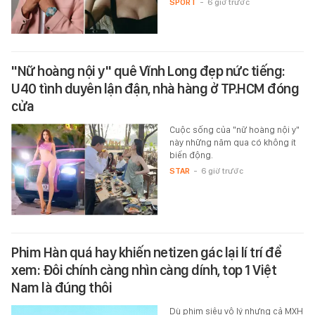
SPORT
-
6 giờ trước
"Nữ hoàng nội y" quê Vĩnh Long đẹp nức tiếng:
U40 tình duyên lận đận, nhà hàng ở TP.HCM đóng
cửa
Cuộc sống của "nữ hoàng nội y"
này những năm qua có không ít
biến động.
STAR
-
6 giờ trước
Phim Hàn quá hay khiến netizen gác lại lí trí để
xem: Đôi chính càng nhìn càng dính, top 1 Việt
Nam là đúng thôi
Dù phim siêu vô lý nhưng cả MXH