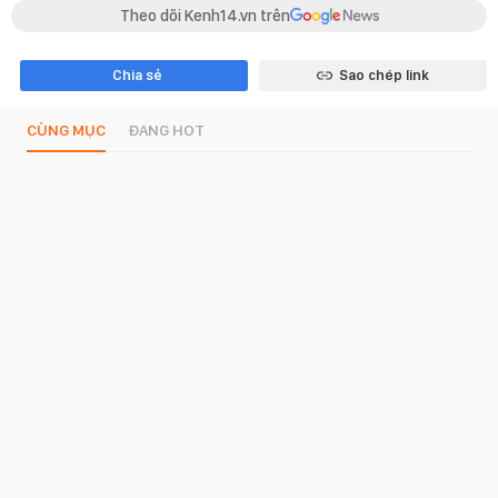
Theo dõi Kenh14.vn trên
Chia sẻ
Sao chép link
CÙNG MỤC
ĐANG HOT