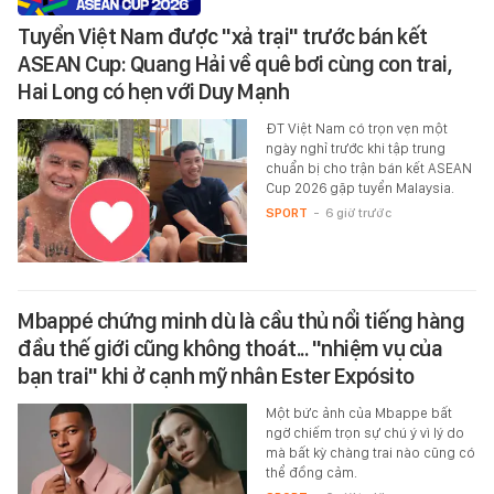
Tuyển Việt Nam được "xả trại" trước bán kết
ASEAN Cup: Quang Hải về quê bơi cùng con trai,
Hai Long có hẹn với Duy Mạnh
ĐT Việt Nam có trọn vẹn một
ngày nghỉ trước khi tập trung
chuẩn bị cho trận bán kết ASEAN
Cup 2026 gặp tuyển Malaysia.
SPORT
-
6 giờ trước
Mbappé chứng minh dù là cầu thủ nổi tiếng hàng
đầu thế giới cũng không thoát... "nhiệm vụ của
bạn trai" khi ở cạnh mỹ nhân Ester Expósito
Một bức ảnh của Mbappe bất
ngờ chiếm trọn sự chú ý vì lý do
mà bất kỳ chàng trai nào cũng có
thể đồng cảm.