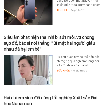
đang bỏ quên một nguyên nhân
khiến điện thoại ngày càng chậm.
TEK-LIFE
-
5 giờ trước
Siêu âm phát hiện thai nhi bị sứt môi, vợ chồng
sụp đổ, bác sĩ nói thẳng: "Bí mật hai người giấu
nhau đã hại em bé"
Sự chủ quan này có thể dẫn đến
những hệ quả nghiêm trọng đối
với sức khỏe của thai nhi.
SỨC KHỎE
-
5 giờ trước
Hai chị em sinh đôi cùng tốt nghiệp Xuất sắc Đại
học Ngoại ngữ