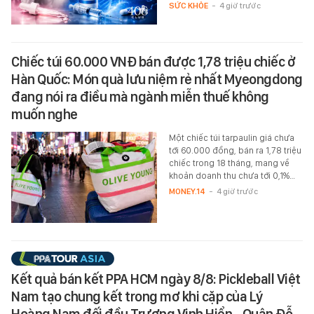
SỨC KHỎE
-
4 giờ trước
Chiếc túi 60.000 VNĐ bán được 1,78 triệu chiếc ở
Hàn Quốc: Món quà lưu niệm rẻ nhất Myeongdong
đang nói ra điều mà ngành miễn thuế không
muốn nghe
Một chiếc túi tarpaulin giá chưa
tới 60.000 đồng, bán ra 1,78 triệu
chiếc trong 18 tháng, mang về
khoản doanh thu chưa tới 0,1%…
MONEY.14
-
4 giờ trước
Kết quả bán kết PPA HCM ngày 8/8: Pickleball Việt
Nam tạo chung kết trong mơ khi cặp của Lý