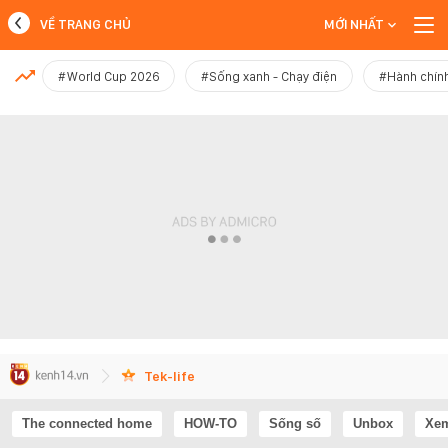
VỀ TRANG CHỦ
MỚI NHẤT
MỚI NHẤT
#World Cup 2026
#Sống xanh - Chạy điện
#Hành chính
Xem thêm
Tek-life
The connected home
HOW-TO
Sống số
Unbox
Xem