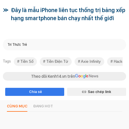
Đây là mẫu iPhone liên tục thống trị bảng xếp
hạng smartphone bán chạy nhất thế giới
Trí Thức Trẻ
Tags
Tiền Số
Tiền Điện Tử
Axie Infinity
Hacker
Theo dõi Kenh14.vn trên
Chia sẻ
Sao chép link
CÙNG MỤC
ĐANG HOT