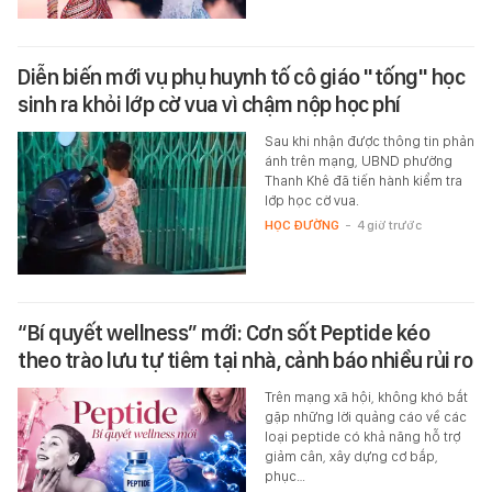
Diễn biến mới vụ phụ huynh tố cô giáo "tống" học
sinh ra khỏi lớp cờ vua vì chậm nộp học phí
Sau khi nhận được thông tin phản
ánh trên mạng, UBND phường
Thanh Khê đã tiến hành kiểm tra
lớp học cờ vua.
HỌC ĐƯỜNG
-
4 giờ trước
“Bí quyết wellness” mới: Cơn sốt Peptide kéo
theo trào lưu tự tiêm tại nhà, cảnh báo nhiều rủi ro
Trên mạng xã hội, không khó bắt
gặp những lời quảng cáo về các
loại peptide có khả năng hỗ trợ
giảm cân, xây dựng cơ bắp,
phục…