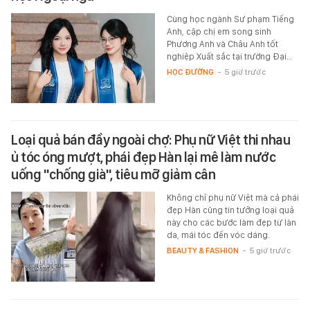
Cùng học ngành Sư phạm Tiếng
Anh, cặp chị em song sinh
Phương Anh và Châu Anh tốt
nghiệp Xuất sắc tại trường Đại…
HỌC ĐƯỜNG
-
5 giờ trước
Loại quả bán đầy ngoài chợ: Phụ nữ Việt thi nhau
ủ tóc óng mượt, phái đẹp Hàn lại mê làm nước
uống "chống già", tiêu mỡ giảm cân
Không chỉ phụ nữ Việt mà cả phái
đẹp Hàn cũng tin tưởng loại quả
này cho các bước làm đẹp từ làn
da, mái tóc đến vóc dáng.
BEAUTY & FASHION
-
5 giờ trước