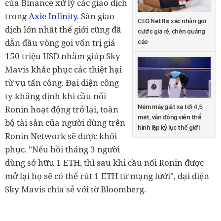
của Binance xử lý các giao dịch
trong
Axie Infinity
. Sàn giao
CEO Netflix xác nhận gói
dịch lớn nhất thế giới cũng đã
cước giá rẻ, chèn quảng
dẫn đầu vòng gọi vốn trị giá
cáo
150 triệu USD nhằm giúp Sky
Mavis khắc phục các thiệt hại
từ vụ tấn công. Đại diện công
ty khẳng định khi cầu nối
Ném máy giặt xa tới 4,5
Ronin hoạt động trở lại, toàn
mét, vận động viên thể
bộ tài sản của người dùng trên
hình lập kỷ lục thế giới
Ronin Network sẽ được khôi
phục. "Nếu hồi tháng 3 người
dùng sở hữu 1 ETH, thì sau khi cầu nối Ronin được
mở lại họ sẽ có thể rút 1 ETH từ mạng lưới", đại diện
Sky Mavis chia sẻ với tờ Bloomberg.