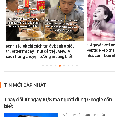
“Bí quyết wellne
Kênh TikTok chỉ cách tự lấy bánh ở siêu
Peptide kéo theo 
thị, order mì cay… hút cả triệu view: Vì
nhà, cảnh báo nhi
sao những chuyện tưởng ai cũng biết…
TIN MỚI CẬP NHẬT
Thay đổi từ ngày 10/8 mà người dùng Google cần
biết
Một thay đổi quan trọng của