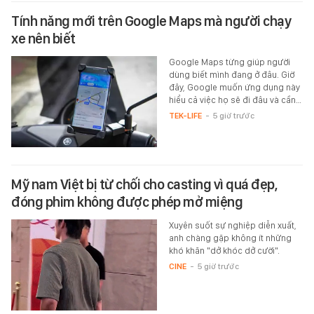
Tính năng mới trên Google Maps mà người chạy
xe nên biết
Google Maps từng giúp người
dùng biết mình đang ở đâu. Giờ
đây, Google muốn ứng dụng này
hiểu cả việc họ sẽ đi đâu và cần…
TEK-LIFE
-
5 giờ trước
Mỹ nam Việt bị từ chối cho casting vì quá đẹp,
đóng phim không được phép mở miệng
Xuyên suốt sự nghiệp diễn xuất,
anh chàng gặp không ít những
khó khăn "dở khóc dở cười".
CINE
-
5 giờ trước