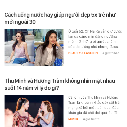
Cách uống nước hay giúp người đẹp 5x trẻ như
mới ngoài 30
Ở tuổi 52, Oh Na Ra vẫn giữ được
làn da căng mịn đáng ngưỡng
mộ nhờ những bí quyết chăm
sóc da tưởng nhỏ nhưng được…
BEAUTY & FASHION
-
4 giờ trước
Thu Minh và Hương Tràm không nhìn mặt nhau
suốt 14 năm vì lý do gì?
Cái ôm của Thu Minh và Hương
Tràm là khoảnh khắc gây sốt trên
mạng xã hội một tuần qua. Các
khán giả đã chờ đợi quá lâu để…
MUSIK
-
4 giờ trước