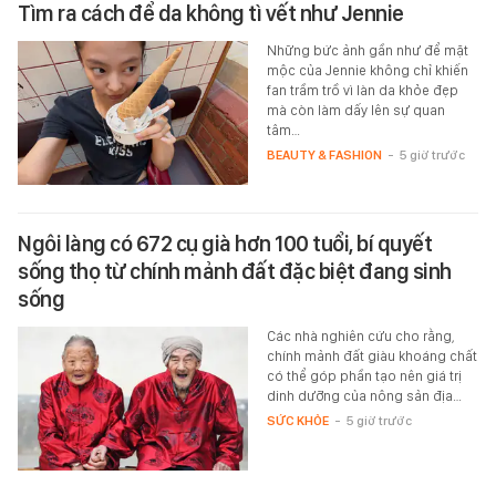
Tìm ra cách để da không tì vết như Jennie
Những bức ảnh gần như để mặt
mộc của Jennie không chỉ khiến
fan trầm trồ vì làn da khỏe đẹp
mà còn làm dấy lên sự quan
tâm…
BEAUTY & FASHION
-
5 giờ trước
Ngôi làng có 672 cụ già hơn 100 tuổi, bí quyết
sống thọ từ chính mảnh đất đặc biệt đang sinh
sống
Các nhà nghiên cứu cho rằng,
chính mảnh đất giàu khoáng chất
có thể góp phần tạo nên giá trị
dinh dưỡng của nông sản địa…
SỨC KHỎE
-
5 giờ trước