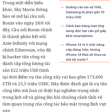
Trong một diễn biến
Quảng cáo sai sự thật,
khác, Sky Mavis thông
Samsung bị phạt gần 10
báo sẽ mở lại cầu nối
triệu USD
Ronin vào ngày 28/6 tới
Cảnh báo hàng loạt ứng
đây. Cầu nối Ronin chính
dụng độc hại cần gỡ gấp
là thành phần kết nối
khỏi smartphone
Axie Infinity với mạng
iPhone 14 rò rỉ một nâng
chính Ethereum, vốn đã
cấp đáng tiền, nhưng
iPhone 14 Max sẽ thua xa
bị hacker tấn công và
thế hệ trước?
đánh cắp tổng lượng tài
sản 622 triệu USD (tính
tại thời điểm vụ tấn công xảy ra) bao gồm 173.600
ETH và 25,5 triệu USDC. Đây được đánh giá là vụ tấn
công tiền mã hoá có thiệt hại nghiêm trọng nhất
trong lịch sử và gióng lên hồi chuông cảnh tỉnh về
tầm quan trọng của công tác bảo mật trong lĩnh vực
này.