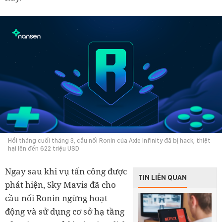
Hồi tháng cuối tháng 3, cầu nối Ronin của Axie Infinity đã bị hack, thiệt
hại lên đến 622 triệu USD
Ngay sau khi vụ tấn công được
TIN LIÊN QUAN
phát hiện, Sky Mavis đã cho
cầu nối Ronin ngừng hoạt
động và sử dụng cơ sở hạ tầng