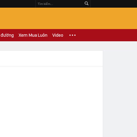
 đường
Xem Mua Luôn
Video