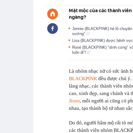
Mặt mộc của các thành viên
ngàng?
Jennie (BLACKPINK) hé lộ chuyện 
sướng"
Lisa (BLACKPINK) được bênh vực v
Rosé (BLACKPINK) "dính cứng" với
luôn đi"!
Là nhóm nhạc nữ có sức ảnh h
BLACKPINK
đều được chú ý. 
làng nhạc, các thành viên nh
cao, xinh đẹp, sang chảnh và 
Jisoo
, mỗi người ai cũng có p
nhau, tạo thành bộ tứ nhan sắc
Do đó, người hâm mộ rất tò mò
các thành viên nhóm BLACKPIN