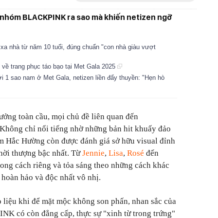
 nhóm BLACKPINK ra sao mà khiến netizen ngỡ
xa nhà từ năm 10 tuổi, đúng chuẩn "con nhà giàu vượt
ề trang phục táo bạo tại Met Gala 2025
 1 sao nam ở Met Gala, netizen liền đẩy thuyền: "Hẹn hò
ưởng toàn cầu, mọi chủ đề liên quan đến
Không chỉ nổi tiếng nhờ những bản hit khuấy đảo
óm Hắc Hường còn được đánh giá sở hữu visual đỉnh
thời thượng bậc nhất. Từ
Jennie
,
Lisa
,
Rosé
đến
hong cách riêng và tỏa sáng theo những cách khác
 hoàn hảo và độc nhất vô nhị.
 liệu khi để mặt mộc không son phấn, nhan sắc của
K có còn đẳng cấp, thực sự "xinh từ trong trứng"