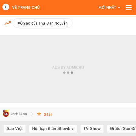
VỀ TRANG CHỦ
MỚI NHẤT
MỚI NHẤT
#Ồn ào của Thư Đan Nguyễn
Xem thêm
Star
Sao Việt
Hội bạn thân Showbiz
TV Show
Đi Soi Sao Đi