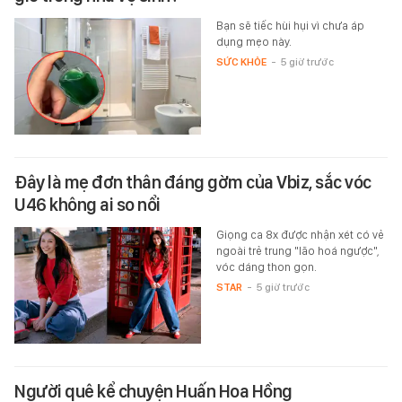
Bạn sẽ tiếc hùi hụi vì chưa áp
dụng mẹo này.
SỨC KHỎE
-
5 giờ trước
Đây là mẹ đơn thân đáng gờm của Vbiz, sắc vóc
U46 không ai so nổi
Giọng ca 8x được nhận xét có vẻ
ngoài trẻ trung "lão hoá ngược",
vóc dáng thon gọn.
STAR
-
5 giờ trước
Người quê kể chuyện Huấn Hoa Hồng