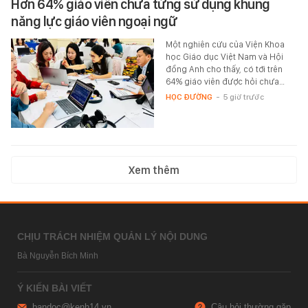
Hơn 64% giáo viên chưa từng sử dụng khung
năng lực giáo viên ngoại ngữ
Một nghiên cứu của Viện Khoa
học Giáo dục Việt Nam và Hội
đồng Anh cho thấy, có tới trên
64% giáo viên được hỏi chưa…
HỌC ĐƯỜNG
-
5 giờ trước
Xem thêm
CHỊU TRÁCH NHIỆM QUẢN LÝ NỘI DUNG
Bà Nguyễn Bích Minh
Ý KIẾN BÀI VIẾT
bandoc@kenh14.vn
Câu hỏi thường gặp