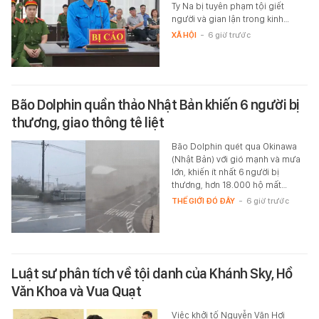
Ty Na bị tuyên phạm tội giết
người và gian lận trong kinh…
XÃ HỘI
-
6 giờ trước
Bão Dolphin quần thảo Nhật Bản khiến 6 người bị
thương, giao thông tê liệt
Bão Dolphin quét qua Okinawa
(Nhật Bản) với gió mạnh và mưa
lớn, khiến ít nhất 6 người bị
thương, hơn 18.000 hộ mất…
THẾ GIỚI ĐÓ ĐÂY
-
6 giờ trước
Luật sư phân tích về tội danh của Khánh Sky, Hồ
Văn Khoa và Vua Quạt
Việc khởi tố Nguyễn Văn Hợi