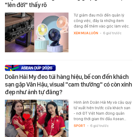
"lên đời" thấy rõ
Từ giảm đau mỏi đến quản lý
công việc, đây là những item
đáng để thêm vào góc làm việc.
XEM MUA LUÔN
-
6 giờ trước
Doãn Hải My đeo túi hàng hiệu, bế con đến khách
sạn gặp Văn Hậu, visual "cam thường" có còn xinh
đẹp như ảnh tự đăng?
Hình ảnh Doãn Hải My và cậu quý
tử xuất hiện trước cửa khách sạn
- nơi ĐT Việt Nam đóng quân
trong thời gian thi đấu Asean…
SPORT
-
6 giờ trước