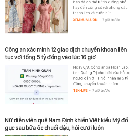
bạn đã có thể tự tin xuống phố
hay đến công sở với phong cách
thanh lịch và cuốn hút.
XEM MUA LUÔN
-
7 giờ trước
Công an xác minh 12 giao dịch chuyển khoản liên
tục với tổng 5 tỷ đồng vào lúc 16 giờ
Ngày 6/8, Công an xã Hoàn Lão,
tỉnh Quảng Trị cho biết vừa hỗ trợ
người dân ở Hà Nội nhận lại 5 tỷ
đồng chuyển khoản nhầm.
TEK-LIFE
-
7 giờ trước
Nữ diễn viên quê Nam Định khiến Việt kiều Mỹ đổ
gục sau bữa ốc chuối đậu, hỏi cưới luôn