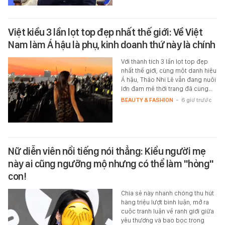
Việt kiều 3 lần lọt top đẹp nhất thế giới: Về Việt
Nam làm Á hậu là phụ, kinh doanh thứ này là chính
Với thành tích 3 lần lọt top đẹp
nhất thế giới, cùng một danh hiệu
Á hậu, Thảo Nhi Lê vẫn đang nuôi
lớn đam mê thời trang đã cùng…
BEAUTY & FASHION
-
6 giờ trước
Nữ diễn viên nổi tiếng nói thẳng: Kiểu người mẹ
này ai cũng ngưỡng mộ nhưng có thể làm "hỏng"
con!
Chia sẻ này nhanh chóng thu hút
hàng triệu lượt bình luận, mở ra
cuộc tranh luận về ranh giới giữa
yêu thương và bao bọc trong