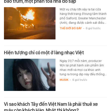
bao trùm, một phần toà nhà đổ sập
Một vụ cháy lớn xảy ra tại cửa
hàng thời trang ở trung tâm thành
phố Salford, Greater Manchester
(Anh), đang được cảnh sát điều…
THẾ GIỚI ĐÓ ĐÂY
-
6 giờ trước
Hiện tượng chỉ có một ở làng nhạc Việt
Ngày 31/7 mỗi năm, producer
W/n lại phát hành sản phẩm âm
nhạc mới và mọi ca khúc anh
tung ra trong dịp này đều thống…
MUSIK
-
6 giờ trước
Vì sao khách Tây đến Việt Nam là phải thuê xe
máy còn khách Hàn, Nhật thì không?