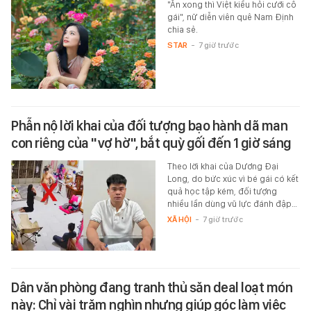
"Ăn xong thì Việt kiều hỏi cưới cô
gái", nữ diễn viên quê Nam Định
chia sẻ.
STAR
-
7 giờ trước
Phẫn nộ lời khai của đối tượng bạo hành dã man
con riêng của "vợ hờ", bắt quỳ gối đến 1 giờ sáng
Theo lời khai của Dương Đại
Long, do bức xúc vì bé gái có kết
quả học tập kém, đối tượng
nhiều lần dùng vũ lực đánh đập…
XÃ HỘI
-
7 giờ trước
Dân văn phòng đang tranh thủ săn deal loạt món
này: Chỉ vài trăm nghìn nhưng giúp góc làm việc