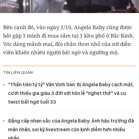
Bên cạnh đó, vào ngày 1/10, Angela Baby cũng được
bắt gặp 1 mình đi mua sắm tại 1 khu phố ở Bắc Kinh.
Vóc dáng mảnh mai, đôi chân thon nhỏ của nữ diễn
viên khiến nhiều người bất ngờ và ngưỡng mộ.
TIN LIÊN QUAN
"Thần tiên tỷ tỷ" Văn Vịnh San: Bị Angela Baby cạch mặt,
cưới thiếu gia giàu 3 đời với hôn lễ "nghẹt thở" và cú
twist bất ngờ tuổi 33
Đẳng cấp nhan sắc của Angela Baby: Ảnh hậu trường đã
mãn nhãn, soi kỹ livestream còn kinh diễm hơn nhiều
phần