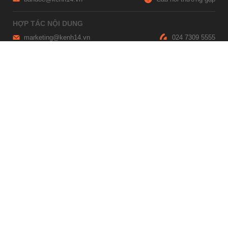
HỢP TÁC NỘI DUNG
marketing@kenh14.vn
024 7309 5555
HỖ TRỢ QUẢNG CÁO
giaitrixahoi@admicro.vn
02473007108
TRỤ SỞ HÀ NỘI
Tầng 21, Tòa nhà Center Building, Hapulico Complex, Số 01, phố
Nguyễn Huy Tưởng, phường Thanh Xuân, thành phố Hà Nội
TRỤ SỞ TP.HỒ CHÍ MINH
Tầng 4, Tòa nhà 123, số 127 Võ Văn Tần, Phường Xuân Hòa, TPHCM
Giấy phép thiết lập trang thông tin điện tử tổng hợp trên mạng số
2215/GP-TTĐT do Sở Thông tin và Truyền thông Hà Nội cấp ngày 10
tháng 4 năm 2019