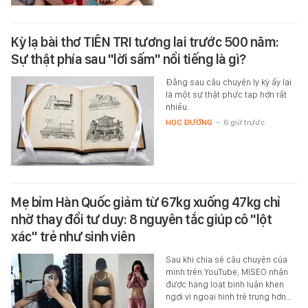
Kỳ lạ bài thơ TIÊN TRI tương lai trước 500 năm:
Sự thật phía sau "lời sấm" nổi tiếng là gì?
Đằng sau câu chuyện ly kỳ ấy lại
là một sự thật phức tạp hơn rất
nhiều.
HỌC ĐƯỜNG
-
6 giờ trước
Mẹ bỉm Hàn Quốc giảm từ 67kg xuống 47kg chỉ
nhờ thay đổi tư duy: 8 nguyên tắc giúp cô "lột
xác" trẻ như sinh viên
Sau khi chia sẻ câu chuyện của
mình trên YouTube, MISEO nhận
được hàng loạt bình luận khen
ngợi vì ngoại hình trẻ trung hơn…