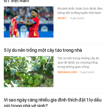
ĐT Việt Nam
Khoảnh khắc Xuân Son được đeo
băng đội trưởng tuyển Việt Nam.
SPORT
-
5 giờ trước
5 lý do nên trồng một cây táo trong nhà
Táo là một trong những cây ăn
quả rất được ưa chuộng tồng
trong không gian sống.
XEM MUA LUÔN
-
5 giờ trước
Vì sao ngày càng nhiều gia đình thích đặt 1 lọ dầu
gió trong nhà vệ sinh?