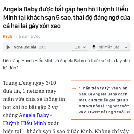
Angela Baby được bắt gặp hẹn hò Huỳnh Hiểu
Minh tại khách sạn 5 sao, thái độ đáng ngờ của
cả hai lại gây xôn xao
KYLIE
5 năm trước
Nghe đọc bài
2:05
Liệu rằng Huỳnh Hiểu Minh và Angela Baby có thực sự chia tay như
lời đồn?
Trang iFeng ngày 3/10
"Thần tiên tỷ tỷ" Văn Vịnh
đưa tin, 1 netizen may
San: Bị Angela Baby cạch
mắn vừa chia sẻ thông tin
mặt, cưới thiếu gia giàu 3
hot khi họ bắt gặp 2 vợ
đời với hôn lễ "nghẹt thở"
và cú twist bất ngờ tuổi 33
chồng
Angela Baby
-
Huỳnh Hiểu Minh
xuất
hiện tại 1 khách sạn 5 sao ở Bắc Kinh. Không chỉ vậy,