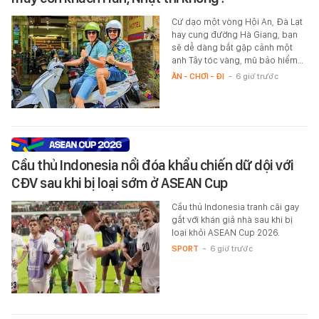
Cứ dạo một vòng Hội An, Đà Lạt
hay cung đường Hà Giang, bạn
sẽ dễ dàng bắt gặp cảnh một
anh Tây tóc vàng, mũ bảo hiểm…
ĂN - CHƠI - ĐI
-
6 giờ trước
Cầu thủ Indonesia nổi đóa khẩu chiến dữ dội với
CĐV sau khi bị loại sớm ở ASEAN Cup
Cầu thủ Indonesia tranh cãi gay
gắt với khán giả nhà sau khi bị
loại khỏi ASEAN Cup 2026.
SPORT
-
6 giờ trước