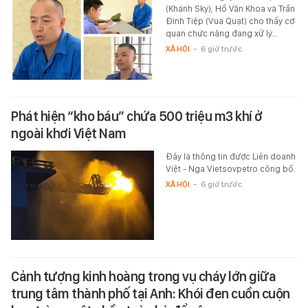
(Khánh Sky), Hồ Văn Khoa và Trần
Đình Tiệp (Vua Quạt) cho thấy cơ
quan chức năng đang xử lý…
XÃ HỘI
-
6 giờ trước
Phát hiện “kho báu” chứa 500 triệu m3 khí ở
ngoài khơi Việt Nam
Đây là thông tin được Liên doanh
Việt - Nga Vietsovpetro công bố.
XÃ HỘI
-
6 giờ trước
Cảnh tượng kinh hoàng trong vụ cháy lớn giữa
trung tâm thành phố tại Anh: Khói đen cuồn cuộn