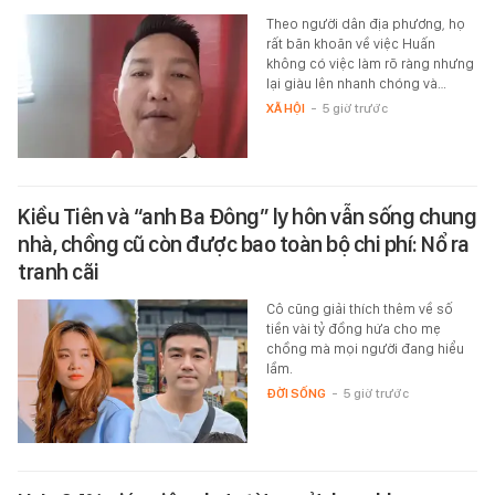
Theo người dân địa phương, họ
rất băn khoăn về việc Huấn
không có việc làm rõ ràng nhưng
lại giàu lên nhanh chóng và…
XÃ HỘI
-
5 giờ trước
Kiều Tiên và “anh Ba Đông” ly hôn vẫn sống chung
nhà, chồng cũ còn được bao toàn bộ chi phí: Nổ ra
tranh cãi
Cô cũng giải thích thêm về số
tiền vài tỷ đồng hứa cho mẹ
chồng mà mọi người đang hiểu
lầm.
ĐỜI SỐNG
-
5 giờ trước