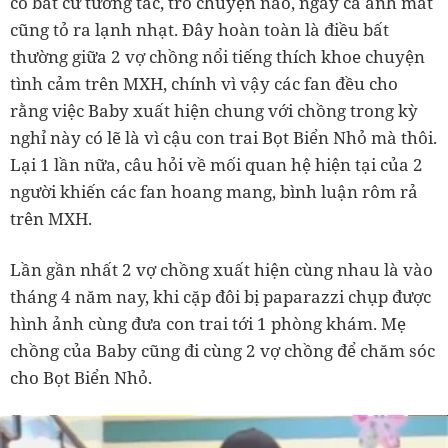
có bất cứ tương tác, trò chuyện nào, ngay cả ánh mắt
cũng tỏ ra lạnh nhạt. Đây hoàn toàn là điều bất
thường giữa 2 vợ chồng nổi tiếng thích khoe chuyện
tình cảm trên MXH, chính vì vậy các fan đều cho
rằng việc Baby xuất hiện chung với chồng trong kỳ
nghỉ này có lẽ là vì cậu con trai Bọt Biển Nhỏ mà thôi.
Lại 1 lần nữa, câu hỏi về mối quan hệ hiện tại của 2
người khiến các fan hoang mang, bình luận rôm rả
trên MXH.
Lần gần nhất 2 vợ chồng xuất hiện cùng nhau là vào
tháng 4 năm nay, khi cặp đôi bị paparazzi chụp được
hình ảnh cùng đưa con trai tới 1 phòng khám. Mẹ
chồng của Baby cũng đi cùng 2 vợ chồng để chăm sóc
cho Bọt Biển Nhỏ.