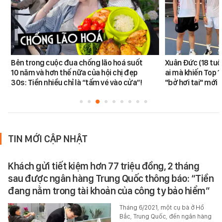
Bên trong cuộc đua chống lão hoá suốt
Xuân Đức (18 tuổi)
10 năm và hơn thế nữa của hội chị đẹp
ai mà khiến Top 1
30s: Tiền nhiều chỉ là “tấm vé vào cửa”!
"bở hơi tai" mới
TIN MỚI CẬP NHẬT
Khách gửi tiết kiệm hơn 77 triệu đồng, 2 tháng
sau được ngân hàng Trung Quốc thông báo: “Tiền
đang nằm trong tài khoản của công ty bảo hiểm”
Tháng 6/2021, một cụ bà ở Hồ
Bắc, Trung Quốc, đến ngân hàng