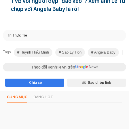
TVB với người đẹp “dao kéo”? Xem ảnh Lê Tư
chụp với Angela Baby là rõ!
Trí Thức Trẻ
Tags
Huỳnh Hiểu Minh
Sao Ly Hôn
Angela Baby
Theo dõi Kenh14.vn trên
Chia sẻ
Sao chép link
CÙNG MỤC
ĐANG HOT