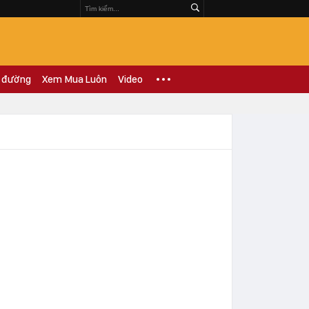
 đường
Xem Mua Luôn
Video