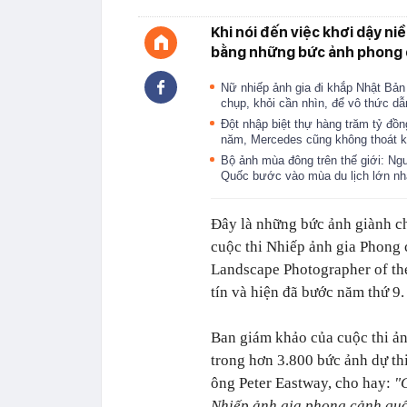
Khi nói đến việc khơi dậy ni
bằng những bức ảnh phong c
Nữ nhiếp ảnh gia đi khắp Nhật Bản 
chụp, khỏi cần nhìn, để vô thức dẫ
Đột nhập biệt thự hàng trăm tỷ đồn
năm, Mercedes cũng không thoát k
Bộ ảnh mùa đông trên thế giới: N
Quốc bước vào mùa du lịch lớn nh
Đây là những bức ảnh giành ch
cuộc thi Nhiếp ảnh gia Phong 
Landscape Photographer of the
tín và hiện đã bước năm thứ 9.
Ban giám khảo của cuộc thi ản
trong hơn 3.800 bức ảnh dự thi
ông Peter Eastway, cho hay:
"
Nhiếp ảnh gia phong cảnh quốc