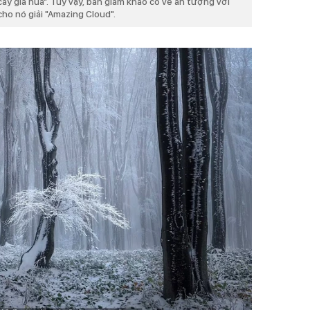
cây già nua". Tuy vậy, ban giám khảo có vẻ ấn tượng với
cho nó giải "Amazing Cloud".