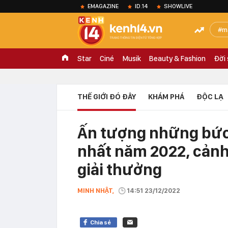
EMAGAZINE
ID.14
SHOWLIVE
m
Star
Ciné
Musik
Beauty & Fashion
Đời
THẾ GIỚI ĐÓ ĐÂY
KHÁM PHÁ
ĐỘC LẠ
Ấn tượng những bức
nhất năm 2022, cảnh
giải thưởng
MINH NHẬT,
14:51 23/12/2022
Chia sẻ