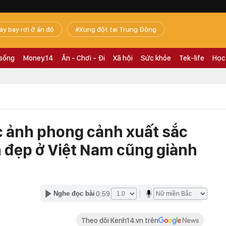
áy bay rơi ở ấn độ
Xung đột tại Trung Đông
 sống
Money.14
Ăn - Chơi - Đi
Xã hội
Sức khỏe
Tek-life
Học
 ảnh phong cảnh xuất sắc
 đẹp ở Việt Nam cũng giành
0:59
Nghe đọc bài
Theo dõi Kenh14.vn trên