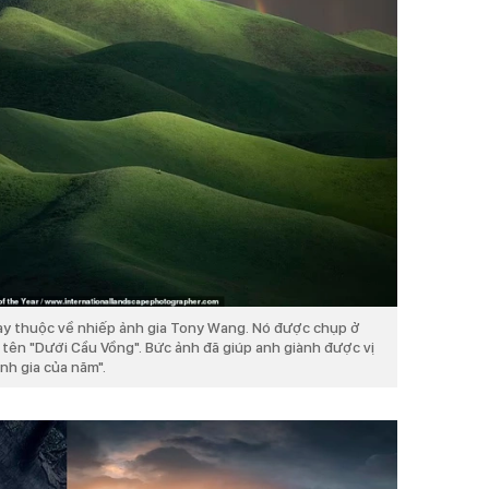
y thuộc về nhiếp ảnh gia Tony Wang. Nó được chụp ở
 tên "Dưới Cầu Vồng". Bức ảnh đã giúp anh giành được vị
nh gia của năm".