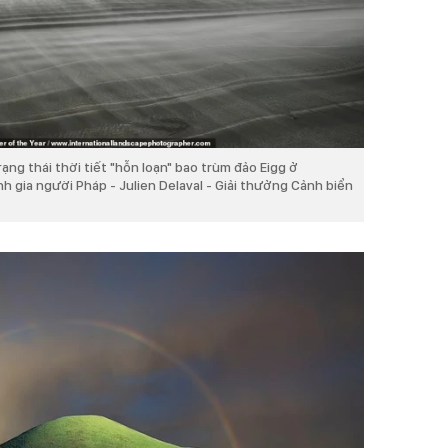
ạng thái thời tiết "hỗn loạn" bao trùm đảo Eigg ở
h gia người Pháp - Julien Delaval - Giải thưởng Cảnh biển