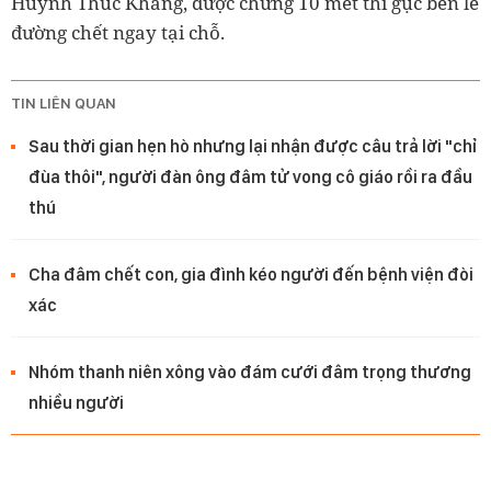
Huỳnh Thúc Kháng, được chừng 10 mét thì gục bên lề
đường chết ngay tại chỗ.
TIN LIÊN QUAN
Sau thời gian hẹn hò nhưng lại nhận được câu trả lời "chỉ
đùa thôi", người đàn ông đâm tử vong cô giáo rồi ra đầu
thú
Cha đâm chết con, gia đình kéo người đến bệnh viện đòi
xác
Nhóm thanh niên xông vào đám cưới đâm trọng thương
nhiều người