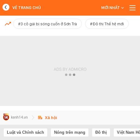
VỀ TRANG CHỦ
MỚI NHẤT
MỚI NHẤT
#3 cô gái bị sóng cuốn ở Sơn Trà
#Đô thị Thế hệ mới
Xem thêm
Xã hội
Luật và Chính sách
Nóng trên mạng
Đô thị
Việt Nam H