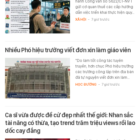
hành Công văn số 5622/CT-NVT
gửi cơ quan thuế các cấp hướng
dẫn việc triển khai thực hiện quy…
XÃ HỘI
-
7 giờ trước
Nhiều Phó hiệu trưởng viết đơn xin làm giáo viên
"Do làm tốt công tác tuyên
truyền, hơn chục Phó hiệu trưởng
các trường công lập trên địa bàn
đã tự nguyện viết đơn xin làm…
HỌC ĐƯỜNG
-
7 giờ trước
Ca sĩ vừa được đề cử đẹp nhất thế giới: Nhan sắc
tài năng có thừa, tạo trend trăm triệu views rồi lao
dốc cay đắng