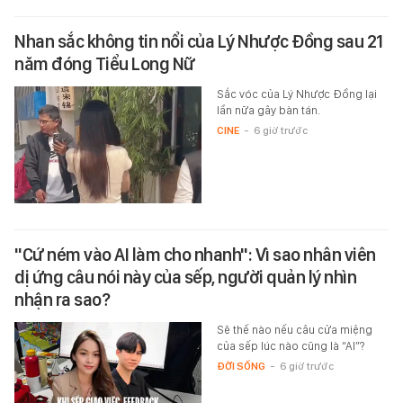
Nhan sắc không tin nổi của Lý Nhược Đồng sau 21
năm đóng Tiểu Long Nữ
Sắc vóc của Lý Nhược Đồng lại
lần nữa gây bàn tán.
CINE
-
6 giờ trước
"Cứ ném vào AI làm cho nhanh": Vì sao nhân viên
dị ứng câu nói này của sếp, người quản lý nhìn
nhận ra sao?
Sẽ thế nào nếu câu cửa miệng
của sếp lúc nào cũng là “AI”?
ĐỜI SỐNG
-
6 giờ trước