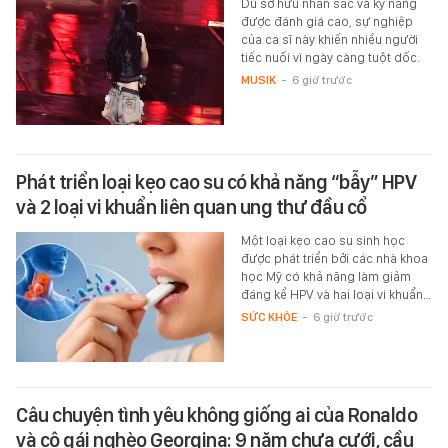
Dù sở hữu nhan sắc và kỹ năng
được đánh giá cao, sự nghiệp
của ca sĩ này khiến nhiều người
tiếc nuối vì ngày càng tuột dốc.
MUSIK
-
6 giờ trước
Phát triển loại kẹo cao su có khả năng “bẫy” HPV
và 2 loại vi khuẩn liên quan ung thư đầu cổ
Một loại kẹo cao su sinh học
được phát triển bởi các nhà khoa
học Mỹ có khả năng làm giảm
đáng kể HPV và hai loại vi khuẩn…
SỨC KHỎE
-
6 giờ trước
Câu chuyện tình yêu không giống ai của Ronaldo
và cô gái nghèo Georgina: 9 năm chưa cưới, cầu