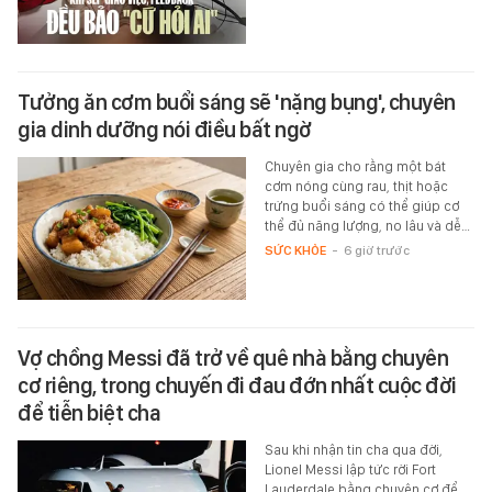
Tưởng ăn cơm buổi sáng sẽ 'nặng bụng', chuyên
gia dinh dưỡng nói điều bất ngờ
Chuyên gia cho rằng một bát
cơm nóng cùng rau, thịt hoặc
trứng buổi sáng có thể giúp cơ
thể đủ năng lượng, no lâu và dễ…
SỨC KHỎE
-
6 giờ trước
Vợ chồng Messi đã trở về quê nhà bằng chuyên
cơ riêng, trong chuyến đi đau đớn nhất cuộc đời
để tiễn biệt cha
Sau khi nhận tin cha qua đời,
Lionel Messi lập tức rời Fort
Lauderdale bằng chuyên cơ để