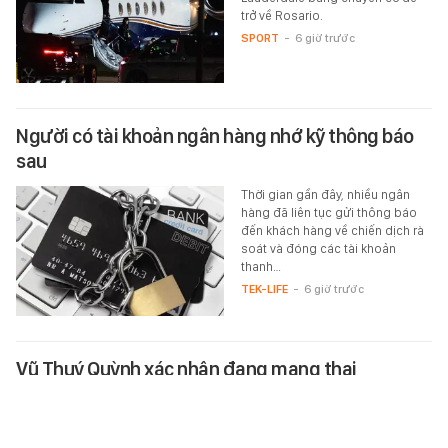
trở về Rosario.
SPORT
-
6 giờ trước
Người có tài khoản ngân hàng nhớ kỹ thông báo
sau
Thời gian gần đây, nhiều ngân
hàng đã liên tục gửi thông báo
đến khách hàng về chiến dịch rà
soát và đóng các tài khoản
thanh…
TEK-LIFE
-
6 giờ trước
Vũ Thuý Quỳnh xác nhận đang mang thai
Vũ Thuý Quỳnh còn tiết lộ tình
hình cuộc sống hiện tại.
STAR
-
6 giờ trước