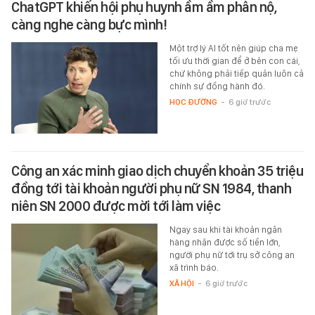
ChatGPT khiến hội phụ huynh ầm ầm phẫn nộ,
càng nghe càng bực mình!
Một trợ lý AI tốt nên giúp cha mẹ
tối ưu thời gian để ở bên con cái,
chứ không phải tiếp quản luôn cả
chính sự đồng hành đó.
HỌC ĐƯỜNG
-
6 giờ trước
Công an xác minh giao dịch chuyển khoản 35 triệu
đồng tới tài khoản người phụ nữ SN 1984, thanh
niên SN 2000 được mời tới làm việc
Ngay sau khi tài khoản ngân
hàng nhận được số tiền lớn,
người phụ nữ tới trụ sở công an
xã trình báo.
XÃ HỘI
-
6 giờ trước