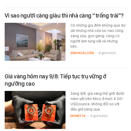
Vì sao người càng giàu thì nhà càng "trống trải"?
Có những gia đình không quá dư
dả nhưng nhà cửa lúc nào cũng
sáng sủa, gọn gàng; cũng có
người làm lụng vất vả nhưng
tiền…
XEM MUA LUÔN
-
6 giờ trước
Giá vàng hôm nay 9/8: Tiếp tục trụ vững ở
ngưỡng cao
Sáng 9/8, giá vàng thế giới được
niêm yết trên Kitco ở mức 4.341
USD/ounce, không đổi so với
đầu giờ sáng qua.
MONEY.14
-
6 giờ trước