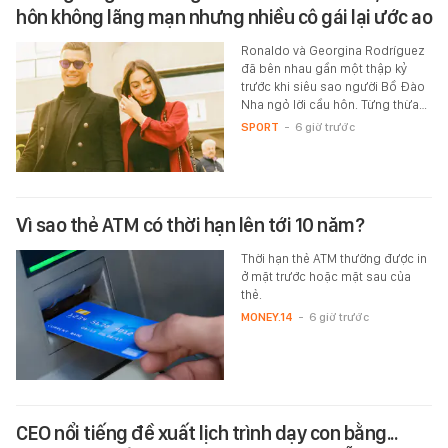
hôn không lãng mạn nhưng nhiều cô gái lại ước ao
Ronaldo và Georgina Rodríguez
đã bên nhau gần một thập kỷ
trước khi siêu sao người Bồ Đào
Nha ngỏ lời cầu hôn. Từng thừa…
SPORT
-
6 giờ trước
Vì sao thẻ ATM có thời hạn lên tới 10 năm?
Thời hạn thẻ ATM thường được in
ở mặt trước hoặc mặt sau của
thẻ.
MONEY.14
-
6 giờ trước
CEO nổi tiếng đề xuất lịch trình dạy con bằng...