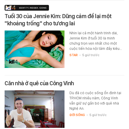
Tuổi 30 của Jennie Kim: Dũng cảm để lại một
"khoảng trống" cho tương lai
Nhìn lại cả một hành trình dài,
Jennie Kim ở tuổi 30 là minh
chứng trọn vẹn nhất cho một
cuộc tiến hóa nội tâm đầy kiêu…
STAR
-
5 giờ trước
Căn nhà ở quê của Công Vinh
Dù đã có cuộc sống ổn định tại
TP.HCM nhiều năm, Công Vinh
vẫn giữ sự gắn bó với quê nhà
Nghệ An.
ĐỜI SỐNG
-
5 giờ trước