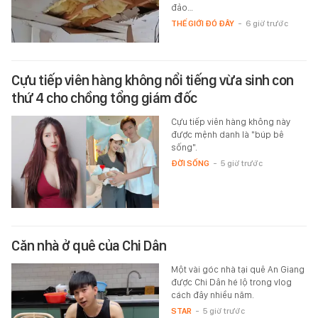
đảo…
THẾ GIỚI ĐÓ ĐÂY
-
6 giờ trước
Cựu tiếp viên hàng không nổi tiếng vừa sinh con
thứ 4 cho chồng tổng giám đốc
Cựu tiếp viên hàng không này
được mệnh danh là "búp bê
sống".
ĐỜI SỐNG
-
5 giờ trước
Căn nhà ở quê của Chi Dân
Một vài góc nhà tại quê An Giang
được Chi Dân hé lộ trong vlog
cách đây nhiều năm.
STAR
-
5 giờ trước