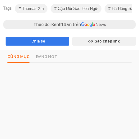
Tags
Thomas Xin
Cặp Đôi Sao Hoa Ngữ
Hà Hồng Sân
Theo dõi Kenh14.vn trên
Chia sẻ
Sao chép link
CÙNG MỤC
ĐANG HOT