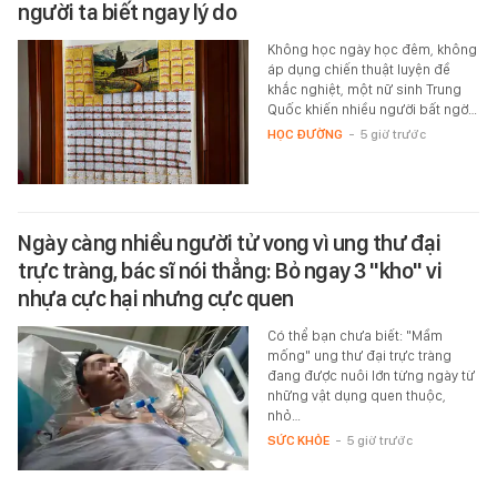
người ta biết ngay lý do
Không học ngày học đêm, không
áp dụng chiến thuật luyện đề
khắc nghiệt, một nữ sinh Trung
Quốc khiến nhiều người bất ngờ…
HỌC ĐƯỜNG
-
5 giờ trước
Ngày càng nhiều người tử vong vì ung thư đại
trực tràng, bác sĩ nói thẳng: Bỏ ngay 3 "kho" vi
nhựa cực hại nhưng cực quen
Có thể bạn chưa biết: "Mầm
mống" ung thư đại trực tràng
đang được nuôi lớn từng ngày từ
những vật dụng quen thuộc,
nhỏ…
SỨC KHỎE
-
5 giờ trước