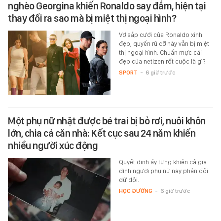
nghèo Georgina khiến Ronaldo say đắm, hiện tại
thay đổi ra sao mà bị miệt thị ngoại hình?
Vợ sắp cưới của Ronaldo xinh
đẹp, quyến rũ cỡ này vẫn bị miệt
thị ngoại hình: Chuẩn mực cái
đẹp của netizen rốt cuộc là gì?
SPORT
-
6 giờ trước
Một phụ nữ nhặt được bé trai bị bỏ rơi, nuôi khôn
lớn, chia cả căn nhà: Kết cục sau 24 năm khiến
nhiều người xúc động
Quyết định ấy từng khiến cả gia
đình người phụ nữ này phản đối
dữ dội.
HỌC ĐƯỜNG
-
6 giờ trước