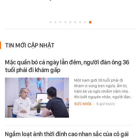
TIN MỚI CẬP NHẬT
Mặc quần bó cả ngày lẫn đêm, người đàn ông 36
tuổi phải đi khám gấp
Một nam giới 36 tuổi phải đi
khám vì vùng bẹn ngứa, ẩm bí,
hăm kẽ và nghi nhiễm nấm nhẹ.
Khi biết nguyên nhân, người đàn…
SỨC KHỎE
-
6 giờ trước
Ngắm loạt ảnh thời đỉnh cao nhan sắc của cô gái