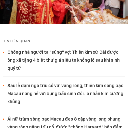
TIN LIÊN QUAN
Chồng nhà người ta "sủng" vợ: Thiên kim xứ Đài được
ông xã tặng 4 biệt thự giá siêu to khổng lồ sau khi sinh
quý tử
Sau lễ dạm ngõ trĩu cổ với vàng ròng, thiên kim sòng bạc
Macau nặng nề với bụng bầu sinh đôi, lộ nhẫn kim cương
khủng
Ái nữ trùm sòng bạc Macau đeo 8 cặp vòng long phụng
vàng ròng nặng trĩu cổ, được "chồng Harvard" hôn đắm