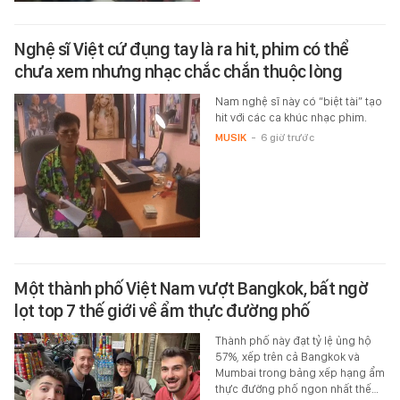
Nghệ sĩ Việt cứ đụng tay là ra hit, phim có thể
chưa xem nhưng nhạc chắc chắn thuộc lòng
Nam nghệ sĩ này có “biệt tài” tạo
hit với các ca khúc nhạc phim.
MUSIK
-
6 giờ trước
Một thành phố Việt Nam vượt Bangkok, bất ngờ
lọt top 7 thế giới về ẩm thực đường phố
Thành phố này đạt tỷ lệ ủng hộ
57%, xếp trên cả Bangkok và
Mumbai trong bảng xếp hạng ẩm
thực đường phố ngon nhất thế…