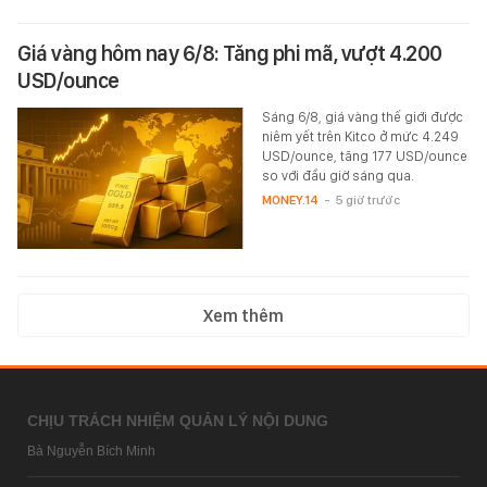
Giá vàng hôm nay 6/8: Tăng phi mã, vượt 4.200
USD/ounce
Sáng 6/8, giá vàng thế giới được
niêm yết trên Kitco ở mức 4.249
USD/ounce, tăng 177 USD/ounce
so với đầu giờ sáng qua.
MONEY.14
-
5 giờ trước
Xem thêm
CHỊU TRÁCH NHIỆM QUẢN LÝ NỘI DUNG
Bà Nguyễn Bích Minh