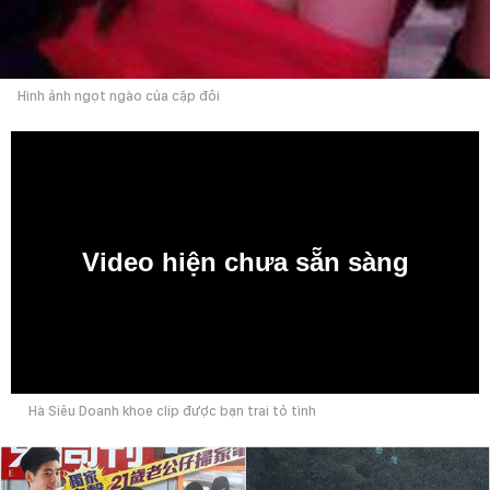
Hình ảnh ngọt ngào của cặp đôi
Video hiện chưa sẵn sàng
0:00
Hà Siêu Doanh khoe clip được bạn trai tỏ tình