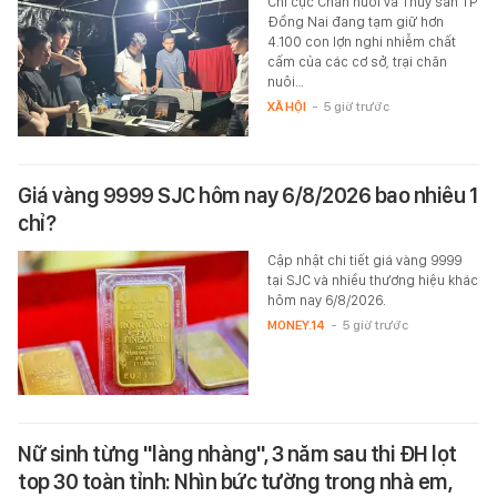
Chi cục Chăn nuôi và Thủy sản TP
Đồng Nai đang tạm giữ hơn
4.100 con lợn nghi nhiễm chất
cấm của các cơ sở, trại chăn
nuôi…
XÃ HỘI
-
5 giờ trước
Giá vàng 9999 SJC hôm nay 6/8/2026 bao nhiêu 1
chỉ?
Cập nhật chi tiết giá vàng 9999
tại SJC và nhiều thương hiệu khác
hôm nay 6/8/2026.
MONEY.14
-
5 giờ trước
Nữ sinh từng "làng nhàng", 3 năm sau thi ĐH lọt
top 30 toàn tỉnh: Nhìn bức tường trong nhà em,