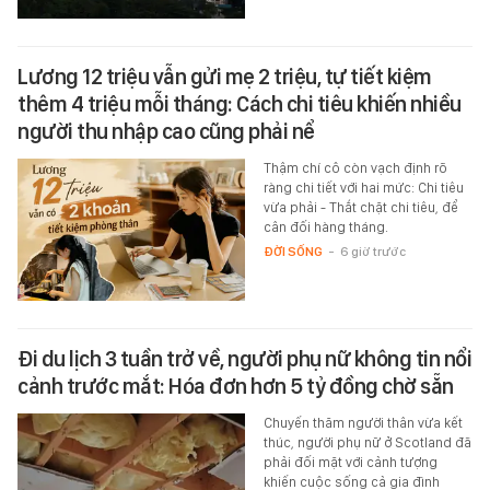
Lương 12 triệu vẫn gửi mẹ 2 triệu, tự tiết kiệm
thêm 4 triệu mỗi tháng: Cách chi tiêu khiến nhiều
người thu nhập cao cũng phải nể
Thậm chí cô còn vạch định rõ
ràng chi tiết với hai mức: Chi tiêu
vừa phải - Thắt chặt chi tiêu, để
cân đối hàng tháng.
ĐỜI SỐNG
-
6 giờ trước
Đi du lịch 3 tuần trở về, người phụ nữ không tin nổi
cảnh trước mắt: Hóa đơn hơn 5 tỷ đồng chờ sẵn
Chuyến thăm người thân vừa kết
thúc, người phụ nữ ở Scotland đã
phải đối mặt với cảnh tượng
khiến cuộc sống cả gia đình