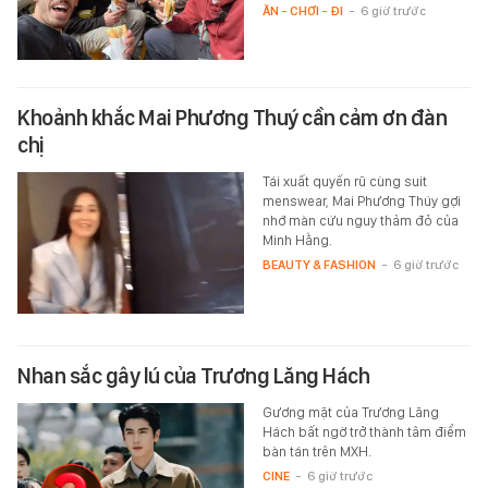
ĂN - CHƠI - ĐI
-
6 giờ trước
Khoảnh khắc Mai Phương Thuý cần cảm ơn đàn
chị
Tái xuất quyến rũ cùng suit
menswear, Mai Phương Thúy gợi
nhớ màn cứu nguy thảm đỏ của
Minh Hằng.
BEAUTY & FASHION
-
6 giờ trước
Nhan sắc gây lú của Trương Lăng Hách
Gương mặt của Trương Lăng
Hách bất ngờ trở thành tâm điểm
bàn tán trên MXH.
CINE
-
6 giờ trước