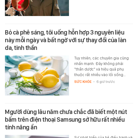
Bỏ cà phê sáng, tôi uống hỗn hợp 3 nguyên liệu
này mỗi ngày và bất ngờ với sự thay đổi của làn
da, tinh thần
Tuy nhiên, các chuyên gia cũng
nhấn mạnh: Đây không phải
"thần dược" và hiệu quả phụ
thuộc rất nhiều vào lối sống…
SỨC KHỎE
-
6 giờ trước
Mgười dùng lâu năm chưa chắc đã biết một nút
bấm trên điện thoại Samsung sở hữu rất nhiều
tính năng ẩn
Sự phát triển của hệ điều hành và