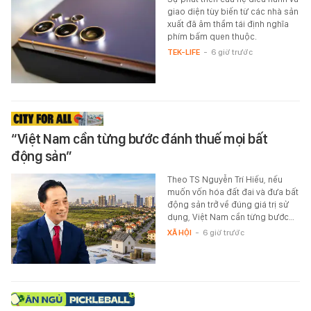
giao diện tùy biến từ các nhà sản
xuất đã âm thầm tái định nghĩa
phím bấm quen thuộc.
TEK-LIFE
-
6 giờ trước
“Việt Nam cần từng bước đánh thuế mọi bất
động sản”
Theo TS Nguyễn Trí Hiếu, nếu
muốn vốn hóa đất đai và đưa bất
động sản trở về đúng giá trị sử
dụng, Việt Nam cần từng bước…
XÃ HỘI
-
6 giờ trước