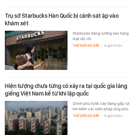
Trụ sở Starbucks Hàn Quốc bị cảnh sát ập vào
khám xét
Starbucks đang vướng vào hàng
loạt rắc rối.
THẾ GIỚI ĐÓ ĐÂY
-
6 giờ trước
Hiện tượng chưa từng có xảy ra tại quốc gia láng
giềng Việt Nam kể từ khi lập quốc
Chính phủ nước này đang gấp rút
tìm kiếm các biện pháp ứng phó.
THẾ GIỚI ĐÓ ĐÂY
-
6 giờ trước