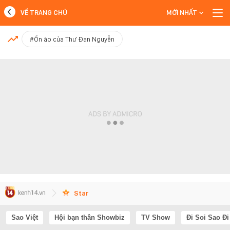
VỀ TRANG CHỦ
MỚI NHẤT
MỚI NHẤT
#Ồn ào của Thư Đan Nguyễn
Xem thêm
Star
Sao Việt
Hội bạn thân Showbiz
TV Show
Đi Soi Sao Đi