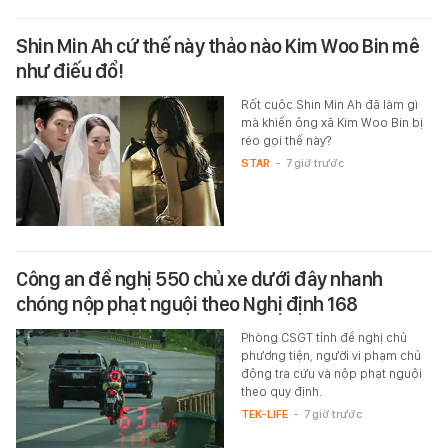
Shin Min Ah cứ thế này thảo nào Kim Woo Bin mê
như điếu đổ!
Rốt cuộc Shin Min Ah đã làm gì
mà khiến ông xã Kim Woo Bin bị
réo gọi thế này?
STAR
-
7 giờ trước
Công an đề nghị 550 chủ xe dưới đây nhanh
chóng nộp phạt nguội theo Nghị định 168
Phòng CSGT tỉnh đề nghị chủ
phương tiện, người vi phạm chủ
động tra cứu và nộp phạt nguội
theo quy định.
TEK-LIFE
-
7 giờ trước