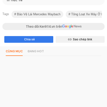
Trí Thức Trẻ
Tags
Bảo Vệ Lái Mercedes Maybach
Tông Loạt Xe Máy Ở Hầ
Theo dõi Kenh14.vn trên
Chia sẻ
Sao chép link
CÙNG MỤC
ĐANG HOT