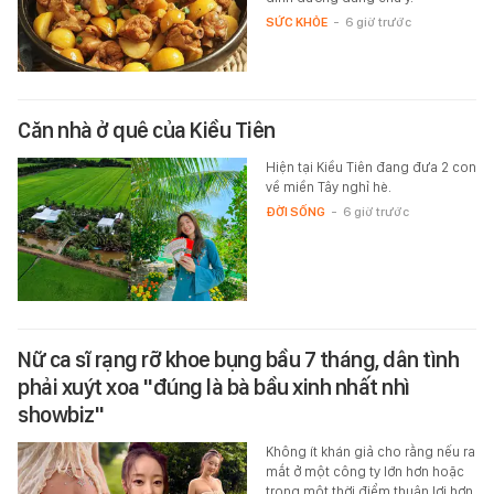
SỨC KHỎE
-
6 giờ trước
Căn nhà ở quê của Kiều Tiên
Hiện tại Kiều Tiên đang đưa 2 con
về miền Tây nghỉ hè.
ĐỜI SỐNG
-
6 giờ trước
Nữ ca sĩ rạng rỡ khoe bụng bầu 7 tháng, dân tình
phải xuýt xoa "đúng là bà bầu xinh nhất nhì
showbiz"
Không ít khán giả cho rằng nếu ra
mắt ở một công ty lớn hơn hoặc
trong một thời điểm thuận lợi hơn,