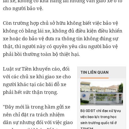
lái xe, không có khả năng lái nhưng vẫn giao xe ô tô
cho người bảo vệ.
Còn trường hợp chủ sở hữu không biết việc bảo vệ
không có bằng lái xe, không đủ điều kiện điều khiển
xe hoặc do bảo vệ đưa ra thông tin không đúng sự
thật, thì người này có quyền yêu cầu người bảo vệ
phải bồi thường toàn bộ thiệt hại.
Luật sư Tiền khuyến cáo, đối
TIN LIÊN QUAN
với các chủ xe khi giao xe cho
người khác tại các bãi đỗ xe
phải hết sức thận trọng.
"Đây mới là trong hầm gửi xe
Bộ GDĐT chỉ đạo xử lý vụ
nên chỉ đặt ra trách nhiệm
việc bạo lực trong học
dân sự nhưng đối với việc giao
sinh trường quốc tế ở
TP.HCM