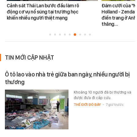
Cảnh sát Thái Lan bước đầu làm rõ
Đám cưới của "N
động cơ vụ nổ súng tại trường học
Holland - Zendaya
khiến nhiều người thiệt mạng
điền trang ở Anh
thăng…
TIN MỚI CẬP NHẬT
Ô tô lao vào nhà trẻ giữa ban ngày, nhiều người bị
thương
Khoảng 10 người đã bị thương và
được đưa đi cấp cứu.
THẾ GIỚI ĐÓ ĐÂY
-
7 giờ trước