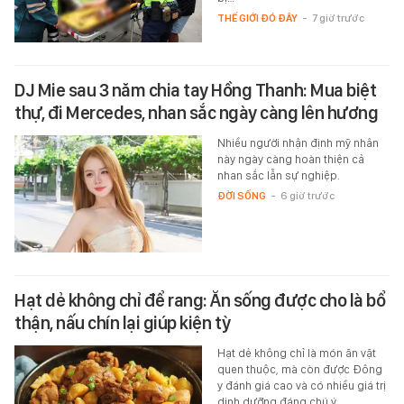
THẾ GIỚI ĐÓ ĐÂY
-
7 giờ trước
DJ Mie sau 3 năm chia tay Hồng Thanh: Mua biệt
thự, đi Mercedes, nhan sắc ngày càng lên hương
Nhiều người nhận định mỹ nhân
này ngày càng hoàn thiện cả
nhan sắc lẫn sự nghiệp.
ĐỜI SỐNG
-
6 giờ trước
Hạt dẻ không chỉ để rang: Ăn sống được cho là bổ
thận, nấu chín lại giúp kiện tỳ
Hạt dẻ không chỉ là món ăn vặt
quen thuộc, mà còn được Đông
y đánh giá cao và có nhiều giá trị
dinh dưỡng đáng chú ý.