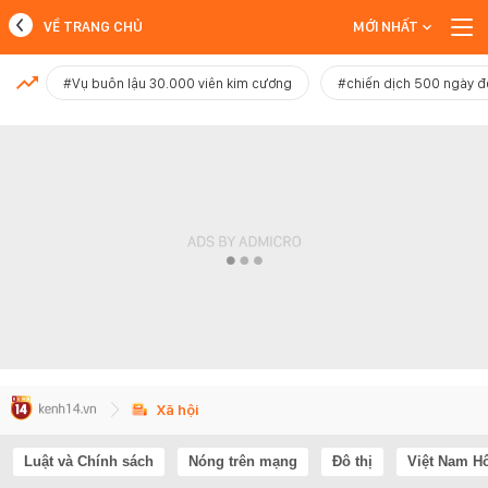
VỀ TRANG CHỦ
MỚI NHẤT
MỚI NHẤT
#Vụ buôn lậu 30.000 viên kim cương
#chiến dịch 500 ngày 
Xem thêm
Xã hội
Luật và Chính sách
Nóng trên mạng
Đô thị
Việt Nam H