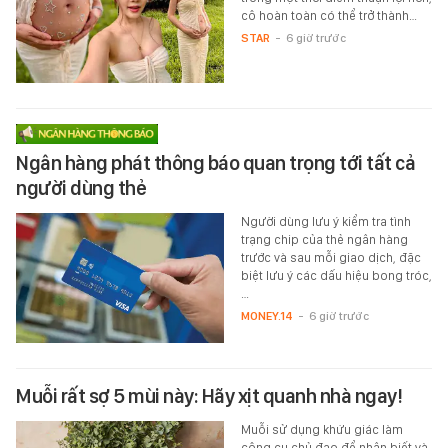
cô hoàn toàn có thể trở thành…
STAR
-
6 giờ trước
Ngân hàng phát thông báo quan trọng tới tất cả
người dùng thẻ
Người dùng lưu ý kiểm tra tình
trạng chip của thẻ ngân hàng
trước và sau mỗi giao dịch, đặc
biệt lưu ý các dấu hiệu bong tróc,
…
MONEY.14
-
6 giờ trước
Muỗi rất sợ 5 mùi này: Hãy xịt quanh nhà ngay!
Muỗi sử dụng khứu giác làm
công cụ chủ đạo để nhận biết và