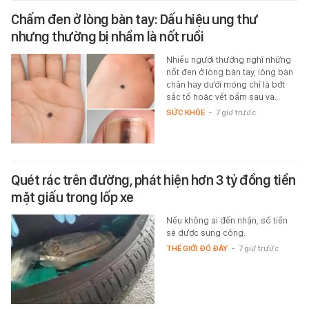
Chấm đen ở lòng bàn tay: Dấu hiệu ung thư
nhưng thường bị nhầm là nốt ruồi
Nhiều người thường nghĩ những
nốt đen ở lòng bàn tay, lòng bàn
chân hay dưới móng chỉ là bớt
sắc tố hoặc vết bầm sau va…
SỨC KHỎE
-
7 giờ trước
Quét rác trên đường, phát hiện hơn 3 tỷ đồng tiền
mặt giấu trong lốp xe
Nếu không ai đến nhận, số tiền
sẽ được sung công.
THẾ GIỚI ĐÓ ĐÂY
-
7 giờ trước