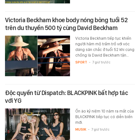
Victoria Beckham khoe body nóng bỏng tuổi 52
trên du thuyền 500 tỷ cùng David Beckham
Victoria Beckham tiếp tục khiến
người hâm mộ trầm trồ với vóc
dáng săn chắc ở tuổi 52 khi cùng
chồng là David Beckham tận…
SPORT
-
7 giờ trước
Độc quyền từ Dispatch: BLACKPINK bất hợp tác
với YG
Ồn ào kỷ niệm 10 năm ra mắt của
BLACKPINK tiếp tục có diễn biến
mới.
MUSIK
-
7 giờ trước