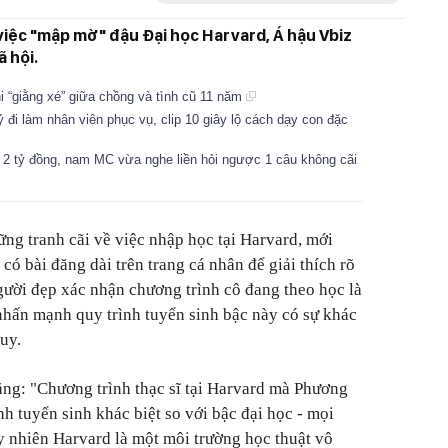
ề việc "mập mờ" đậu Đại học Harvard, Á hậu Vbiz
 hội.
i “giằng xé” giữa chồng và tình cũ 11 năm
 đi làm nhân viên phục vụ, clip 10 giây lộ cách dạy con đặc
 2 tỷ đồng, nam MC vừa nghe liền hỏi ngược 1 câu không cãi
ững tranh cãi về việc nhập học tại Harvard, mới
có bài đăng dài trên trang cá nhân để giải thích rõ
gười đẹp xác nhận chương trình cô đang theo học là
 nhấn mạnh quy trình tuyển sinh bậc này có sự khác
quy.
ng: "Chương trình thạc sĩ tại Harvard mà Phương
h tuyển sinh khác biệt so với bậc đại học - mọi
y nhiên Harvard là một môi trường học thuật vô