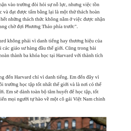
hận vào trường đòi hỏi sự nỗ lực, nhưng việc tồn
ọc và đạt được tấm bằng lại là một thử thách hoàn
u hết những thách thức không nằm ở việc được nhận
ang chờ đợi Phương Thảo phía trước".
rd không phải vì danh tiếng hay thương hiệu của
i các giáo sư hàng đầu thế giới. Cũng trong bài
hoàn thành ba khóa học tại Harvard với thành tích
g đến Harvard chỉ vì danh tiếng. Em đến đây vì
 trường học tập tốt nhất thế giới và là nơi có thể
i. Em sẽ dành toàn bộ tâm huyết để học tập, tốt
hiến mọi người tự hào về một cô gái Việt Nam chinh