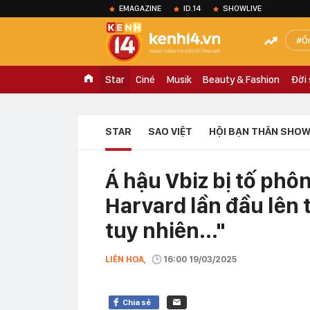
EMAGAZINE
ID.14
SHOWLIVE
Ồ
Star
Ciné
Musik
Beauty & Fashion
Đời
STAR
SAO VIỆT
HỘI BẠN THÂN SHOW
Á hậu Vbiz bị tố phô
Harvard lần đầu lên 
tuy nhiên..."
LIÊN HOA,
16:00 19/03/2025
Chia sẻ