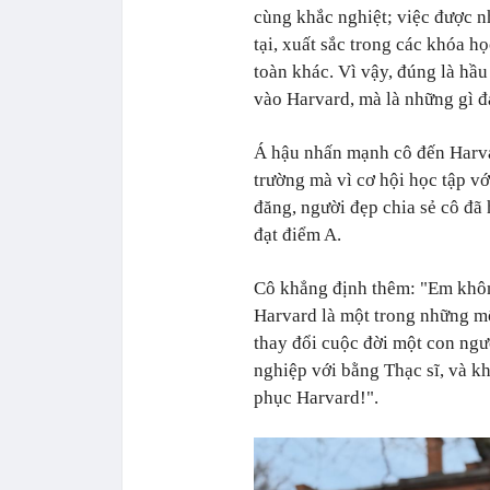
cùng khắc nghiệt; việc được n
tại, xuất sắc trong các khóa h
toàn khác. Vì vậy, đúng là hầ
vào Harvard, mà là những gì đ
Á hậu nhấn mạnh cô đến Harva
trường mà vì cơ hội học tập vớ
đăng, người đẹp chia sẻ cô đã 
đạt điểm A.
Cô khẳng định thêm: "Em khôn
Harvard là một trong những môi
thay đổi cuộc đời một con ngườ
nghiệp với bằng Thạc sĩ, và k
phục Harvard!".