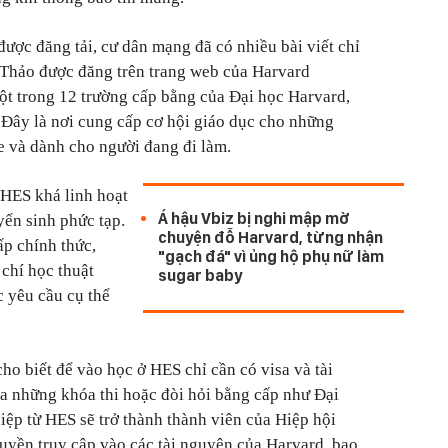
ược đăng tải, cư dân mạng đã có nhiều bài viết chỉ
 Thảo được đăng trên trang web của Harvard
ột trong 12 trường cấp bằng của Đại học Harvard,
Đây là nơi cung cấp cơ hội giáo dục cho những
ne và dành cho người đang đi làm.
 HES khá linh hoạt
Á hậu Vbiz bị nghi mập mờ
yển sinh phức tạp.
chuyện đỗ Harvard, từng nhận
ấp chính thức,
"gạch đá" vì ủng hộ phụ nữ làm
 chí học thuật
sugar baby
 yêu cầu cụ thể
o biết để vào học ở HES chỉ cần có visa và tài
ua những khóa thi hoặc đòi hỏi bằng cấp như Đại
iệp từ HES sẽ trở thành thành viên của Hiệp hội
uyền truy cập vào các tài nguyên của Harvard, bao