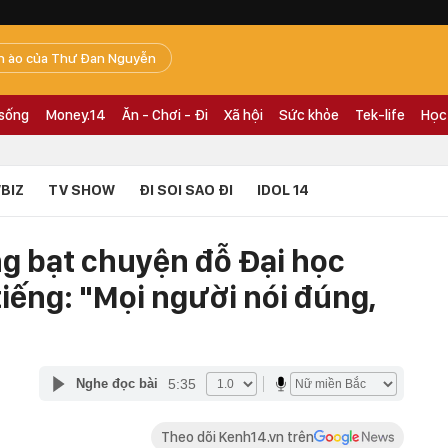
n ào của Thư Đan Nguyễn
 sống
Money.14
Ăn - Chơi - Đi
Xã hội
Sức khỏe
Tek-life
Học
BIZ
TV SHOW
ĐI SOI SAO ĐI
IDOL 14
ng bạt chuyện đỗ Đại học
tiếng: "Mọi người nói đúng,
5:35
Nghe đọc bài
Theo dõi Kenh14.vn trên