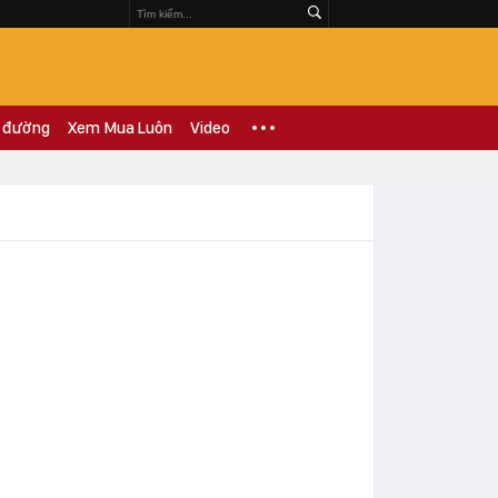
 đường
Xem Mua Luôn
Video