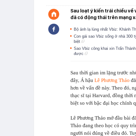
Sau loạt ý kiến trái chiều v
đã có động thái trên mạng xã
Bộ ảnh lạ lùng nhất Vbiz: Khánh Th
Con gái sao Vbiz sống ở nhà 300 tỷ
biệt
Sao Vbiz công khai xin Trấn Thành
được
Sau thời gian im lặng trước nh
đây, Á hậu
Lê Phương Thảo
đã 
hơn về vấn đề này. Theo đó, n
thạc sĩ tại Harvard, đồng thời
biệt so với bậc đại học chính 
Lê Phương Thảo mở đầu bài đă
Thảo đang theo học có quy trìn
người nói đúng về điều đó. Tu