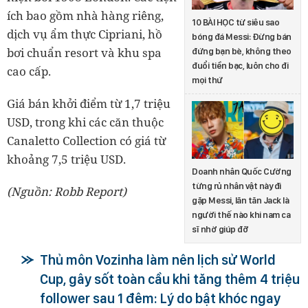
ích bao gồm nhà hàng riêng,
10 BÀI HỌC từ siêu sao
dịch vụ ẩm thực Cipriani, hồ
bóng đá Messi: Đừng bán
bơi chuẩn resort và khu spa
đứng bạn bè, không theo
đuổi tiền bạc, luôn cho đi
cao cấp.
mọi thứ
Giá bán khởi điểm từ 1,7 triệu
USD, trong khi các căn thuộc
Canaletto Collection có giá từ
khoảng 7,5 triệu USD.
Doanh nhân Quốc Cường
từng rủ nhân vật này đi
(Nguồn: Robb Report)
gặp Messi, lăn tăn Jack là
người thế nào khi nam ca
sĩ nhờ giúp đỡ
Thủ môn Vozinha làm nên lịch sử World
Cup, gây sốt toàn cầu khi tăng thêm 4 triệu
follower sau 1 đêm: Lý do bật khóc ngay