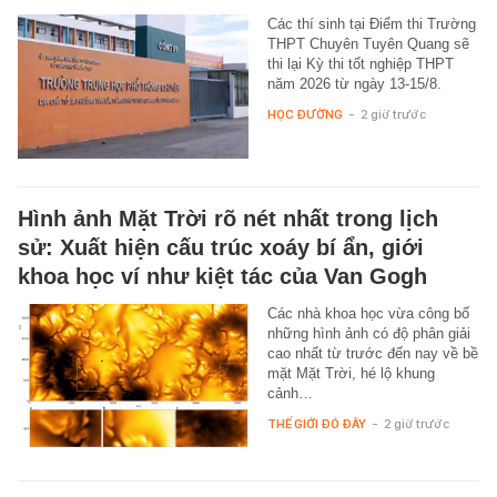
Các thí sinh tại Điểm thi Trường
THPT Chuyên Tuyên Quang sẽ
thi lại Kỳ thi tốt nghiệp THPT
năm 2026 từ ngày 13-15/8.
HỌC ĐƯỜNG
-
2 giờ trước
Hình ảnh Mặt Trời rõ nét nhất trong lịch
sử: Xuất hiện cấu trúc xoáy bí ẩn, giới
khoa học ví như kiệt tác của Van Gogh
Các nhà khoa học vừa công bố
những hình ảnh có độ phân giải
cao nhất từ trước đến nay về bề
mặt Mặt Trời, hé lộ khung
cảnh…
THẾ GIỚI ĐÓ ĐÂY
-
2 giờ trước