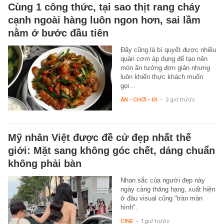
Cùng 1 công thức, tại sao thịt rang cháy
cạnh ngoài hàng luôn ngon hơn, sai lầm
nằm ở bước đầu tiên
Đây cũng là bí quyết được nhiều
quán cơm áp dụng để tạo nên
món ăn tưởng đơn giản nhưng
luôn khiến thực khách muốn
gọi…
ĂN - CHƠI - ĐI
-
2 giờ trước
Mỹ nhân Việt được đề cử đẹp nhất thế
giới: Mặt sang không góc chết, dáng chuẩn
không phải bàn
Nhan sắc của người đẹp này
ngày càng thăng hạng, xuất hiện
ở đâu visual cũng "tràn màn
hình".
CINE
-
1 giờ trước