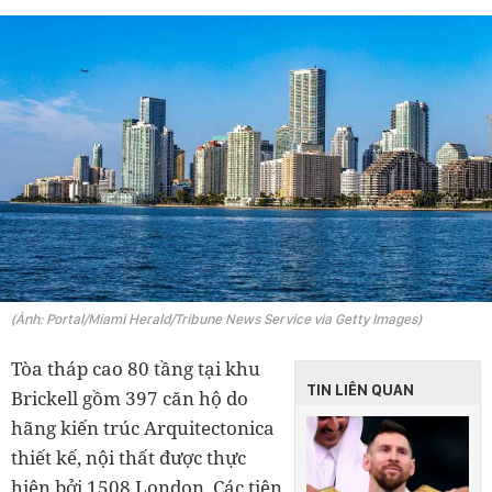
(Ảnh: Portal/Miami Herald/Tribune News Service via Getty Images)
Tòa tháp cao 80 tầng tại khu
TIN LIÊN QUAN
Brickell gồm 397 căn hộ do
hãng kiến trúc Arquitectonica
thiết kế, nội thất được thực
hiện bởi 1508 London. Các tiện