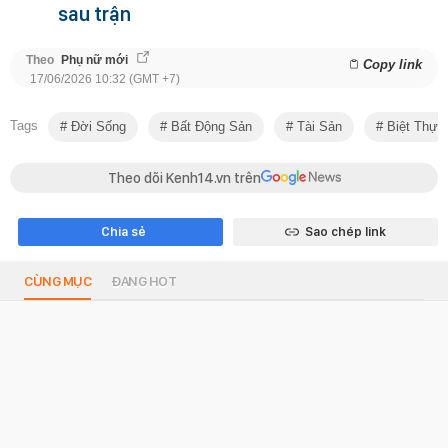
sau trận
Theo
Phụ nữ mới
Copy link
17/06/2026 10:32 (GMT +7)
Tags
Đời Sống
Bất Động Sản
Tài Sản
Biệt Thự
Theo dõi Kenh14.vn trên
Chia sẻ
Sao chép link
CÙNG MỤC
ĐANG HOT