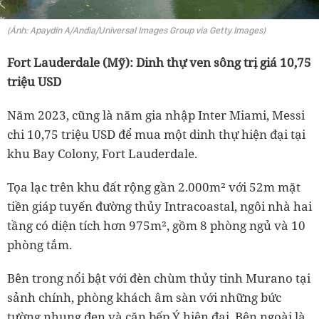
(Ảnh: Apaydin A/Andia/Universal Images Group via Getty Images)
Fort Lauderdale (Mỹ): Dinh thự ven sông trị giá 10,75
triệu USD
Năm 2023, cũng là năm gia nhập Inter Miami, Messi
chi 10,75 triệu USD để mua một dinh thự hiện đại tại
khu Bay Colony, Fort Lauderdale.
Tọa lạc trên khu đất rộng gần 2.000m² với 52m mặt
tiền giáp tuyến đường thủy Intracoastal, ngôi nhà hai
tầng có diện tích hơn 975m², gồm 8 phòng ngủ và 10
phòng tắm.
Bên trong nổi bật với đèn chùm thủy tinh Murano tại
sảnh chính, phòng khách âm sàn với những bức
tường nhung đen và căn bếp Ý hiện đại. Bên ngoài là