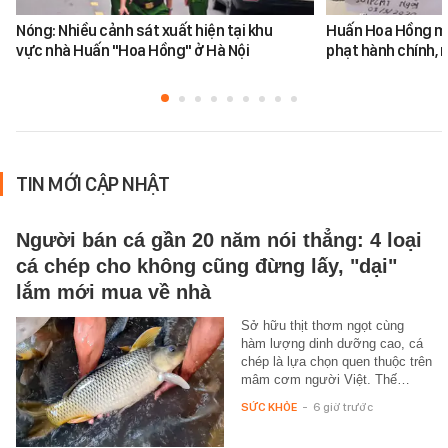
Nóng: Nhiều cảnh sát xuất hiện tại khu
Huấn Hoa Hồng mộ
vực nhà Huấn "Hoa Hồng" ở Hà Nội
phạt hành chính, m
TIN MỚI CẬP NHẬT
Người bán cá gần 20 năm nói thẳng: 4 loại
cá chép cho không cũng đừng lấy, "dại"
lắm mới mua về nhà
Sở hữu thịt thơm ngọt cùng
hàm lượng dinh dưỡng cao, cá
chép là lựa chọn quen thuộc trên
mâm cơm người Việt. Thế…
SỨC KHỎE
-
6 giờ trước