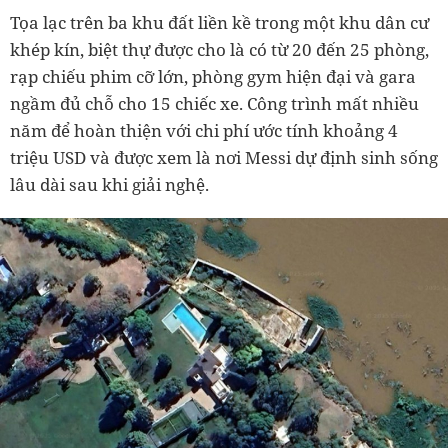
Tọa lạc trên ba khu đất liền kề trong một khu dân cư
khép kín, biệt thự được cho là có từ 20 đến 25 phòng,
rạp chiếu phim cỡ lớn, phòng gym hiện đại và gara
ngầm đủ chỗ cho 15 chiếc xe. Công trình mất nhiều
năm để hoàn thiện với chi phí ước tính khoảng 4
triệu USD và được xem là nơi Messi dự định sinh sống
lâu dài sau khi giải nghệ.