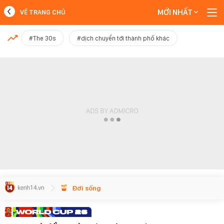
MỚI NHẤT
VỀ TRANG CHỦ
MỚI NHẤT
#The 30s
#dịch chuyển tới thành phố khác
Xem thêm
Đời sống