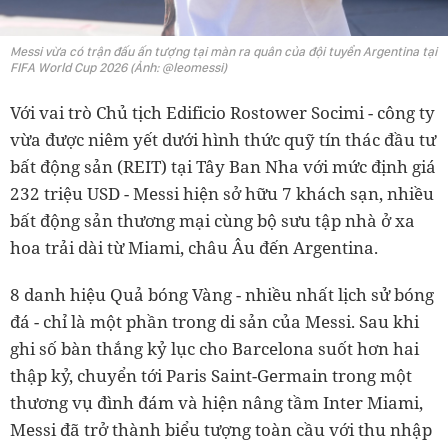
Messi vừa có trận đấu ấn tượng tại màn ra quân của đội tuyển Argentina tại
FIFA World Cup 2026 (Ảnh: @leomessi)
Với vai trò Chủ tịch Edificio Rostower Socimi - công ty
vừa được niêm yết dưới hình thức quỹ tín thác đầu tư
bất động sản (REIT) tại Tây Ban Nha với mức định giá
232 triệu USD - Messi hiện sở hữu 7 khách sạn, nhiều
bất động sản thương mại cùng bộ sưu tập nhà ở xa
hoa trải dài từ Miami, châu Âu đến Argentina.
8 danh hiệu Quả bóng Vàng - nhiều nhất lịch sử bóng
đá - chỉ là một phần trong di sản của Messi. Sau khi
ghi số bàn thắng kỷ lục cho Barcelona suốt hơn hai
thập kỷ, chuyển tới Paris Saint-Germain trong một
thương vụ đình đám và hiện nâng tầm Inter Miami,
Messi đã trở thành biểu tượng toàn cầu với thu nhập