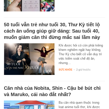
50 tuổi vẫn trẻ như tuổi 30, Thư Kỳ tiết lộ
cách ăn uống giúp giữ dáng: Sau tuổi 40,
muốn giảm cân thì đừng mắc sai lầm này
Khi được hỏi có còn phải kiêng
khem nghiêm ngặt hay không,
Thư Kỳ cho biết cô vẫn duy trì
việc kiểm soát chế độ ăn,
nhưng…
SỨC KHỎE
-
2 giờ trước
Căn nhà của Nobita, Shin - Cậu bé bút chì
và Maruko, cái nào đắt nhất?
Ba căn nhà quen thuộc trong
loạt anime tuổi thơ, khi được