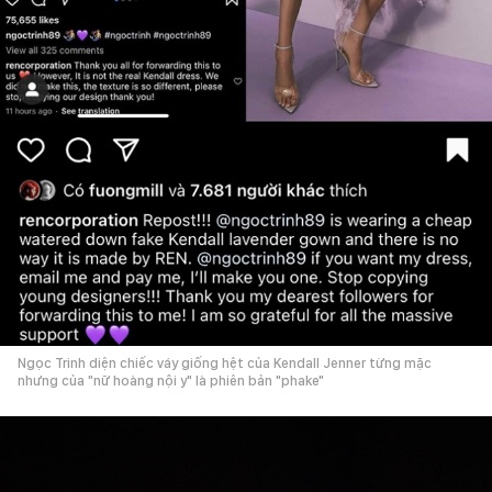
Ngọc Trinh diện chiếc váy giống hệt của Kendall Jenner từng mặc
nhưng của "nữ hoàng nội y" là phiên bản "phake"