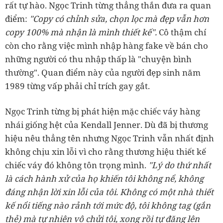
rất tự hào. Ngọc Trinh từng thẳng thắn đưa ra quan
điểm:
"Copy có chỉnh sửa, chọn lọc mà đẹp vẫn hơn
copy 100% mà nhận là mình thiết kế".
Cô thậm chí
còn cho rằng việc mình nhập hàng fake về bán cho
những người có thu nhập thấp là "chuyện bình
thường". Quan điểm này của người đẹp sinh năm
1989 từng vấp phải chỉ trích gay gắt.
Ngọc Trinh từng bị phát hiện mặc chiếc váy hàng
nhái giống hệt của Kendall Jenner. Dù đã bị thương
hiệu nêu thẳng tên nhưng Ngọc Trinh vẫn nhất định
không chịu xin lỗi vì cho rằng thương hiệu thiết kế
chiếc váy đó không tôn trọng mình.
"Lý do thứ nhất
là cách hành xử của họ khiến tôi không nể, không
đáng nhận lời xin lỗi của tôi. Không có một nhà thiết
kế nổi tiếng nào rảnh tới mức độ, tôi không tag (gắn
thẻ) mà tự nhiên vô chửi tôi, xong rồi tự đăng lên