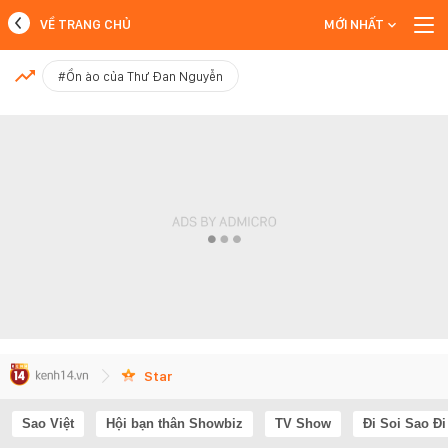
VỀ TRANG CHỦ
MỚI NHẤT
MỚI NHẤT
#Ồn ào của Thư Đan Nguyễn
Xem thêm
Star
Sao Việt
Hội bạn thân Showbiz
TV Show
Đi Soi Sao Đi