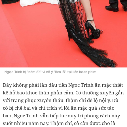
Ngọc Trinh bị "ném đá" vì cố ý "làm lố" tại liên hoan phim
Đây không phải lần đầu tiên Ngọc Trinh ăn mặc thiết
kế hở bạo khoe thân phản cảm. Cô thường xuyên gắn
với trang phục xuyên thấu, thậm chí để lộ nội y. Dù
có bị chê bai và chỉ trích vì lối ăn mặc quá sức táo
bạo, Ngọc Trinh vẫn tiếp tục duy trì phong cách này
suốt nhiều năm nay. Thậm chí, cô còn được cho là