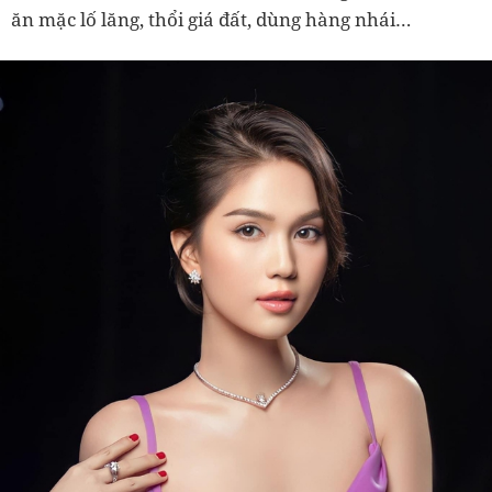
ăn mặc lố lăng, thổi giá đất, dùng hàng nhái…