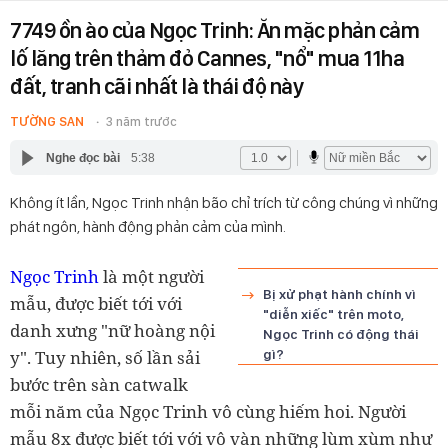
7749 ồn ào của Ngọc Trinh: Ăn mặc phản cảm
lố lăng trên thảm đỏ Cannes, "nổ" mua 11ha
đất, tranh cãi nhất là thái độ này
TƯỜNG SAN
3 năm trước
Nghe đọc bài
5:38
Không ít lần, Ngọc Trinh nhận bão chỉ trích từ công chúng vì những
phát ngôn, hành động phản cảm của mình.
Ngọc Trinh
là một người
Bị xử phạt hành chính vì
mẫu, được biết tới với
"diễn xiếc" trên moto,
danh xưng "nữ hoàng nội
Ngọc Trinh có động thái
y". Tuy nhiên, số lần sải
gì?
bước trên sàn catwalk
mỗi năm của Ngọc Trinh vô cùng hiếm hoi. Người
mẫu 8x được biết tới với vô vàn những lùm xùm như