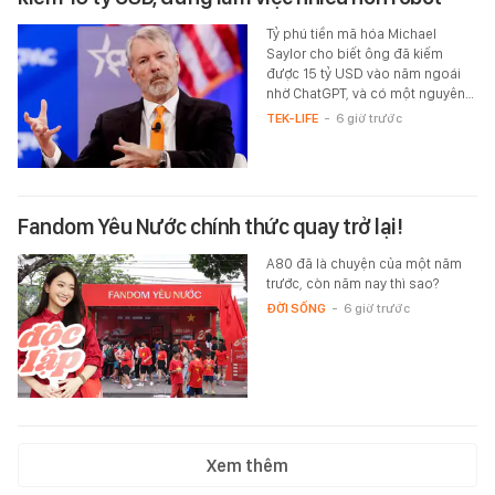
Tỷ phú tiền mã hóa Michael
Saylor cho biết ông đã kiếm
được 15 tỷ USD vào năm ngoái
nhờ ChatGPT, và có một nguyên…
TEK-LIFE
-
6 giờ trước
Fandom Yêu Nước chính thức quay trở lại!
A80 đã là chuyện của một năm
trước, còn năm nay thì sao?
ĐỜI SỐNG
-
6 giờ trước
Xem thêm