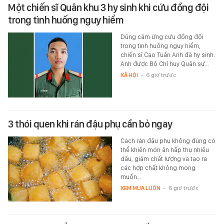
Một chiến sĩ Quân khu 3 hy sinh khi cứu đồng đội
trong tình huống nguy hiểm
Dũng cảm ứng cứu đồng đội
trong tình huống nguy hiểm,
chiến sĩ Cao Tuấn Anh đã hy sinh.
Anh được Bộ Chỉ huy Quân sự…
XÃ HỘI
-
6 giờ trước
3 thói quen khi rán đậu phụ cần bỏ ngay
Cách rán đậu phụ không đúng có
thể khiến món ăn hấp thụ nhiều
dầu, giảm chất lượng và tạo ra
các hợp chất không mong
muốn…
XEM MUA LUÔN
-
6 giờ trước