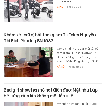
nguồn sống.
CINE
-
6 giờ trước
Khám xét nơi ở, bắt tạm giam TikToker Nguyễn
Thị Bích Phượng SN 1987
Công an tỉnh Gia Lai khởi tố, bắt
tạm giam TikToker Nguyễn Thị
Bích Phượng do sử dụng 5 tài
khoản MXH đăng video, bài viết…
XÃ HỘI
-
6 giờ trước
Bad girl show hẹn hò hot điên đảo: Mặt như búp
bê, lưng xăm kín không một lần ủ tê
Mỹ nhân này đang nhận được