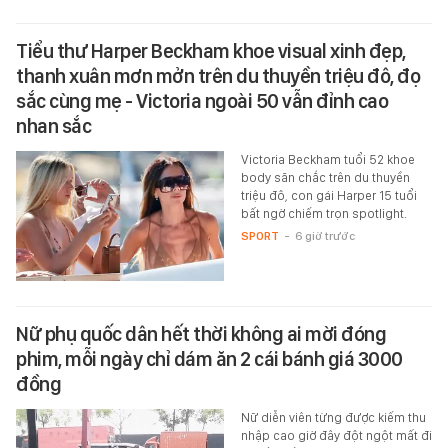
Tiểu thư Harper Beckham khoe visual xinh đẹp,
thanh xuân mơn mởn trên du thuyền triệu đô, đọ
sắc cùng mẹ - Victoria ngoài 50 vẫn đỉnh cao
nhan sắc
Victoria Beckham tuổi 52 khoe
body săn chắc trên du thuyền
triệu đô, con gái Harper 15 tuổi
bất ngờ chiếm trọn spotlight.
SPORT
-
6 giờ trước
Nữ phụ quốc dân hết thời không ai mời đóng
phim, mỗi ngày chỉ dám ăn 2 cái bánh giá 3000
đồng
Nữ diễn viên từng được kiếm thu
nhập cao giờ đây đột ngột mất đi