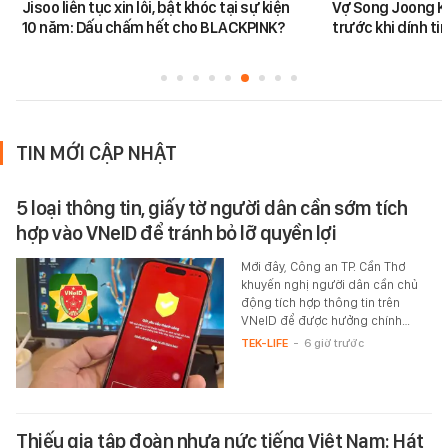
Jisoo liên tục xin lỗi, bật khóc tại sự kiện
Vợ Song Joong K
10 năm: Dấu chấm hết cho BLACKPINK?
trước khi dính tin
TIN MỚI CẬP NHẬT
5 loại thông tin, giấy tờ người dân cần sớm tích
hợp vào VNeID để tránh bỏ lỡ quyền lợi
Mới đây, Công an TP. Cần Thơ
khuyến nghị người dân cần chủ
động tích hợp thông tin trên
VNeID để được hưởng chính…
TEK-LIFE
-
6 giờ trước
Thiếu gia tập đoàn nhựa nức tiếng Việt Nam: Hát