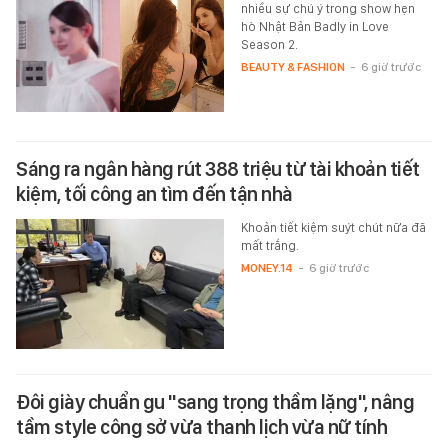
nhiều sự chú ý trong show hẹn
hò Nhật Bản Badly in Love
Season 2.
BEAUTY & FASHION
-
6 giờ trước
Sáng ra ngân hàng rút 388 triệu từ tài khoản tiết
kiệm, tối công an tìm đến tận nhà
Khoản tiết kiệm suýt chút nữa đã
mất trắng.
MONEY.14
-
6 giờ trước
Đôi giày chuẩn gu "sang trọng thầm lặng", nâng
tầm style công sở vừa thanh lịch vừa nữ tính