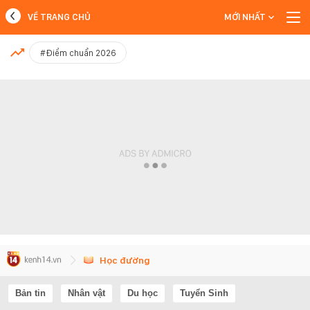
VỀ TRANG CHỦ
MỚI NHẤT
MỚI NHẤT
#Điểm chuẩn 2026
Xem thêm
Học đường
Bản tin
Nhân vật
Du học
Tuyển Sinh