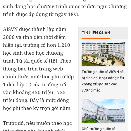
sinh đang học chương trình quốc tế đơn ngữ. Chương
trình được áp dụng từ ngày 18/3.
AISVN được thành lập năm
TIN LIÊN QUAN
2006 và tính đến thời điểm
hiện tại, trường có hơn 1.210
học sinh theo học chương
trình Tú tài quốc tế (IB). Theo
thông báo trên trang web
Trường quốc tế AISVN sẽ
chính thức, mức học phí từ lớp
bị đình chỉ hoạt động nếu
1 đến lớp 12 của trường rơi
không xử lý được các
vướng mắc
vào khoảng 450 triệu - 725
triệu đồng. Đây là mức đóng
học phí theo kỳ trọn gói năm.
Trước đó, nếu muốn theo học
Chủ trường quốc tế
tại trường phụ huynh phải