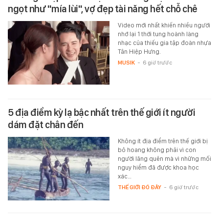
ngọt như "mía lùi", vợ đẹp tài năng hết chỗ chê
Video mới nhất khiến nhiều người
nhớ lại 1 thời tung hoành làng
nhạc của thiếu gia tập đoàn nhựa
Tân Hiệp Hưng.
MUSIK
-
6 giờ trước
5 địa điểm kỳ lạ bậc nhất trên thế giới ít người
dám đặt chân đến
Không ít địa điểm trên thế giới bị
bỏ hoang không phải vì con
người lãng quên mà vì những mối
nguy hiểm đã được khoa học
xác…
THẾ GIỚI ĐÓ ĐÂY
-
6 giờ trước