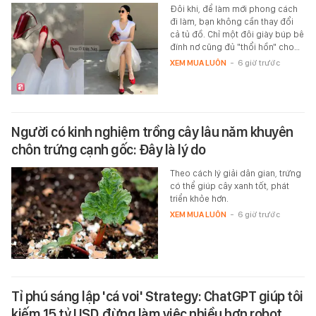
Đôi khi, để làm mới phong cách
đi làm, bạn không cần thay đổi
cả tủ đồ. Chỉ một đôi giày búp bê
đính nơ cũng đủ "thổi hồn" cho…
XEM MUA LUÔN
-
6 giờ trước
Người có kinh nghiệm trồng cây lâu năm khuyên
chôn trứng cạnh gốc: Đây là lý do
Theo cách lý giải dân gian, trứng
có thể giúp cây xanh tốt, phát
triển khỏe hơn.
XEM MUA LUÔN
-
6 giờ trước
Tỉ phú sáng lập 'cá voi' Strategy: ChatGPT giúp tôi
kiếm 15 tỷ USD, đừng làm việc nhiều hơn robot