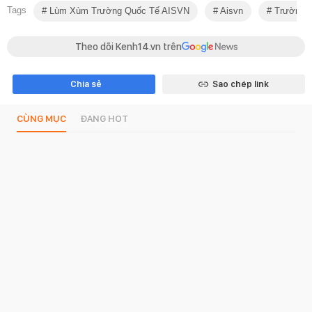
Tags
Lùm Xùm Trường Quốc Tế AISVN
Aisvn
Trường 
Theo dõi Kenh14.vn trên
Chia sẻ
Sao chép link
CÙNG MỤC
ĐANG HOT