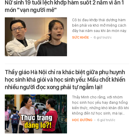
Nữ sinh 19 tuổi lệch khớp hàm suốt 2 năm vì ăn 1
món "vạn người mê"
Cô bị đau khớp thái dương hàm
bên phải và khó mở miệng cách
đây hai năm sau khi ăn món này.
SỨC KHỎE
-
6 giờ trước
Thầy giáo Hà Nội chỉ ra khác biệt giữa phụ huynh
học sinh khá giỏi và học sinh yếu: Mấu chốt khiến
nhiều người đọc xong phải tự ngẫm lại!
Thầy Minh cho rằng, với nhóm
học sinh học yếu hay đang hổng
kiến thức, những khó khăn đôi khi
không đến từ học sinh, mà lại…
HỌC ĐƯỜNG
-
6 giờ trước