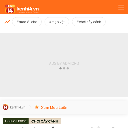
MỚI NHẤT
#mẹo đi chợ
#mẹo vặt
#chơi cây cảnh
Xem thêm
Xem Mua Luôn