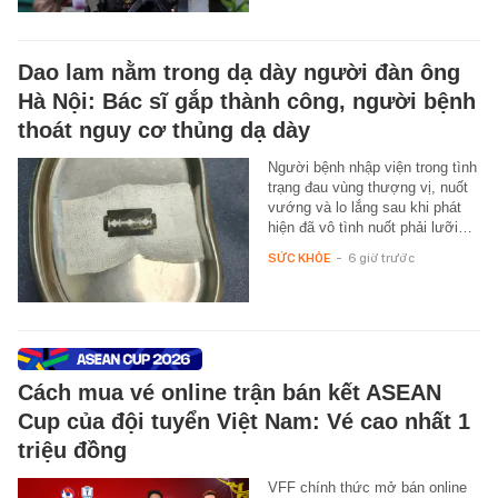
Dao lam nằm trong dạ dày người đàn ông
Hà Nội: Bác sĩ gắp thành công, người bệnh
thoát nguy cơ thủng dạ dày
Người bệnh nhập viện trong tình
trạng đau vùng thượng vị, nuốt
vướng và lo lắng sau khi phát
hiện đã vô tình nuốt phải lưỡi…
SỨC KHỎE
-
6 giờ trước
Cách mua vé online trận bán kết ASEAN
Cup của đội tuyển Việt Nam: Vé cao nhất 1
triệu đồng
VFF chính thức mở bán online