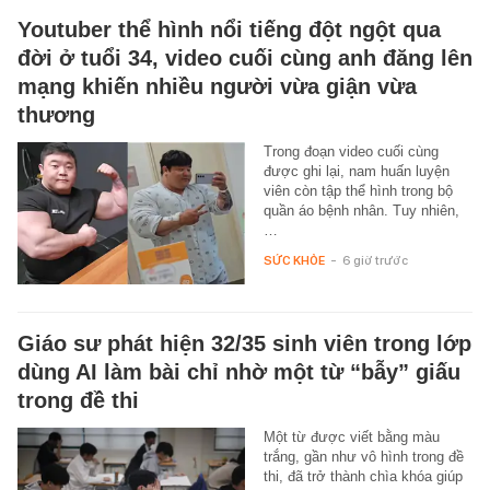
Youtuber thể hình nổi tiếng đột ngột qua
đời ở tuổi 34, video cuối cùng anh đăng lên
mạng khiến nhiều người vừa giận vừa
thương
Trong đoạn video cuối cùng
được ghi lại, nam huấn luyện
viên còn tập thể hình trong bộ
quần áo bệnh nhân. Tuy nhiên,
…
SỨC KHỎE
-
6 giờ trước
Giáo sư phát hiện 32/35 sinh viên trong lớp
dùng AI làm bài chỉ nhờ một từ “bẫy” giấu
trong đề thi
Một từ được viết bằng màu
trắng, gần như vô hình trong đề
thi, đã trở thành chìa khóa giúp