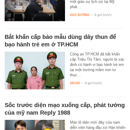
một giáo sư lịch sử tại Mỹ
phát…
HỌC ĐƯỜNG
-
6 giờ trước
Bắt khẩn cấp bảo mẫu dùng dây thun để
bạo hành trẻ em ở TP.HCM
Công an TP.HCM đã bắt khẩn
cấp Triệu Thị Tâm, người bị xác
định có hành vi bạo hành trẻ em
tại một trường mầm non tư
thục…
XÃ HỘI
-
6 giờ trước
Sốc trước diện mạo xuống cấp, phát tướng
của mỹ nam Reply 1988
Màn lộ diện mới đây của nam
diễn viên hàng đầu xứ Hàn khiến