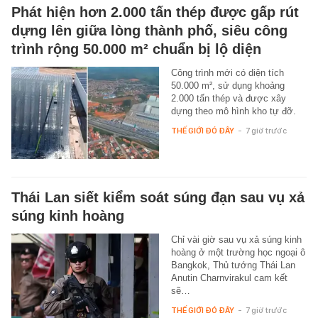
Phát hiện hơn 2.000 tấn thép được gấp rút
dựng lên giữa lòng thành phố, siêu công
trình rộng 50.000 m² chuẩn bị lộ diện
Công trình mới có diện tích
50.000 m², sử dụng khoảng
2.000 tấn thép và được xây
dựng theo mô hình kho tự đỡ.
THẾ GIỚI ĐÓ ĐÂY
-
7 giờ trước
Thái Lan siết kiểm soát súng đạn sau vụ xả
súng kinh hoàng
Chỉ vài giờ sau vụ xả súng kinh
hoàng ở một trường học ngoại ô
Bangkok, Thủ tướng Thái Lan
Anutin Charnvirakul cam kết
sẽ…
THẾ GIỚI ĐÓ ĐÂY
-
7 giờ trước