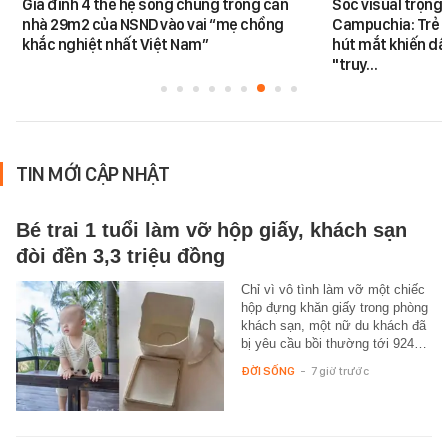
Gia đình 4 thế hệ sống chung trong căn
Sốc visual trọng 
nhà 29m2 của NSND vào vai “mẹ chồng
Campuchia: Trẻ nh
khắc nghiệt nhất Việt Nam”
hút mắt khiến dâ
"truy…
TIN MỚI CẬP NHẬT
Bé trai 1 tuổi làm vỡ hộp giấy, khách sạn
đòi đền 3,3 triệu đồng
Chỉ vì vô tình làm vỡ một chiếc
hộp đựng khăn giấy trong phòng
khách sạn, một nữ du khách đã
bị yêu cầu bồi thường tới 924…
ĐỜI SỐNG
-
7 giờ trước