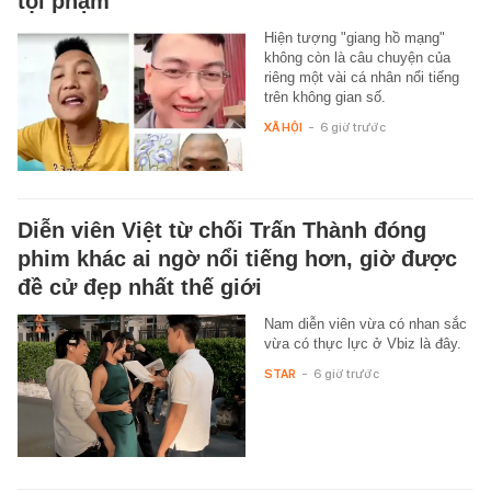
tội phạm
Hiện tượng "giang hồ mạng"
không còn là câu chuyện của
riêng một vài cá nhân nổi tiếng
trên không gian số.
XÃ HỘI
-
6 giờ trước
Diễn viên Việt từ chối Trấn Thành đóng
phim khác ai ngờ nổi tiếng hơn, giờ được
đề cử đẹp nhất thế giới
Nam diễn viên vừa có nhan sắc
vừa có thực lực ở Vbiz là đây.
STAR
-
6 giờ trước