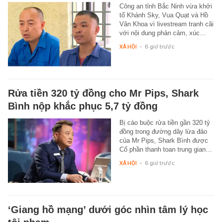
Công an tỉnh Bắc Ninh vừa khởi
tố Khánh Sky, Vua Quạt và Hồ
Văn Khoa vì livestream tranh cãi
với nội dung phản cảm, xúc…
XÃ HỘI
-
6 giờ trước
Rửa tiền 320 tỷ đồng cho Mr Pips, Shark
Bình nộp khắc phục 5,7 tỷ đồng
Bị cáo buộc rửa tiền gần 320 tỷ
đồng trong đường dây lừa đảo
của Mr Pips, Shark Bình được
Cổ phần thanh toan trung gian…
XÃ HỘI
-
6 giờ trước
‘Giang hồ mạng’ dưới góc nhìn tâm lý học