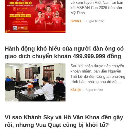
vé xem tuyển Việt Nam tại bán
kết ASEAN Cup 2026 trên sân
Mỹ Đình.
SPORT
-
6 giờ trước
Hành động khó hiểu của người đàn ông có
giao dịch chuyển khoản 499.999.999 đồng
Sau khi nhận được tiền chuyển
khoản nhầm, ban đầu Nguyễn
Thế Lữ đã đến Công an phường
trình báo, nhưng sau đó đối…
XÃ HỘI
-
6 giờ trước
Vì sao Khánh Sky và Hồ Văn Khoa đến gây
rối, nhưng Vua Quạt cũng bị khởi tố?