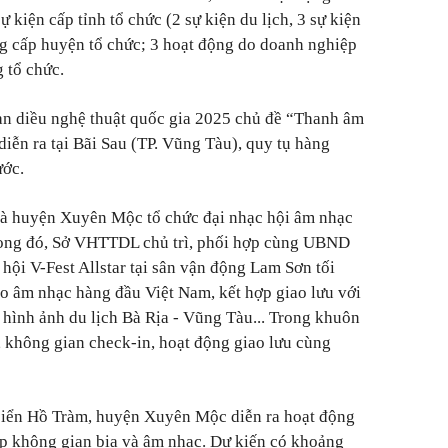
 kiện cấp tỉnh tổ chức (2 sự kiện du lịch, 3 sự kiện
ộng cấp huyện tổ chức; 3 hoạt động do doanh nghiệp
 tổ chức.
oan diều nghệ thuật quốc gia 2025 chủ đề “Thanh âm
iễn ra tại Bãi Sau (TP. Vũng Tàu), quy tụ hàng
ước.
và huyện Xuyên Mộc tổ chức đại nhạc hội âm nhạc
Trong đó, Sở VHTTDL chủ trì, phối hợp cùng UBND
hội V-Fest Allstar tại sân vận động Lam Sơn tối
sao âm nhạc hàng đầu Việt Nam, kết hợp giao lưu với
 hình ảnh du lịch Bà Rịa - Vũng Tàu... Trong khuôn
, không gian check-in, hoạt động giao lưu cùng
biển Hồ Tràm, huyện Xuyên Mộc diễn ra hoạt động
ợp không gian bia và âm nhạc. Dự kiến có khoảng