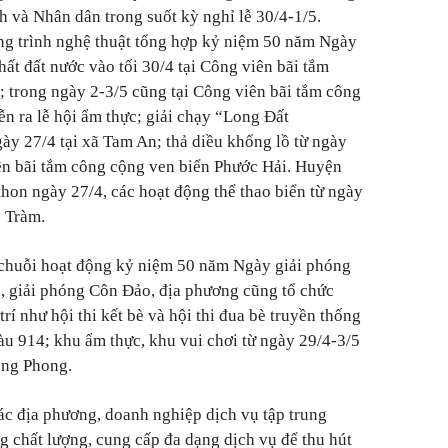
h và Nhân dân trong suốt kỳ nghỉ lễ 30/4-1/5.
g trình nghệ thuật tổng hợp kỷ niệm 50 năm Ngày
ất đất nước vào tối 30/4 tại Công viên bãi tắm
 trong ngày 2-3/5 cũng tại Công viên bãi tắm công
ễn ra lễ hội ẩm thực; giải chạy “Long Đất
ày 27/4 tại xã Tam An; thả diều khổng lồ từ ngày
ên bãi tắm công cộng ven biển Phước Hải. Huyện
on ngày 27/4, các hoạt động thể thao biển từ ngày
ồ Tràm.
chuỗi hoạt động kỷ niệm 50 năm Ngày giải phóng
, giải phóng Côn Đảo, địa phương cũng tổ chức
trí như hội thi kết bè và hội thi đua bè truyền thống
tàu 914; khu ẩm thực, khu vui chơi từ ngày 29/4-3/5
ồng Phong.
ác địa phương, doanh nghiệp dịch vụ tập trung
ng chất lượng, cung cấp đa dạng dịch vụ để thu hút