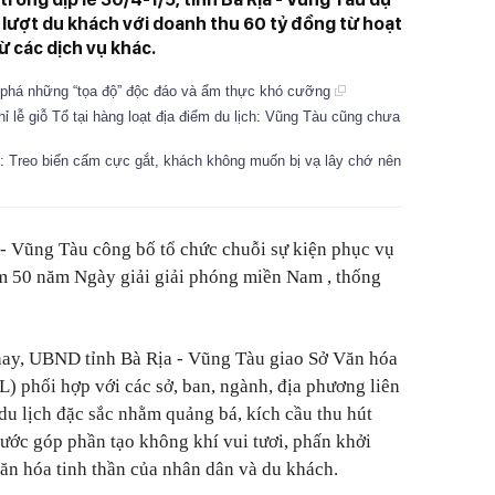
lượt du khách với doanh thu 60 tỷ đồng từ hoạt
ừ các dịch vụ khác.
 phá những “tọa độ” độc đáo và ẩm thực khó cưỡng
ỉ lễ giỗ Tổ tại hàng loạt địa điểm du lịch: Vũng Tàu cũng chưa
: Treo biển cấm cực gắt, khách không muốn bị vạ lây chớ nên
- Vũng Tàu công bố tổ chức chuỗi sự kiện phục vụ
ệm 50 năm Ngày giải giải phóng miền Nam , thống
 nay, UBND tỉnh Bà Rịa - Vũng Tàu giao Sở Văn hóa
) phối hợp với các sở, ban, ngành, địa phương liên
du lịch đặc sắc nhằm quảng bá, kích cầu thu hút
nước góp phần tạo không khí vui tươi, phấn khởi
ăn hóa tinh thần của nhân dân và du khách.