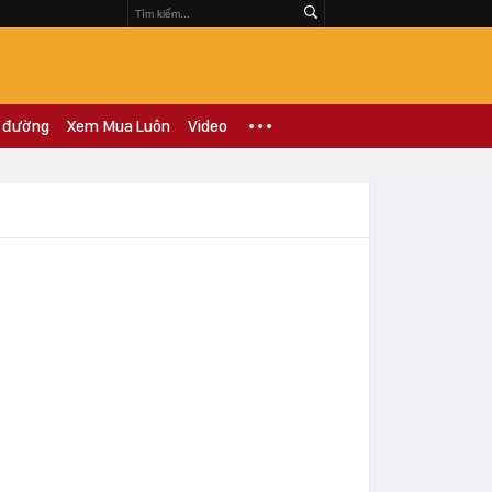
 đường
Xem Mua Luôn
Video