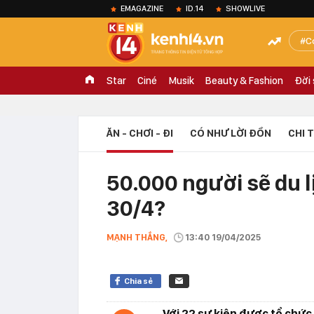
EMAGAZINE
ID.14
SHOWLIVE
C
Star
Ciné
Musik
Beauty & Fashion
Đời
ĂN - CHƠI - ĐI
CÓ NHƯ LỜI ĐỒN
CHI 
50.000 người sẽ du l
30/4?
MẠNH THẮNG,
13:40 19/04/2025
Chia sẻ
Với 22 sự kiện được tổ chức 