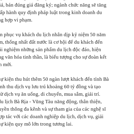
iá, bán đúng giá đăng ký; ngành chức năng sẽ tăng
chấp hành quy định pháp luật trong kinh doanh du
ng hợp vi phạm.
ện phục vụ khách du lịch nhân dịp kỷ niệm 50 năm
, thống nhất đất nước là cơ hội để du khách đến
ải nghiệm những sản phẩm du lịch độc đáo, hiện
g văn hóa tinh thần, là biểu tượng cho sự đoàn kết
n mới.
sự kiện thu hút thêm 50 ngàn lượt khách đến tỉnh Bà
nh thu dịch vụ lưu trú khoảng 60 tỷ đồng và tạo
 dịch vụ ăn uống, di chuyển, mua sắm, giải trí.
u lịch Bà Rịa - Vũng Tàu năng động, thân thiện,
uyền thông đa kênh và sự tham gia của các nghệ sĩ
ợp tác với các doanh nghiệp du lịch, dịch vụ, giải
sự kiện quy mô lớn trong tương lai.