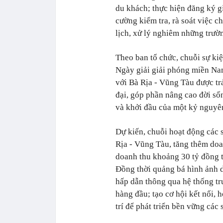
du khách; thực hiện đăng ký g
cường kiểm tra, rà soát việc 
lịch, xử lý nghiêm những trườ
Theo ban tổ chức, chuỗi sự ki
Ngày giải giải phóng miền Nam
với Bà Rịa - Vũng Tàu được tr
đại, góp phần nâng cao đời sốn
và khởi đầu của một kỷ nguyê
Dự kiến, chuỗi hoạt động các 
Rịa - Vũng Tàu, tăng thêm doa
doanh thu khoảng 30 tỷ đồng từ
Đồng thời quảng bá hình ảnh d
hấp dẫn thông qua hệ thống tr
hàng đầu; tạo cơ hội kết nối, h
trí để phát triển bền vững các 