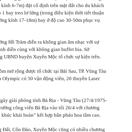
 kính 6-7m) đặt cố định trên mặt đất cho du khách
1 bay treo lơ lửng (trong điều kiện thời tiết thuận
đường kính 17-18m) bay ở độ cao 30-50m phục vụ
ờng Hồ Tràm diễn ra không gian âm nhạc với sự
rình diễn cùng với không gian buffet bia. Sở
ng UBND huyện Xuyên Mộc tổ chức sự kiện trên.
ồm mở rộng được tổ chức tại Bãi Sau, TP. Vũng Tàu
n Olympic có 50 vận động viên, 20 thuyền Laser
gày giải phóng tỉnh Bà Rịa - Vũng Tàu (27/4/1975-
trường công viên Bà Rịa vào tối 26/4 với chương
 khúc khải hoàn” kết hợp bắn pháo hoa tầm cao.
g Đất, Côn Đảo, Xuyên Mộc cũng có nhiều chương