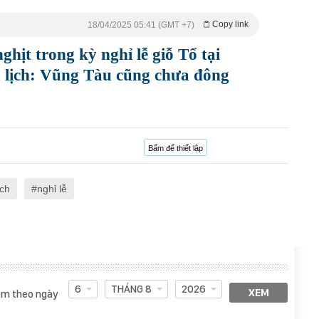
Copy link
18/04/2025 05:41 (GMT +7)
hịt trong kỳ nghỉ lễ giỗ Tổ tại
u lịch: Vũng Tàu cũng chưa đông
Bấm để thiết lập
ch
nghỉ lễ
6
THÁNG 8
2026
XEM
m theo ngày