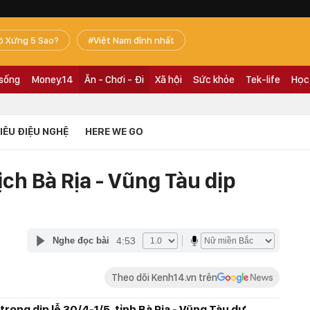
ó Xứng 5 Sao?
Việt Nam đỉnh nhất
 sống
Money.14
Ăn - Chơi - Đi
Xã hội
Sức khỏe
Tek-life
Học
TIÊU ĐIỆU NGHỆ
HERE WE GO
ịch Bà Rịa - Vũng Tàu dịp
4:53
Nghe đọc bài
Theo dõi Kenh14.vn trên
trong dịp lễ 30/4-1/5, tỉnh Bà Rịa - Vũng Tàu dự