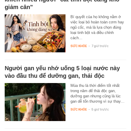
giảm cân"
Bí quyết của họ không nằm ở
việc loại bỏ hoàn toàn cơm hay
ngũ cốc, mà là lựa chọn đúng
loại tinh bột và điều chỉnh
cách…
SỨC KHỎE
-
7 giờ trước
Người gan yếu nhớ uống 5 loại nước này
vào đầu thu để dưỡng gan, thải độc
Mùa thu là thời điểm tốt nhất
trong năm để thải độc gan,
dưỡng gan nhưng cũng là lúc
gan dễ tổn thương vì sự thay…
SỨC KHỎE
-
5 giờ trước