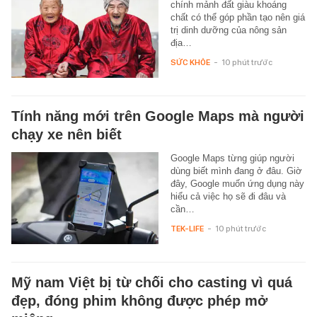
chính mảnh đất giàu khoáng
chất có thể góp phần tạo nên giá
trị dinh dưỡng của nông sản
địa…
SỨC KHỎE
-
10 phút trước
Tính năng mới trên Google Maps mà người
chạy xe nên biết
Google Maps từng giúp người
dùng biết mình đang ở đâu. Giờ
đây, Google muốn ứng dụng này
hiểu cả việc họ sẽ đi đâu và
cần…
TEK-LIFE
-
10 phút trước
Mỹ nam Việt bị từ chối cho casting vì quá
đẹp, đóng phim không được phép mở