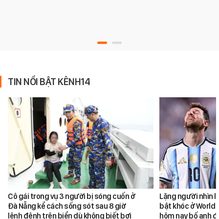
TIN NỔI BẬT KÊNH14
Cô gái trong vụ 3 người bị sóng cuốn ở
Lặng người nhìn l
Đà Nẵng kể cách sống sót sau 8 giờ
bật khóc ở World 
lênh đênh trên biển dù không biết bơi
hôm nay bố anh đ