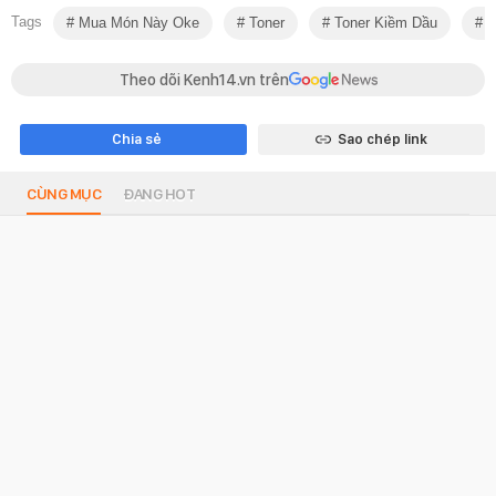
Tags
Mua Món Này Oke
Toner
Toner Kiềm Dầu
L
Theo dõi Kenh14.vn trên
Chia sẻ
Sao chép link
CÙNG MỤC
ĐANG HOT