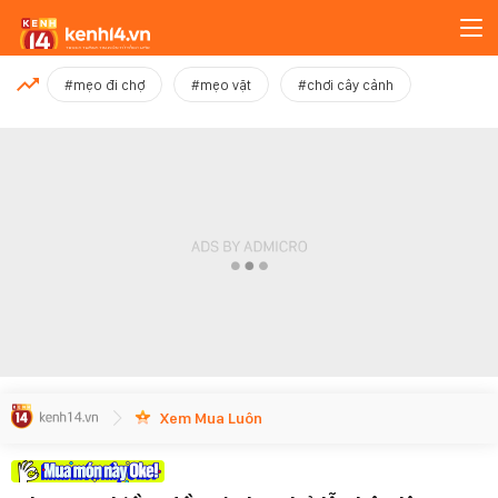
MỚI NHẤT
#mẹo đi chợ
#mẹo vặt
#chơi cây cảnh
Xem thêm
Xem Mua Luôn