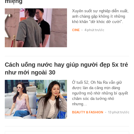
miệng
Xuyên suốt sự nghiệp diễn xuất,
anh chàng gặp không ít những
khó khăn "dở khóc dở cười".
CINE
-
4 phút trước
Cách uống nước hay giúp người đẹp 5x trẻ
như mới ngoài 30
Ở tuổi 52, Oh Na Ra vẫn giữ
được làn da căng mịn đáng
ngưỡng mộ nhờ những bí quyết
chăm sóc da tưởng nhỏ
nhưng…
BEAUTY & FASHION
-
13 phút trước