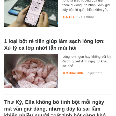
từng là biểu tượng của điện
thoại di động, tin nhắn SMS giờ
đây bộc lộ quá nhiều điểm yếu…
TEK-LIFE
-
7 giờ trước
1 loại bột rẻ tiền giúp làm sạch lòng lợn:
Xử lý cả lớp nhớt lẫn mùi hôi
Lòng lợn ngon hay không đôi khi
được quyết định ngay từ khâu
sơ chế.
XEM MUA LUÔN
-
7 giờ trước
Thư Kỳ, Ella không bỏ tinh bột mỗi ngày
mà vẫn giữ dáng, nhưng đây là sai lầm
khiến nhiều người "cắt tinh bột càng khó