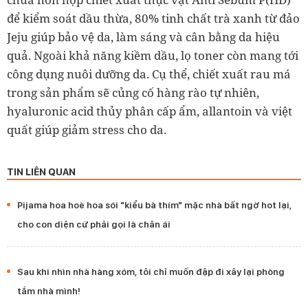
để kiểm soát dầu thừa, 80% tinh chất trà xanh từ đảo
Jeju giúp bảo vệ da, làm sáng và cân bằng da hiệu
quả. Ngoài khả năng kiềm dầu, lọ toner còn mang tới
công dụng nuôi dưỡng da. Cụ thể, chiết xuất rau má
trong sản phẩm sẽ củng cố hàng rào tự nhiên,
hyaluronic acid thủy phân cấp ẩm, allantoin và việt
quất giúp giảm stress cho da.
TIN LIÊN QUAN
Pijama hoa hoè hoa sói "kiểu bà thím" mặc nhà bất ngờ hot lại,
cho con diện cứ phải gọi là chân ái
Sau khi nhìn nhà hàng xóm, tôi chỉ muốn đập đi xây lại phòng
tắm nhà mình!