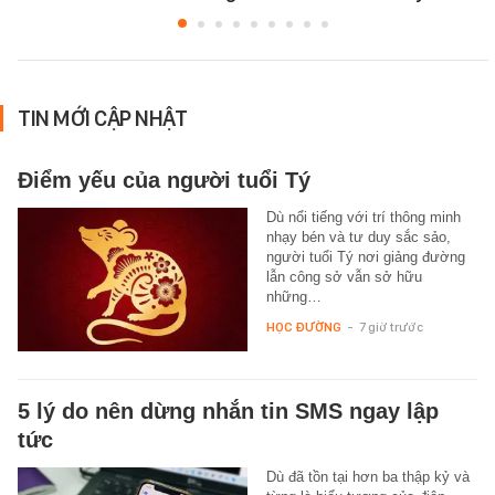
TIN MỚI CẬP NHẬT
Điểm yếu của người tuổi Tý
Dù nổi tiếng với trí thông minh
nhạy bén và tư duy sắc sảo,
người tuổi Tý nơi giảng đường
lẫn công sở vẫn sở hữu
những…
HỌC ĐƯỜNG
-
7 giờ trước
5 lý do nên dừng nhắn tin SMS ngay lập
tức
Dù đã tồn tại hơn ba thập kỷ và