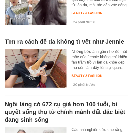
từ làn da, mái tóc đến vóc dáng.
BEAUTY & FASHION
-
24 phút trước
Tìm ra cách để da không tì vết như Jennie
Những bức ảnh gần như để mặt
mộc của Jennie không chỉ khiến
fan trầm trồ vì làn da khỏe đẹp
mà còn làm dấy lên sự quan…
BEAUTY & FASHION
-
20 phút trước
Ngôi làng có 672 cụ già hơn 100 tuổi, bí
quyết sống thọ từ chính mảnh đất đặc biệt
đang sinh sống
Các nhà nghiên cứu cho rằng,