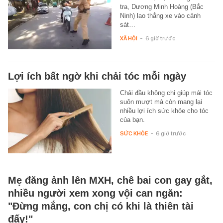
tra, Dương Minh Hoàng (Bắc
Ninh) lao thẳng xe vào cảnh
sát…
XÃ HỘI
-
6 giờ trước
Lợi ích bất ngờ khi chải tóc mỗi ngày
Chải đầu không chỉ giúp mái tóc
suôn mượt mà còn mang lại
nhiều lợi ích sức khỏe cho tóc
của bạn.
SỨC KHỎE
-
6 giờ trước
Mẹ đăng ảnh lên MXH, chê bai con gay gắt,
nhiều người xem xong vội can ngăn:
"Đừng mắng, con chị có khi là thiên tài
đấy!"