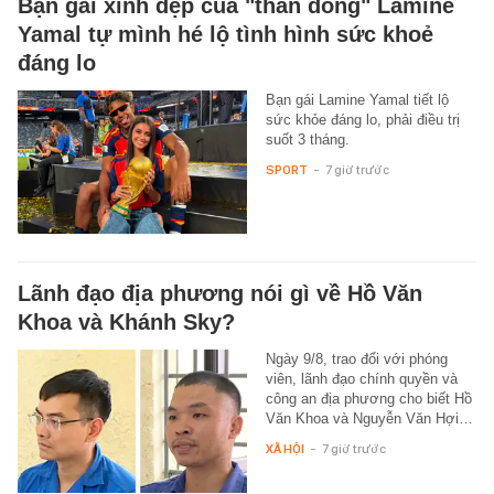
Bạn gái xinh đẹp của "thần đồng" Lamine
Yamal tự mình hé lộ tình hình sức khoẻ
đáng lo
Bạn gái Lamine Yamal tiết lộ
sức khỏe đáng lo, phải điều trị
suốt 3 tháng.
SPORT
-
7 giờ trước
Lãnh đạo địa phương nói gì về Hồ Văn
Khoa và Khánh Sky?
Ngày 9/8, trao đổi với phóng
viên, lãnh đạo chính quyền và
công an địa phương cho biết Hồ
Văn Khoa và Nguyễn Văn Hợi…
XÃ HỘI
-
7 giờ trước