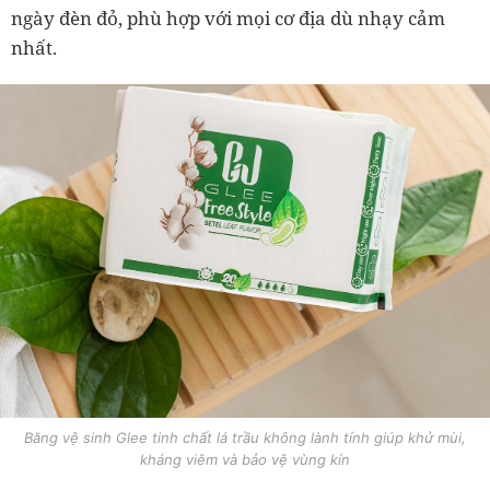
ngày đèn đỏ, phù hợp với mọi cơ địa dù nhạy cảm
nhất.
Băng vệ sinh Glee tinh chất lá trầu không lành tính giúp khử mùi,
kháng viêm và bảo vệ vùng kín