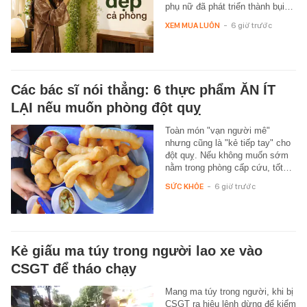
phụ nữ đã phát triển thành bụi…
XEM MUA LUÔN
-
6 giờ trước
Các bác sĩ nói thẳng: 6 thực phẩm ĂN ÍT
LẠI nếu muốn phòng đột quỵ
Toàn món "vạn người mê"
nhưng cũng là "kẻ tiếp tay" cho
đột quỵ. Nếu không muốn sớm
nằm trong phòng cấp cứu, tốt…
SỨC KHỎE
-
6 giờ trước
Kẻ giấu ma túy trong người lao xe vào
CSGT để tháo chạy
Mang ma túy trong người, khi bị
CSGT ra hiệu lệnh dừng để kiểm