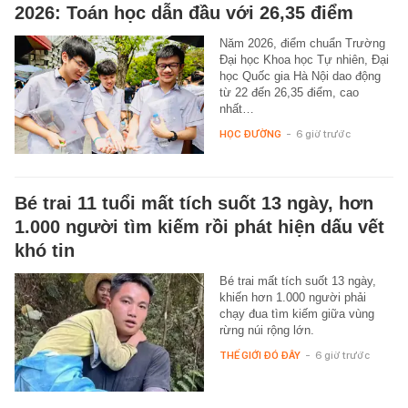
2026: Toán học dẫn đầu với 26,35 điểm
Năm 2026, điểm chuẩn Trường
Đại học Khoa học Tự nhiên, Đại
học Quốc gia Hà Nội dao động
từ 22 đến 26,35 điểm, cao
nhất…
HỌC ĐƯỜNG
-
6 giờ trước
Bé trai 11 tuổi mất tích suốt 13 ngày, hơn
1.000 người tìm kiếm rồi phát hiện dấu vết
khó tin
Bé trai mất tích suốt 13 ngày,
khiến hơn 1.000 người phải
chạy đua tìm kiếm giữa vùng
rừng núi rộng lớn.
THẾ GIỚI ĐÓ ĐÂY
-
6 giờ trước