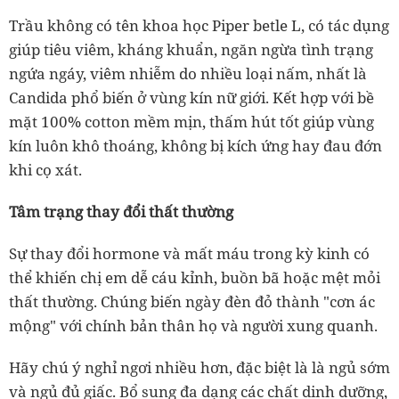
Trầu không có tên khoa học Piper betle L, có tác dụng
giúp tiêu viêm, kháng khuẩn, ngăn ngừa tình trạng
ngứa ngáy, viêm nhiễm do nhiều loại nấm, nhất là
Candida phổ biến ở vùng kín nữ giới. Kết hợp với bề
mặt 100% cotton mềm mịn, thấm hút tốt giúp vùng
kín luôn khô thoáng, không bị kích ứng hay đau đớn
khi cọ xát.
Tâm trạng thay đổi thất thường
Sự thay đổi hormone và mất máu trong kỳ kinh có
thể khiến chị em dễ cáu kỉnh, buồn bã hoặc mệt mỏi
thất thường. Chúng biến ngày đèn đỏ thành "cơn ác
mộng" với chính bản thân họ và người xung quanh.
Hãy chú ý nghỉ ngơi nhiều hơn, đặc biệt là là ngủ sớm
và ngủ đủ giấc. Bổ sung đa dạng các chất dinh dưỡng,