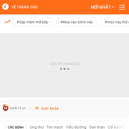
MỚI NHẤT
VỀ TRANG CHỦ
MỚI NHẤT
#Sắp mâm mở bếp
#Mùa nào bệnh nấy
#mẹo hay thử
Xem thêm
Sức khỏe
Ung thư
Tim mạch
Tiểu đường
Gan thận
Cơ xương k
CÁC BỆNH