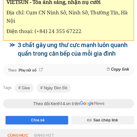
VIETSUN - Tỏa ánh sáng, nhận nụ cười
Địa chỉ: Cụm CN Ninh Sở, Ninh Sở, Thường Tín, Hà
Nội
Điện thoại: (+84) 24 355 67222
3 chất gây ung thư cực mạnh luôn quanh
quẩn trong căn bếp của mỗi gia đình
Copy link
Theo
Phụ nữ số
Tags
Glee
Ngày Đèn Đỏ
Theo dõi Kenh14.vn trên
Chia sẻ
Sao chép link
CÙNG MỤC
ĐANG HOT