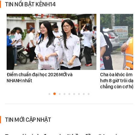
TIN NỔI BẬT KÊNH14
Điểm chuẩn đại học 2026 MỚI và
Cha òa khóc ôm c
NHANH nhất
hơn 8 giờ trôi dạt
chẳng còn cơ hội
TIN MỚI CẬP NHẬT