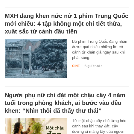
MXH đang khen nức nở 1 phim Trung Quốc
mới chiếu: 4 tập không một chi tiết thừa,
xuất sắc từ cảnh đầu tiên
Bộ phim Trung Quốc đang nhận
được quá nhiều những lời có
cánh từ khán giả ngay sau khi
phát sóng.
CINE
-
6 giờ trước
Người phụ nữ chỉ đặt một chậu cây 4 năm
tuổi trong phòng khách, ai bước vào đều
khen: “Nhìn thôi đã thấy thư thái”
Từ một chậu cây nhỏ từng héo
cành sau khi thay đất, cây
dương xỉ măng tây của người