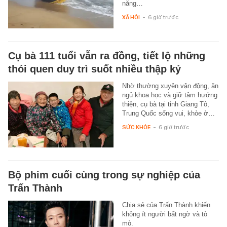
năng…
XÃ HỘI
-
6 giờ trước
Cụ bà 111 tuổi vẫn ra đồng, tiết lộ những
thói quen duy trì suốt nhiều thập kỷ
Nhờ thường xuyên vận động, ăn
ngủ khoa học và giữ tâm hướng
thiện, cụ bà tại tỉnh Giang Tô,
Trung Quốc sống vui, khỏe ở…
SỨC KHỎE
-
6 giờ trước
Bộ phim cuối cùng trong sự nghiệp của
Trấn Thành
Chia sẻ của Trấn Thành khiến
không ít người bất ngờ và tò
mò.