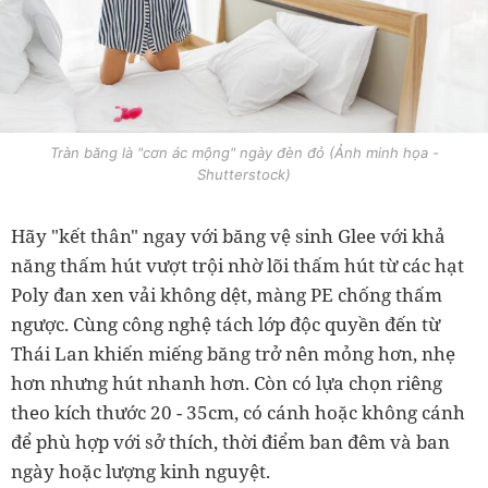
Tràn băng là "cơn ác mộng" ngày đèn đỏ (Ảnh minh họa -
Shutterstock)
Hãy "kết thân" ngay với băng vệ sinh Glee với khả
năng thấm hút vượt trội nhờ lõi thấm hút từ các hạt
Poly đan xen vải không dệt, màng PE chống thấm
ngược. Cùng công nghệ tách lớp độc quyền đến từ
Thái Lan khiến miếng băng trở nên mỏng hơn, nhẹ
hơn nhưng hút nhanh hơn. Còn có lựa chọn riêng
theo kích thước 20 - 35cm, có cánh hoặc không cánh
để phù hợp với sở thích, thời điểm ban đêm và ban
ngày hoặc lượng kinh nguyệt.