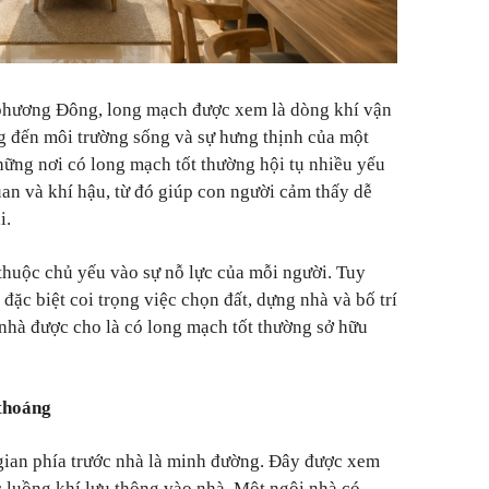
phương Đông, long mạch được xem là dòng khí vận
g đến môi trường sống và sự hưng thịnh của một
hững nơi có long mạch tốt thường hội tụ nhiều yếu
quan và khí hậu, từ đó giúp con người cảm thấy dễ
i.
thuộc chủ yếu vào sự nỗ lực của mỗi người. Tuy
 đặc biệt coi trọng việc chọn đất, dựng nhà và bố trí
nhà được cho là có long mạch tốt thường sở hữu
 thoáng
ian phía trước nhà là minh đường. Đây được xem
c luồng khí lưu thông vào nhà. Một ngôi nhà có