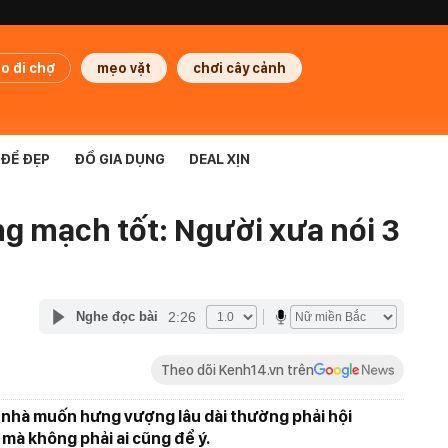
o đi chợ
mẹo vặt
chơi cây cảnh
ĐỂ ĐẸP
ĐỒ GIA DỤNG
DEAL XỊN
ng mạch tốt: Người xưa nói 3
2:26
Nghe đọc bài
Theo dõi Kenh14.vn trên
 nhà muốn hưng vượng lâu dài thường phải hội
 mà không phải ai cũng để ý.