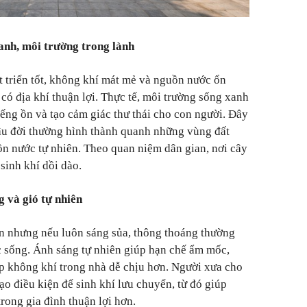
anh, môi trường trong lành
 triển tốt, không khí mát mẻ và nguồn nước ổn
 có địa khí thuận lợi. Thực tế, môi trường sống xanh
iếng ồn và tạo cảm giác thư thái cho con người. Đây
lâu đời thường hình thành quanh những vùng đất
n nước tự nhiên. Theo quan niệm dân gian, nơi cây
 sinh khí dồi dào.
g và gió tự nhiên
n nhưng nếu luôn sáng sủa, thông thoáng thường
c sống. Ánh sáng tự nhiên giúp hạn chế ẩm mốc,
iúp không khí trong nhà dễ chịu hơn. Người xưa cho
ạo điều kiện để sinh khí lưu chuyển, từ đó giúp
rong gia đình thuận lợi hơn.