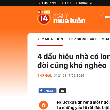
EMAGAZINE
ID.14
SHOWLIVE
mẹ
XEM MUA LUÔN
ĐẸP GIỐNG SAO
MUA 
4 dấu hiệu nhà có lo
đời cũng khó nghèo
THƯ HÂN,
21:03 17/06/2026
Chia sẻ
Người xưa tin rằng một ngôi
tụ những yếu tố rất đặc biệt