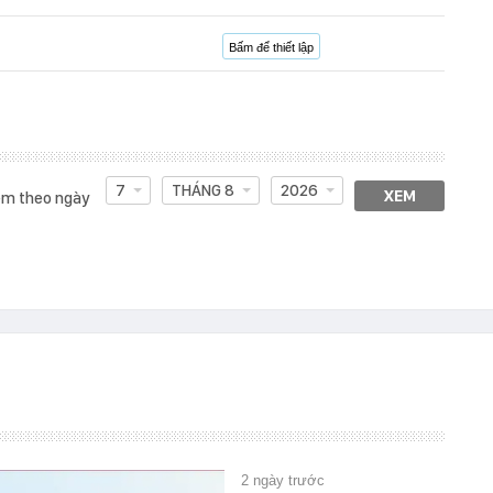
Bấm để thiết lập
7
THÁNG 8
2026
XEM
m theo ngày
2 ngày trước