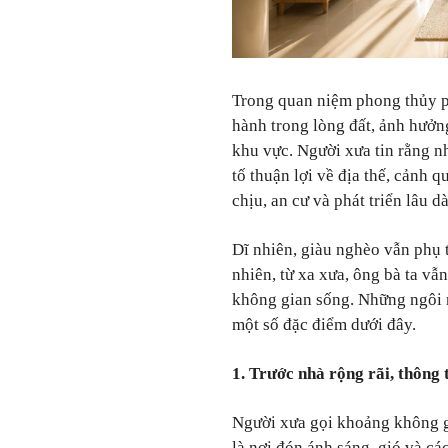
Trong quan niệm phong thủy 
hành trong lòng đất, ảnh hưởn
khu vực. Người xưa tin rằng n
tố thuận lợi về địa thế, cảnh 
chịu, an cư và phát triển lâu dà
Dĩ nhiên, giàu nghèo vẫn phụ 
nhiên, từ xa xưa, ông bà ta vẫn
không gian sống. Những ngôi 
một số đặc điểm dưới đây.
1. Trước nhà rộng rãi, thông
Người xưa gọi khoảng không g
là nơi đón ánh sáng, gió và cá