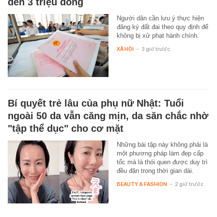
đến 3 triệu đồng
Người dân cần lưu ý thực hiện
đăng ký đất đai theo quy định để
không bị xử phạt hành chính.
XÃ HỘI
-
3 giờ trước
Bí quyết trẻ lâu của phụ nữ Nhật: Tuổi
ngoài 50 da vẫn căng mịn, da săn chắc nhờ
"tập thể dục" cho cơ mặt
Những bài tập này không phải là
một phương pháp làm đẹp cấp
tốc mà là thói quen được duy trì
đều đặn trong thời gian dài.
BEAUTY & FASHION
-
2 giờ trước