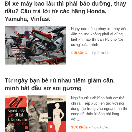
Đi xe máy bao lâu thì phải bảo dưỡng, thay
dầu? Câu trả lời từ các hãng Honda,
Yamaha, Vinfast
Ngày nào cũng chạy xe máy đều
đặn nhưng không phải ai cũng
biết khi nào thì cần F5 cho “xế
cưng” của mình.
ĐỜI SỐNG
-
1 giờ trước
Từ ngày bạn bè rủ nhau tiêm giảm cân,
mình bắt đầu sợ soi gương
Nghiên cứu về hình ảnh cơ thể
chỉ ra: Tiếp xúc liên tục với nội
dung tập trung vào ngoại hình thì
càng dễ thấy không hài lòng
với…
SỨC KHỎE
-
1 giờ trước