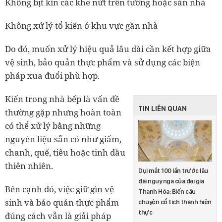
Không bịt kín các khe nứt trên tường hoặc sàn nhà
Không xử lý tổ kiến ở khu vực gần nhà
Do đó, muốn xử lý hiệu quả lâu dài cần kết hợp giữa
vệ sinh, bảo quản thực phẩm và sử dụng các biện
pháp xua đuổi phù hợp.
Kiến trong nhà bếp là vấn đề
TIN LIÊN QUAN
thường gặp nhưng hoàn toàn
có thể xử lý bằng những
nguyên liệu sẵn có như giấm,
chanh, quế, tiêu hoặc tinh dầu
thiên nhiên.
Dụi mắt 100 lần trước lâu
đài nguy nga của đại gia
Bên cạnh đó, việc giữ gìn vệ
Thanh Hóa: Biến câu
sinh và bảo quản thực phẩm
chuyện cổ tích thành hiện
thực
đúng cách vẫn là giải pháp