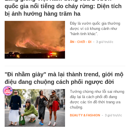
quốc gia nổi tiếng do cháy rừng: Diện tích
bị ảnh hưởng hàng trăm ha
Đây là vườn quốc gia thường
được ví có khung cảnh như
“hành tinh khác”.
ĂN - CHƠI - ĐI
-
3 giờ trước
"Đi nhầm giày" mà lại thành trend, giới mộ
điệu đang chuộng cách phối ngược đời
Tưởng chừng như lỗi sai nhưng
đây lại là cách phối đồ đang
được các tín đồ thời trang ưa
chuộng.
BEAUTY & FASHION
-
3 giờ trước