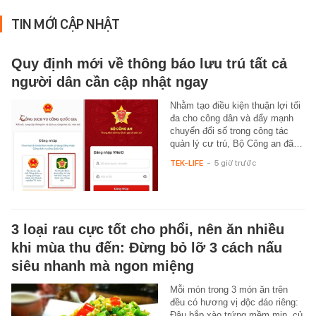
TIN MỚI CẬP NHẬT
Quy định mới về thông báo lưu trú tất cả
người dân cần cập nhật ngay
Nhằm tạo điều kiện thuận lợi tối
đa cho công dân và đẩy mạnh
chuyển đổi số trong công tác
quản lý cư trú, Bộ Công an đã…
TEK-LIFE
-
5 giờ trước
3 loại rau cực tốt cho phổi, nên ăn nhiều
khi mùa thu đến: Đừng bỏ lỡ 3 cách nấu
siêu nhanh mà ngon miệng
Mỗi món trong 3 món ăn trên
đều có hương vị độc đáo riêng:
Đậu bắp xào trứng mềm mịn, củ