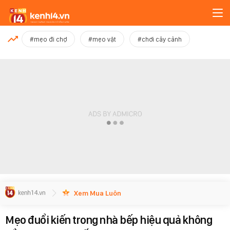
MỚI NHẤT
#mẹo đi chợ
#mẹo vặt
#chơi cây cảnh
Xem thêm
Xem Mua Luôn
Mẹo đuổi kiến trong nhà bếp hiệu quả không