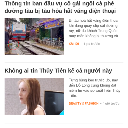
Thông tin ban đầu vụ cô gái ngồi cà phê
đường tàu bị tàu hỏa hất văng điện thoại
Bị tàu hoả hất văng điện thoại
khi đang quay clip sát đường
ray, nữ du khách Trung Quốc
may mắn không bị thương và…
XÃ HỘI
-
1 giờ trước
Không ai tin Thủy Tiên kể cả người này
Từng bùng kèo trước đó, nay
đến Đỗ Long cũng không đặt
niềm tin vào sự xuất hiện Thủy
Tiên.
BEAUTY & FASHION
-
1 giờ trước