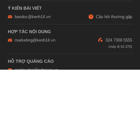
Ý KIẾN BÀI VIẾT
bandoc@kenh14.vn
Câu hỏi thường gặp
HỢP TÁC NỘI DUNG
marketing@kenh14.vn
024 7309 5555
HỖ TRỢ QUẢNG CÁO
giaitrixahoi@admicro.vn
02473007108
TRỤ SỞ HÀ NỘI
Tầng 21, Tòa nhà Center Building, Hapulico Complex, Số 01, phố
Nguyễn Huy Tưởng, phường Thanh Xuân, thành phố Hà Nội
TRỤ SỞ TP.HỒ CHÍ MINH
Tầng 4, Tòa nhà 123, số 127 Võ Văn Tần, Phường Xuân Hòa, TPHCM