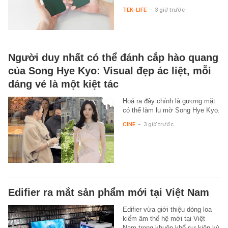
TEK-LIFE
-
3 giờ trước
Người duy nhất có thể đánh cắp hào quang
của Song Hye Kyo: Visual đẹp ác liệt, mỗi
dáng vẻ là một kiệt tác
Hoá ra đây chính là gương mặt
có thể làm lu mờ Song Hye Kyo.
CINE
-
3 giờ trước
Edifier ra mắt sản phẩm mới tại Việt Nam
Edifier vừa giới thiệu dòng loa
kiểm âm thế hệ mới tại Việt
Nam trong khuôn khổ sự kiện kỷ