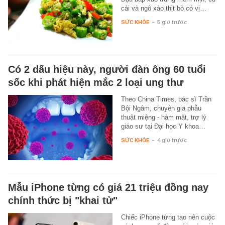
cải và ngô xào thịt bò có vị…
SỨC KHỎE
-
5 giờ trước
Có 2 dấu hiệu này, người đàn ông 60 tuổi
sốc khi phát hiện mắc 2 loại ung thư
Theo China Times, bác sĩ Trần
Bội Ngâm, chuyên gia phẫu
thuật miệng - hàm mặt, trợ lý
giáo sư tại Đại học Y khoa…
SỨC KHỎE
-
4 giờ trước
Mẫu iPhone từng có giá 21 triệu đồng nay
chính thức bị "khai tử"
Chiếc iPhone từng tạo nên cuộc