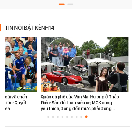
TIN NỔI BẬT KÊNH14
vụ cãi vã chấn
Quán cà phê của Văn Mai Hương ở Thảo
 trước: Quyết
Điền: Sân đỗ toàn siêu xe, MCK cũng
helsea
yêu thích, đông đến mức phải đóng…