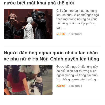
nước biết mặt khai phá thế giới
Chỉ cần intro bài hát này vang
lên, cả châu Á có thể ngân nga
theo một trong những ca khúc
nổi tiếng nhất mà Kpop từng
sản…
MUSIK
-
2 giờ trước
Người đàn ông ngoại quốc nhiều lần chặn
xe phụ nữ ở Hà Nội: Chính quyền lên tiếng
Được biết, người đàn ông này
có biểu hiện bất thường ở cả
ngoài đường và trong gia đình.
Vợ chồng người này thường…
XÃ HỘI
-
2 giờ trước