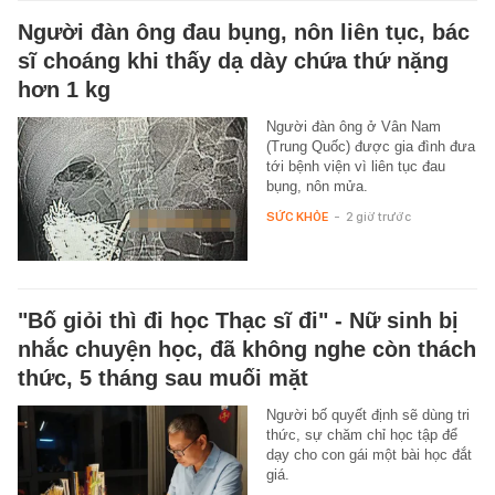
Người đàn ông đau bụng, nôn liên tục, bác
sĩ choáng khi thấy dạ dày chứa thứ nặng
hơn 1 kg
Người đàn ông ở Vân Nam
(Trung Quốc) được gia đình đưa
tới bệnh viện vì liên tục đau
bụng, nôn mửa.
SỨC KHỎE
-
2 giờ trước
"Bố giỏi thì đi học Thạc sĩ đi" - Nữ sinh bị
nhắc chuyện học, đã không nghe còn thách
thức, 5 tháng sau muối mặt
Người bố quyết định sẽ dùng tri
thức, sự chăm chỉ học tập để
dạy cho con gái một bài học đắt
giá.