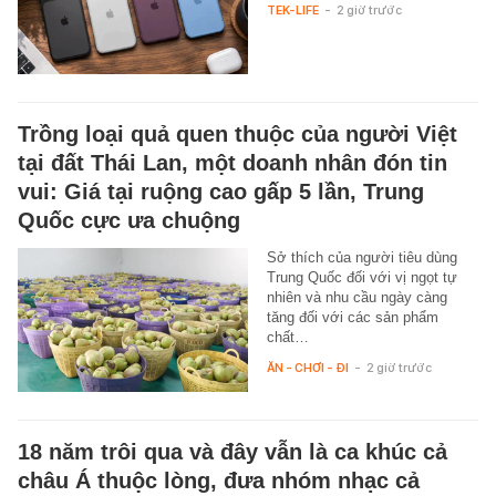
TEK-LIFE
-
2 giờ trước
Trồng loại quả quen thuộc của người Việt
tại đất Thái Lan, một doanh nhân đón tin
vui: Giá tại ruộng cao gấp 5 lần, Trung
Quốc cực ưa chuộng
Sở thích của người tiêu dùng
Trung Quốc đối với vị ngọt tự
nhiên và nhu cầu ngày càng
tăng đối với các sản phẩm
chất…
ĂN - CHƠI - ĐI
-
2 giờ trước
18 năm trôi qua và đây vẫn là ca khúc cả
châu Á thuộc lòng, đưa nhóm nhạc cả