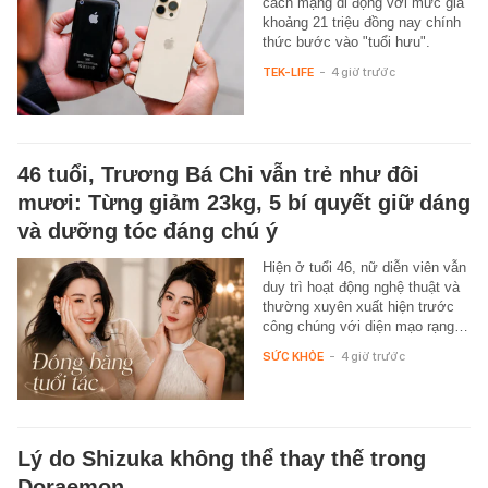
cách mạng di động với mức giá
khoảng 21 triệu đồng nay chính
thức bước vào "tuổi hưu".
TEK-LIFE
-
4 giờ trước
46 tuổi, Trương Bá Chi vẫn trẻ như đôi
mươi: Từng giảm 23kg, 5 bí quyết giữ dáng
và dưỡng tóc đáng chú ý
Hiện ở tuổi 46, nữ diễn viên vẫn
duy trì hoạt động nghệ thuật và
thường xuyên xuất hiện trước
công chúng với diện mạo rạng…
SỨC KHỎE
-
4 giờ trước
Lý do Shizuka không thể thay thế trong
Doraemon