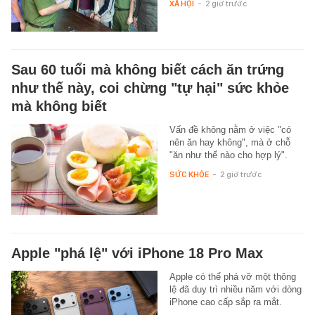
XÃ HỘI
-
2 giờ trước
Sau 60 tuổi mà không biết cách ăn trứng
như thế này, coi chừng "tự hại" sức khỏe
mà không biết
Vấn đề không nằm ở việc "có
nên ăn hay không", mà ở chỗ
"ăn như thế nào cho hợp lý".
SỨC KHỎE
-
2 giờ trước
Apple "phá lệ" với iPhone 18 Pro Max
Apple có thể phá vỡ một thông
lệ đã duy trì nhiều năm với dòng
iPhone cao cấp sắp ra mắt.