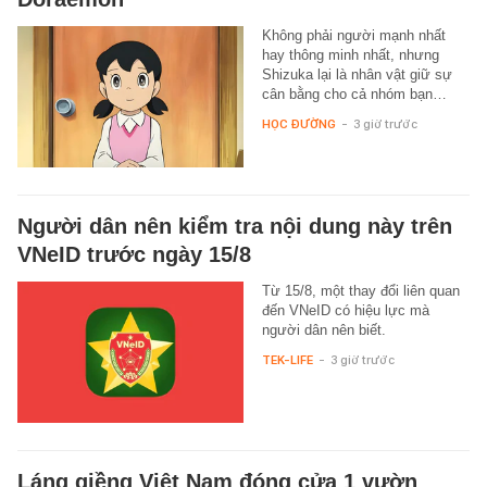
Không phải người mạnh nhất
hay thông minh nhất, nhưng
Shizuka lại là nhân vật giữ sự
cân bằng cho cả nhóm bạn…
HỌC ĐƯỜNG
-
3 giờ trước
Người dân nên kiểm tra nội dung này trên
VNeID trước ngày 15/8
Từ 15/8, một thay đổi liên quan
đến VNeID có hiệu lực mà
người dân nên biết.
TEK-LIFE
-
3 giờ trước
Láng giềng Việt Nam đóng cửa 1 vườn