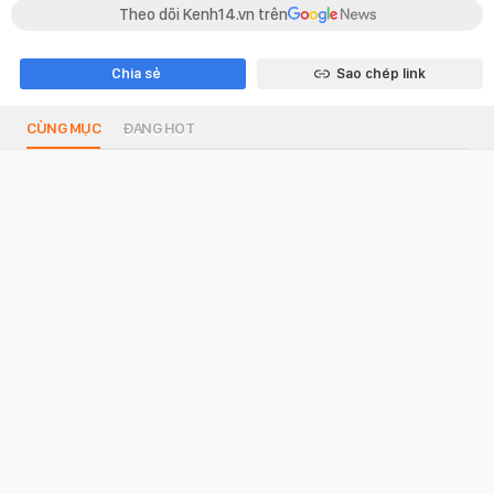
Theo dõi Kenh14.vn trên
Chia sẻ
Sao chép link
CÙNG MỤC
ĐANG HOT