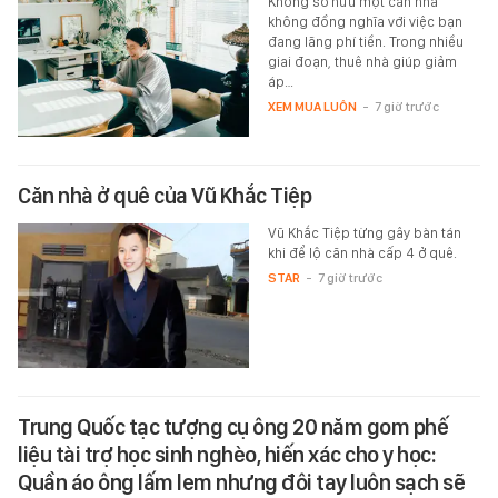
Không sở hữu một căn nhà
không đồng nghĩa với việc bạn
đang lãng phí tiền. Trong nhiều
giai đoạn, thuê nhà giúp giảm
áp…
XEM MUA LUÔN
-
7 giờ trước
Căn nhà ở quê của Vũ Khắc Tiệp
Vũ Khắc Tiệp từng gây bàn tán
khi để lộ căn nhà cấp 4 ở quê.
STAR
-
7 giờ trước
Trung Quốc tạc tượng cụ ông 20 năm gom phế
liệu tài trợ học sinh nghèo, hiến xác cho y học:
Quần áo ông lấm lem nhưng đôi tay luôn sạch sẽ