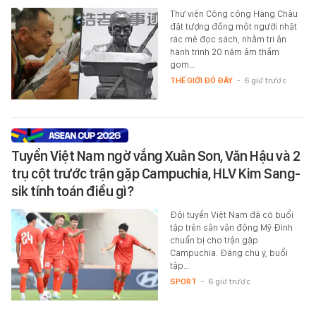
Thư viện Công cộng Hàng Châu
đặt tượng đồng một người nhặt
rác mê đọc sách, nhằm tri ân
hành trình 20 năm âm thầm
gom…
THẾ GIỚI ĐÓ ĐÂY
-
6 giờ trước
Tuyển Việt Nam ngờ vắng Xuân Son, Văn Hậu và 2
trụ cột trước trận gặp Campuchia, HLV Kim Sang-
sik tính toán điều gì?
Đội tuyển Việt Nam đã có buổi
tập trên sân vận động Mỹ Đình
chuẩn bị cho trận gặp
Campuchia. Đáng chú ý, buổi
tập…
SPORT
-
6 giờ trước