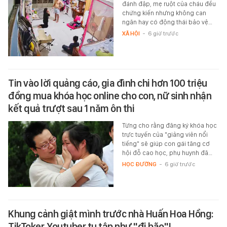
đánh đập, mẹ ruột của cháu đều
chứng kiến nhưng không can
ngăn hay có động thái bảo vệ…
XÃ HỘI
-
6 giờ trước
Tin vào lời quảng cáo, gia đình chi hơn 100 triệu
đồng mua khóa học online cho con, nữ sinh nhận
kết quả trượt sau 1 năm ôn thi
Từng cho rằng đăng ký khóa học
trực tuyến của "giảng viên nổi
tiếng" sẽ giúp con gái tăng cơ
hội đỗ cao học, phụ huynh đã…
HỌC ĐƯỜNG
-
6 giờ trước
Khung cảnh giật mình trước nhà Huấn Hoa Hồng:
TikToker, Youtuber tụ tập như "đi bão"!