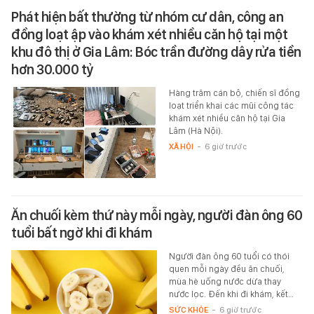
Phát hiện bất thường từ nhóm cư dân, công an
đồng loạt ập vào khám xét nhiều căn hộ tại một
khu đô thị ở Gia Lâm: Bóc trần đường dây rửa tiền
hơn 30.000 tỷ
Hàng trăm cán bộ, chiến sĩ đồng
loạt triển khai các mũi công tác
khám xét nhiều căn hộ tại Gia
Lâm (Hà Nội).
XÃ HỘI
-
6 giờ trước
Ăn chuối kèm thứ này mỗi ngày, người đàn ông 60
tuổi bất ngờ khi đi khám
Người đàn ông 60 tuổi có thói
quen mỗi ngày đều ăn chuối,
mùa hè uống nước dừa thay
nước lọc. Đến khi đi khám, kết…
SỨC KHỎE
-
6 giờ trước