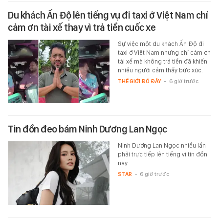
Du khách Ấn Độ lên tiếng vụ đi taxi ở Việt Nam chỉ
cảm ơn tài xế thay vì trả tiền cuốc xe
Sự việc một du khách Ấn Độ đi
taxi ở Việt Nam nhưng chỉ cảm ơn
tài xế mà không trả tiền đã khiến
nhiều người cảm thấy bức xúc.
THẾ GIỚI ĐÓ ĐÂY
-
6 giờ trước
Tin đồn đeo bám Ninh Dương Lan Ngọc
Ninh Dương Lan Ngọc nhiều lần
phải trực tiếp lên tiếng vì tin đồn
này.
STAR
-
6 giờ trước