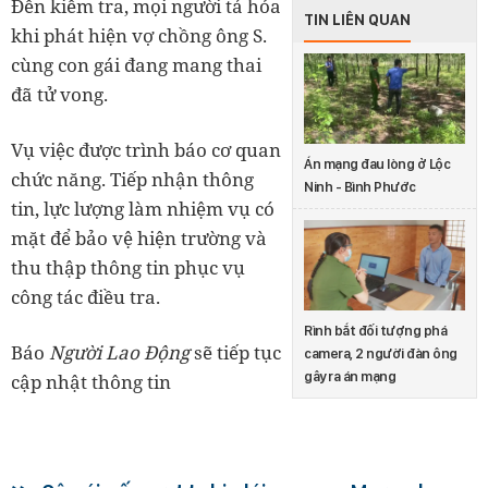
Đến kiểm tra, mọi người tá hỏa
TIN LIÊN QUAN
khi phát hiện vợ chồng ông S.
cùng con gái đang mang thai
đã tử vong.
Vụ việc được trình báo cơ quan
Án mạng đau lòng ở Lộc
chức năng. Tiếp nhận thông
Ninh - Bình Phước
tin, lực lượng làm nhiệm vụ có
mặt để bảo vệ hiện trường và
thu thập thông tin phục vụ
công tác điều tra.
Rình bắt đối tượng phá
Báo
Người Lao Động
sẽ tiếp tục
camera, 2 người đàn ông
gây ra án mạng
cập nhật thông tin