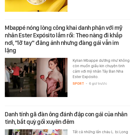
Mbappé nóng lòng công khai danh phận với mỹ
nhân Ester Expósito lắm rồi: Theo nàng đi khắp
nơi, "lỡ tay" đăng ảnh nhưng đàng gái vẫn im
lặng
Kylian Mbappé dường như không
còn muốn giấu kín chuyện tình
cảm với mỹ nhân Tây Ban Nha
Ester Expósito.
SPORT
-
6 giờ trước
Danh tính gã đàn ông đánh đập con gái của nhân
tình, bắt quỳ gối xuyên đêm
Tất cả những lần cháu L. bị Long