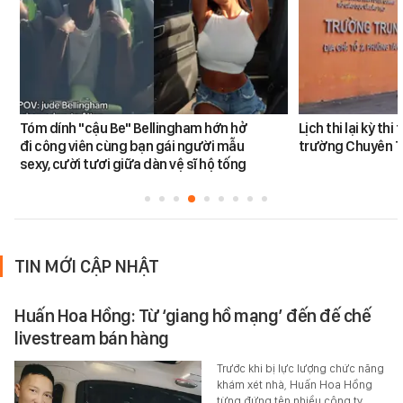
Tóm dính "cậu Be" Bellingham hớn hở
Lịch thi lại kỳ th
đi công viên cùng bạn gái người mẫu
trường Chuyên 
sexy, cười tươi giữa dàn vệ sĩ hộ tống
TIN MỚI CẬP NHẬT
Huấn Hoa Hồng: Từ ‘giang hồ mạng’ đến đế chế
livestream bán hàng
Trước khi bị lực lượng chức năng
khám xét nhà, Huấn Hoa Hồng
từng đứng tên nhiều công ty,