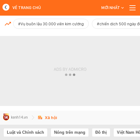
VỀ TRANG CHỦ
MỚI NHẤT
MỚI NHẤT
#Vụ buôn lậu 30.000 viên kim cương
#chiến dịch 500 ngày 
Xem thêm
Xã hội
Luật và Chính sách
Nóng trên mạng
Đô thị
Việt Nam H