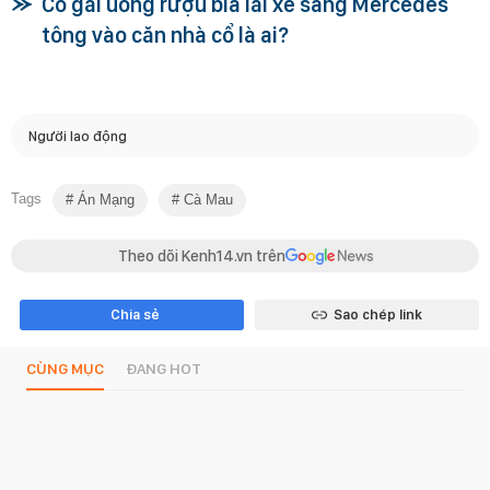
Cô gái uống rượu bia lái xe sang Mercedes
tông vào căn nhà cổ là ai?
Người lao động
Tags
Án Mạng
Cà Mau
Theo dõi Kenh14.vn trên
Chia sẻ
Sao chép link
CÙNG MỤC
ĐANG HOT