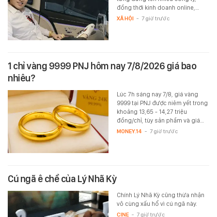
đồng thời kinh doanh online,…
XÃ HỘI
-
7 giờ trước
1 chỉ vàng 9999 PNJ hôm nay 7/8/2026 giá bao
nhiêu?
Lúc 7h sáng nay 7/8, giá vàng
9999 tại PNJ được niêm yết trong
khoảng 13,65 - 14,27 triệu
đồng/chỉ, tùy sản phầm và giá…
MONEY.14
-
7 giờ trước
Cú ngã ê chề của Lý Nhã Kỳ
Chính Lý Nhã Kỳ cũng thừa nhận
vô cùng xấu hổ vì cú ngã này.
CINE
-
7 giờ trước