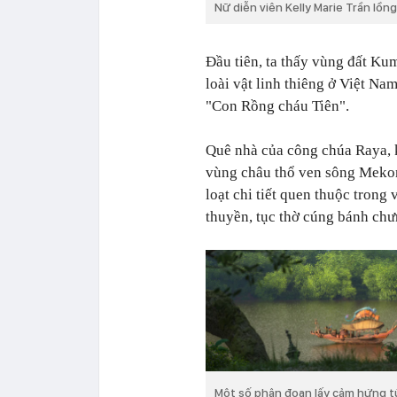
Nữ diễn viên Kelly Marie Trần lồn
Đầu tiên, ta thấy vùng đất Ku
loài vật linh thiêng ở Việt Na
"Con Rồng cháu Tiên".
Quê nhà của công chúa Raya, 
vùng châu thổ ven sông Mekon
loạt chi tiết quen thuộc trong
thuyền, tục thờ cúng bánh chư
Một số phân đoạn lấy cảm hứng t