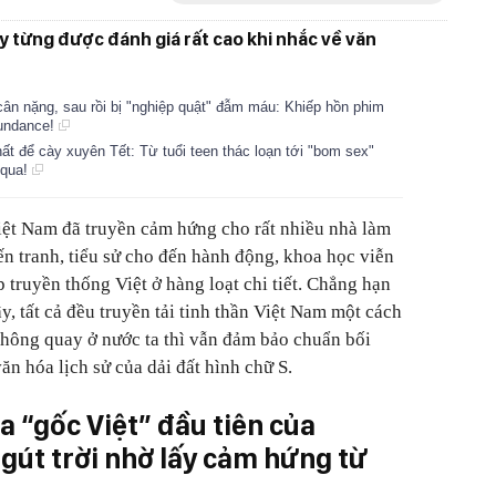
 từng được đánh giá rất cao khi nhắc về văn
ân nặng, sau rồi bị "nghiệp quật" đẫm máu: Khiếp hồn phim
Sundance!
ất để cày xuyên Tết: Từ tuổi teen thác loạn tới "bom sex"
-qua!
ệt Nam đã truyền cảm hứng cho rất nhiều nhà làm
 tranh, tiểu sử cho đến hành động, khoa học viễn
p truyền thống Việt ở hàng loạt chi tiết. Chẳng hạn
y, tất cả đều truyền tải tinh thần Việt Nam một cách
hông quay ở nước ta thì vẫn đảm bảo chuẩn bối
ăn hóa lịch sử của dải đất hình chữ S.
úa “gốc Việt” đầu tiên của
gút trời nhờ lấy cảm hứng từ