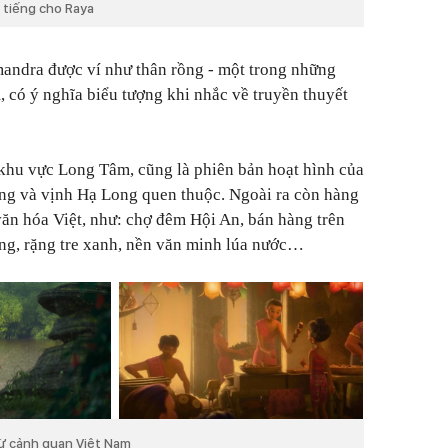
g tiếng cho Raya
mandra được ví như thân rồng - một trong những
m, có ý nghĩa biểu tượng khi nhắc về truyền thuyết
khu vực Long Tâm, cũng là phiên bản hoạt hình của
g và vịnh Hạ Long quen thuộc. Ngoài ra còn hàng
 văn hóa Việt, như: chợ đêm Hội An, bán hàng trên
ng, rặng tre xanh, nền văn minh lúa nước…
ừ cảnh quan Việt Nam