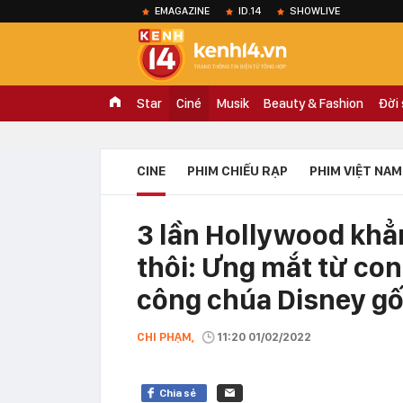
EMAGAZINE
ID.14
SHOWLIVE
Star
Ciné
Musik
Beauty & Fashion
Đời
CINE
PHIM CHIẾU RẠP
PHIM VIỆT NAM
3 lần Hollywood khẳ
thôi: Ưng mắt từ co
công chúa Disney gố
CHI PHẠM,
11:20 01/02/2022
Chia sẻ