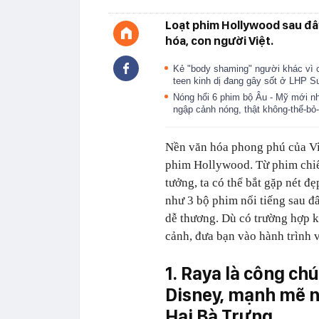
Loạt phim Hollywood sau đây
hóa, con người Việt.
Kẻ "body shaming" người khác vì c
teen kinh dị đang gây sốt ở LHP 
Nóng hổi 6 phim bộ Âu - Mỹ mới nh
ngập cảnh nóng, thật không-thể-bỏ
Nền văn hóa phong phú của Vi
phim Hollywood. Từ phim chiến
tưởng, ta có thể bắt gặp nét đẹ
như 3 bộ phim nổi tiếng sau đâ
dễ thương. Dù có trường hợp k
cảnh, đưa bạn vào hành trình v
1. Raya là công ch
Disney, mạnh mẽ n
Hai Bà Trưng