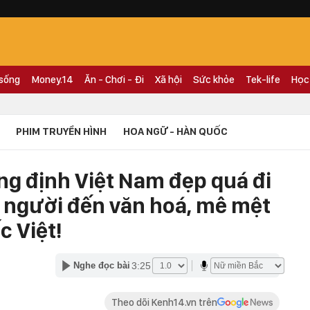
 sống
Money.14
Ăn - Chơi - Đi
Xã hội
Sức khỏe
Tek-life
Học
PHIM TRUYỀN HÌNH
HOA NGỮ - HÀN QUỐC
ng định Việt Nam đẹp quá đi
n người đến văn hoá, mê mệt
c Việt!
3:25
Nghe đọc bài
Theo dõi Kenh14.vn trên