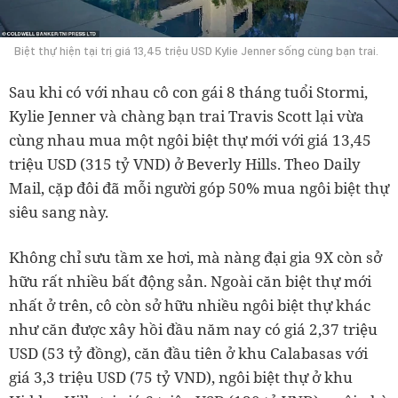
Biệt thự hiện tại trị giá 13,45 triệu USD Kylie Jenner sống cùng bạn trai.
Sau khi có với nhau cô con gái 8 tháng tuổi Stormi,
Kylie Jenner và chàng bạn trai Travis Scott lại vừa
cùng nhau mua một ngôi biệt thự mới với giá 13,45
triệu USD (315 tỷ VND) ở Beverly Hills. Theo Daily
Mail, cặp đôi đã mỗi người góp 50% mua ngôi biệt thự
siêu sang này.
Không chỉ sưu tầm xe hơi, mà nàng đại gia 9X còn sở
hữu rất nhiều bất động sản. Ngoài căn biệt thự mới
nhất ở trên, cô còn sở hữu nhiều ngôi biệt thự khác
như căn được xây hồi đầu năm nay có giá 2,37 triệu
USD (53 tỷ đồng), căn đầu tiên ở khu Calabasas với
giá 3,3 triệu USD (75 tỷ VND), ngôi biệt thự ở khu