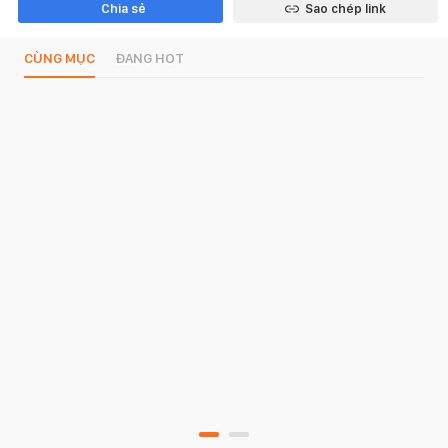
Chia sẻ
Sao chép link
CÙNG MỤC
ĐANG HOT