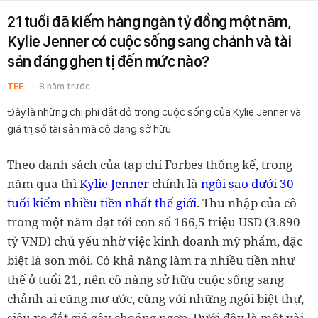
21 tuổi đã kiếm hàng ngàn tỷ đồng một năm,
Kylie Jenner có cuộc sống sang chảnh và tài
sản đáng ghen tị đến mức nào?
TEE
8 năm trước
Đây là những chi phí đắt đỏ trong cuộc sống của Kylie Jenner và
giá trị số tài sản mà cô đang sở hữu.
Theo danh sách của tạp chí Forbes thống kế, trong
năm qua thì
Kylie Jenner
chính là
ngôi sao dưới 30
tuổi kiếm nhiều tiền nhất thế giới
. Thu nhập của cô
trong một năm đạt tới con số 166,5 triệu USD (3.890
tỷ VND) chủ yếu nhờ việc kinh doanh mỹ phẩm, đặc
biệt là son môi. Có khả năng làm ra nhiều tiền như
thế ở tuổi 21, nên cô nàng sở hữu cuộc sống sang
chảnh ai cũng mơ ước, cùng với những ngôi biệt thự,
siêu xe đắt giá gây choáng ngợp. Dưới đây là một vài