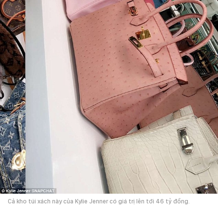
Cả kho túi xách này của Kylie Jenner có giá trị lên tới 46 tỷ đồng.