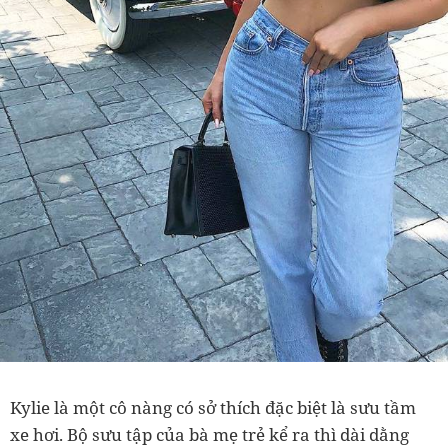
Kylie là một cô nàng có sở thích đặc biệt là sưu tầm
xe hơi. Bộ sưu tập của bà mẹ trẻ kể ra thì dài dằng