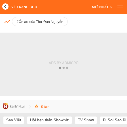
VỀ TRANG CHỦ
MỚI NHẤT
MỚI NHẤT
#Ồn ào của Thư Đan Nguyễn
Xem thêm
Star
Sao Việt
Hội bạn thân Showbiz
TV Show
Đi Soi Sao Đi