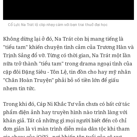
0:00
Cổ Lực Na Trát lộ clip nhạy cảm với bạn trai thuở đại học
Không dừng lại ở đó, Na Trát còn bị mang tiếng là
"tiểu tam" khiến chuyện tình cảm của Trương Hàn và
Trịnh Sảng đổ vỡ. Từng có thời gian, Na Trát một lần
nữa trở thành "tiểu tam" trong drama ngoại tình của
cặp đôi Đặng Siêu - Tôn Lệ, tin đồn cho hay mỹ nhân
"Chân Hoàn Truyện" phải bỏ số tiền lớn để giấu
nhẹm tin tức.
Trong khi đó, Cáp Ni Khắc Tư vẫn chưa có bất cứ tác
phẩm điện ảnh hay truyền hình nào trình làng với
khán giả. Tất cả những gì mọi người biết đến cô chỉ
đơn giản là vì màn trình diễn múa dân tộc khi tham
gia show của iQiYi - nơi khiến tên tuổi của cô vụt