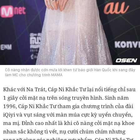
Cô nàng nhận được cơn mưa lời khen từ báo giới Hàn Quốc khi sang đây
làm MC cho chương trình MAMA
Khác với Na Trát, Cáp Ni Khắc Tư lại nổi tiếng chỉ sau
1 giây cởi mặt nạ trên sóng truyền hình. Sinh năm
1996, Cáp Ni Khắc Tư tham gia chương trình của đài
iQiyi và vụt sáng với màn múa cực kỳ uyển chuyển,
ma mị. Đỉnh cao nhất là khi cô nàng cởi mặt nạ khoe
nhan sắc không tì vết, nụ cười chúm chím nhưng
rạng rỡ cùng góc nghiêng cực phẩm, Cáp Ni Khắc Tư