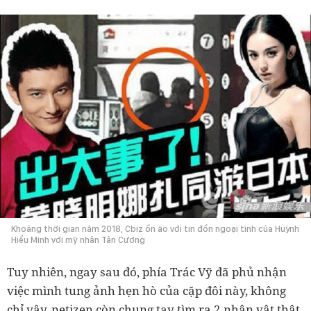
Khoảng thời gian năm 2018, Cbiz ồn ào với tin đồn ngoại tình của Huỳnh
Hiểu Minh với mỹ nhân Tân Cương
Tuy nhiên, ngay sau đó, phía Trác Vỹ đã phủ nhận
việc mình tung ảnh hẹn hò của cặp đôi này, không
chỉ vậy, netizen còn chung tay tìm ra 2 nhân vật thật