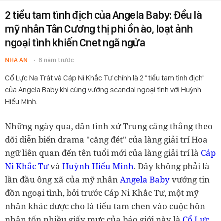
2 tiểu tam tình địch của Angela Baby: Đều là
mỹ nhân Tân Cương thị phi ồn ào, loạt ảnh
ngoại tình khiến Cnet ngã ngửa
NHÃ AN
6 năm trước
Cổ Lực Na Trát và Cáp Ni Khắc Tư chính là 2 "tiểu tam tình địch"
của Angela Baby khi cùng vướng scandal ngoại tình với Huỳnh
Hiểu Minh.
Những ngày qua, dân tình xứ Trung căng thẳng theo
dõi diễn biến drama "căng đét" của làng giải trí Hoa
ngữ liên quan đến tên tuổi mới của làng giải trí là
Cáp
Ni Khắc Tư
và
Huỳnh Hiểu Minh
. Đây không phải là
lần đầu ông xã của mỹ nhân
Angela Baby
vướng tin
đồn ngoại tình, bởi trước Cáp Ni Khắc Tư, một mỹ
nhân khác được cho là tiểu tam chen vào cuộc hôn
nhân tốn nhiều giấy mực của báo giới này là
Cổ Lực