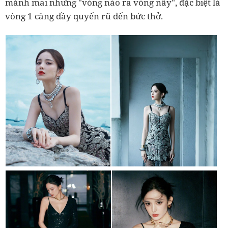
mảnh mai nhưng "vòng nào ra vòng nấy", đặc biệt là
vòng 1 căng đầy quyến rũ đến bức thở.