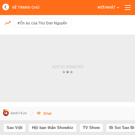
VỀ TRANG CHỦ
MỚI NHẤT
MỚI NHẤT
#Ồn ào của Thư Đan Nguyễn
Xem thêm
Star
Sao Việt
Hội bạn thân Showbiz
TV Show
Đi Soi Sao Đi