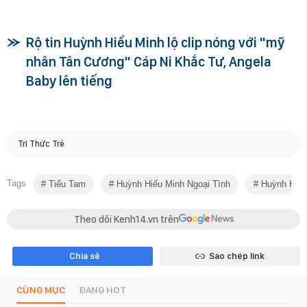
Rộ tin Huỳnh Hiểu Minh lộ clip nóng với "mỹ
nhân Tân Cương" Cáp Ni Khắc Tư, Angela
Baby lên tiếng
Trí Thức Trẻ
Tags
Tiểu Tam
Huỳnh Hiểu Minh Ngoại Tình
Huỳnh Hiểu
Theo dõi Kenh14.vn trên
Chia sẻ
Sao chép link
CÙNG MỤC
ĐANG HOT