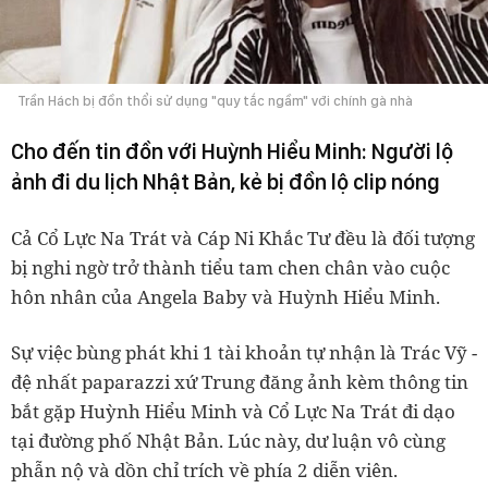
Trần Hách bị đồn thổi sử dụng "quy tắc ngầm" với chính gà nhà
Cho đến tin đồn với Huỳnh Hiểu Minh: Người lộ
ảnh đi du lịch Nhật Bản, kẻ bị đồn lộ clip nóng
Cả Cổ Lực Na Trát và Cáp Ni Khắc Tư đều là đối tượng
bị nghi ngờ trở thành tiểu tam chen chân vào cuộc
hôn nhân của Angela Baby và Huỳnh Hiểu Minh.
Sự việc bùng phát khi 1 tài khoản tự nhận là Trác Vỹ -
đệ nhất paparazzi xứ Trung đăng ảnh kèm thông tin
bắt gặp Huỳnh Hiểu Minh và Cổ Lực Na Trát đi dạo
tại đường phố Nhật Bản. Lúc này, dư luận vô cùng
phẫn nộ và dồn chỉ trích về phía 2 diễn viên.