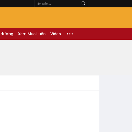
 đường
Xem Mua Luôn
Video