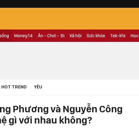
 sống
Money.14
Ăn - Chơi - Đi
Xã hội
Sức khỏe
Tek-life
Học
HOT TREND
YÊU
ông Phương và Nguyễn Công
hệ gì với nhau không?