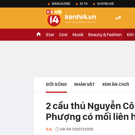
EMAGAZINE
ID.14
SHOWLIVE
Star
Ciné
Musik
Beauty & Fashion
Đời
ĐỜI SỐNG
NHÂN VẬT
XEM ĂN CHƠI
2 cầu thủ Nguyễn C
Phượng có mối liên 
S.A,
09:48 30/07/2025