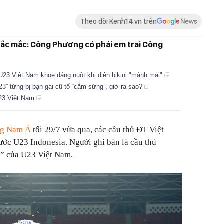
Theo dõi Kenh14.vn trên
hắc mắc: Công Phương có phải em trai Công
 U23 Việt Nam khoe dáng nuột khi diện bikini "mảnh mai"
3” từng bị bạn gái cũ tố “cắm sừng”, giờ ra sao?
U23 Việt Nam
ông Nam Á
tối 29/7 vừa qua, các cầu thủ ĐT Việt
rước U23 Indonesia. Người ghi bàn là cầu thủ
” của U23 Việt Nam.