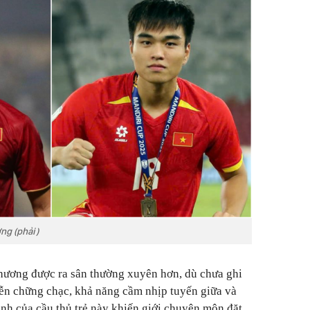
ng (phải)
hương được ra sân thường xuyên hơn, dù chưa ghi
ễn chững chạc, khả năng cầm nhịp tuyến giữa và
h của cầu thủ trẻ này khiến giới chuyên môn đặt