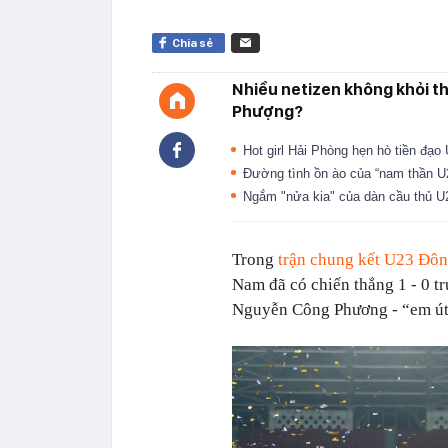
Chia sẻ
Nhiều netizen không khỏi t
Phượng?
Hot girl Hải Phòng hẹn hò tiền đạo
Đường tình ồn ào của “nam thần U2
Ngắm "nửa kia" của dàn cầu thủ 
Trong
trận chung kết U23 Đ
Nam đã có chiến thắng 1 - 0 t
Nguyễn Công Phương - “em út