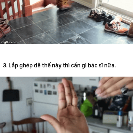
3. Lắp ghép dễ thế này thì cần gì bác sĩ nữa.