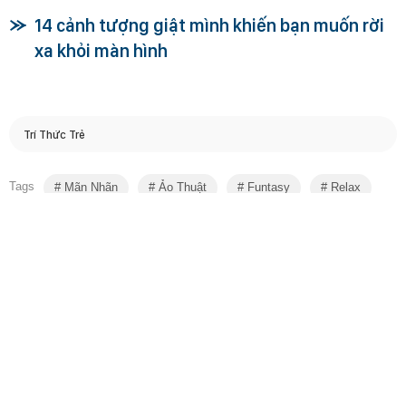
14 cảnh tượng giật mình khiến bạn muốn rời
xa khỏi màn hình
Trí Thức Trẻ
Tags
Mãn Nhãn
Ảo Thuật
Funtasy
Relax
Theo dõi Kenh14.vn trên
Chia sẻ
Sao chép link
CÙNG MỤC
ĐANG HOT