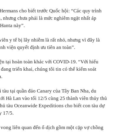
Hermans cho biết trước Quốc hội: “Các quy trình
, nhưng chưa phải là mức nghiêm ngặt nhất áp
 Hanta này”.
ên y tế bị lây nhiễm là rất nhỏ, nhưng vì đây là
nh viện quyết định ưu tiên an toàn”.
ện tại hoàn toàn khác với COVID-19. “Với hiểu
đang triển khai, chúng tôi tin có thể kiểm soát
h.
i tàu tại quần đảo Canary của Tây Ban Nha, du
ới Hà Lan vào tối 12/5 cùng 25 thành viên thủy thủ
 Chủ tàu Oceanwide Expeditions cho biết con tàu dự
y 17/5.
ử vong liên quan đến ổ dịch gồm một cặp vợ chồng