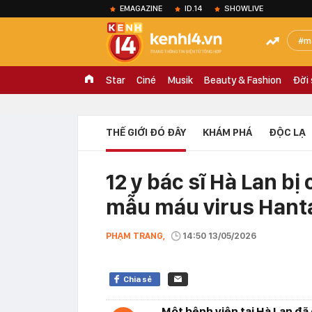
EMAGAZINE
ID.14
SHOWLIVE
m
Star
Ciné
Musik
Beauty & Fashion
Đời
THẾ GIỚI ĐÓ ĐÂY
KHÁM PHÁ
ĐỘC LẠ
12 y bác sĩ Hà Lan bị 
mẫu máu virus Hant
PHẠM TRANG,
14:50 13/05/2026
Chia sẻ
Một bệnh viện tại Hà Lan đã 