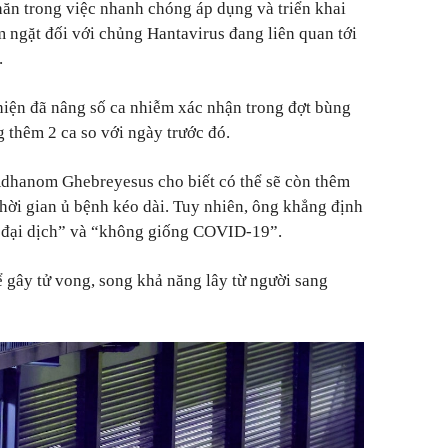
ăn trong việc nhanh chóng áp dụng và triển khai
m ngặt đối với chủng Hantavirus đang liên quan tới
.
hiện đã nâng số ca nhiễm xác nhận trong đợt bùng
g thêm 2 ca so với ngày trước đó.
hanom Ghebreyesus cho biết có thể sẽ còn thêm
thời gian ủ bệnh kéo dài. Tuy nhiên, ông khẳng định
i đại dịch” và “không giống COVID-19”.
hể gây tử vong, song khả năng lây từ người sang