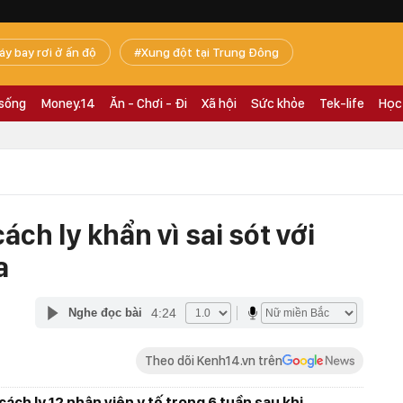
áy bay rơi ở ấn độ
Xung đột tại Trung Đông
 sống
Money.14
Ăn - Chơi - Đi
Xã hội
Sức khỏe
Tek-life
Học
cách ly khẩn vì sai sót với
a
4:24
Nghe đọc bài
Theo dõi Kenh14.vn trên
cách ly 12 nhân viên y tế trong 6 tuần sau khi