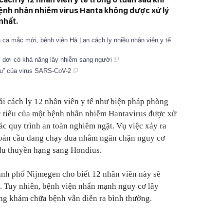
ệnh nhân nhiễm virus Hanta không được xử lý
nhất.
 ca mắc mới, bệnh viện Hà Lan cách ly nhiều nhân viên y tế
ở dơi có khả năng lây nhiễm sang người
sầu” của virus SARS-CoV-2
i cách ly 12 nhân viên y tế như biện pháp phòng
 tiểu của một bệnh nhân nhiễm Hantavirus được xử
ác quy trình an toàn nghiêm ngặt. Vụ việc xảy ra
 toàn cầu đang chạy đua nhằm ngăn chặn nguy cơ
 du thuyền hạng sang Hondius.
nh phố Nijmegen cho biết 12 nhân viên này sẽ
n. Tuy nhiên, bệnh viện nhấn mạnh nguy cơ lây
ộng khám chữa bệnh vẫn diễn ra bình thường.