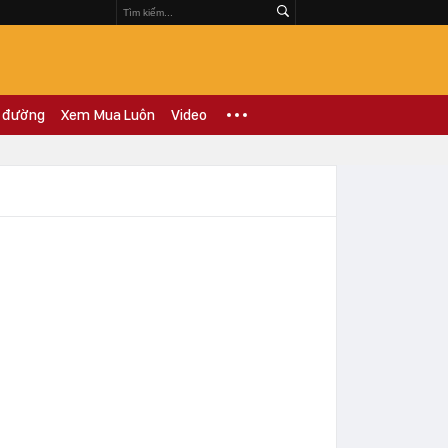
 đường
Xem Mua Luôn
Video