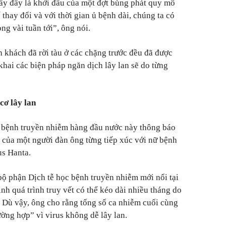
ấy đây là khởi đầu của một đợt bùng phát quy mô
 thay đổi và với thời gian ủ bệnh dài, chúng ta có
ng vài tuần tới”, ông nói.
 khách đã rời tàu ở các chặng trước đều đã được
 khai các biện pháp ngăn dịch lây lan sẽ do từng
cơ lây lan
ề bệnh truyền nhiễm hàng đầu nước này thông báo
 của một người đàn ông từng tiếp xúc với nữ bệnh
us Hanta.
ộ phận Dịch tễ học bệnh truyền nhiễm mới nổi tại
nh quá trình truy vết có thể kéo dài nhiều tháng do
n. Dù vậy, ông cho rằng tổng số ca nhiễm cuối cùng
ường hợp” vì virus không dễ lây lan.