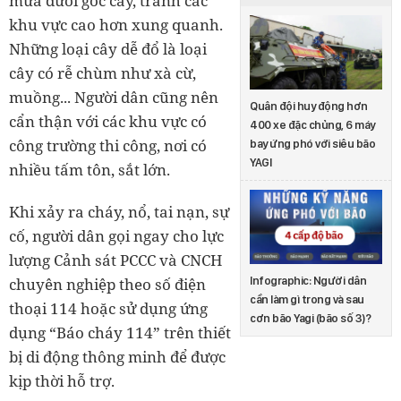
mưa dưới gốc cây, tránh các
khu vực cao hơn xung quanh.
Những loại cây dễ đổ là loại
cây có rễ chùm như xà cừ,
muồng... Người dân cũng nên
Quân đội huy động hơn
cẩn thận với các khu vực có
400 xe đặc chủng, 6 máy
công trường thi công, nơi có
bay ứng phó với siêu bão
YAGI
nhiều tấm tôn, sắt lớn.
Khi xảy ra cháy, nổ, tai nạn, sự
cố, người dân gọi ngay cho lực
lượng Cảnh sát PCCC và CNCH
chuyên nghiệp theo số điện
Infographic: Người dân
cần làm gì trong và sau
thoại 114 hoặc sử dụng ứng
cơn bão Yagi (bão số 3)?
dụng “Báo cháy 114” trên thiết
bị di động thông minh để được
kịp thời hỗ trợ.