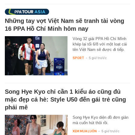
Những tay vợt Việt Nam sẽ tranh tài vòng
16 PPA Hồ Chí Minh hôm nay
Vòng 32 giải PPA Hồ Chí MInh
khép lại tối 6/8 với một loạt cái
tên Việt Nam sẽ được đi tiếp.
SPORT
-
5 giờ trước
Song Hye Kyo chỉ cần 1 kiểu áo cũng đủ
mặc đẹp cả hè: Style U50 đến gái trẻ cũng
phải mê
Song Hye Kyo diện đồ đơn giản
mà cuốn hút thôi rồi.
XEM MUA LUÔN
-
5 giờ trước