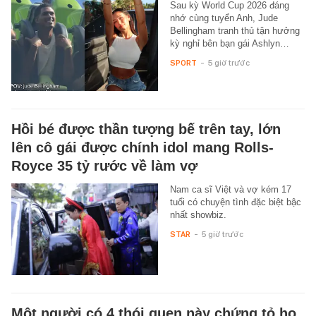
Sau kỳ World Cup 2026 đáng
nhớ cùng tuyển Anh, Jude
Bellingham tranh thủ tận hưởng
kỳ nghỉ bên bạn gái Ashlyn…
SPORT
-
5 giờ trước
Hồi bé được thần tượng bế trên tay, lớn
lên cô gái được chính idol mang Rolls-
Royce 35 tỷ rước về làm vợ
Nam ca sĩ Việt và vợ kém 17
tuổi có chuyện tình đặc biệt bậc
nhất showbiz.
STAR
-
5 giờ trước
Một người có 4 thói quen này chứng tỏ họ