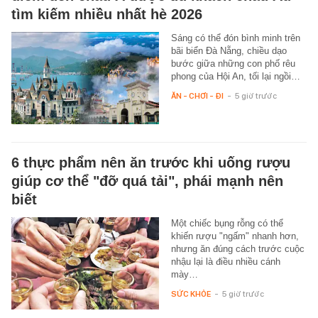
tìm kiếm nhiều nhất hè 2026
Sáng có thể đón bình minh trên
bãi biển Đà Nẵng, chiều dạo
bước giữa những con phố rêu
phong của Hội An, tối lại ngồi…
ĂN - CHƠI - ĐI
-
5 giờ trước
6 thực phẩm nên ăn trước khi uống rượu
giúp cơ thể "đỡ quá tải", phái mạnh nên
biết
Một chiếc bụng rỗng có thể
khiến rượu "ngấm" nhanh hơn,
nhưng ăn đúng cách trước cuộc
nhậu lại là điều nhiều cánh
mày…
SỨC KHỎE
-
5 giờ trước