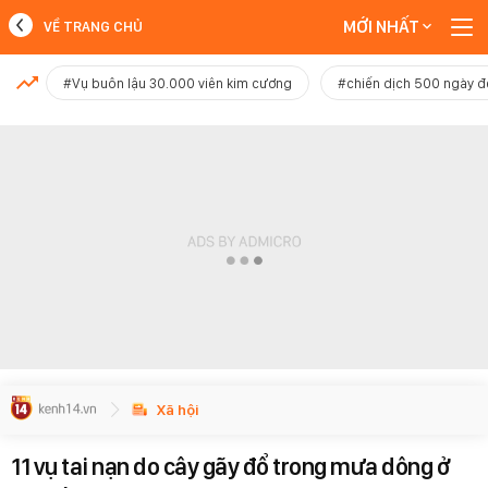
MỚI NHẤT
VỀ TRANG CHỦ
MỚI NHẤT
#Vụ buôn lậu 30.000 viên kim cương
#chiến dịch 500 ngày 
Xem thêm
Xã hội
11 vụ tai nạn do cây gãy đổ trong mưa dông ở