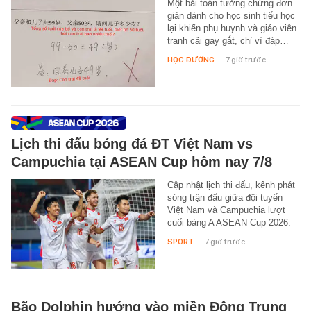
Một bài toán tưởng chừng đơn
giản dành cho học sinh tiểu học
lại khiến phụ huynh và giáo viên
tranh cãi gay gắt, chỉ vì đáp…
HỌC ĐƯỜNG
-
7 giờ trước
Lịch thi đấu bóng đá ĐT Việt Nam vs
Campuchia tại ASEAN Cup hôm nay 7/8
Cập nhật lịch thi đấu, kênh phát
sóng trận đấu giữa đội tuyển
Việt Nam và Campuchia lượt
cuối bảng A ASEAN Cup 2026.
SPORT
-
7 giờ trước
Bão Dolphin hướng vào miền Đông Trung