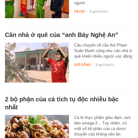
người…
XÃ HỘI
-
5 giờ trước
Căn nhà ở quê của “anh Bảy Nghệ An”
Câu chuyện về cầu thủ Phạm
Xuân Mạnh cũng như căn nhà ở
quê khiến nhiều người xúc động.
ĐỜI SỐNG
-
5 giờ trước
2 bộ phận của cá tích tụ độc nhiều bậc
nhất
Cá là thực phẩm giàu đạm, axit
béo omega-3... Tuy nhiên, có
một số bộ phận của cá được
khuyến cáo không nên ăn.