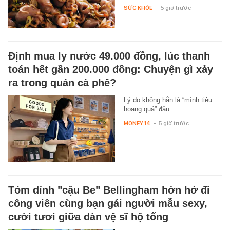
SỨC KHỎE
-
5 giờ trước
Định mua ly nước 49.000 đồng, lúc thanh
toán hết gần 200.000 đồng: Chuyện gì xảy
ra trong quán cà phê?
Lý do không hẳn là “mình tiêu
hoang quá” đâu.
MONEY.14
-
5 giờ trước
Tóm dính "cậu Be" Bellingham hớn hở đi
công viên cùng bạn gái người mẫu sexy,
cười tươi giữa dàn vệ sĩ hộ tống