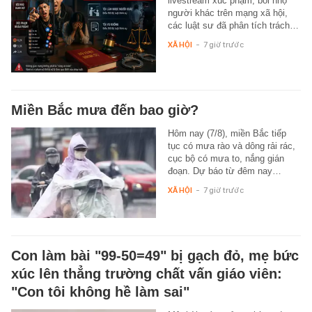
livestream xúc phạm, bôi nhọ
người khác trên mạng xã hội,
các luật sư đã phân tích trách…
XÃ HỘI
-
7 giờ trước
Miền Bắc mưa đến bao giờ?
Hôm nay (7/8), miền Bắc tiếp
tục có mưa rào và dông rải rác,
cục bộ có mưa to, nắng gián
đoạn. Dự báo từ đêm nay…
XÃ HỘI
-
7 giờ trước
Con làm bài "99-50=49" bị gạch đỏ, mẹ bức
xúc lên thẳng trường chất vấn giáo viên:
"Con tôi không hề làm sai"