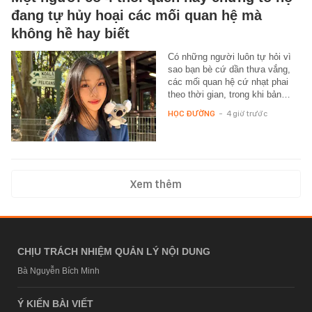
đang tự hủy hoại các mối quan hệ mà
không hề hay biết
Có những người luôn tự hỏi vì
sao bạn bè cứ dần thưa vắng,
các mối quan hệ cứ nhạt phai
theo thời gian, trong khi bản…
HỌC ĐƯỜNG
-
4 giờ trước
Xem thêm
CHỊU TRÁCH NHIỆM QUẢN LÝ NỘI DUNG
Bà Nguyễn Bích Minh
Ý KIẾN BÀI VIẾT