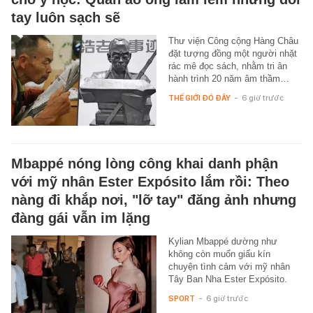
tay luôn sạch sẽ
Thư viện Công cộng Hàng Châu
đặt tượng đồng một người nhặt
rác mê đọc sách, nhằm tri ân
hành trình 20 năm âm thầm…
THẾ GIỚI ĐÓ ĐÂY
-
6 giờ trước
Mbappé nóng lòng công khai danh phận
với mỹ nhân Ester Expósito lắm rồi: Theo
nàng đi khắp nơi, "lỡ tay" đăng ảnh nhưng
đàng gái vẫn im lặng
Kylian Mbappé dường như
không còn muốn giấu kín
chuyện tình cảm với mỹ nhân
Tây Ban Nha Ester Expósito.
SPORT
-
6 giờ trước