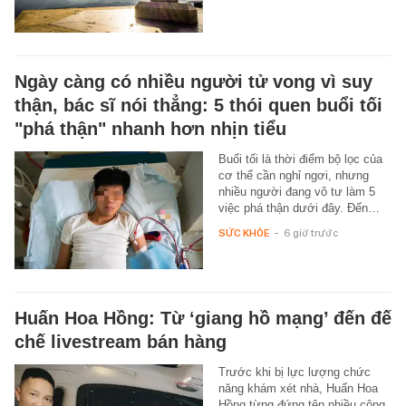
Ngày càng có nhiều người tử vong vì suy
thận, bác sĩ nói thẳng: 5 thói quen buổi tối
"phá thận" nhanh hơn nhịn tiểu
Buổi tối là thời điểm bộ lọc của
cơ thể cần nghỉ ngơi, nhưng
nhiều người đang vô tư làm 5
việc phá thận dưới đây. Đến…
SỨC KHỎE
-
6 giờ trước
Huấn Hoa Hồng: Từ ‘giang hồ mạng’ đến đế
chế livestream bán hàng
Trước khi bị lực lượng chức
năng khám xét nhà, Huấn Hoa
Hồng từng đứng tên nhiều công