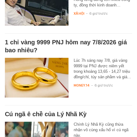
ty, đồng thời kinh doanh…
XÃ HỘI
-
6 giờ trước
1 chỉ vàng 9999 PNJ hôm nay 7/8/2026 giá
bao nhiêu?
Lúc 7h sáng nay 7/8, giá vàng
9999 tại PNJ được niêm yết
trong khoảng 13,65 - 14,27 triệu
đồng/chỉ, tùy sản phầm và giá…
MONEY.14
-
6 giờ trước
Cú ngã ê chề của Lý Nhã Kỳ
Chính Lý Nhã Kỳ cũng thừa
nhận vô cùng xấu hổ vì cú ngã
này.