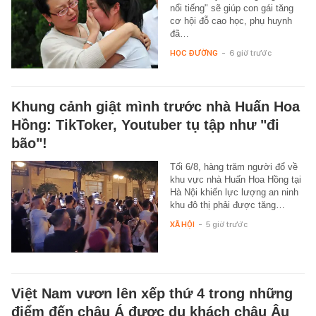
nổi tiếng" sẽ giúp con gái tăng
cơ hội đỗ cao học, phụ huynh
đã…
HỌC ĐƯỜNG
-
6 giờ trước
Khung cảnh giật mình trước nhà Huấn Hoa
Hồng: TikToker, Youtuber tụ tập như "đi
bão"!
Tối 6/8, hàng trăm người đổ về
khu vực nhà Huấn Hoa Hồng tại
Hà Nội khiến lực lượng an ninh
khu đô thị phải được tăng…
XÃ HỘI
-
5 giờ trước
Việt Nam vươn lên xếp thứ 4 trong những
điểm đến châu Á được du khách châu Âu