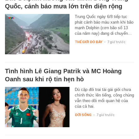
Quốc, cảnh báo mưa lớn trên diện rộng
Trung Quốc ngày 6/8 tiếp tục
phát cảnh báo màu xanh khi bão
mạnh Dolphin (cơn bão số 13
của năm nay) đang di chuyển…
THẾ GIỚI ĐÓ ĐÂY
-
7 giờ trước
Tình hình Lê Giang Patrik và MC Hoàng
Oanh sau khi rộ tin hẹn hò
Dù cặp đôi trai tài gái giỏi chưa
chính thức lên tiếng, công chúng
vẫn theo dõi mối quan hệ của
của cả hai.
ĐỜI SỐNG
-
7 giờ trước