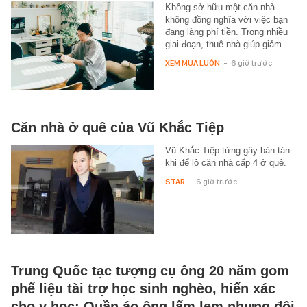
Không sở hữu một căn nhà
không đồng nghĩa với việc bạn
đang lãng phí tiền. Trong nhiều
giai đoạn, thuê nhà giúp giảm…
XEM MUA LUÔN
-
6 giờ trước
Căn nhà ở quê của Vũ Khắc Tiệp
Vũ Khắc Tiệp từng gây bàn tán
khi để lộ căn nhà cấp 4 ở quê.
STAR
-
6 giờ trước
Trung Quốc tạc tượng cụ ông 20 năm gom
phế liệu tài trợ học sinh nghèo, hiến xác
cho y học: Quần áo ông lấm lem nhưng đôi