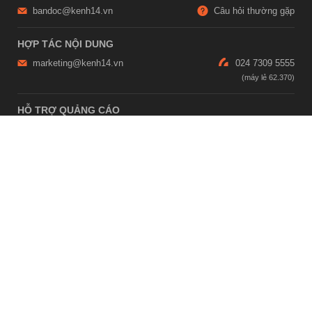
bandoc@kenh14.vn
Câu hỏi thường gặp
HỢP TÁC NỘI DUNG
marketing@kenh14.vn
024 7309 5555
HỖ TRỢ QUẢNG CÁO
giaitrixahoi@admicro.vn
02473007108
TRỤ SỞ HÀ NỘI
Tầng 21, Tòa nhà Center Building, Hapulico Complex, Số 01, phố
Nguyễn Huy Tưởng, phường Thanh Xuân, thành phố Hà Nội
TRỤ SỞ TP.HỒ CHÍ MINH
Tầng 4, Tòa nhà 123, số 127 Võ Văn Tần, Phường Xuân Hòa, TPHCM
Giấy phép thiết lập trang thông tin điện tử tổng hợp trên mạng số
2215/GP-TTĐT do Sở Thông tin và Truyền thông Hà Nội cấp ngày 10