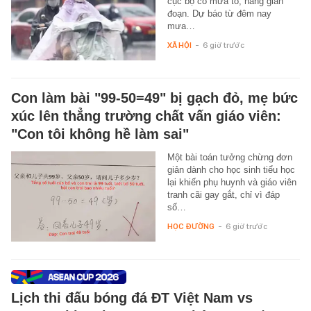
cục bộ có mưa to, nắng gián
đoạn. Dự báo từ đêm nay
mưa…
XÃ HỘI
-
6 giờ trước
Con làm bài "99-50=49" bị gạch đỏ, mẹ bức
xúc lên thẳng trường chất vấn giáo viên:
"Con tôi không hề làm sai"
Một bài toán tưởng chừng đơn
giản dành cho học sinh tiểu học
lại khiến phụ huynh và giáo viên
tranh cãi gay gắt, chỉ vì đáp
số…
HỌC ĐƯỜNG
-
6 giờ trước
Lịch thi đấu bóng đá ĐT Việt Nam vs