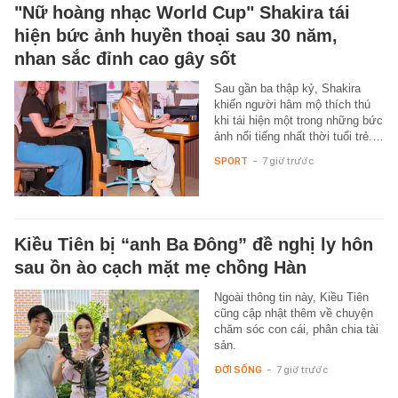
"Nữ hoàng nhạc World Cup" Shakira tái
hiện bức ảnh huyền thoại sau 30 năm,
nhan sắc đỉnh cao gây sốt
Sau gần ba thập kỷ, Shakira
khiến người hâm mộ thích thú
khi tái hiện một trong những bức
ảnh nổi tiếng nhất thời tuổi trẻ.…
SPORT
-
7 giờ trước
Kiều Tiên bị “anh Ba Đông” đề nghị ly hôn
sau ồn ào cạch mặt mẹ chồng Hàn
Ngoài thông tin này, Kiều Tiên
cũng cập nhật thêm về chuyện
chăm sóc con cái, phân chia tài
sản.
ĐỜI SỐNG
-
7 giờ trước