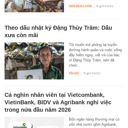
XEM MUA LUÔN
-
6 giờ trước
Theo dấu nhật ký Đặng Thùy Trâm: Dấu
xưa còn mãi
Tôi muốn mô phỏng lại tuyến
đường hành quân và cuộc sống
đầy hiểm nguy, vất vả của bác
sĩ Đặng Thùy Trâm, nên đã
chọn…
XÃ HỘI
-
6 giờ trước
Cả nghìn nhân viên tại Vietcombank,
VietinBank, BIDV và Agribank nghỉ việc
trong nửa đầu năm 2026
Bốn ngân hàng thương mại có
vốn nhà nước gồm Agribank,