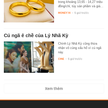
trong khoảng 13,65 - 14,27 triệu
đồng/chỉ, tùy sản phầm và giá…
MONEY.14
-
5 giờ trước
Cú ngã ê chề của Lý Nhã Kỳ
Chính Lý Nhã Kỳ cũng thừa
nhận vô cùng xấu hổ vì cú ngã
này.
CINE
-
5 giờ trước
Xem thêm