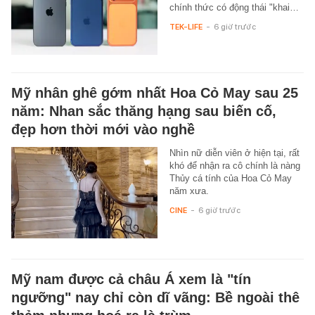
chính thức có động thái "khai…
TEK-LIFE
-
6 giờ trước
Mỹ nhân ghê gớm nhất Hoa Cỏ May sau 25
năm: Nhan sắc thăng hạng sau biến cố,
đẹp hơn thời mới vào nghề
Nhìn nữ diễn viên ở hiện tại, rất
khó để nhận ra cô chính là nàng
Thủy cá tính của Hoa Cỏ May
năm xưa.
CINE
-
6 giờ trước
Mỹ nam được cả châu Á xem là "tín
ngưỡng" nay chỉ còn dĩ vãng: Bề ngoài thê