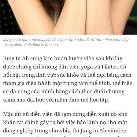
Jung In Ah đam mê nhảy dù, đã luyện tập 1 năm để tự thực hiện cảnh này
trong phim. Ảnh: Sports Chosun
Jung In Ah cũng làm huấn luyện viên sau khi lấy
được chứng chỉ hướng dẫn viên yoga và Pilates. Cô
nổi bật trong lĩnh vực sức khỏe và thể dục bằng cách
tham gia điều hành một trung tâm thể hình, thể hiện
sự đa năng của mình bằng cách theo đuổi chương
trình sau đại học với niềm đam mê học tập.
Mặc dù nữ diễn viên đã tạm dừng diễn xuất do khó
khăn tài chính gây ra bởi việc bảo lãnh nợ cho một
đồng nghiệp trong showbiz, thì Jung In Ah vẫntiên