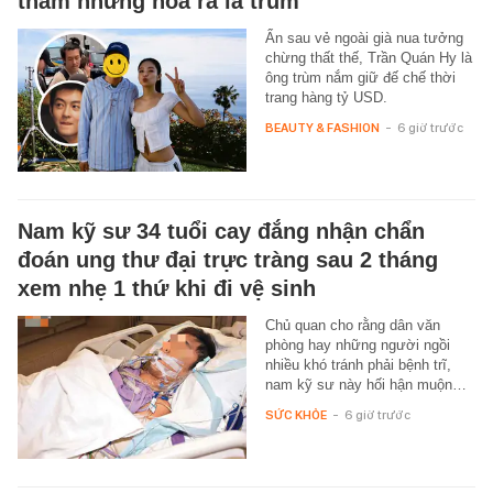
thảm nhưng hoá ra là trùm
Ẩn sau vẻ ngoài già nua tưởng
chừng thất thế, Trần Quán Hy là
ông trùm nắm giữ đế chế thời
trang hàng tỷ USD.
BEAUTY & FASHION
-
6 giờ trước
Nam kỹ sư 34 tuổi cay đắng nhận chẩn
đoán ung thư đại trực tràng sau 2 tháng
xem nhẹ 1 thứ khi đi vệ sinh
Chủ quan cho rằng dân văn
phòng hay những người ngồi
nhiều khó tránh phải bệnh trĩ,
nam kỹ sư này hối hận muộn…
SỨC KHỎE
-
6 giờ trước