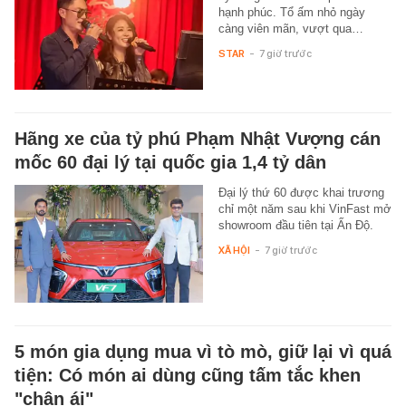
hạnh phúc. Tổ ấm nhỏ ngày
càng viên mãn, vượt qua…
STAR
-
7 giờ trước
Hãng xe của tỷ phú Phạm Nhật Vượng cán
mốc 60 đại lý tại quốc gia 1,4 tỷ dân
Đại lý thứ 60 được khai trương
chỉ một năm sau khi VinFast mở
showroom đầu tiên tại Ấn Độ.
XÃ HỘI
-
7 giờ trước
5 món gia dụng mua vì tò mò, giữ lại vì quá
tiện: Có món ai dùng cũng tấm tắc khen
"chân ái"