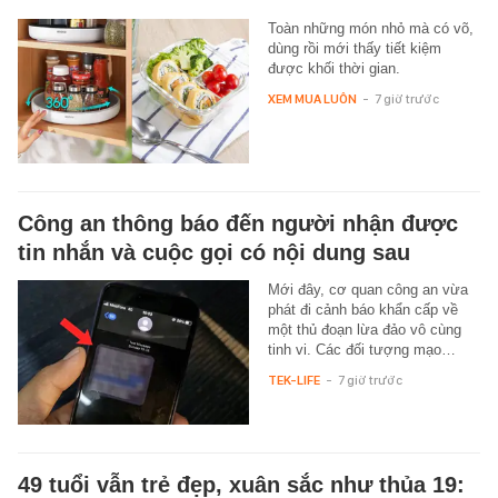
Toàn những món nhỏ mà có võ,
dùng rồi mới thấy tiết kiệm
được khối thời gian.
XEM MUA LUÔN
-
7 giờ trước
Công an thông báo đến người nhận được
tin nhắn và cuộc gọi có nội dung sau
Mới đây, cơ quan công an vừa
phát đi cảnh báo khẩn cấp về
một thủ đoạn lừa đảo vô cùng
tinh vi. Các đối tượng mạo…
TEK-LIFE
-
7 giờ trước
49 tuổi vẫn trẻ đẹp, xuân sắc như thủa 19: