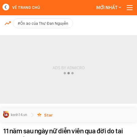
MỚI NHẤT
VỀ TRANG CHỦ
MỚI NHẤT
#Ồn ào của Thư Đan Nguyễn
Xem thêm
Star
11 năm sau ngày nữ diễn viên qua đời do tai