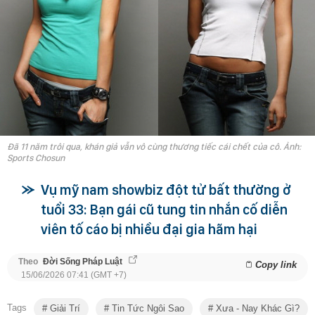
Đã 11 năm trôi qua, khán giả vẫn vô cùng thương tiếc cái chết của cô. Ảnh:
Sports Chosun
Vụ mỹ nam showbiz đột tử bất thường ở
tuổi 33: Bạn gái cũ tung tin nhắn cố diễn
viên tố cáo bị nhiều đại gia hãm hại
Theo
Đời Sống Pháp Luật
Copy link
15/06/2026 07:41 (GMT +7)
Tags
Giải Trí
Tin Tức Ngôi Sao
Xưa - Nay Khác Gì?