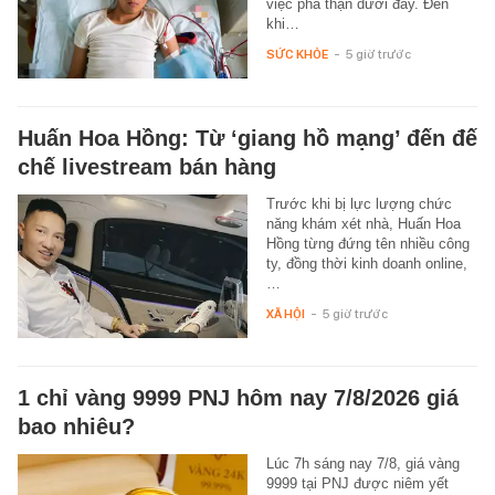
việc phá thận dưới đây. Đến
khi…
SỨC KHỎE
-
5 giờ trước
Huấn Hoa Hồng: Từ ‘giang hồ mạng’ đến đế
chế livestream bán hàng
Trước khi bị lực lượng chức
năng khám xét nhà, Huấn Hoa
Hồng từng đứng tên nhiều công
ty, đồng thời kinh doanh online,
…
XÃ HỘI
-
5 giờ trước
1 chỉ vàng 9999 PNJ hôm nay 7/8/2026 giá
bao nhiêu?
Lúc 7h sáng nay 7/8, giá vàng
9999 tại PNJ được niêm yết