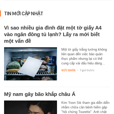
TIN MỚI CẬP NHẬT
Vì sao nhiều gia đình đặt một tờ giấy A4
vào ngăn đông tủ lạnh? Lấy ra mới biết
một vấn đề
Một tờ giấy trắng tưởng không
liên quan đến việc bảo quản
thực phẩm nhưng lại có thể
cung cấp vài dấu hiệu đáng…
SỨC KHỎE
-
7 giờ trước
Mỹ nam gây bão khắp châu Á
Kim Yoon Sik tham gia diễn diễn
nhằm chữa căn bệnh hiếm gặp
"hội chứng Tourette". Anh chật