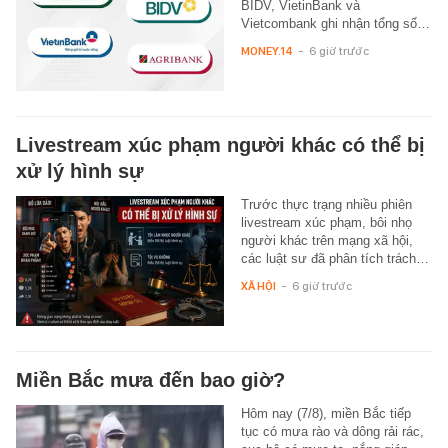
BIDV, VietinBank và
Vietcombank ghi nhận tổng số…
MONEY.14
-
6 giờ trước
Livestream xúc phạm người khác có thể bị
xử lý hình sự
Trước thực trạng nhiều phiên
livestream xúc phạm, bôi nhọ
người khác trên mạng xã hội,
các luật sư đã phân tích trách…
XÃ HỘI
-
6 giờ trước
Miền Bắc mưa đến bao giờ?
Hôm nay (7/8), miền Bắc tiếp
tục có mưa rào và dông rải rác,