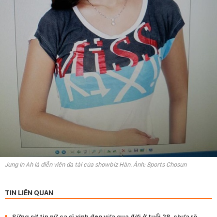
Jung In Ah là diễn viên đa tài của showbiz Hàn. Ảnh: Sports Chosun
TIN LIÊN QUAN
Sững sờ tin nữ ca sĩ xinh đẹp vừa qua đời ở tuổi 28, chưa rõ