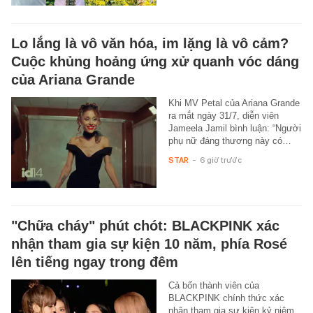
Lo lắng là vô văn hóa, im lặng là vô cảm?
Cuộc khủng hoảng ứng xử quanh vóc dáng
của Ariana Grande
Khi MV Petal của Ariana Grande
ra mắt ngày 31/7, diễn viên
Jameela Jamil bình luận: “Người
phụ nữ đáng thương này có…
STAR
-
6 giờ trước
"Chữa cháy" phút chót: BLACKPINK xác
nhận tham gia sự kiện 10 năm, phía Rosé
lên tiếng ngay trong đêm
Cả bốn thành viên của
BLACKPINK chính thức xác
nhận tham gia sự kiện kỷ niệm