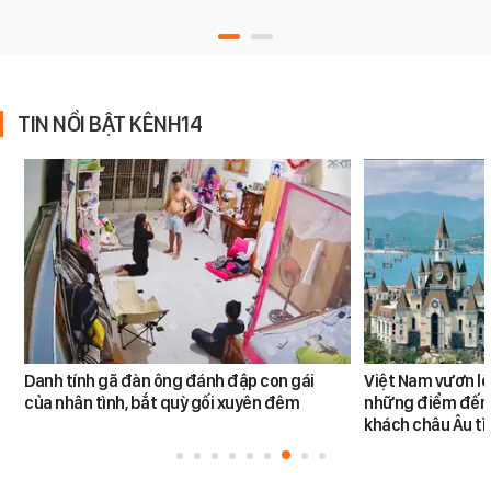
TIN NỔI BẬT KÊNH14
Danh tính gã đàn ông đánh đập con gái
Việt Nam vươn lê
của nhân tình, bắt quỳ gối xuyên đêm
những điểm đến
khách châu Âu tì