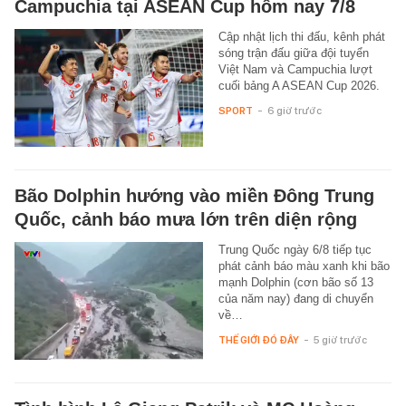
Campuchia tại ASEAN Cup hôm nay 7/8
Cập nhật lịch thi đấu, kênh phát
sóng trận đấu giữa đội tuyển
Việt Nam và Campuchia lượt
cuối bảng A ASEAN Cup 2026.
SPORT
-
6 giờ trước
Bão Dolphin hướng vào miền Đông Trung
Quốc, cảnh báo mưa lớn trên diện rộng
Trung Quốc ngày 6/8 tiếp tục
phát cảnh báo màu xanh khi bão
mạnh Dolphin (cơn bão số 13
của năm nay) đang di chuyển
về…
THẾ GIỚI ĐÓ ĐÂY
-
5 giờ trước