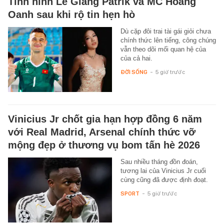
Tình hình Lê Giang Patrik và MC Hoàng
Oanh sau khi rộ tin hẹn hò
Dù cặp đôi trai tài gái giỏi chưa
chính thức lên tiếng, công chúng
vẫn theo dõi mối quan hệ của
của cả hai.
ĐỜI SỐNG
-
5 giờ trước
Vinicius Jr chốt gia hạn hợp đồng 6 năm
với Real Madrid, Arsenal chính thức vỡ
mộng đẹp ở thương vụ bom tấn hè 2026
Sau nhiều tháng đồn đoán,
tương lai của Vinicius Jr cuối
cùng cũng đã được định đoạt.
SPORT
-
5 giờ trước