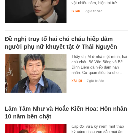
vật nhiều năm, hiện tại trở…
STAR
-
7 giờ trước
Đề nghị truy tố hai chú cháu hiếp dâm
người phụ nữ khuyết tật ở Thái Nguyên
Thấy chị M ở nhà một mình, hai
chú cháu Bế Văn Bằng và Bế
Đình Liêm đã hiếp dâm nạn
nhân. Cơ quan điều tra cho…
XÃ HỘI
-
7 giờ trước
Lâm Tâm Như và Hoắc Kiến Hoa: Hôn nhân
10 năm bền chặt
Cặp đôi vừa kỷ niệm một thập
kỷ cùng nhau vun đắp mái ấm