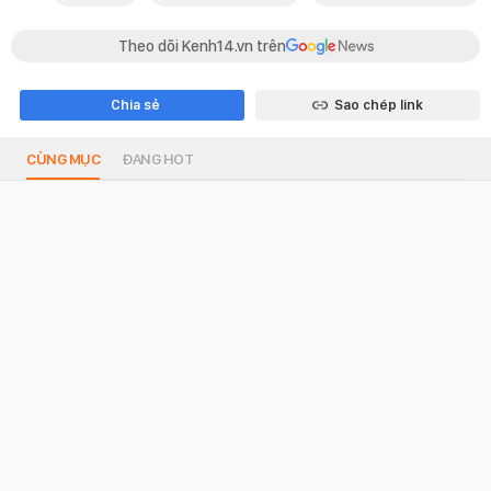
Theo dõi Kenh14.vn trên
Chia sẻ
Sao chép link
CÙNG MỤC
ĐANG HOT