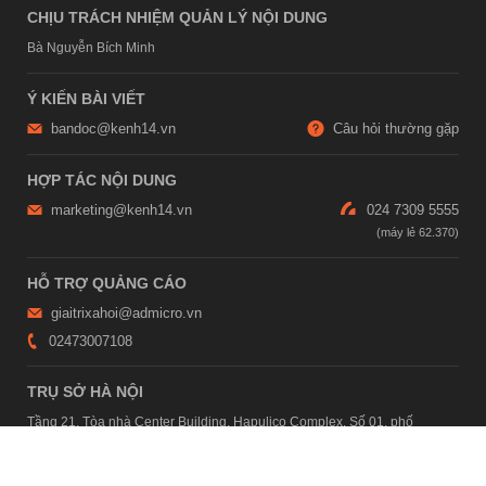
CHỊU TRÁCH NHIỆM QUẢN LÝ NỘI DUNG
Bà Nguyễn Bích Minh
Ý KIẾN BÀI VIẾT
bandoc@kenh14.vn
Câu hỏi thường gặp
HỢP TÁC NỘI DUNG
marketing@kenh14.vn
024 7309 5555
HỖ TRỢ QUẢNG CÁO
giaitrixahoi@admicro.vn
02473007108
TRỤ SỞ HÀ NỘI
Tầng 21, Tòa nhà Center Building, Hapulico Complex, Số 01, phố
Nguyễn Huy Tưởng, phường Thanh Xuân, thành phố Hà Nội