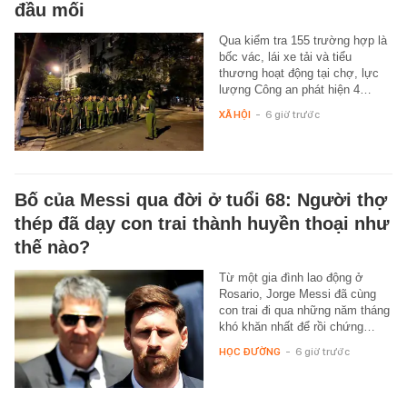
đầu mối
Qua kiểm tra 155 trường hợp là
bốc vác, lái xe tải và tiểu
thương hoạt động tại chợ, lực
lượng Công an phát hiện 4…
XÃ HỘI
-
6 giờ trước
Bố của Messi qua đời ở tuổi 68: Người thợ
thép đã dạy con trai thành huyền thoại như
thế nào?
Từ một gia đình lao động ở
Rosario, Jorge Messi đã cùng
con trai đi qua những năm tháng
khó khăn nhất để rồi chứng…
HỌC ĐƯỜNG
-
6 giờ trước