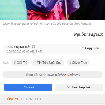
Oliver Tree nổi tiếng với bản hit toàn cầu Life Goes On. Ảnh: Pagesix
Nguồn: Pagesix
Theo
Phụ Nữ Mới
Copy link
15/06/2026 09:01 (GMT +7)
Tags
Giải Trí
Tin Tức Ngôi Sao
Oliver Tree
Theo dõi Kenh14.vn trên
Chia sẻ
Sao chép link
CÙNG MỤC
ĐANG HOT