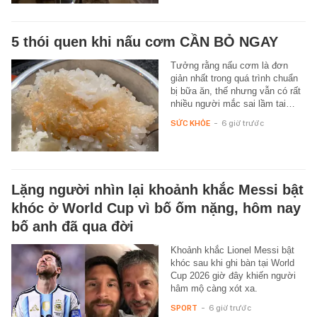
5 thói quen khi nấu cơm CẦN BỎ NGAY
Tưởng rằng nấu cơm là đơn
giản nhất trong quá trình chuẩn
bị bữa ăn, thế nhưng vẫn có rất
nhiều người mắc sai lầm tai…
SỨC KHỎE
-
6 giờ trước
Lặng người nhìn lại khoảnh khắc Messi bật
khóc ở World Cup vì bố ốm nặng, hôm nay
bố anh đã qua đời
Khoảnh khắc Lionel Messi bật
khóc sau khi ghi bàn tại World
Cup 2026 giờ đây khiến người
hâm mộ càng xót xa.
SPORT
-
6 giờ trước