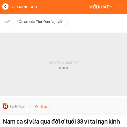
MỚI NHẤT
VỀ TRANG CHỦ
MỚI NHẤT
#Ồn ào của Thư Đan Nguyễn
Xem thêm
Star
Nam ca sĩ vừa qua đời ở tuổi 33 vì tai nạn kinh