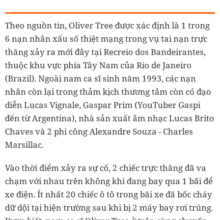
Theo nguồn tin, Oliver Tree được xác định là 1 trong
6 nạn nhân xấu số thiệt mạng trong vụ tai nạn trực
thăng xảy ra mới đây tại Recreio dos Bandeirantes,
thuộc khu vực phía Tây Nam của Rio de Janeiro
(Brazil). Ngoài nam ca sĩ sinh năm 1993, các nạn
nhân còn lại trong thảm kịch thương tâm còn có đạo
diễn Lucas Vignale, Gaspar Prim (YouTuber Gaspi
đến từ Argentina), nhà sản xuất âm nhạc Lucas Brito
Chaves và 2 phi công Alexandre Souza - Charles
Marsillac.
Vào thời điểm xảy ra sự cố, 2 chiếc trực thăng đã va
chạm với nhau trên không khi đang bay qua 1 bãi để
xe điện. Ít nhất 20 chiếc ô tô trong bãi xe đã bốc cháy
dữ dội tại hiện trường sau khi bị 2 máy bay rơi trúng.