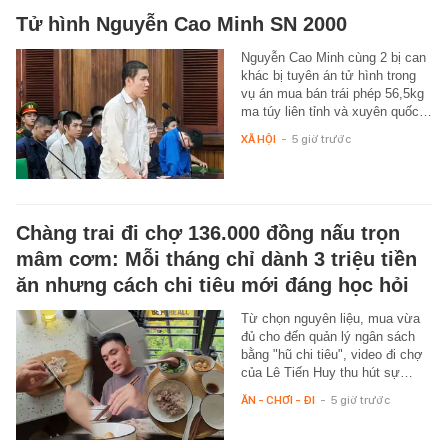
Tử hình Nguyễn Cao Minh SN 2000
Nguyễn Cao Minh cùng 2 bị can
khác bị tuyên án tử hình trong
vụ án mua bán trái phép 56,5kg
ma túy liên tỉnh và xuyên quốc…
XÃ HỘI
-
5 giờ trước
Chàng trai đi chợ 136.000 đồng nấu trọn
mâm cơm: Mỗi tháng chỉ dành 3 triệu tiền
ăn nhưng cách chi tiêu mới đáng học hỏi
Từ chọn nguyên liệu, mua vừa
đủ cho đến quản lý ngân sách
bằng "hũ chi tiêu", video đi chợ
của Lê Tiến Huy thu hút sự…
ĂN - CHƠI - ĐI
-
5 giờ trước