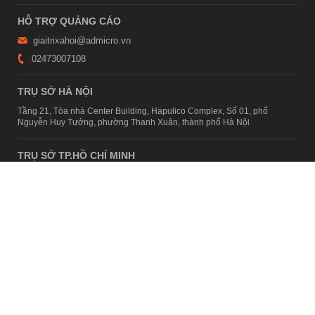
HỖ TRỢ QUẢNG CÁO
giaitrixahoi@admicro.vn
02473007108
TRỤ SỞ HÀ NỘI
Tầng 21, Tòa nhà Center Building, Hapulico Complex, Số 01, phố
Nguyễn Huy Tưởng, phường Thanh Xuân, thành phố Hà Nội
TRỤ SỞ TP.HỒ CHÍ MINH
Tầng 4, Tòa nhà 123, số 127 Võ Văn Tần, Phường Xuân Hòa, TPHCM
Giấy phép thiết lập trang thông tin điện tử tổng hợp trên mạng số
2215/GP-TTĐT do Sở Thông tin và Truyền thông Hà Nội cấp ngày 10
tháng 4 năm 2019
© Copyright 2007 - 2026 – Công ty Cổ phần VCCorp