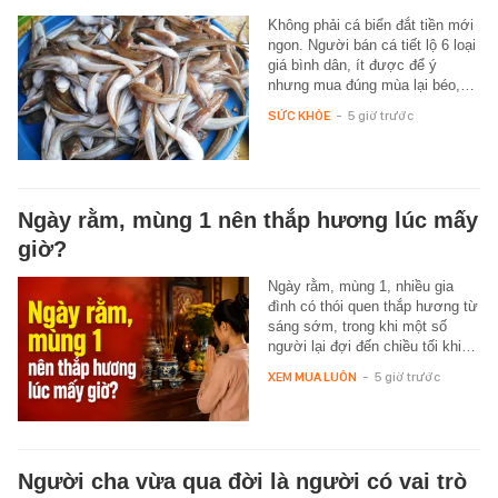
Không phải cá biển đắt tiền mới
ngon. Người bán cá tiết lộ 6 loại
giá bình dân, ít được để ý
nhưng mua đúng mùa lại béo,…
SỨC KHỎE
-
5 giờ trước
Ngày rằm, mùng 1 nên thắp hương lúc mấy
giờ?
Ngày rằm, mùng 1, nhiều gia
đình có thói quen thắp hương từ
sáng sớm, trong khi một số
người lại đợi đến chiều tối khi…
XEM MUA LUÔN
-
5 giờ trước
Người cha vừa qua đời là người có vai trò