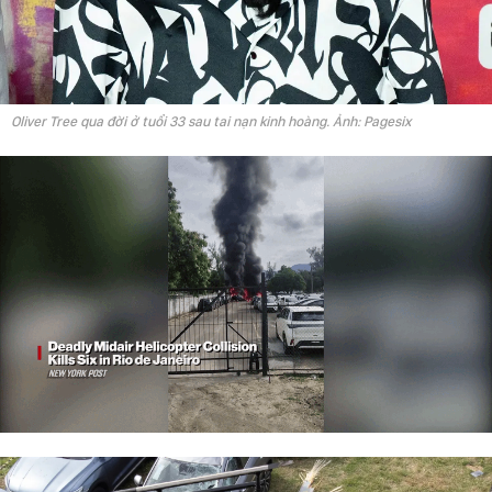
Oliver Tree qua đời ở tuổi 33 sau tai nạn kinh hoàng. Ảnh: Pagesix