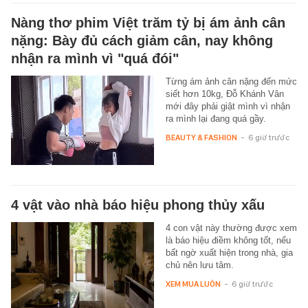
Nàng thơ phim Việt trăm tỷ bị ám ảnh cân
nặng: Bày đủ cách giảm cân, nay không
nhận ra mình vì "quá đói"
Từng ám ảnh cân nặng đến mức
siết hơn 10kg, Đỗ Khánh Vân
mới đây phải giật mình vì nhận
ra mình lại đang quá gầy.
BEAUTY & FASHION
-
6 giờ trước
4 vật vào nhà báo hiệu phong thủy xấu
4 con vật này thường được xem
là báo hiệu điềm không tốt, nếu
bất ngờ xuất hiện trong nhà, gia
chủ nên lưu tâm.
XEM MUA LUÔN
-
6 giờ trước