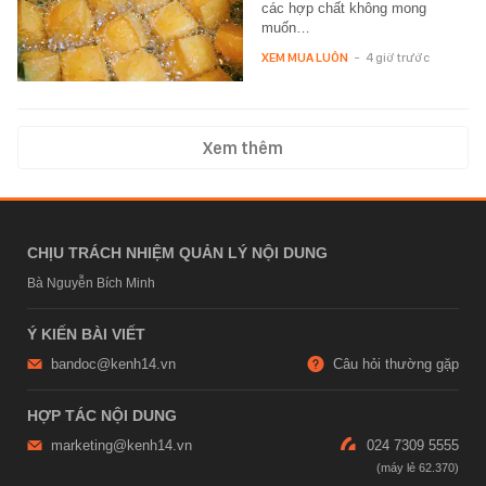
các hợp chất không mong
muốn…
XEM MUA LUÔN
-
4 giờ trước
Xem thêm
CHỊU TRÁCH NHIỆM QUẢN LÝ NỘI DUNG
Bà Nguyễn Bích Minh
Ý KIẾN BÀI VIẾT
bandoc@kenh14.vn
Câu hỏi thường gặp
HỢP TÁC NỘI DUNG
marketing@kenh14.vn
024 7309 5555