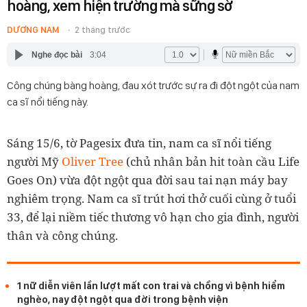
hoàng, xem hiện trường mà sững sờ
DƯƠNG NAM
2 tháng trước
Nghe đọc bài
3:04
Công chúng bàng hoàng, đau xót trước sự ra đi đột ngột của nam
ca sĩ nổi tiếng này.
Sáng 15/6, tờ Pagesix đưa tin, nam ca sĩ nổi tiếng
người Mỹ
Oliver Tree
(chủ nhân bản hit toàn cầu Life
Goes On) vừa đột ngột qua đời sau tai nạn máy bay
nghiêm trọng. Nam ca sĩ trút hơi thở cuối cùng ở tuổi
33, để lại niềm tiếc thương vô hạn cho gia đình, người
thân và công chúng.
1 nữ diễn viên lần lượt mất con trai và chồng vì bệnh hiểm
nghèo, nay đột ngột qua đời trong bệnh viện