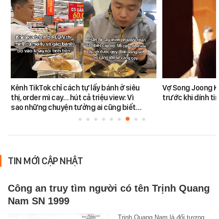
Kênh TikTok chỉ cách tự lấy bánh ở siêu
Vợ Song Joong K
thị, order mì cay… hút cả triệu view: Vì
trước khi dính tin
sao những chuyện tưởng ai cũng biết…
TIN MỚI CẬP NHẬT
Công an truy tìm người có tên Trịnh Quang
Nam SN 1999
Trịnh Quang Nam là đối tượng