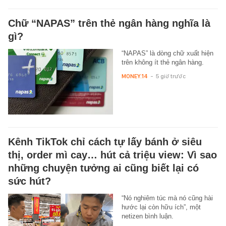
Chữ “NAPAS” trên thẻ ngân hàng nghĩa là
gì?
“NAPAS” là dòng chữ xuất hiện
trên không ít thẻ ngân hàng.
MONEY.14
-
5 giờ trước
Kênh TikTok chỉ cách tự lấy bánh ở siêu
thị, order mì cay… hút cả triệu view: Vì sao
những chuyện tưởng ai cũng biết lại có
sức hút?
“Nó nghiêm túc mà nó cũng hài
hước lại còn hữu ích”, một
netizen bình luận.