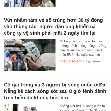
Vứt nhầm tấm vé số trúng hơn 30 tỷ đồng
vào thùng rác, người đàn ông khiến cả
công ty vệ sinh phải mất 2 ngày tìm lại
Một người chơi xổ số tại Italy
tưởng mình không trúng thưởng
nên đã vứt bỏ tấm vé trị giá 1
triệu EUR. Hai ngày sau, đội…
THẾ GIỚI ĐÓ ĐÂY
-
6 giờ trước
Cô gái trong vụ 3 người bị sóng cuốn ở Đà
Nẵng kể cách sống sót sau 8 giờ lênh đênh
trên biển dù không biết bơi
Không biết bơi, bị sóng cuốn ra
xa, cô gái 24 tuổi ở Đà Nẵng cố