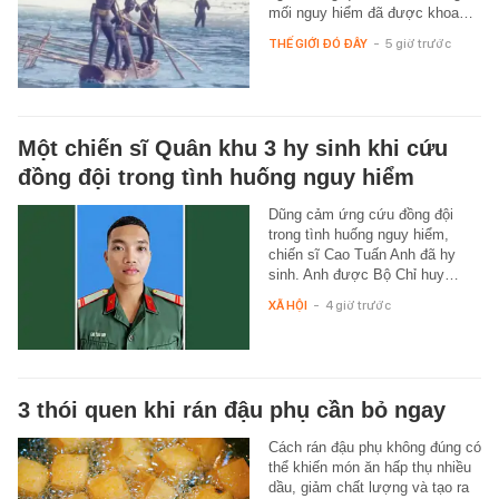
mối nguy hiểm đã được khoa…
THẾ GIỚI ĐÓ ĐÂY
-
5 giờ trước
Một chiến sĩ Quân khu 3 hy sinh khi cứu
đồng đội trong tình huống nguy hiểm
Dũng cảm ứng cứu đồng đội
trong tình huống nguy hiểm,
chiến sĩ Cao Tuấn Anh đã hy
sinh. Anh được Bộ Chỉ huy…
XÃ HỘI
-
4 giờ trước
3 thói quen khi rán đậu phụ cần bỏ ngay
Cách rán đậu phụ không đúng có
thể khiến món ăn hấp thụ nhiều
dầu, giảm chất lượng và tạo ra