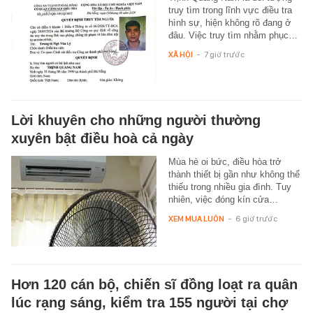
truy tìm trong lĩnh vực điều tra
hình sự, hiện không rõ đang ở
đâu. Việc truy tìm nhằm phục…
XÃ HỘI
-
7 giờ trước
Lời khuyên cho những người thường
xuyên bật điều hoà cả ngày
Mùa hè oi bức, điều hòa trở
thành thiết bị gần như không thể
thiếu trong nhiều gia đình. Tuy
nhiên, việc đóng kín cửa…
XEM MUA LUÔN
-
6 giờ trước
Hơn 120 cán bộ, chiến sĩ đồng loạt ra quân
lúc rạng sáng, kiểm tra 155 người tại chợ