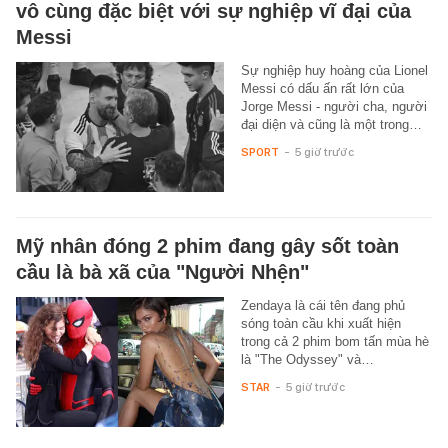
vô cùng đặc biệt với sự nghiệp vĩ đại của
Messi
Sự nghiệp huy hoàng của Lionel
Messi có dấu ấn rất lớn của
Jorge Messi - người cha, người
đại diện và cũng là một trong…
SPORT
-
5 giờ trước
Mỹ nhân đóng 2 phim đang gây sốt toàn
cầu là bà xã của "Người Nhện"
Zendaya là cái tên đang phủ
sóng toàn cầu khi xuất hiện
trong cả 2 phim bom tấn mùa hè
là "The Odyssey" và…
STAR
-
5 giờ trước