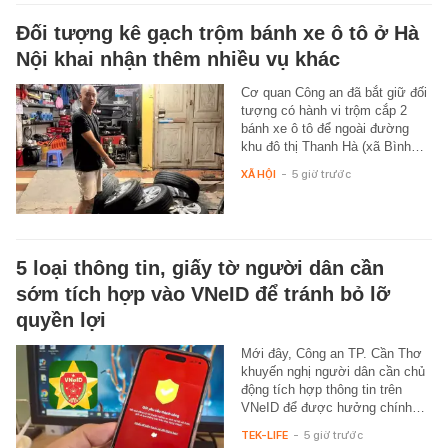
Đối tượng kê gạch trộm bánh xe ô tô ở Hà
Nội khai nhận thêm nhiều vụ khác
Cơ quan Công an đã bắt giữ đối
tượng có hành vi trộm cắp 2
bánh xe ô tô để ngoài đường
khu đô thị Thanh Hà (xã Bình…
XÃ HỘI
-
5 giờ trước
5 loại thông tin, giấy tờ người dân cần
sớm tích hợp vào VNeID để tránh bỏ lỡ
quyền lợi
Mới đây, Công an TP. Cần Thơ
khuyến nghị người dân cần chủ
động tích hợp thông tin trên
VNeID để được hưởng chính…
TEK-LIFE
-
5 giờ trước