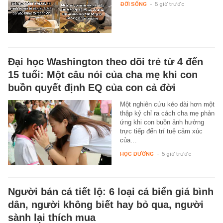
ĐỜI SỐNG
-
5 giờ trước
Đại học Washington theo dõi trẻ từ 4 đến
15 tuổi: Một câu nói của cha mẹ khi con
buồn quyết định EQ của con cả đời
Một nghiên cứu kéo dài hơn một
thập kỷ chỉ ra cách cha mẹ phản
ứng khi con buồn ảnh hưởng
trực tiếp đến trí tuệ cảm xúc
của…
HỌC ĐƯỜNG
-
5 giờ trước
Người bán cá tiết lộ: 6 loại cá biển giá bình
dân, người không biết hay bỏ qua, người
sành lại thích mua