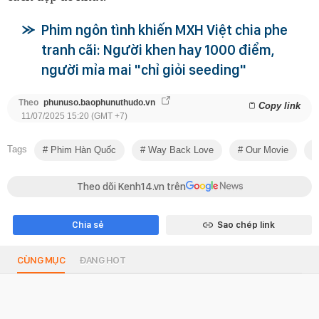
Phim ngôn tình khiến MXH Việt chia phe
tranh cãi: Người khen hay 1000 điểm,
người mỉa mai "chỉ giỏi seeding"
Theo
phunuso.baophunuthudo.vn
Copy link
11/07/2025 15:20 (GMT +7)
Tags
Phim Hàn Quốc
Way Back Love
Our Movie
Theo dõi Kenh14.vn trên
Chia sẻ
Sao chép link
CÙNG MỤC
ĐANG HOT