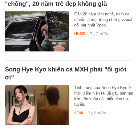
"chồng", 20 năm trẻ đẹp không già
Gần 20 năm làm nghề, nam ca
sĩ vẫn là một trong những visual
nổi bật nhất Vpop.
MUSIK
-
7 giờ trước
Song Hye Kyo khiến cả MXH phải "ối giời
ơi"
Tình trạng của Song Hye Kyo ở
thời điểm hiện tại đã gây bàn tán
lớn trên khắp các diễn đàn trực
tuyến.
STAR
-
7 giờ trước