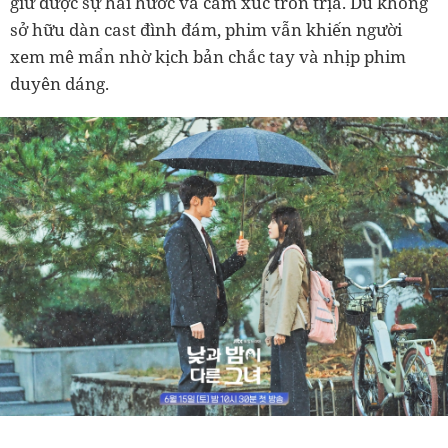
giữ được sự hài hước và cảm xúc tròn trịa. Dù không
sở hữu dàn cast đình đám, phim vẫn khiến người
xem mê mẩn nhờ kịch bản chắc tay và nhịp phim
duyên dáng.