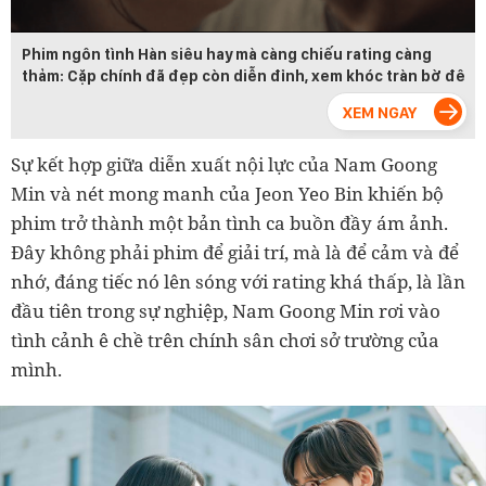
Phim ngôn tình Hàn siêu hay mà càng chiếu rating càng
thảm: Cặp chính đã đẹp còn diễn đỉnh, xem khóc tràn bờ đê
Sự kết hợp giữa diễn xuất nội lực của Nam Goong
Min và nét mong manh của Jeon Yeo Bin khiến bộ
phim trở thành một bản tình ca buồn đầy ám ảnh.
Đây không phải phim để giải trí, mà là để cảm và để
nhớ, đáng tiếc nó lên sóng với rating khá thấp, là lần
đầu tiên trong sự nghiệp, Nam Goong Min rơi vào
tình cảnh ê chề trên chính sân chơi sở trường của
mình.