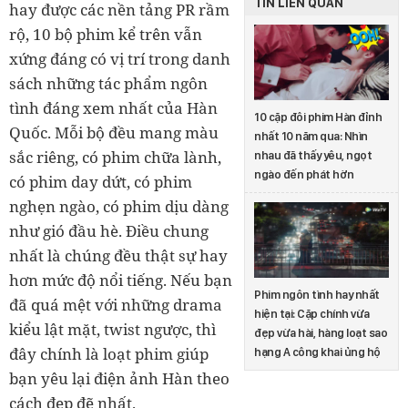
TIN LIÊN QUAN
hay được các nền tảng PR rầm
rộ, 10 bộ phim kể trên vẫn
xứng đáng có vị trí trong danh
sách những tác phẩm ngôn
tình đáng xem nhất của Hàn
10 cặp đôi phim Hàn đỉnh
Quốc. Mỗi bộ đều mang màu
nhất 10 năm qua: Nhìn
sắc riêng, có phim chữa lành,
nhau đã thấy yêu, ngọt
ngào đến phát hờn
có phim day dứt, có phim
nghẹn ngào, có phim dịu dàng
như gió đầu hè. Điều chung
nhất là chúng đều thật sự hay
hơn mức độ nổi tiếng. Nếu bạn
Phim ngôn tình hay nhất
đã quá mệt với những drama
hiện tại: Cặp chính vừa
kiểu lật mặt, twist ngược, thì
đẹp vừa hài, hàng loạt sao
đây chính là loạt phim giúp
hạng A công khai ủng hộ
bạn yêu lại điện ảnh Hàn theo
cách đẹp đẽ nhất.