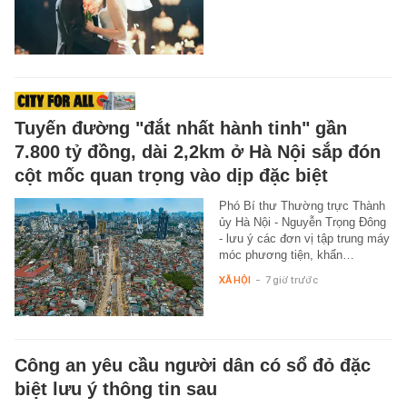
Tuyến đường "đắt nhất hành tinh" gần
7.800 tỷ đồng, dài 2,2km ở Hà Nội sắp đón
cột mốc quan trọng vào dịp đặc biệt
Phó Bí thư Thường trực Thành
ủy Hà Nội - Nguyễn Trọng Đông
- lưu ý các đơn vị tập trung máy
móc phương tiện, khẩn…
XÃ HỘI
-
7 giờ trước
Công an yêu cầu người dân có sổ đỏ đặc
biệt lưu ý thông tin sau