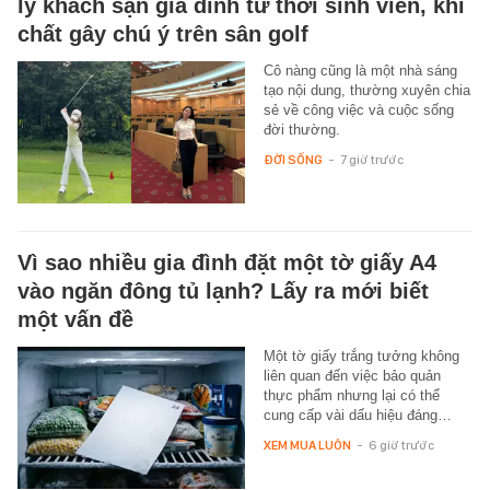
lý khách sạn gia đình từ thời sinh viên, khí
chất gây chú ý trên sân golf
Cô nàng cũng là một nhà sáng
tạo nội dung, thường xuyên chia
sẻ về công việc và cuộc sống
đời thường.
ĐỜI SỐNG
-
7 giờ trước
Vì sao nhiều gia đình đặt một tờ giấy A4
vào ngăn đông tủ lạnh? Lấy ra mới biết
một vấn đề
Một tờ giấy trắng tưởng không
liên quan đến việc bảo quản
thực phẩm nhưng lại có thể
cung cấp vài dấu hiệu đáng…
XEM MUA LUÔN
-
6 giờ trước