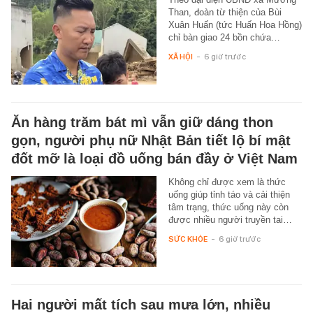
Than, đoàn từ thiện của Bùi
Xuân Huấn (tức Huấn Hoa Hồng)
chỉ bàn giao 24 bồn chứa…
XÃ HỘI
-
6 giờ trước
Ăn hàng trăm bát mì vẫn giữ dáng thon
gọn, người phụ nữ Nhật Bản tiết lộ bí mật
đốt mỡ là loại đồ uống bán đầy ở Việt Nam
Không chỉ được xem là thức
uống giúp tỉnh táo và cải thiện
tâm trạng, thức uống này còn
được nhiều người truyền tai…
SỨC KHỎE
-
6 giờ trước
Hai người mất tích sau mưa lớn, nhiều