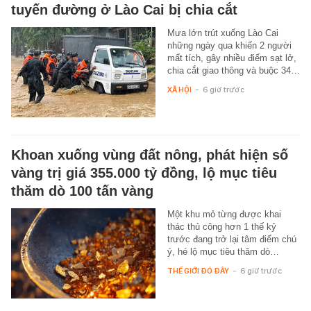
tuyến đường ở Lào Cai bị chia cắt
Mưa lớn trút xuống Lào Cai
những ngày qua khiến 2 người
mất tích, gây nhiều điểm sạt lở,
chia cắt giao thông và buộc 34…
XÃ HỘI
-
6 giờ trước
Khoan xuống vùng đất nông, phát hiện số
vàng trị giá 355.000 tỷ đồng, lộ mục tiêu
thăm dò 100 tấn vàng
Một khu mỏ từng được khai
thác thủ công hơn 1 thế kỷ
trước đang trở lại tâm điểm chú
ý, hé lộ mục tiêu thăm dò…
THẾ GIỚI ĐÓ ĐÂY
-
6 giờ trước