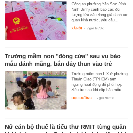
Công an phường Yên Sơn (tỉnh
Ninh Bình) cảnh báo các đối
tượng lừa đảo đang giả danh cơ
quan Nhà nước, yêu cầu…
XÃ HỘI
-
7 giờ trước
Trường mầm non "đóng cửa" sau vụ bảo
mẫu đánh mắng, bắn dây thun vào trẻ
Trường mầm non L.X ở phường
Thuận Giao (TPHCM) tạm
ngưng hoạt động để phối hợp
điều tra sau khi clip bảo mẫu…
HỌC ĐƯỜNG
-
7 giờ trước
Nữ cán bộ thuế là tiểu thư RMIT từng quản