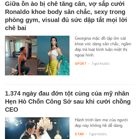
Giữa ồn ào bị chê tăng cân, vợ sắp cưới
Ronaldo khoe body săn chắc, sexy trong
phòng gym, visual đủ sức dập tắt mọi lời
chê bai
Georgina mặc đồ tập ôm sát
khoe vóc dáng săn chắc, ngầm
đáp trả loạt bình luận miệt thị
ngoại hình.
SPORT
-
7 giờ trước
1.374 ngày đau đớn tột cùng của mỹ nhân
Hẹn Hò Chốn Công Sở sau khi cưới chồng
CEO
Hành trình làm mẹ của người
đẹp này không hề dễ dàng.
STAR
-
7 giờ trước