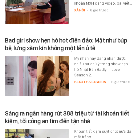
khoản MXH đăng video, bài viết…
XÃ HỘI
-
6 giờ trước
Bad girl show hẹn hò hot điên đảo: Mặt như búp
bê, lưng xăm kín không một lần ủ tê
Mỹ nhân này đang nhận được
nhiều sự chú ý trong show hẹn
hò Nhật Bản Badly in Love
Season 2.
BEAUTY & FASHION
-
6 giờ trước
Sáng ra ngân hàng rút 388 triệu từ tài khoản tiết
kiệm, tối công an tìm đến tận nhà
Khoản tiết kiệm suýt chút nữa đã
mất trắng.