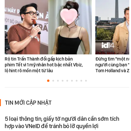
Rộ tin Trấn Thành đổi gấp kịch bản
Đừng tìm "một nử
phim Tết vì 1 mỹ nhân hot bậc nhất Vbiz,
người cùng bạn "
lộ hint rõ mồn một từ lâu
Tom Holland và Z
TIN MỚI CẬP NHẬT
5 loại thông tin, giấy tờ người dân cần sớm tích
hợp vào VNeID để tránh bỏ lỡ quyền lợi