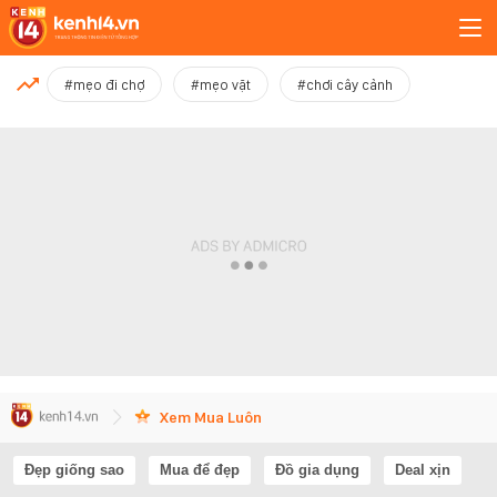
MỚI NHẤT
#mẹo đi chợ
#mẹo vặt
#chơi cây cảnh
Xem thêm
Xem Mua Luôn
Đẹp giống sao
Mua để đẹp
Đồ gia dụng
Deal xịn