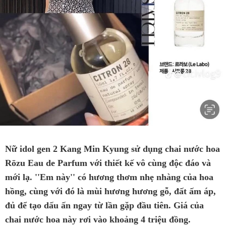
Nữ idol gen 2 Kang Min Kyung sử dụng chai nước hoa
Rōzu Eau de Parfum với thiết kế vô cùng độc đáo và
mới lạ. ''Em này'' có hương thơm nhẹ nhàng của hoa
hồng, cùng với đó là mùi hương hương gỗ, đất ấm áp,
đủ để tạo dấu ấn ngay từ lần gặp đầu tiên. Giá của
chai nước hoa này rơi vào khoảng 4 triệu đồng.