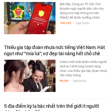
Mới đây, Công an TP. Cần Thơ
khuyến nghị người dân cần chủ
động tích hợp thông tin trên
VNeID để được hưởng chính…
TEK-LIFE
-
7 giờ trước
Thiếu gia tập đoàn nhựa nức tiếng Việt Nam: Hát
ngọt như "mía lùi", vợ đẹp tài năng hết chỗ chê
Video mới nhất khiến nhiều người
nhớ lại 1 thời tung hoành làng
nhạc của thiếu gia tập đoàn nhựa
Tân Hiệp Hưng.
MUSIK
-
7 giờ trước
5 địa điểm kỳ lạ bậc nhất trên thế giới ít người