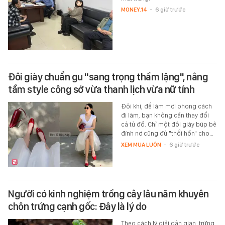
MONEY.14
-
6 giờ trước
Đôi giày chuẩn gu "sang trọng thầm lặng", nâng
tầm style công sở vừa thanh lịch vừa nữ tính
Đôi khi, để làm mới phong cách
đi làm, bạn không cần thay đổi
cả tủ đồ. Chỉ một đôi giày búp bê
đính nơ cũng đủ "thổi hồn" cho…
XEM MUA LUÔN
-
6 giờ trước
Người có kinh nghiệm trồng cây lâu năm khuyên
chôn trứng cạnh gốc: Đây là lý do
Theo cách lý giải dân gian, trứng