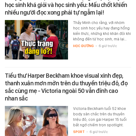
học sinh khá giỏi và học sinh yếu: Mấu chốt khiến
nhiều người đọc xong phải tự ngẫm lại!
Thầy Minh cho rằng, với nhóm
học sinh học yếu hay đang hổng
kiến thức, những khó khăn đôi khi
không đến từ học sinh, mà lại…
HỌC ĐƯỜNG
-
6 giờ trước
Tiểu thư Harper Beckham khoe visual xinh đẹp,
thanh xuân mơn mởn trên du thuyền triệu đô, đọ
sắc cùng mẹ - Victoria ngoài 50 vẫn đỉnh cao
nhan sắc
Victoria Beckham tuổi 52 khoe
body săn chắc trên du thuyền
triệu đô, con gái Harper 15 tuổi
bất ngờ chiếm trọn spotlight.
SPORT
-
6 giờ trước