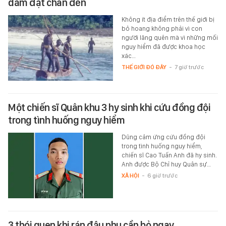
dám đặt chân đến
Không ít địa điểm trên thế giới bị
bỏ hoang không phải vì con
người lãng quên mà vì những mối
nguy hiểm đã được khoa học
xác…
THẾ GIỚI ĐÓ ĐÂY
-
7 giờ trước
Một chiến sĩ Quân khu 3 hy sinh khi cứu đồng đội
trong tình huống nguy hiểm
Dũng cảm ứng cứu đồng đội
trong tình huống nguy hiểm,
chiến sĩ Cao Tuấn Anh đã hy sinh.
Anh được Bộ Chỉ huy Quân sự…
XÃ HỘI
-
6 giờ trước
3 thói quen khi rán đậu phụ cần bỏ ngay