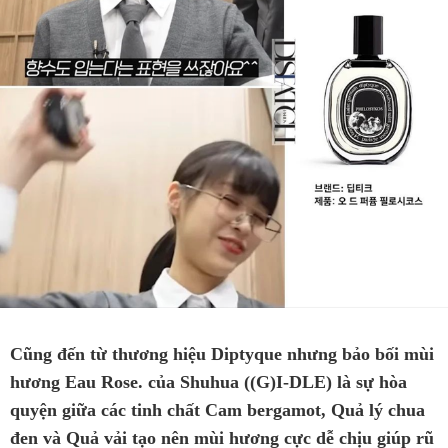
Cũng đến từ thương hiệu Diptyque nhưng bảo bối mùi
hương Eau Rose. của Shuhua ((G)I-DLE) là sự hòa
quyện giữa các tinh chất Cam bergamot, Quả lý chua
đen và Quả vải tạo nên mùi hương cực dễ chịu giúp rũ