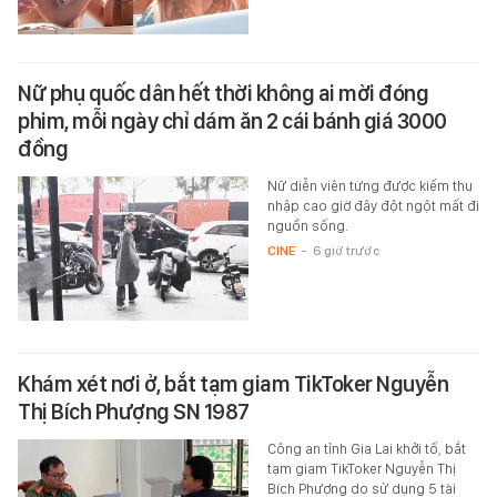
Nữ phụ quốc dân hết thời không ai mời đóng
phim, mỗi ngày chỉ dám ăn 2 cái bánh giá 3000
đồng
Nữ diễn viên từng được kiếm thu
nhập cao giờ đây đột ngột mất đi
nguồn sống.
CINE
-
6 giờ trước
Khám xét nơi ở, bắt tạm giam TikToker Nguyễn
Thị Bích Phượng SN 1987
Công an tỉnh Gia Lai khởi tố, bắt
tạm giam TikToker Nguyễn Thị
Bích Phượng do sử dụng 5 tài