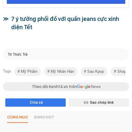
7 ý tưởng phối đồ với quần jeans cực xinh
diện Tết
Trí Thức Trẻ
Tags
Mỹ Phẩm
Mỹ Nhân Hàn
Sao Kpop
Shopping
Theo dõi Kenh14.vn trên
Chia sẻ
Sao chép link
CÙNG MỤC
ĐANG HOT