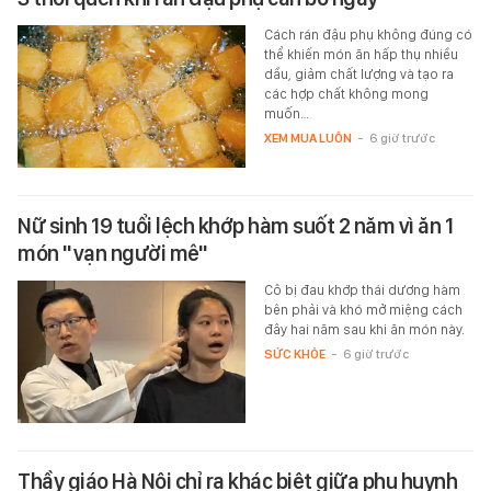
Cách rán đậu phụ không đúng có
thể khiến món ăn hấp thụ nhiều
dầu, giảm chất lượng và tạo ra
các hợp chất không mong
muốn…
XEM MUA LUÔN
-
6 giờ trước
Nữ sinh 19 tuổi lệch khớp hàm suốt 2 năm vì ăn 1
món "vạn người mê"
Cô bị đau khớp thái dương hàm
bên phải và khó mở miệng cách
đây hai năm sau khi ăn món này.
SỨC KHỎE
-
6 giờ trước
Thầy giáo Hà Nội chỉ ra khác biệt giữa phụ huynh