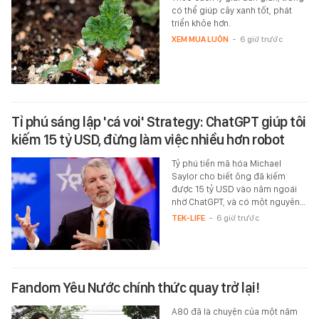
có thể giúp cây xanh tốt, phát
triển khỏe hơn.
XEM MUA LUÔN
-
6 giờ trước
Tỉ phú sáng lập 'cá voi' Strategy: ChatGPT giúp tôi
kiếm 15 tỷ USD, đừng làm việc nhiều hơn robot
Tỷ phú tiền mã hóa Michael
Saylor cho biết ông đã kiếm
được 15 tỷ USD vào năm ngoái
nhờ ChatGPT, và có một nguyên…
TEK-LIFE
-
6 giờ trước
Fandom Yêu Nước chính thức quay trở lại!
A80 đã là chuyện của một năm