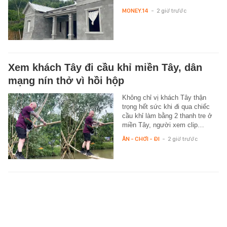
MONEY.14
-
2 giờ trước
Xem khách Tây đi cầu khỉ miền Tây, dân
mạng nín thở vì hồi hộp
Không chỉ vị khách Tây thận
trọng hết sức khi đi qua chiếc
cầu khỉ làm bằng 2 thanh tre ở
miền Tây, người xem clip…
ĂN - CHƠI - ĐI
-
2 giờ trước
Tạm giữ hình sự đối tượng đạp ngã người
đàn ông đang chạy xe máy ở Đắk Lắk
Liên quan vụ người đàn ông đạp
ngã người đi xe máy giữa