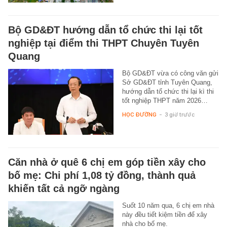
Bộ GD&ĐT hướng dẫn tổ chức thi lại tốt
nghiệp tại điểm thi THPT Chuyên Tuyên
Quang
Bộ GD&ĐT vừa có công văn gửi
Sở GD&ĐT tỉnh Tuyên Quang,
hướng dẫn tổ chức thi lại kì thi
tốt nghiệp THPT năm 2026…
HỌC ĐƯỜNG
-
3 giờ trước
Căn nhà ở quê 6 chị em góp tiền xây cho
bố mẹ: Chi phí 1,08 tỷ đồng, thành quả
khiến tất cả ngỡ ngàng
Suốt 10 năm qua, 6 chị em nhà
này đều tiết kiệm tiền để xây
nhà cho bố mẹ.