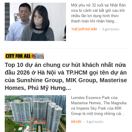
Một phụ nữ 32 tuổi tại Nhật Bản
vừa bị cảnh sát bắt giữ sau khi
nhiều lần lợi dụng hình thức
thanh toán khi nhận hàng…
THẾ GIỚI ĐÓ ĐÂY
-
3 giờ trước
Top 10 dự án chung cư hút khách nhất nửa
đầu 2026 ở Hà Nội và TP.HCM gọi tên dự án
của Sunshine Group, MIK Group, Masterise
Homes, Phú Mỹ Hưng...
Lumière Essence Park của
Masterise Homes, The Magnolia
và Imperia Sky Park của MIK
Group là một trong những cái…
XÃ HỘI
-
3 giờ trước