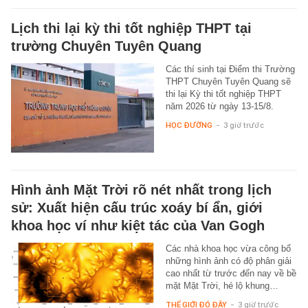
Lịch thi lại kỳ thi tốt nghiệp THPT tại
trường Chuyên Tuyên Quang
Các thí sinh tại Điểm thi Trường
THPT Chuyên Tuyên Quang sẽ
thi lại Kỳ thi tốt nghiệp THPT
năm 2026 từ ngày 13-15/8.
HỌC ĐƯỜNG
-
3 giờ trước
Hình ảnh Mặt Trời rõ nét nhất trong lịch
sử: Xuất hiện cấu trúc xoáy bí ẩn, giới
khoa học ví như kiệt tác của Van Gogh
Các nhà khoa học vừa công bố
những hình ảnh có độ phân giải
cao nhất từ trước đến nay về bề
mặt Mặt Trời, hé lộ khung…
THẾ GIỚI ĐÓ ĐÂY
-
3 giờ trước