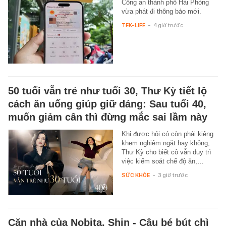
Công an thành phố Hải Phòng
vừa phát đi thông báo mới.
TEK-LIFE
-
4 giờ trước
50 tuổi vẫn trẻ như tuổi 30, Thư Kỳ tiết lộ
cách ăn uống giúp giữ dáng: Sau tuổi 40,
muốn giảm cân thì đừng mắc sai lầm này
Khi được hỏi có còn phải kiêng
khem nghiêm ngặt hay không,
Thư Kỳ cho biết cô vẫn duy trì
việc kiểm soát chế độ ăn,…
SỨC KHỎE
-
3 giờ trước
Căn nhà của Nobita, Shin - Cậu bé bút chì