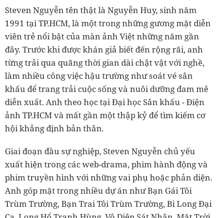
Steven Nguyễn tên thật là Nguyễn Huy, sinh năm
1991 tại TP.HCM, là một trong những gương mặt diễn
viên trẻ nổi bật của màn ảnh Việt những năm gần
đây. Trước khi được khán giả biết đến rộng rãi, anh
từng trải qua quãng thời gian dài chật vật với nghề,
làm nhiều công việc hậu trường như soát vé sân
khấu để trang trải cuộc sống và nuôi dưỡng đam mê
diễn xuất. Anh theo học tại Đại học Sân khấu - Điện
ảnh TP.HCM và mất gần một thập kỷ để tìm kiếm cơ
hội khẳng định bản thân.
Giai đoạn đầu sự nghiệp, Steven Nguyễn chủ yếu
xuất hiện trong các web-drama, phim hành động và
phim truyền hình với những vai phụ hoặc phản diện.
Anh góp mặt trong nhiều dự án như Bạn Gái Tôi
Trùm Trường, Bạn Trai Tôi Trùm Trường, Bi Long Đại
Ca, Long Hổ Tranh Hùng, Vô Diện Sát Nhân, Mặt Trời