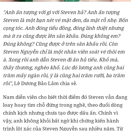
"Anh ấn tượng với gì với Steven hả? Anh ấn tượng
Steven là một bạn xét vé mặt đen, da mặt rỗ nhẹ. Bốn
cọng tóc. Anh đóng tiểu đồng, đóng lính thiệt nhưng
mà ít ra cũng được lên sân khấu. Đúng không em?
Đúng không? Cũng được ở trên sân khấu rồi. Còn
Steven Nguyễn chỉ là một nhân viên soát vé thôi em
à. Xong rồi anh dẫn Steven đi ăn hủ tiếu. Khổ mà,
thấy thương, nghèo khổ. Lúc đó lương anh cũng hai
trăm mấy ngàn rồi, ý là cũng hai trăm rưỡi, ba trăm
rồi"
, Lê Dương Bảo Lâm chia sẻ.
Nam diễn viên cho biết thời điểm đó Steven vẫn đang
loay hoay tìm chỗ đứng trong nghề, theo đuổi dòng
chính kịch nhưng chưa tạo được dấu ấn. Chính vì
vậy, anh không khỏi bất ngờ khi chứng kiến hành
trình lột xác của Steven Nguyễn sau nhiều năm. Từ