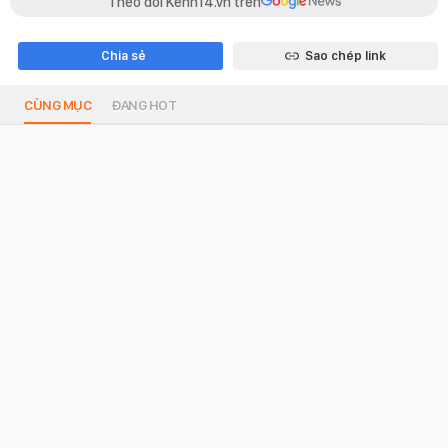
Theo dõi Kenh14.vn trên
Chia sẻ
Sao chép link
CÙNG MỤC
ĐANG HOT