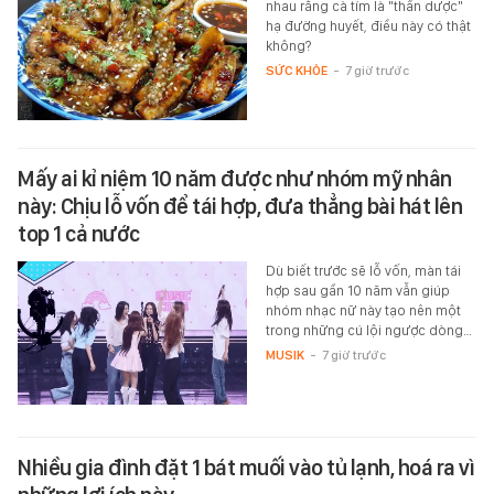
nhau rằng cà tím là "thần dược"
hạ đường huyết, điều này có thật
không?
SỨC KHỎE
-
7 giờ trước
Mấy ai kỉ niệm 10 năm được như nhóm mỹ nhân
này: Chịu lỗ vốn để tái hợp, đưa thẳng bài hát lên
top 1 cả nước
Dù biết trước sẽ lỗ vốn, màn tái
hợp sau gần 10 năm vẫn giúp
nhóm nhạc nữ này tạo nên một
trong những cú lội ngược dòng…
MUSIK
-
7 giờ trước
Nhiều gia đình đặt 1 bát muối vào tủ lạnh, hoá ra vì