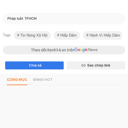
Pháp luật TP.HCM
Tags
Tin Nóng Xã Hội
Hiếp Dâm
Hành Vi Hiếp Dâm
Theo dõi Kenh14.vn trên
Chia sẻ
Sao chép link
CÙNG MỤC
ĐANG HOT