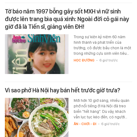
Tờ báo năm 1997 bỗng gây sốt MXH vì nữ sinh
được lên trang bìa quá xinh: Ngoài đời cô gái này
giờ đã là Tiến sĩ, giảng viên ĐH!
Trong sự kiện kỷ niệm 60 năm
hình thành và phát triển của
trường, cô được bầu chọn là một
trong những cựu sinh viên tiêu…
HỌC ĐƯỜNG
-
6 giờ trước
Vì sao phở Hà Nội hay bán hết trước giờ trưa?
Mới hơn 10 giờ sáng, nhiều quán
phở nổi tiếng ở Hà Nội đã treo
biển "hết hàng". Dù vậy, khách
vẫn lục tục kéo đến, có người…
ĂN - CHƠI - ĐI
-
6 giờ trước