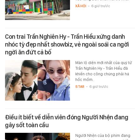
XÃ HỘI
-
6 giờ trước
Con trai Trần Nghiên Hy - Trần Hiểu xứng danh
nhóc tỳ đẹp nhất showbiz, vẻ ngoài soái ca ngời
ngời ăn đứt cả bố
Màn lộ diện mới nhất của quý tử
Trần Nghiên Hy - Trần Hiểu đã
khiến cho công chúng phải há
hốc mồm.
STAR
-
6 giờ trước
Điều ít biết về diễn viên đóng Người Nhện đang
gây sốt toàn cầu
Người Nhện của bộ phim đang