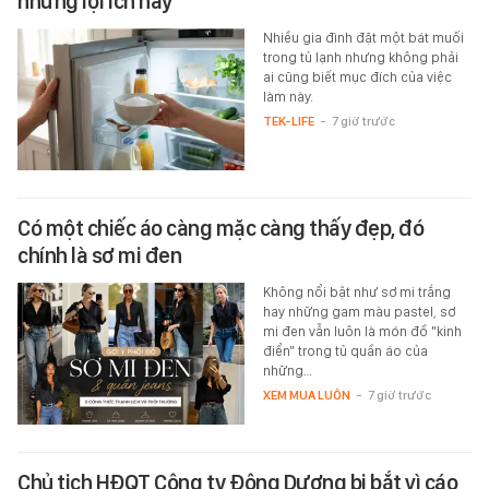
những lợi ích này
Nhiều gia đình đặt một bát muối
trong tủ lạnh nhưng không phải
ai cũng biết mục đích của việc
làm này.
TEK-LIFE
-
7 giờ trước
Có một chiếc áo càng mặc càng thấy đẹp, đó
chính là sơ mi đen
Không nổi bật như sơ mi trắng
hay những gam màu pastel, sơ
mi đen vẫn luôn là món đồ "kinh
điển" trong tủ quần áo của
những…
XEM MUA LUÔN
-
7 giờ trước
Chủ tịch HĐQT Công ty Đông Dương bị bắt vì cáo