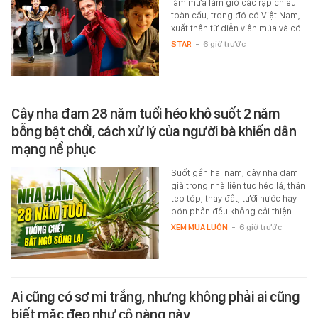
làm mưa làm gió các rạp chiếu
toàn cầu, trong đó có Việt Nam,
xuất thân từ diễn viên múa và có…
STAR
-
6 giờ trước
Cây nha đam 28 năm tuổi héo khô suốt 2 năm
bỗng bật chồi, cách xử lý của người bà khiến dân
mạng nể phục
Suốt gần hai năm, cây nha đam
già trong nhà liên tục héo lá, thân
teo tóp, thay đất, tưới nước hay
bón phân đều không cải thiện.…
XEM MUA LUÔN
-
6 giờ trước
Ai cũng có sơ mi trắng, nhưng không phải ai cũng
biết mặc đẹp như cô nàng này