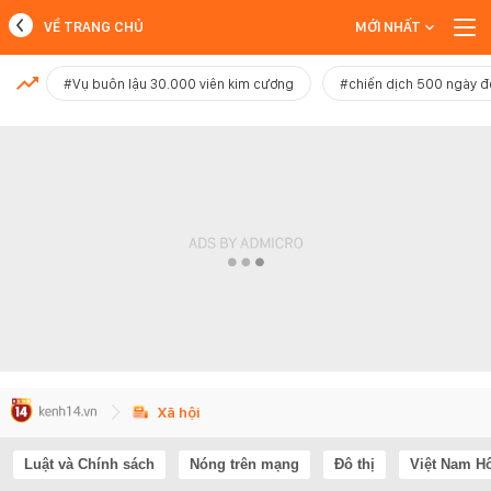
VỀ TRANG CHỦ
MỚI NHẤT
MỚI NHẤT
#Vụ buôn lậu 30.000 viên kim cương
#chiến dịch 500 ngày 
Xem thêm
Xã hội
Luật và Chính sách
Nóng trên mạng
Đô thị
Việt Nam H