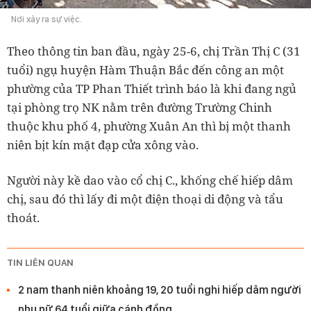
Nơi xảy ra sự việc.
Theo thông tin ban đầu, ngày 25-6, chị Trần Thị C (31
tuổi) ngụ huyện Hàm Thuận Bắc đến công an một
phường của TP Phan Thiết trình báo là khi đang ngủ
tại phòng trọ NK nằm trên đường Trường Chinh
thuộc khu phố 4, phường Xuân An thì bị một thanh
niên bịt kín mặt đạp cửa xông vào.
Người này kề dao vào cổ chị C., khống chế hiếp dâm
chị, sau đó thì lấy đi một điện thoại di động và tẩu
thoát.
TIN LIÊN QUAN
2 nam thanh niên khoảng 19, 20 tuổi nghi hiếp dâm người
phụ nữ 64 tuổi giữa cánh đồng