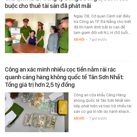
buộc cho thuê tài sản đã phát mãi
Ngày 7/8, Cơ quan Cảnh sát điều
tra Công an TP. Đà Nẵng cho biết
đã thi hành lệnh bắt bị can để
tạm giam đối với N.L.H (50 tuổi,…
XÃ HỘI
-
7 giờ trước
Công an xác minh nhiều cọc tiền nằm rải rác
quanh cảng hàng không quốc tế Tân Sơn Nhất:
Tổng giá trị hơn 2,5 tỷ đồng
Công an cửa khẩu Cảng Hàng
không Quốc tế Tân Sơn Nhất liên
tiếp phát hiện và trao trả nhiều tài
sản có giá trị lớn do hành khách…
XÃ HỘI
-
7 giờ trước