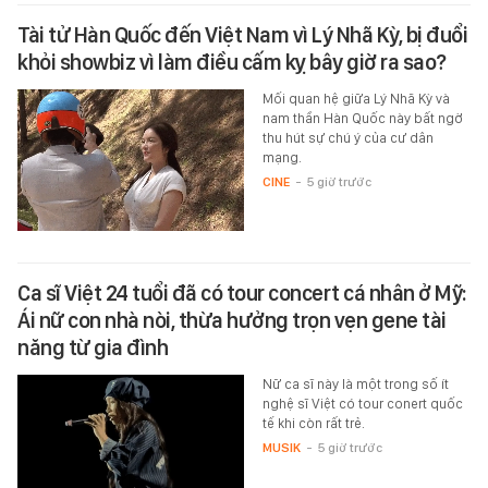
Tài tử Hàn Quốc đến Việt Nam vì Lý Nhã Kỳ, bị đuổi
khỏi showbiz vì làm điều cấm kỵ bây giờ ra sao?
Mối quan hệ giữa Lý Nhã Kỳ và
nam thần Hàn Quốc này bất ngờ
thu hút sự chú ý của cư dân
mạng.
CINE
-
5 giờ trước
Ca sĩ Việt 24 tuổi đã có tour concert cá nhân ở Mỹ:
Ái nữ con nhà nòi, thừa hưởng trọn vẹn gene tài
năng từ gia đình
Nữ ca sĩ này là một trong số ít
nghệ sĩ Việt có tour conert quốc
tế khi còn rất trẻ.
MUSIK
-
5 giờ trước