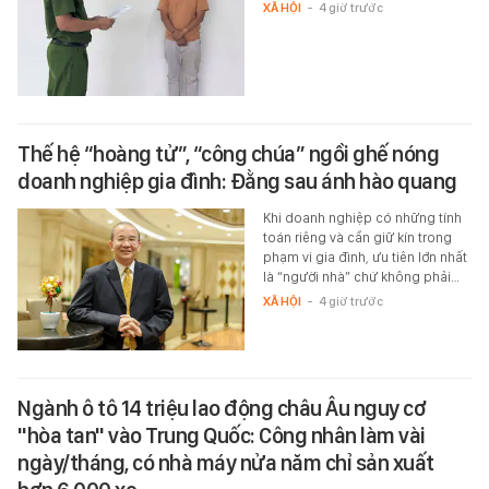
XÃ HỘI
-
4 giờ trước
Thế hệ “hoàng tử”, “công chúa” ngồi ghế nóng
doanh nghiệp gia đình: Đằng sau ánh hào quang
Khi doanh nghiệp có những tính
toán riêng và cần giữ kín trong
phạm vi gia đình, ưu tiên lớn nhất
là “người nhà” chứ không phải…
XÃ HỘI
-
4 giờ trước
Ngành ô tô 14 triệu lao động châu Âu nguy cơ
"hòa tan" vào Trung Quốc: Công nhân làm vài
ngày/tháng, có nhà máy nửa năm chỉ sản xuất