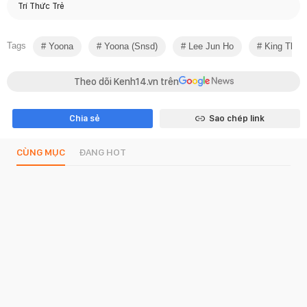
Trí Thức Trẻ
Tags
Yoona
Yoona (snsd)
Lee Jun Ho
King The L
Theo dõi Kenh14.vn trên
Chia sẻ
Sao chép link
CÙNG MỤC
ĐANG HOT