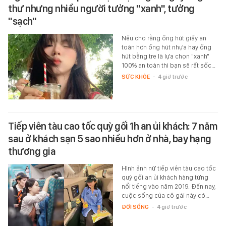
thư nhưng nhiều người tưởng "xanh", tưởng
"sạch"
Nếu cho rằng ống hút giấy an
toàn hơn ống hút nhựa hay ống
hút bằng tre là lựa chọn "xanh"
100% an toàn thì bạn sẽ rất sốc…
SỨC KHỎE
-
4 giờ trước
Tiếp viên tàu cao tốc quỳ gối 1h an ủi khách: 7 năm
sau ở khách sạn 5 sao nhiều hơn ở nhà, bay hạng
thương gia
Hình ảnh nữ tiếp viên tàu cao tốc
quỳ gối an ủi khách hàng từng
nổi tiếng vào năm 2019. Đến nay,
cuộc sống của cô gái này có…
ĐỜI SỐNG
-
4 giờ trước