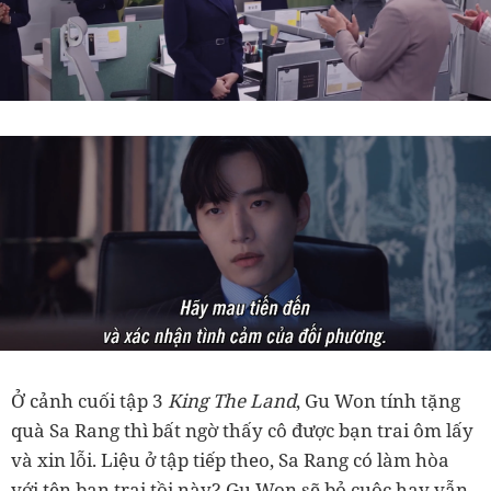
Ở cảnh cuối tập 3
King The Land
, Gu Won tính tặng
quà Sa Rang thì bất ngờ thấy cô được bạn trai ôm lấy
và xin lỗi. Liệu ở tập tiếp theo, Sa Rang có làm hòa
với tên bạn trai tồi này? Gu Won sẽ bỏ cuộc hay vẫn