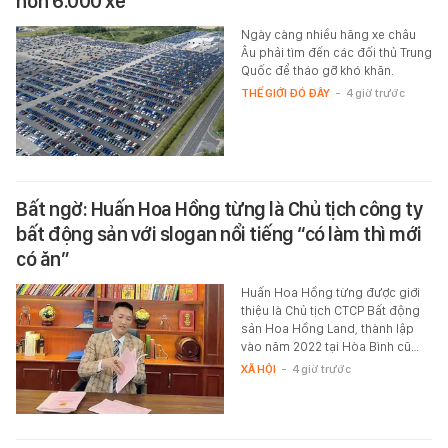
hơn 6.000 xe
Ngày càng nhiều hãng xe châu
Âu phải tìm đến các đối thủ Trung
Quốc để tháo gỡ khó khăn.
THẾ GIỚI ĐÓ ĐÂY
-
4 giờ trước
Bất ngờ: Huấn Hoa Hồng từng là Chủ tịch công ty
bất động sản với slogan nổi tiếng “có làm thì mới
có ăn”
Huấn Hoa Hồng từng được giới
thiệu là Chủ tịch CTCP Bất động
sản Hoa Hồng Land, thành lập
vào năm 2022 tại Hòa Bình cũ…
XÃ HỘI
-
4 giờ trước