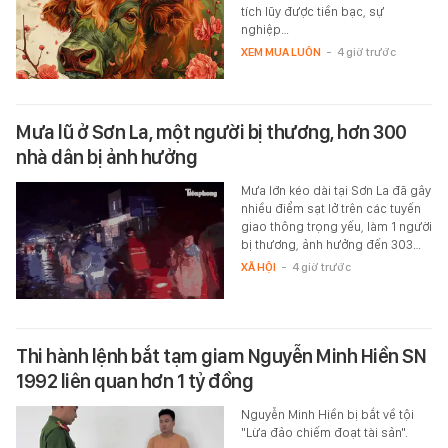
tích lũy được tiền bạc, sự
nghiệp…
XEM MUA LUÔN
-
4 giờ trước
Mưa lũ ở Sơn La, một người bị thương, hơn 300
nhà dân bị ảnh hưởng
Mưa lớn kéo dài tại Sơn La đã gây
nhiều điểm sạt lở trên các tuyến
giao thông trọng yếu, làm 1 người
bị thương, ảnh hưởng đến 303…
XÃ HỘI
-
4 giờ trước
Thi hành lệnh bắt tạm giam Nguyễn Minh Hiền SN
1992 liên quan hơn 1 tỷ đồng
Nguyễn Minh Hiền bị bắt về tội
"Lừa đảo chiếm đoạt tài sản".