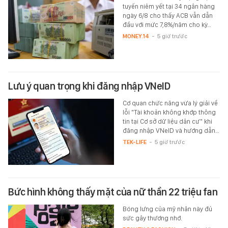
tuyến niêm yết tại 34 ngân hàng
ngày 6/8 cho thấy ACB vẫn dẫn
đầu với mức 7,8%/năm cho kỳ…
MONEY.14
-
5 giờ trước
Lưu ý quan trọng khi đăng nhập VNeID
Cơ quan chức năng vừa lý giải về
lỗi "Tài khoản không khớp thông
tin tại Cơ sở dữ liệu dân cư" khi
đăng nhập VNeID và hướng dẫn…
TEK-LIFE
-
5 giờ trước
Bức hình không thấy mặt của nữ thần 22 triệu fan
Bóng lưng của mỹ nhân này đủ
sức gây thương nhớ.