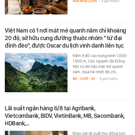
XEM MUA LUÔN
-
5 giờ trước
Việt Nam có 1 nơi mát mẻ quanh năm chỉ khoảng
20 độ, sở hữu cung đường thuộc nhóm "tứ đại
đỉnh đèo", được Oscar du lịch vinh danh liên tục
Nằm ở độ cao trung bình 1.000-
1.600 m, Cao nguyên đá Đồng
Văn có khí hậu mát mẻ quanh
năm, mùa hè nhiệt độ chỉ…
ĂN - CHƠI - ĐI
-
5 giờ trước
Lãi suất ngân hàng 6/8 tại Agribank,
Vietcombank, BIDV, VietinBank, MB, Sacombank,
HDBank,...
Khảo sát lãi suất huy động trực