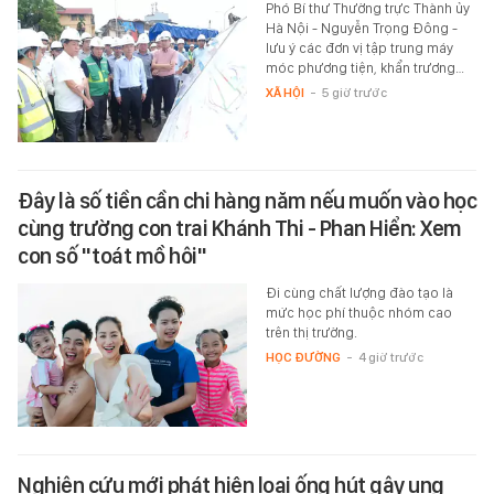
Phó Bí thư Thường trực Thành ủy
Hà Nội - Nguyễn Trọng Đông -
lưu ý các đơn vị tập trung máy
móc phương tiện, khẩn trương…
XÃ HỘI
-
5 giờ trước
Đây là số tiền cần chi hàng năm nếu muốn vào học
cùng trường con trai Khánh Thi - Phan Hiển: Xem
con số "toát mồ hôi"
Đi cùng chất lượng đào tạo là
mức học phí thuộc nhóm cao
trên thị trường.
HỌC ĐƯỜNG
-
4 giờ trước
Nghiên cứu mới phát hiện loại ống hút gây ung