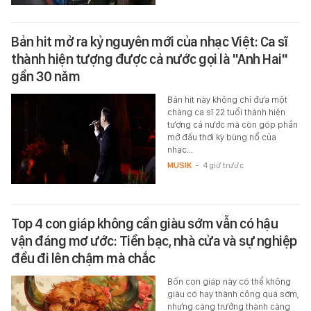
Bản hit mở ra kỷ nguyên mới của nhạc Việt: Ca sĩ
thành hiện tượng được cả nước gọi là "Anh Hai"
gần 30 năm
Bản hit này không chỉ đưa một
chàng ca sĩ 22 tuổi thành hiện
tượng cả nước mà còn góp phần
mở đầu thời kỳ bùng nổ của
nhạc…
MUSIK
-
4 giờ trước
Top 4 con giáp không cần giàu sớm vẫn có hậu
vận đáng mơ ước: Tiền bạc, nhà cửa và sự nghiệp
đều đi lên chậm mà chắc
Bốn con giáp này có thể không
giàu có hay thành công quá sớm,
nhưng càng trưởng thành càng