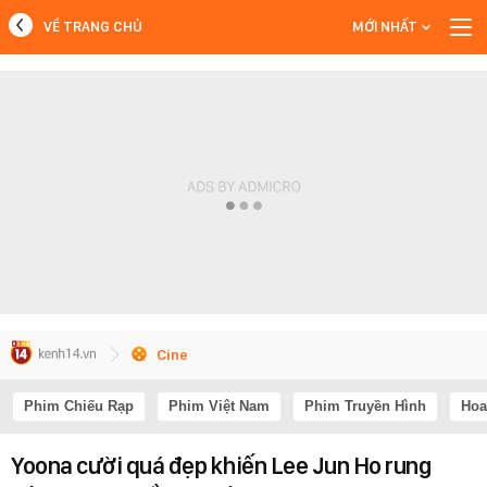
VỀ TRANG CHỦ
MỚI NHẤT
MỚI NHẤT
Xem thêm
Cine
Phim Chiếu Rạp
Phim Việt Nam
Phim Truyền Hình
Hoa
Yoona cười quá đẹp khiến Lee Jun Ho rung