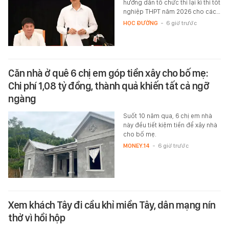
hướng dẫn tổ chức thi lại kì thi tốt
nghiệp THPT năm 2026 cho các…
HỌC ĐƯỜNG
-
6 giờ trước
Căn nhà ở quê 6 chị em góp tiền xây cho bố mẹ:
Chi phí 1,08 tỷ đồng, thành quả khiến tất cả ngỡ
ngàng
Suốt 10 năm qua, 6 chị em nhà
này đều tiết kiệm tiền để xây nhà
cho bố mẹ.
MONEY.14
-
6 giờ trước
Xem khách Tây đi cầu khỉ miền Tây, dân mạng nín
thở vì hồi hộp