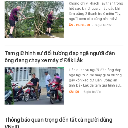
Không chỉ vị khách Tây thận trọng
hết sức khi đi qua chiếc cầu khỉ
làm bằng 2 thanh tre ở miền Tây,
người xem clip cũng nín thở vì…
ĂN - CHƠI - ĐI
-
6 giờ trước
Tạm giữ hình sự đối tượng đạp ngã người đàn
ông đang chạy xe máy ở Đắk Lắk
Liên quan vụ người đàn ông đạp
ngã người đi xe máy giữa đường
gây xôn xao dư luận, Công an
tỉnh Đắk Lắk đã tạm giữ hình sự…
XÃ HỘI
-
6 giờ trước
Thông báo quan trọng đến tất cả người dùng
VNeID