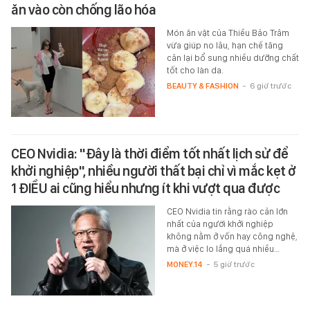
ăn vào còn chống lão hóa
Món ăn vặt của Thiều Bảo Trâm
vừa giúp no lâu, hạn chế tăng
cân lại bổ sung nhiều dưỡng chất
tốt cho làn da.
BEAUTY & FASHION
-
6 giờ trước
CEO Nvidia: "Đây là thời điểm tốt nhất lịch sử để
khởi nghiệp", nhiều người thất bại chỉ vì mắc kẹt ở
1 ĐIỀU ai cũng hiểu nhưng ít khi vượt qua được
CEO Nvidia tin rằng rào cản lớn
nhất của người khởi nghiệp
không nằm ở vốn hay công nghệ,
mà ở việc lo lắng quá nhiều…
MONEY.14
-
5 giờ trước