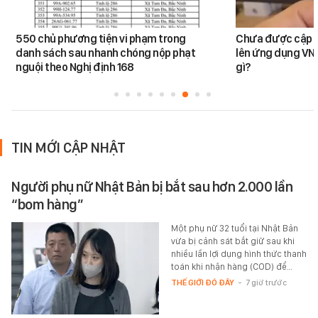
550 chủ phương tiện vi phạm trong
Chưa được cập n
danh sách sau nhanh chóng nộp phạt
lên ứng dụng VNe
nguội theo Nghị định 168
gì?
TIN MỚI CẬP NHẬT
Người phụ nữ Nhật Bản bị bắt sau hơn 2.000 lần
“bom hàng”
Một phụ nữ 32 tuổi tại Nhật Bản
vừa bị cảnh sát bắt giữ sau khi
nhiều lần lợi dụng hình thức thanh
toán khi nhận hàng (COD) để…
THẾ GIỚI ĐÓ ĐÂY
-
7 giờ trước