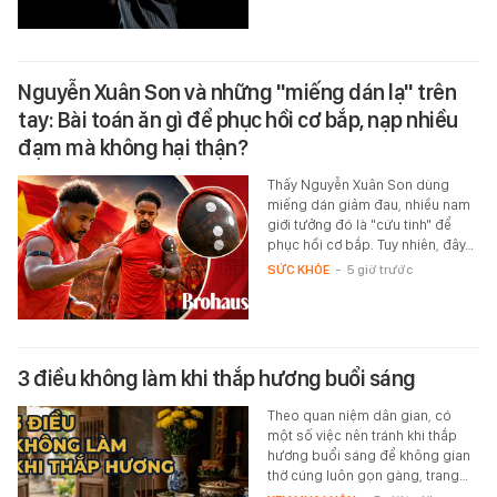
Nguyễn Xuân Son và những "miếng dán lạ" trên
tay: Bài toán ăn gì để phục hồi cơ bắp, nạp nhiều
đạm mà không hại thận?
Thấy Nguyễn Xuân Son dùng
miếng dán giảm đau, nhiều nam
giới tưởng đó là "cứu tinh" để
phục hồi cơ bắp. Tuy nhiên, đây…
SỨC KHỎE
-
5 giờ trước
3 điều không làm khi thắp hương buổi sáng
Theo quan niệm dân gian, có
một số việc nên tránh khi thắp
hương buổi sáng để không gian
thờ cúng luôn gọn gàng, trang…