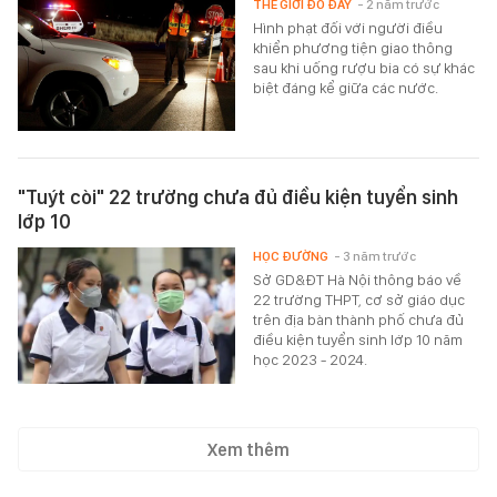
THẾ GIỚI ĐÓ ĐÂY
- 2 năm trước
Hình phạt đối với người điều
khiển phương tiện giao thông
sau khi uống rượu bia có sự khác
biệt đáng kể giữa các nước.
"Tuýt còi" 22 trường chưa đủ điều kiện tuyển sinh
lớp 10
HỌC ĐƯỜNG
- 3 năm trước
Sở GD&ĐT Hà Nội thông báo về
22 trường THPT, cơ sở giáo dục
trên địa bàn thành phố chưa đủ
điều kiện tuyển sinh lớp 10 năm
học 2023 - 2024.
Xem thêm