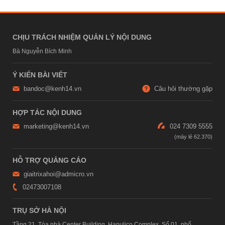
CHỊU TRÁCH NHIỆM QUẢN LÝ NỘI DUNG
Bà Nguyễn Bích Minh
Ý KIẾN BÀI VIẾT
bandoc@kenh14.vn
Câu hỏi thường gặp
HỢP TÁC NỘI DUNG
marketing@kenh14.vn
024 7309 5555
HỖ TRỢ QUẢNG CÁO
giaitrixahoi@admicro.vn
02473007108
TRỤ SỞ HÀ NỘI
Tầng 21, Tòa nhà Center Building, Hapulico Complex, Số 01, phố