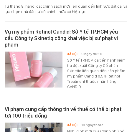
Từ tháng 8, hàng loạt chính sách mới liên quan đến lĩnh vực đất đai và
lựa chọn nhà đầu tư sẽ chính thức có hiệu lực.
Vụ mỹ phẩm Retinol Candid: Sở Y tế TP.HCM yêu
cầu Công ty Skinetiq công khai việc bị xử phạt vi
phạm
XÃ HỘI
- 9 ngày trước
Sở Y tế TP.HCM đã tiến hành kiểm
tra đột xuất Công ty Cổ phần
Skinetiq liên quan đến sản phẩm
mỹ phẩm Candid 0,5% Retinol
Treatment thuộc nhãn hàng
CANDID.
Vi phạm cung cấp thông tin về thuế có thể bị phạt
tới 100 triệu đồng
XÃ HỘI
- 18 ngày trước
Nghị định mới của Chính phủ bổ