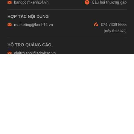
bandoc@kenh14.vn
Câu hỏi thường gặp
HỢP TÁC NỘI DUNG
marketing@kenh14.vn
024 7309 5555
HỖ TRỢ QUẢNG CÁO
giaitrixahoi@admicro.vn
02473007108
TRỤ SỞ HÀ NỘI
Tầng 21, Tòa nhà Center Building, Hapulico Complex, Số 01, phố
Nguyễn Huy Tưởng, phường Thanh Xuân, thành phố Hà Nội
TRỤ SỞ TP.HỒ CHÍ MINH
Tầng 4, Tòa nhà 123, số 127 Võ Văn Tần, Phường Xuân Hòa, TPHCM
Giấy phép thiết lập trang thông tin điện tử tổng hợp trên mạng số
2215/GP-TTĐT do Sở Thông tin và Truyền thông Hà Nội cấp ngày 10