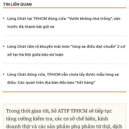
TIN LIÊN QUAN
Lòng Chát tại TP.HCM đóng cửa: "Vườn không nhà trống", sân
trước đã thành bãi gửi xe
Lòng Chát rầm rộ khuyến mãi món "lòng se điếu đạt chuẩn" 2 cơ
sở tại Hà Nội giữa bão dư luận
Lòng Chát đóng cửa, TP.HCM vẫn chưa lấy được mẫu lòng xe
điếu: Các quán trên địa bàn đều báo "hết hàng"
Trong thời gian tới, Sở ATTP TPHCM sẽ tiếp tục
tăng cường kiểm tra, các cơ sở chế biến, kinh
doanh thịt và các sản phẩm phụ phẩm từ thịt, dịch