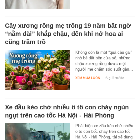
Cây xương rồng mẹ trồng 19 năm bất ngờ
“nằm dài” khắp chậu, đến khi nở hoa ai
cũng trầm trồ
Không còn là một “quả cầu gai”
nhỏ bé đặt bên cửa sổ, những
chậu xương rồng được một
người mẹ chăm sóc suốt gần…
XEM MUA LUÔN
-
6 giờ trước
Xe đầu kéo chở nhiều ô tô con cháy ngùn
ngụt trên cao tốc Hà Nội - Hải Phòng
Phát hiện xe đầu kéo chở nhiều
ô tô con bốc cháy trên cao tốc
Hà Nội - Hải Phòng, tài xế dùng