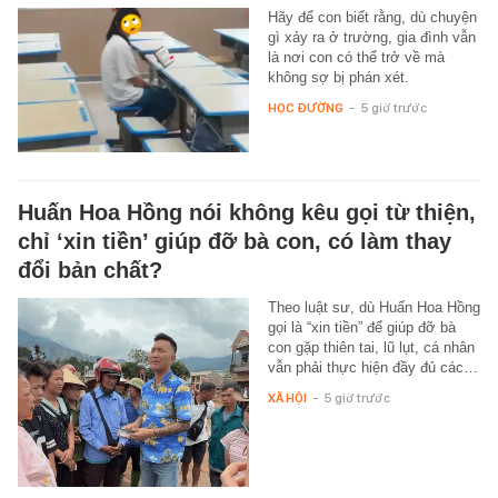
Hãy để con biết rằng, dù chuyện
gì xảy ra ở trường, gia đình vẫn
là nơi con có thể trở về mà
không sợ bị phán xét.
HỌC ĐƯỜNG
-
5 giờ trước
Huấn Hoa Hồng nói không kêu gọi từ thiện,
chỉ ‘xin tiền’ giúp đỡ bà con, có làm thay
đổi bản chất?
Theo luật sư, dù Huấn Hoa Hồng
gọi là “xin tiền” để giúp đỡ bà
con gặp thiên tai, lũ lụt, cá nhân
vẫn phải thực hiện đầy đủ các…
XÃ HỘI
-
5 giờ trước