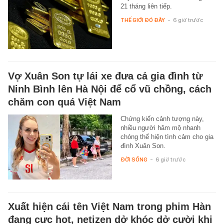
21 tháng liên tiếp.
THẾ GIỚI ĐÓ ĐÂY
-
6 giờ trước
Vợ Xuân Son tự lái xe đưa cả gia đình từ
Ninh Bình lên Hà Nội để cổ vũ chồng, cách
chăm con quá Việt Nam
Chứng kiến cảnh tượng này,
nhiều người hâm mộ nhanh
chóng thể hiện tình cảm cho gia
đình Xuân Son.
ĐỜI SỐNG
-
6 giờ trước
Xuất hiện cái tên Việt Nam trong phim Hàn
đang cực hot, netizen dở khóc dở cười khi