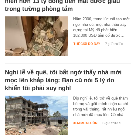
hiện hơn 13 tỷ đồng tiền mặt được giấu
trong tường phòng tắm
Năm 2006, trong lúc cải tạo một
ngôi nhà cũ, một nhà thầu xây
dựng tại Mỹ đã phát hiện
182.000 USD tiền cổ được…
THẾ GIỚI ĐÓ ĐÂY
-
7 giờ trước
Nghỉ lễ về quê, tôi bất ngờ thấy nhà mới
mọc lên khắp làng: Bạn cũ nói 5 lý do
khiến tôi phải suy nghĩ
Dịp nghỉ lễ, tôi trở về quê thăm
bố mẹ và giật mình nhận ra chỉ
trong vài tháng, rất nhiều ngôi
nhà mới đã mọc lên. Có nhà…
XEM MUA LUÔN
-
6 giờ trước