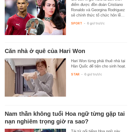
điểm được đồn đoán Cristiano
Ronaldo và Georgina Rodriguez
sẽ chính thức tổ chức hôn lễ…
SPORT
-
6 giờ trước
Căn nhà ở quê của Hari Won
Hari Won từng phải thuê nhà tại
Hàn Quốc để tiện cho sinh hoạt.
STAR
-
6 giờ trước
Nam thần không tuổi Hoa ngữ từng gặp tai
nạn nghiêm trọng giờ ra sao?
Tài tử nổi tiếng Hoa ngữ này