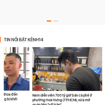
TIN NỔI BẬT KÊNH14
ăn Khoa đến
Nam diễn viên 700 tỷ giờ bán cà phê ở
ũng bị khởi
phường Hoà Hưng (TP.HCM), vừa mở
quán liền "vỡ trận"