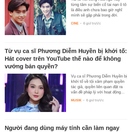
từng tâm sự biến cố tai nạn ô tô
là điều anh chưa bao giờ nghĩ
mình sẽ gặp phải trong đời.
CINE
-
6 giờ trước
Từ vụ ca sĩ Phương Diễm Huyền bị khởi tố:
Hát cover trên YouTube thế nào để không
vướng bản quyền?
Vụ ca sĩ Phương Diễm Huyền bị
khởi tố về tội xâm phạm quyền
tác giả, quyền liên quan đặt ra
vấn đề pháp lý với hoạt động…
MUSIK
-
6 giờ trước
Người đang dùng máy tính cần làm ngay