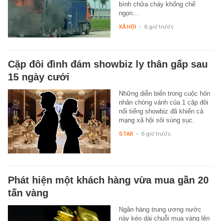
bình chữa cháy khống chế
ngọn…
XÃ HỘI
-
6 giờ trước
Cặp đôi đình đám showbiz ly thân gấp sau
15 ngày cưới
Những diễn biến trong cuộc hôn
nhân chóng vánh của 1 cặp đôi
nổi tiếng showbiz đã khiến cả
mạng xã hội sôi sùng sục.
STAR
-
6 giờ trước
Phát hiện một khách hàng vừa mua gần 20
tấn vàng
Ngân hàng trung ương nước
này kéo dài chuỗi mua vàng lên