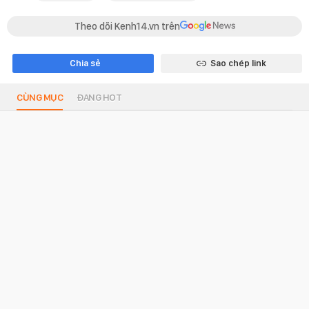
Theo dõi Kenh14.vn trên
Chia sẻ
Sao chép link
CÙNG MỤC
ĐANG HOT