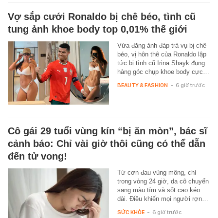
Vợ sắp cưới Ronaldo bị chê béo, tình cũ
tung ảnh khoe body top 0,01% thế giới
Vừa đăng ảnh đáp trả vụ bị chê
béo, vị hôn thê của Ronaldo lập
tức bị tình cũ Irina Shayk đụng
hàng góc chụp khoe body cực…
BEAUTY & FASHION
-
6 giờ trước
Cô gái 29 tuổi vùng kín “bị ăn mòn”, bác sĩ
cảnh báo: Chỉ vài giờ thôi cũng có thể dẫn
đến tử vong!
Từ cơn đau vùng mông, chỉ
trong vòng 24 giờ, da cô chuyển
sang màu tím và sốt cao kéo
dài. Điều khiến mọi người rợn…
SỨC KHỎE
-
6 giờ trước