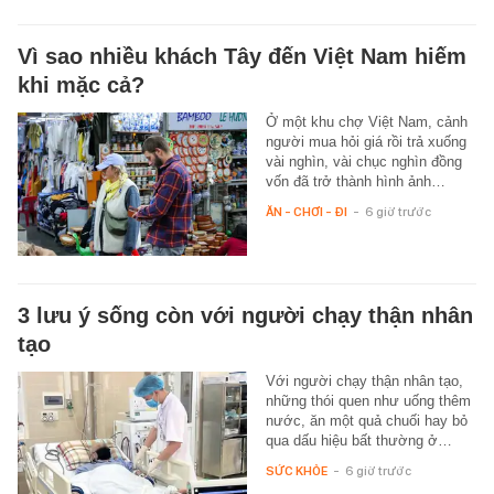
Vì sao nhiều khách Tây đến Việt Nam hiếm
khi mặc cả?
Ở một khu chợ Việt Nam, cảnh
người mua hỏi giá rồi trả xuống
vài nghìn, vài chục nghìn đồng
vốn đã trở thành hình ảnh…
ĂN - CHƠI - ĐI
-
6 giờ trước
3 lưu ý sống còn với người chạy thận nhân
tạo
Với người chạy thận nhân tạo,
những thói quen như uống thêm
nước, ăn một quả chuối hay bỏ
qua dấu hiệu bất thường ở…
SỨC KHỎE
-
6 giờ trước