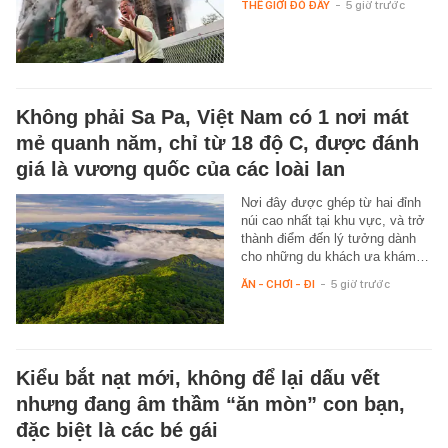
THẾ GIỚI ĐÓ ĐÂY
-
5 giờ trước
Không phải Sa Pa, Việt Nam có 1 nơi mát
mẻ quanh năm, chỉ từ 18 độ C, được đánh
giá là vương quốc của các loài lan
Nơi đây được ghép từ hai đỉnh
núi cao nhất tại khu vực, và trở
thành điểm đến lý tưởng dành
cho những du khách ưa khám…
ĂN - CHƠI - ĐI
-
5 giờ trước
Kiểu bắt nạt mới, không để lại dấu vết
nhưng đang âm thầm “ăn mòn” con bạn,
đặc biệt là các bé gái