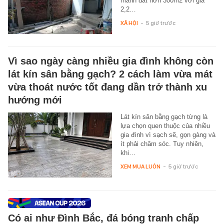
mảnh đất hơn 300m2 với giá
2,2…
XÃ HỘI
-
5 giờ trước
Vì sao ngày càng nhiều gia đình không còn
lát kín sân bằng gạch? 2 cách làm vừa mát
vừa thoát nước tốt đang dần trở thành xu
hướng mới
Lát kín sân bằng gạch từng là
lựa chọn quen thuộc của nhiều
gia đình vì sạch sẽ, gọn gàng và
ít phải chăm sóc. Tuy nhiên,
khi…
XEM MUA LUÔN
-
5 giờ trước
Có ai như Đình Bắc, đá bóng tranh chấp