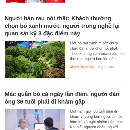
Người bán rau nói thật: Khách thường
chọn bó xanh mướt, người trong nghề lại
quan sát kỹ 3 đặc điểm này
Một bó rau xanh mướt chưa
chắc đã là lựa chọn tốt nhất.
Theo kinh nghiệm của nhiều tiểu
thương, người bán lâu năm…
XEM MUA LUÔN
-
6 giờ trước
Mặc quần bó cả ngày lẫn đêm, người đàn
ông 36 tuổi phải đi khám gấp
Một nam giới 36 tuổi phải đi
khám vì vùng bẹn ngứa, ẩm bí,
hăm kẽ và nghi nhiễm nấm nhẹ.
Khi biết nguyên nhân, người