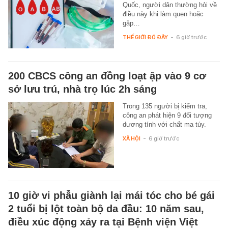
Quốc, người dân thường hỏi về
điều này khi làm quen hoặc
gặp…
THẾ GIỚI ĐÓ ĐÂY
-
6 giờ trước
200 CBCS công an đồng loạt ập vào 9 cơ
sở lưu trú, nhà trọ lúc 2h sáng
Trong 135 người bị kiểm tra,
công an phát hiện 9 đối tượng
dương tính với chất ma túy.
XÃ HỘI
-
6 giờ trước
10 giờ vi phẫu giành lại mái tóc cho bé gái
2 tuổi bị lột toàn bộ da đầu: 10 năm sau,
điều xúc động xảy ra tại Bệnh viện Việt