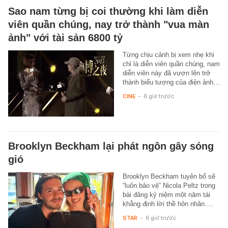
Sao nam từng bị coi thường khi làm diễn
viên quần chúng, nay trở thành "vua màn
ảnh" với tài sản 6800 tỷ
Từng chịu cảnh bị xem nhẹ khi
chỉ là diễn viên quần chúng, nam
diễn viên này đã vươn lên trở
thành biểu tượng của điện ảnh…
CINE
-
6 giờ trước
Brooklyn Beckham lại phát ngôn gây sóng
gió
Brooklyn Beckham tuyên bố sẽ
“luôn bảo vệ” Nicola Peltz trong
bài đăng kỷ niệm một năm tái
khẳng định lời thề hôn nhân.…
STAR
-
6 giờ trước