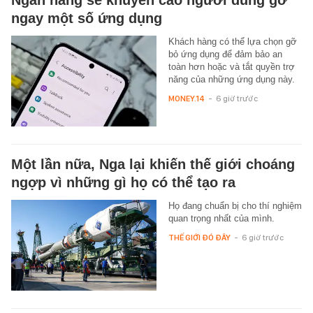
Ngân hàng sẽ khuyến cáo người dùng gỡ
ngay một số ứng dụng
Khách hàng có thể lựa chọn gỡ
bỏ ứng dụng để đảm bảo an
toàn hơn hoặc và tắt quyền trợ
năng của những ứng dụng này.
MONEY.14
-
6 giờ trước
Một lần nữa, Nga lại khiến thế giới choáng
ngợp vì những gì họ có thể tạo ra
Họ đang chuẩn bị cho thí nghiệm
quan trọng nhất của mình.
THẾ GIỚI ĐÓ ĐÂY
-
6 giờ trước