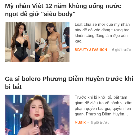
Mỹ nhân Việt 12 năm không uống nước
ngọt để giữ "siêu body"
Loạt chia sẻ mới của mỹ nhân
này để có vóc dáng tượng tạc
khiến cộng đồng làm đẹp xôn
xao.
BEAUTY & FASHION
-
6 giờ trước
Ca sĩ bolero Phương Diễm Huyền trước khi
bị bắt
Trước khi bị khởi tố, bắt tạm
giam để điều tra về hành vi xâm
phạm quyền tác giả, quyền liên
quan, Phương Diễm Huyền…
MUSIK
-
6 giờ trước