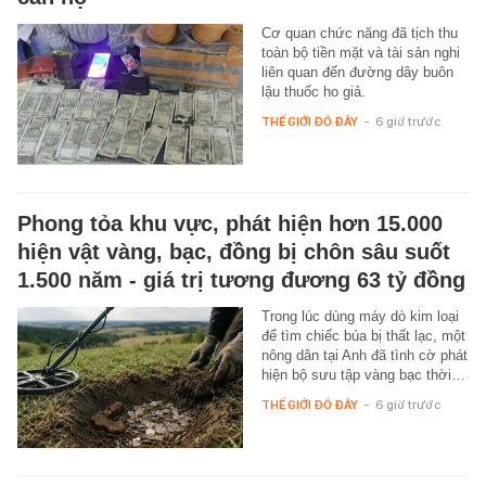
Cơ quan chức năng đã tịch thu
toàn bộ tiền mặt và tài sản nghi
liên quan đến đường dây buôn
lậu thuốc ho giả.
THẾ GIỚI ĐÓ ĐÂY
-
6 giờ trước
Phong tỏa khu vực, phát hiện hơn 15.000
hiện vật vàng, bạc, đồng bị chôn sâu suốt
1.500 năm - giá trị tương đương 63 tỷ đồng
Trong lúc dùng máy dò kim loại
để tìm chiếc búa bị thất lạc, một
nông dân tại Anh đã tình cờ phát
hiện bộ sưu tập vàng bạc thời…
THẾ GIỚI ĐÓ ĐÂY
-
6 giờ trước