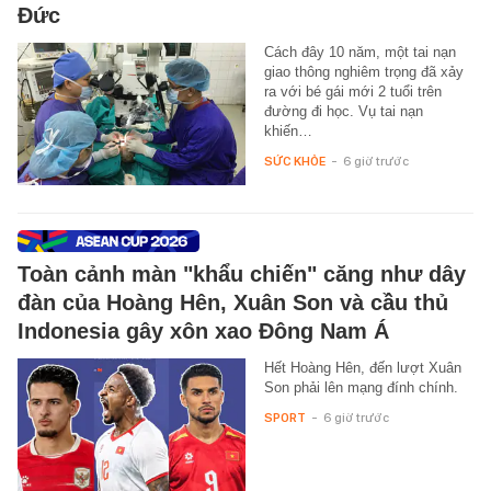
Đức
Cách đây 10 năm, một tai nạn
giao thông nghiêm trọng đã xảy
ra với bé gái mới 2 tuổi trên
đường đi học. Vụ tai nạn
khiến…
SỨC KHỎE
-
6 giờ trước
Toàn cảnh màn "khẩu chiến" căng như dây
đàn của Hoàng Hên, Xuân Son và cầu thủ
Indonesia gây xôn xao Đông Nam Á
Hết Hoàng Hên, đến lượt Xuân
Son phải lên mạng đính chính.
SPORT
-
6 giờ trước