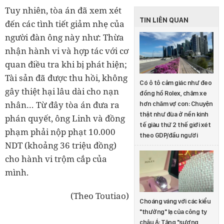
Tuy nhiên, tòa án đã xem xét
TIN LIÊN QUAN
đến các tình tiết giảm nhẹ của
người đàn ông này như: Thừa
nhận hành vi và hợp tác với cơ
quan điều tra khi bị phát hiện;
Tài sản đã được thu hồi, không
Có ô tô cảm giác như đeo
gây thiệt hại lâu dài cho nạn
đồng hồ Rolex, chăm xe
nhân… Từ đây tòa án đưa ra
hơn chăm vợ con: Chuyện
thật như đùa ở nền kinh
phán quyết, ông Linh và đồng
tế giàu thứ 2 thế giới xét
phạm phải nộp phạt 10.000
theo GDP/đầu người
NDT (khoảng 36 triệu đồng)
cho hành vi trộm cắp của
mình.
(Theo Toutiao)
Choáng váng với các kiểu
"thưởng" lạ của công ty
châu Á: Tặng "sương