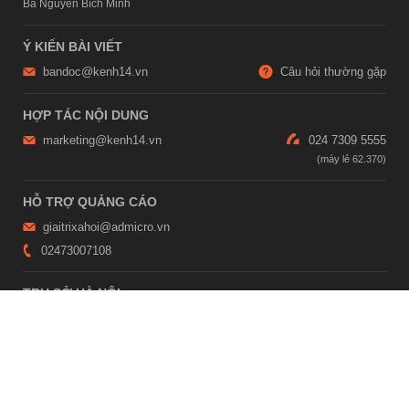
Bà Nguyễn Bích Minh
Ý KIẾN BÀI VIẾT
bandoc@kenh14.vn
Câu hỏi thường gặp
HỢP TÁC NỘI DUNG
marketing@kenh14.vn
024 7309 5555
HỖ TRỢ QUẢNG CÁO
giaitrixahoi@admicro.vn
02473007108
TRỤ SỞ HÀ NỘI
Tầng 21, Tòa nhà Center Building, Hapulico Complex, Số 01, phố
Nguyễn Huy Tưởng, phường Thanh Xuân, thành phố Hà Nội
TRỤ SỞ TP.HỒ CHÍ MINH
Tầng 4, Tòa nhà 123, số 127 Võ Văn Tần, Phường Xuân Hòa, TPHCM