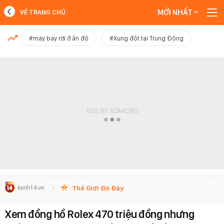
MỚI NHẤT
VỀ TRANG CHỦ
MỚI NHẤT
#máy bay rơi ở ấn độ
#Xung đột tại Trung Đông
Xem thêm
Thế Giới Đó Đây
Xem đồng hồ Rolex 470 triệu đồng nhưng