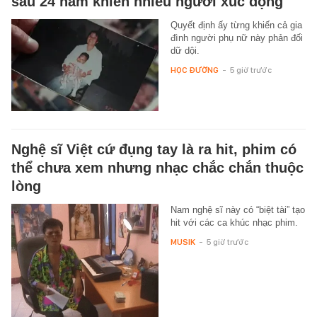
sau 24 năm khiến nhiều người xúc động
Quyết định ấy từng khiến cả gia
đình người phụ nữ này phản đối
dữ dội.
HỌC ĐƯỜNG
-
5 giờ trước
Nghệ sĩ Việt cứ đụng tay là ra hit, phim có
thể chưa xem nhưng nhạc chắc chắn thuộc
lòng
Nam nghệ sĩ này có “biệt tài” tạo
hit với các ca khúc nhạc phim.
MUSIK
-
5 giờ trước