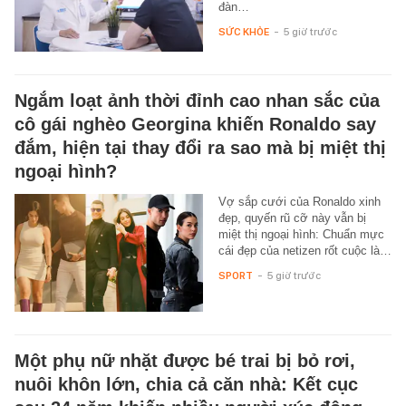
đàn…
SỨC KHỎE
-
5 giờ trước
Ngắm loạt ảnh thời đỉnh cao nhan sắc của
cô gái nghèo Georgina khiến Ronaldo say
đắm, hiện tại thay đổi ra sao mà bị miệt thị
ngoại hình?
Vợ sắp cưới của Ronaldo xinh
đẹp, quyến rũ cỡ này vẫn bị
miệt thị ngoại hình: Chuẩn mực
cái đẹp của netizen rốt cuộc là…
SPORT
-
5 giờ trước
Một phụ nữ nhặt được bé trai bị bỏ rơi,
nuôi khôn lớn, chia cả căn nhà: Kết cục