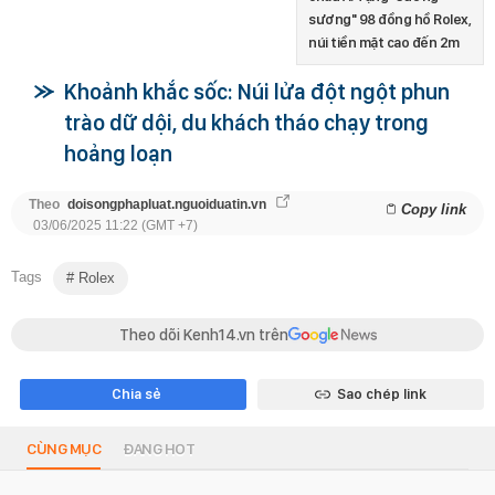
sương" 98 đồng hồ Rolex,
núi tiền mặt cao đến 2m
Khoảnh khắc sốc: Núi lửa đột ngột phun
trào dữ dội, du khách tháo chạy trong
hoảng loạn
Theo
doisongphapluat.nguoiduatin.vn
Copy link
03/06/2025 11:22 (GMT +7)
Tags
Rolex
Theo dõi Kenh14.vn trên
Chia sẻ
Sao chép link
CÙNG MỤC
ĐANG HOT