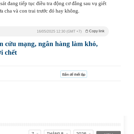
át đang tiếp tục điều tra động cơ đằng sau vụ giết
a cha và con trai trước đó hay không.
Copy link
16/05/2025 12:30 (GMT +7)
ền cứu mạng, ngân hàng làm khó,
i chết
Bấm để thiết lập
7
THÁNG 8
2026