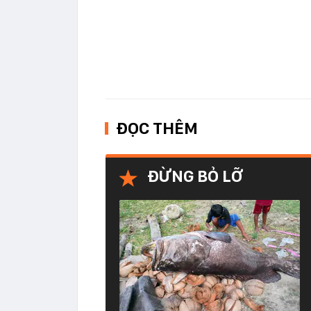
ĐỌC THÊM
ĐỪNG BỎ LỠ