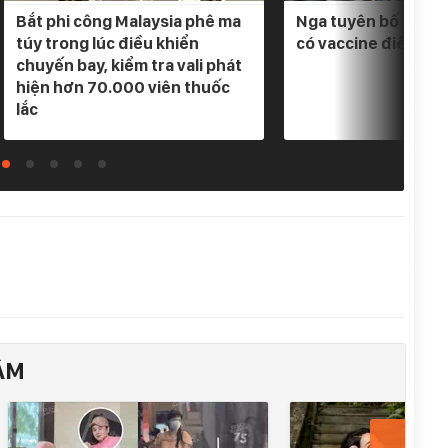
Bắt phi công Malaysia phê ma
Nga tuyên bố 3 loại
túy trong lúc điều khiển
có vaccine điều trị
chuyến bay, kiểm tra vali phát
hiện hơn 70.000 viên thuốc
lắc
ÂM