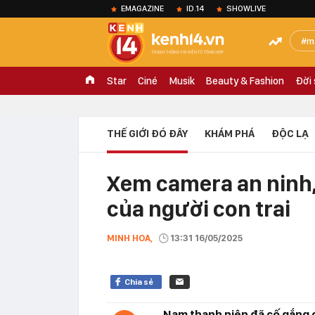
EMAGAZINE
ID.14
SHOWLIVE
m
Star
Ciné
Musik
Beauty & Fashion
Đời
THẾ GIỚI ĐÓ ĐÂY
KHÁM PHÁ
ĐỘC LẠ
Xem camera an ninh, 
của người con trai
MINH HOA,
13:31 16/05/2025
Chia sẻ
Nam thanh niên đã cố gắng c