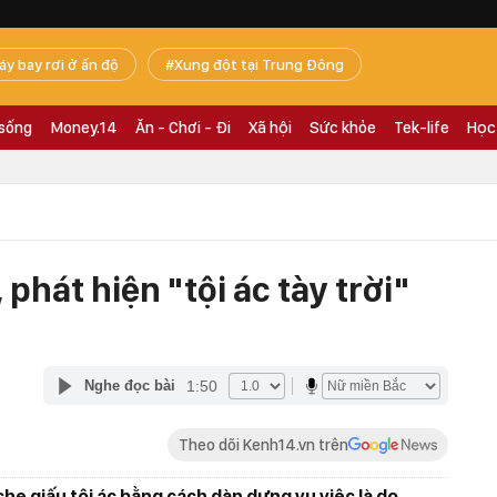
áy bay rơi ở ấn độ
Xung đột tại Trung Đông
 sống
Money.14
Ăn - Chơi - Đi
Xã hội
Sức khỏe
Tek-life
Học
phát hiện "tội ác tày trời"
1:50
Nghe đọc bài
Theo dõi Kenh14.vn trên
he giấu tội ác bằng cách dàn dựng vụ việc là do