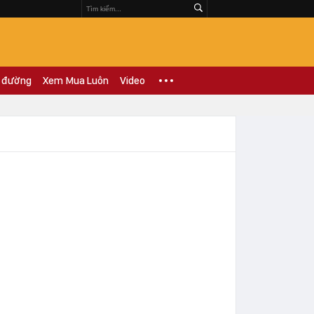
 đường
Xem Mua Luôn
Video