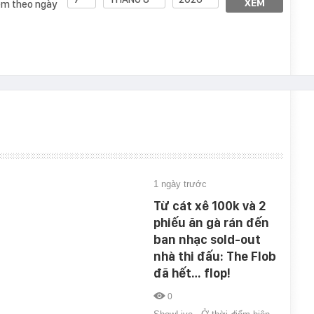
XEM
m theo ngày
1 ngày trước
Từ cát xê 100k và 2
phiếu ăn gà rán đến
ban nhạc sold-out
nhà thi đấu: The Flob
đã hết… flop!
0