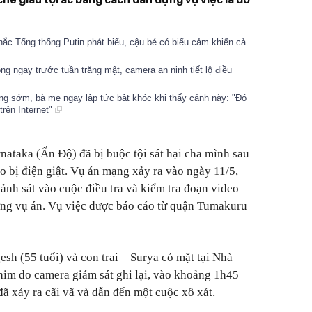
hắc Tổng thống Putin phát biểu, cậu bé có biểu cảm khiến cả
ng ngay trước tuần trăng mật, camera an ninh tiết lộ điều
g sớm, bà mẹ ngay lập tức bật khóc khi thấy cảnh này: "Đó
 trên Internet"
ataka (Ấn Độ) đã bị buộc tội sát hại cha mình sau
o bị điện giật. Vụ án mạng xảy ra vào ngày 11/5,
ảnh sát vào cuộc điều tra và kiểm tra đoạn video
ờng vụ án. Vụ việc được báo cáo từ quận Tumakuru
sh (55 tuổi) và con trai – Surya có mặt tại Nhà
im do camera giám sát ghi lại, vào khoảng 1h45
đã xảy ra cãi vã và dẫn đến một cuộc xô xát.