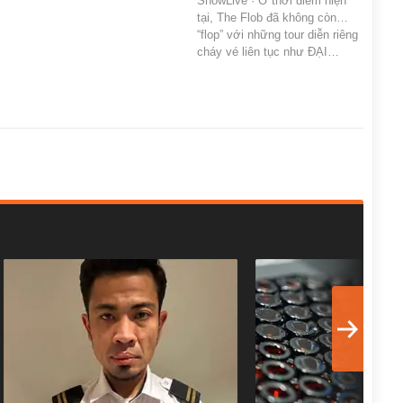
ShowLive · Ở thời điểm hiện
tại, The Flob đã không còn…
“flop” với những tour diễn riêng
cháy vé liên tục như ĐẠI…