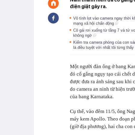
điện giật gây ra.
Vô tình lọt vào camera ngay thời k
mạng xã hội chấn động
Cô gái rơi xuống từ tầng 7 và tử vo
không ngờ
Kiểm tra camera phòng của con sán
là điều tuyệt vời nhất tôi từng thấy
Một người đàn ông ở bang Karn
đó cố gắng ngụy tạo cái chết d
được đưa ra ánh sáng sau khi c
do camera an ninh từ hiện trư
của bang Karnataka.
Cụ thể, vào đêm 11/5, ông Nage
máy kem Apollo. Theo đoạn ph
(giờ địa phương), hai cha con 