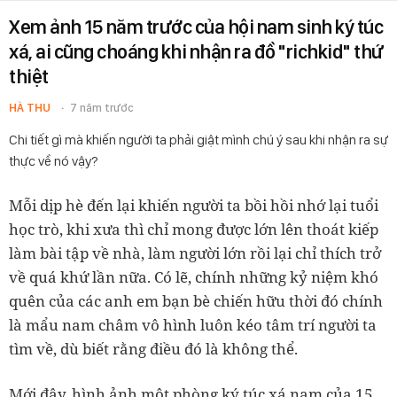
Xem ảnh 15 năm trước của hội nam sinh ký túc
xá, ai cũng choáng khi nhận ra đồ "richkid" thứ
thiệt
HÀ THU
7 năm trước
Chi tiết gì mà khiến người ta phải giật mình chú ý sau khi nhận ra sự
thực về nó vậy?
Mỗi dịp hè đến lại khiến người ta bồi hồi nhớ lại tuổi
học trò, khi xưa thì chỉ mong được lớn lên thoát kiếp
làm bài tập về nhà, làm người lớn rồi lại chỉ thích trở
về quá khứ lần nữa. Có lẽ, chính những kỷ niệm khó
quên của các anh em bạn bè chiến hữu thời đó chính
là mẩu nam châm vô hình luôn kéo tâm trí người ta
tìm về, dù biết rằng điều đó là không thể.
Mới đây, hình ảnh một phòng ký túc xá nam của 15