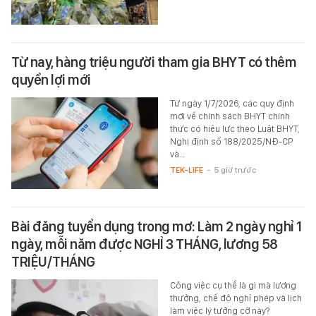
Từ nay, hàng triệu người tham gia BHYT có thêm
quyền lợi mới
Từ ngày 1/7/2026, các quy định
mới về chính sách BHYT chính
thức có hiệu lực theo Luật BHYT,
Nghị định số 188/2025/NĐ-CP
và…
TEK-LIFE
-
5 giờ trước
Bài đăng tuyển dụng trong mơ: Làm 2 ngày nghỉ 1
ngày, mỗi năm được NGHỈ 3 THÁNG, lương 58
TRIỆU/THÁNG
Công việc cụ thể là gì mà lương
thưởng, chế độ nghỉ phép và lịch
làm việc lý tưởng cỡ này?