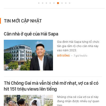
TIN MỚI CẬP NHẬT
Căn nhà ở quê của Hải Sapa
Gia đình Hải Sapa từng tổ chức
tân gia rầm rộ cho căn nhà này
vào năm 2023.
ĐỜI SỐNG
-
7 giờ trước
Thi Chông Gai mà vẫn bị chê mờ nhạt, vợ ca sĩ có
hit 151 triệu views lên tiếng
Nhũng chia sẻ của vợ ca sĩ này
đang nhận được nhiều sự quan
tâm.