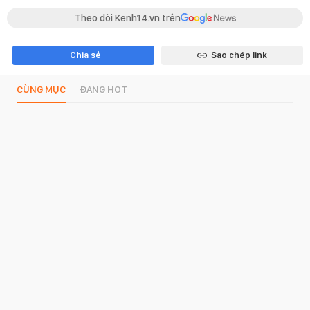
Theo dõi Kenh14.vn trên
Chia sẻ
Sao chép link
CÙNG MỤC
ĐANG HOT