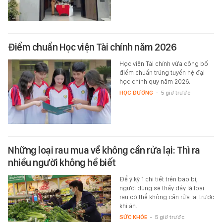
Điểm chuẩn Học viện Tài chính năm 2026
Học viện Tài chính vừa công bố
điểm chuẩn trúng tuyển hệ đại
học chính quy năm 2026.
HỌC ĐƯỜNG
-
5 giờ trước
Những loại rau mua về không cần rửa lại: Thì ra
nhiều người không hề biết
Để ý kỹ 1 chi tiết trên bao bì,
người dùng sẽ thấy đây là loại
rau có thể không cần rửa lại trước
khi ăn.
SỨC KHỎE
-
5 giờ trước