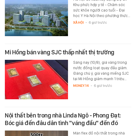
Khu phức hợp y tế - Chăm sóc
sức khỏe người cao tuổi - Đại
học Y Hà Nội theo phương thức…
XÃ HỘI
-
6 giờ trước
Mi Hồng bán vàng SJC thấp nhất thị trường
Sáng nay (10/8), giá vàng trong
nước đồng loạt quay đầu giảm.
Đáng chú ý, giá vàng miếng SJC
tại Mi Hồng giảm mạnh 1 triệu…
MONEY.14
-
6 giờ trước
Nội thất bên trong nhà Linda Ngô - Phong Đạt:
Bóc giá đến đâu dân tình "váng đầu" đến đó
Màn flex đồ nội thất trong nhà