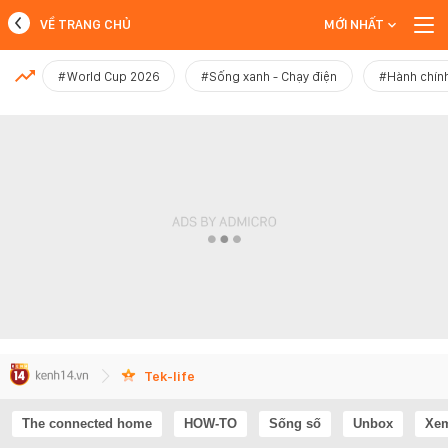
VỀ TRANG CHỦ
MỚI NHẤT
MỚI NHẤT
#World Cup 2026
#Sống xanh - Chạy điện
#Hành chính
Xem thêm
Tek-life
The connected home
HOW-TO
Sống số
Unbox
Xem