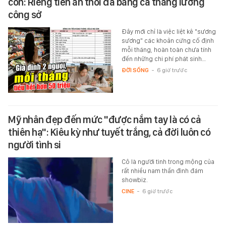
con: Riêng tiền ăn thôi đã bằng cả tháng lương
công sở
Đây mới chỉ là việc liệt kê "sương
sương" các khoản cứng cố định
mỗi tháng, hoàn toàn chưa tính
đến những chi phí phát sinh…
ĐỜI SỐNG
-
6 giờ trước
Mỹ nhân đẹp đến mức "được nắm tay là có cả
thiên hạ": Kiêu kỳ như tuyết trắng, cả đời luôn có
người tình si
Cô là người tình trong mộng của
rất nhiều nam thần đình đám
showbiz.
CINE
-
6 giờ trước