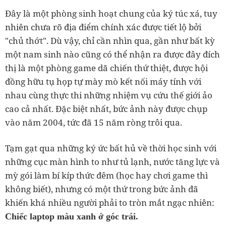
Đây là một phòng sinh hoạt chung của ký túc xá, tuy
nhiên chưa rõ địa điểm chính xác được tiết lộ bởi
"chủ thớt". Dù vậy, chỉ cần nhìn qua, gần như bất kỳ
một nam sinh nào cũng có thể nhận ra được đây đích
thị là một phòng game dã chiến thứ thiệt, được hội
đồng hữu tụ họp tự mày mò kết nối máy tính với
nhau cùng thực thi những nhiệm vụ cứu thế giới ảo
cao cả nhất. Đặc biệt nhất, bức ảnh này được chụp
vào năm 2004, tức đã 15 năm ròng trôi qua.
Tạm gạt qua những ký ức bất hủ về thời học sinh với
những cục màn hình to như tủ lạnh, nước tăng lực và
mỳ gói làm bí kíp thức đêm (học hay chơi game thì
không biết), nhưng có một thứ trong bức ảnh đã
khiến khá nhiều người phải to tròn mắt ngạc nhiên:
Chiếc laptop màu xanh ở góc trái.