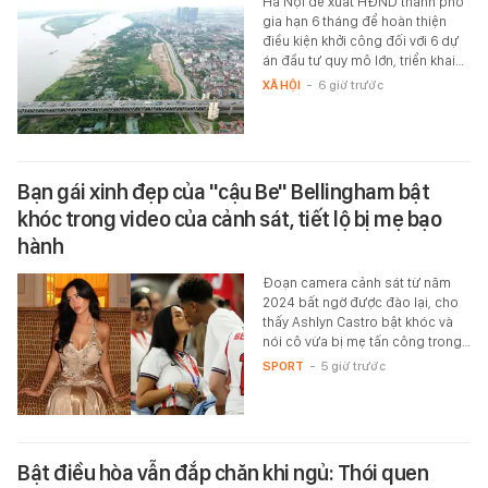
Hà Nội đề xuất HĐND thành phố
gia hạn 6 tháng để hoàn thiện
điều kiện khởi công đối với 6 dự
án đầu tư quy mô lớn, triển khai…
XÃ HỘI
-
6 giờ trước
Bạn gái xinh đẹp của "cậu Be" Bellingham bật
khóc trong video của cảnh sát, tiết lộ bị mẹ bạo
hành
Đoạn camera cảnh sát từ năm
2024 bất ngờ được đào lại, cho
thấy Ashlyn Castro bật khóc và
nói cô vừa bị mẹ tấn công trong…
SPORT
-
5 giờ trước
Bật điều hòa vẫn đắp chăn khi ngủ: Thói quen