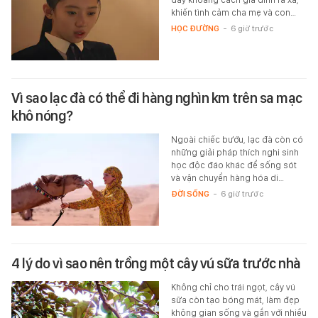
khiến tình cảm cha mẹ và con…
HỌC ĐƯỜNG
-
6 giờ trước
Vì sao lạc đà có thể đi hàng nghìn km trên sa mạc
khô nóng?
Ngoài chiếc bướu, lạc đà còn có
những giải pháp thích nghi sinh
học độc đáo khác để sống sót
và vận chuyển hàng hóa di…
ĐỜI SỐNG
-
6 giờ trước
4 lý do vì sao nên trồng một cây vú sữa trước nhà
Không chỉ cho trái ngọt, cây vú
sữa còn tạo bóng mát, làm đẹp
không gian sống và gắn với nhiều