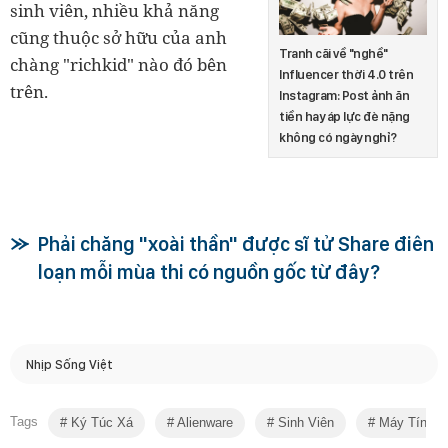
sinh viên, nhiều khả năng
cũng thuộc sở hữu của anh
Tranh cãi về "nghề"
chàng "richkid" nào đó bên
Influencer thời 4.0 trên
trên.
Instagram: Post ảnh ăn
tiền hay áp lực đè nặng
không có ngày nghỉ?
Phải chăng "xoài thần" được sĩ tử Share điên
loạn mỗi mùa thi có nguồn gốc từ đây?
Nhịp Sống Việt
Tags
Ký Túc Xá
Alienware
Sinh Viên
Máy Tính