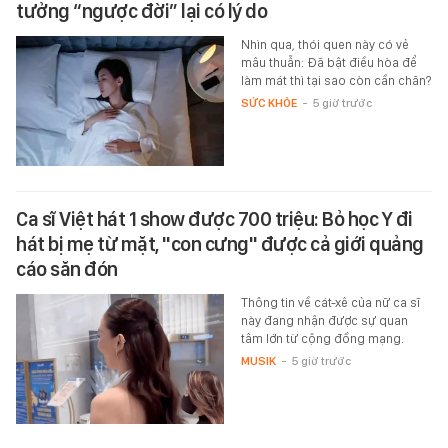
tưởng “ngược đời” lại có lý do
Nhìn qua, thói quen này có vẻ
mâu thuẫn: Đã bật điều hòa để
làm mát thì tại sao còn cần chăn?
SỨC KHỎE
-
5 giờ trước
Ca sĩ Việt hát 1 show được 700 triệu: Bỏ học Y đi
hát bị mẹ từ mặt, "con cưng" được cả giới quảng
cáo săn đón
Thông tin về cát-xê của nữ ca sĩ
này đang nhận được sự quan
tâm lớn từ cộng đồng mạng.
MUSIK
-
5 giờ trước