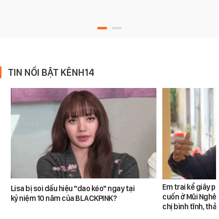
TIN NỔI BẬT KÊNH14
Em trai kể giây p
Lisa bị soi dấu hiệu "dao kéo" ngay tại
cuốn ở Mũi Nghê:
kỷ niệm 10 năm của BLACKPINK?
chị bình tĩnh, th