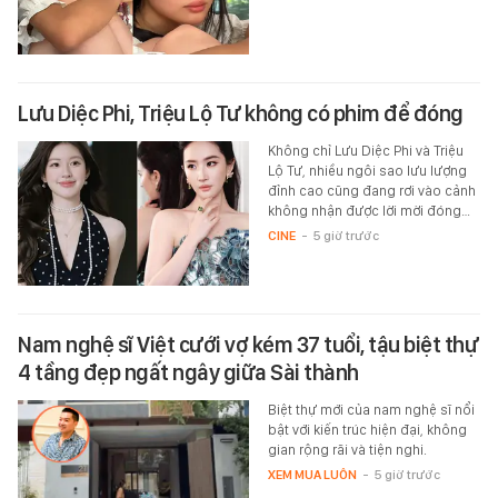
Lưu Diệc Phi, Triệu Lộ Tư không có phim để đóng
Không chỉ Lưu Diệc Phi và Triệu
Lộ Tư, nhiều ngôi sao lưu lượng
đỉnh cao cũng đang rơi vào cảnh
không nhận được lời mời đóng…
CINE
-
5 giờ trước
Nam nghệ sĩ Việt cưới vợ kém 37 tuổi, tậu biệt thự
4 tầng đẹp ngất ngây giữa Sài thành
Biệt thự mới của nam nghệ sĩ nổi
bật với kiến trúc hiện đại, không
gian rộng rãi và tiện nghi.
XEM MUA LUÔN
-
5 giờ trước