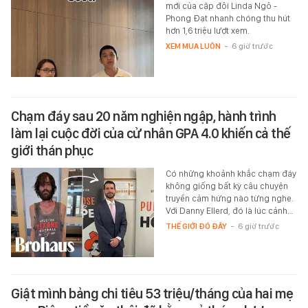
mới của cặp đôi Linda Ngô -
Phong Đạt nhanh chóng thu hút
hơn 1,6 triệu lượt xem.
XEM MUA LUÔN
-
6 giờ trước
Chạm đáy sau 20 năm nghiện ngập, hành trình
làm lại cuộc đời của cử nhân GPA 4.0 khiến cả thế
giới thán phục
Có những khoảnh khắc chạm đáy
không giống bất kỳ câu chuyện
truyền cảm hứng nào từng nghe.
Với Danny Ellerd, đó là lúc cảnh…
THẾ GIỚI ĐÓ ĐÂY
-
6 giờ trước
Giật mình bảng chi tiêu 53 triệu/tháng của hai mẹ