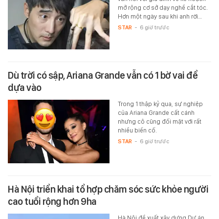
mở rộng cơ sở dạy nghề cắt tóc.
Hơn một ngày sau khi anh rời…
STAR
-
6 giờ trước
Dù trời có sập, Ariana Grande vẫn có 1 bờ vai để
dựa vào
Trong 1 thập kỷ qua, sự nghiệp
của Ariana Grande cất cánh
nhưng cô cũng đối mặt với rất
nhiều biến cố.
STAR
-
6 giờ trước
Hà Nội triển khai tổ hợp chăm sóc sức khỏe người
cao tuổi rộng hơn 9ha
Hà Nội đề xuất xây dựng Dự án