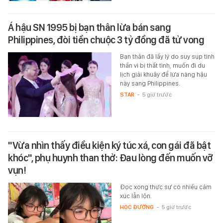
Á hậu SN 1995 bị bạn thân lừa bán sang
Philippines, đòi tiền chuộc 3 tỷ đồng đã tử vong
Bạn thân đã lấy lý do suy sụp tinh
thần vì bị thất tình, muốn đi du
lịch giải khuây để lừa nàng hậu
này sang Philippines.
STAR
-
5 giờ trước
"Vừa nhìn thấy điều kiện ký túc xá, con gái đã bật
khóc", phụ huynh than thở: Đau lòng đến muốn vỡ
vụn!
Đọc xong thực sự có nhiều cảm
xúc lẫn lộn.
HỌC ĐƯỜNG
-
5 giờ trước