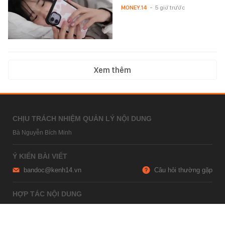
MONEY.14
-
5 giờ trước
Xem thêm
CHỊU TRÁCH NHIỆM QUẢN LÝ NỘI DUNG
Bà Nguyễn Bích Minh
Ý KIẾN BÀI VIẾT
bandoc@kenh14.vn
Câu hỏi thường gặp
HỢP TÁC NỘI DUNG
marketing@kenh14.vn
024 7309 5555