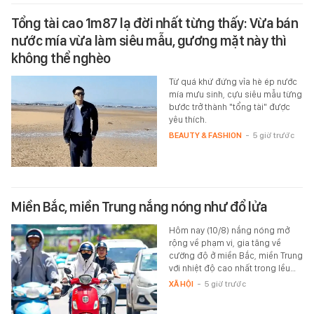
Tổng tài cao 1m87 lạ đời nhất từng thấy: Vừa bán
nước mía vừa làm siêu mẫu, gương mặt này thì
không thể nghèo
Từ quá khứ đứng vỉa hè ép nước
mía mưu sinh, cựu siêu mẫu từng
bước trở thành "tổng tài" được
yêu thích.
BEAUTY & FASHION
-
5 giờ trước
Miền Bắc, miền Trung nắng nóng như đổ lửa
Hôm nay (10/8) nắng nóng mở
rộng về phạm vi, gia tăng về
cường độ ở miền Bắc, miền Trung
với nhiệt độ cao nhất trong lều…
XÃ HỘI
-
5 giờ trước