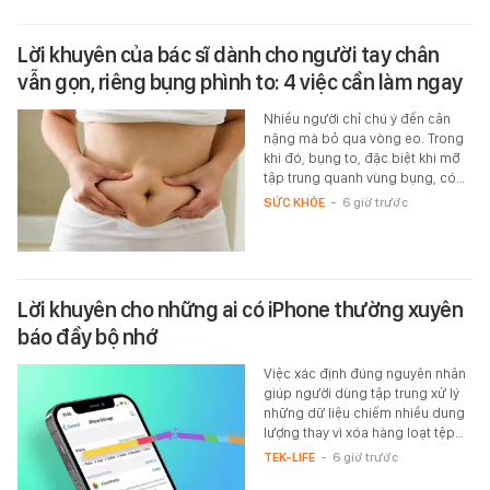
Lời khuyên của bác sĩ dành cho người tay chân
vẫn gọn, riêng bụng phình to: 4 việc cần làm ngay
Nhiều người chỉ chú ý đến cân
nặng mà bỏ qua vòng eo. Trong
khi đó, bụng to, đặc biệt khi mỡ
tập trung quanh vùng bụng, có…
SỨC KHỎE
-
6 giờ trước
Lời khuyên cho những ai có iPhone thường xuyên
báo đầy bộ nhớ
Việc xác định đúng nguyên nhân
giúp người dùng tập trung xử lý
những dữ liệu chiếm nhiều dung
lượng thay vì xóa hàng loạt tệp…
TEK-LIFE
-
6 giờ trước