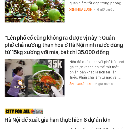
quan niệm tốt đẹp trong phong…
XEM MUA LUÔN
-
6 giờ trước
"Lên phố cổ cũng không ra được vị này": Quán
phở chả nướng than hoa ở Hà Nội ninh nước dùng
từ 15kg xương với mía, bát chỉ 35.000 đồng
Nếu đã quá quen với phở bò, phở
gà, thực khách có thể thử một
phiên bản khác lạ hơn tại Tân
Triều. Phần chả làm từ nạc vai,…
ĂN - CHƠI - ĐI
-
6 giờ trước
Hà Nội đề xuất gia hạn thực hiện 6 dự án lớn