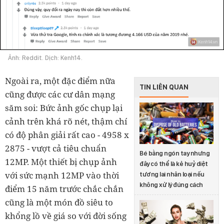
Ảnh: Reddit. Dịch: Kenh14.
Ngoài ra, một đặc điểm nữa
TIN LIÊN QUAN
cũng được các cư dân mạng
săm soi: Bức ảnh gốc chụp lại
cảnh trên khá rõ nét, thậm chí
có độ phân giải rất cao - 4958 x
2875 - vượt cả tiêu chuẩn
Bé bằng ngón tay nhưng
12MP. Một thiết bị chụp ảnh
đây có thể là kẻ huỷ diệt
với sức mạnh 12MP vào thời
tương lai nhân loại nếu
không xử lý đúng cách
điểm 15 năm trước chắc chắn
cũng là một món đồ siêu to
khổng lồ về giá so với đời sống