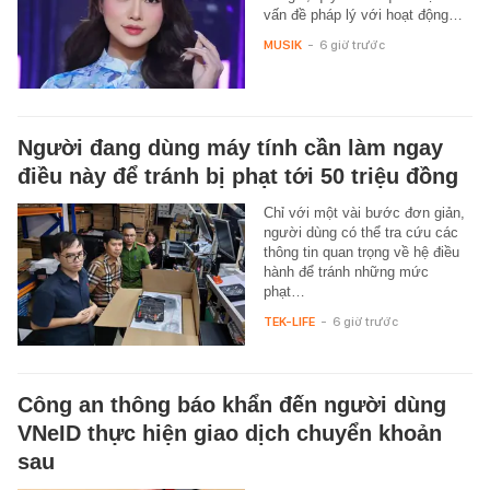
vấn đề pháp lý với hoạt động…
MUSIK
-
6 giờ trước
Người đang dùng máy tính cần làm ngay
điều này để tránh bị phạt tới 50 triệu đồng
Chỉ với một vài bước đơn giản,
người dùng có thể tra cứu các
thông tin quan trọng về hệ điều
hành để tránh những mức
phạt…
TEK-LIFE
-
6 giờ trước
Công an thông báo khẩn đến người dùng
VNeID thực hiện giao dịch chuyển khoản
sau