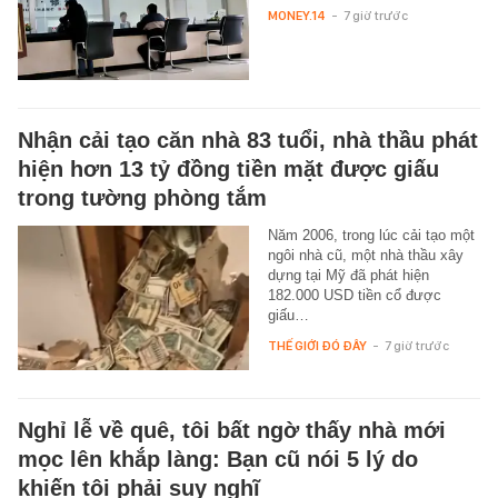
MONEY.14
-
7 giờ trước
Nhận cải tạo căn nhà 83 tuổi, nhà thầu phát
hiện hơn 13 tỷ đồng tiền mặt được giấu
trong tường phòng tắm
Năm 2006, trong lúc cải tạo một
ngôi nhà cũ, một nhà thầu xây
dựng tại Mỹ đã phát hiện
182.000 USD tiền cổ được
giấu…
THẾ GIỚI ĐÓ ĐÂY
-
7 giờ trước
Nghỉ lễ về quê, tôi bất ngờ thấy nhà mới
mọc lên khắp làng: Bạn cũ nói 5 lý do
khiến tôi phải suy nghĩ