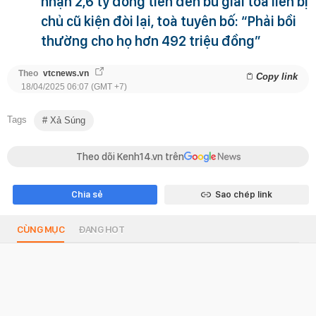
nhận 2,6 tỷ đồng tiền đền bù giải tỏa liền bị
chủ cũ kiện đòi lại, toà tuyên bố: “Phải bồi
thường cho họ hơn 492 triệu đồng”
Theo
vtcnews.vn
Copy link
18/04/2025 06:07 (GMT +7)
Tags
Xả Súng
Theo dõi Kenh14.vn trên
Chia sẻ
Sao chép link
CÙNG MỤC
ĐANG HOT