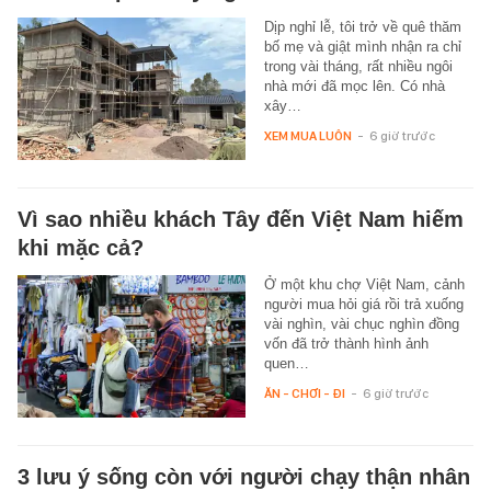
Dịp nghỉ lễ, tôi trở về quê thăm
bố mẹ và giật mình nhận ra chỉ
trong vài tháng, rất nhiều ngôi
nhà mới đã mọc lên. Có nhà
xây…
XEM MUA LUÔN
-
6 giờ trước
Vì sao nhiều khách Tây đến Việt Nam hiếm
khi mặc cả?
Ở một khu chợ Việt Nam, cảnh
người mua hỏi giá rồi trả xuống
vài nghìn, vài chục nghìn đồng
vốn đã trở thành hình ảnh
quen…
ĂN - CHƠI - ĐI
-
6 giờ trước
3 lưu ý sống còn với người chạy thận nhân