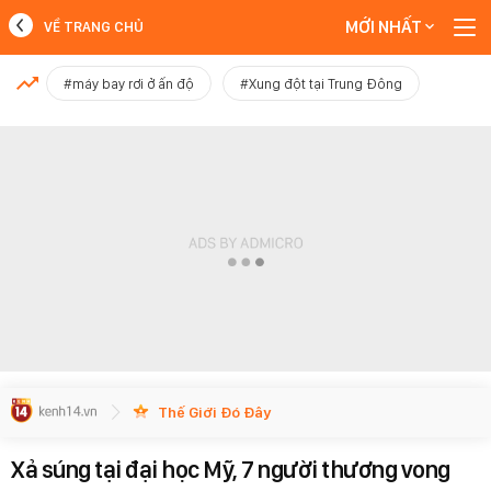
MỚI NHẤT
VỀ TRANG CHỦ
MỚI NHẤT
#máy bay rơi ở ấn độ
#Xung đột tại Trung Đông
Xem thêm
Thế Giới Đó Đây
Xả súng tại đại học Mỹ, 7 người thương vong