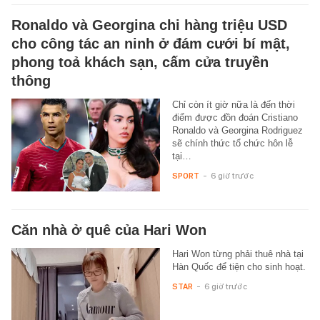
Ronaldo và Georgina chi hàng triệu USD
cho công tác an ninh ở đám cưới bí mật,
phong toả khách sạn, cấm cửa truyền
thông
Chỉ còn ít giờ nữa là đến thời
điểm được đồn đoán Cristiano
Ronaldo và Georgina Rodriguez
sẽ chính thức tổ chức hôn lễ
tại…
SPORT
-
6 giờ trước
Căn nhà ở quê của Hari Won
Hari Won từng phải thuê nhà tại
Hàn Quốc để tiện cho sinh hoạt.
STAR
-
6 giờ trước