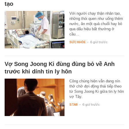
tạo
Với người chạy thận nhân tạo,
những thói quen như uống thêm
nước, ăn một quả chuối hay bỏ
qua dấu hiệu bất thường ở
cầu…
SỨC KHỎE
-
6 giờ trước
Vợ Song Joong Ki đùng đùng bỏ về Anh
trước khi dính tin ly hôn
Công chúng hiện vẫn đang nín
thở chờ đợi động thái tiếp theo
từ Song Joong Ki giữa tin ly hôn
vợ Tây.
STAR
-
6 giờ trước