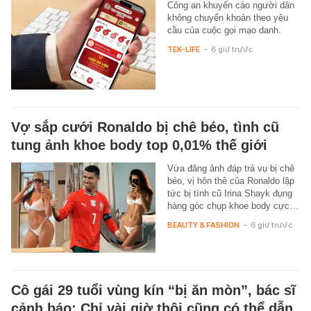
Công an khuyến cáo người dân
không chuyển khoản theo yêu
cầu của cuộc gọi mạo danh.
TEK-LIFE
-
6 giờ trước
Vợ sắp cưới Ronaldo bị chê béo, tình cũ
tung ảnh khoe body top 0,01% thế giới
Vừa đăng ảnh đáp trả vụ bị chê
béo, vị hôn thê của Ronaldo lập
tức bị tình cũ Irina Shayk đụng
hàng góc chụp khoe body cực…
BEAUTY & FASHION
-
6 giờ trước
Cô gái 29 tuổi vùng kín “bị ăn mòn”, bác sĩ
cảnh báo: Chỉ vài giờ thôi cũng có thể dẫn