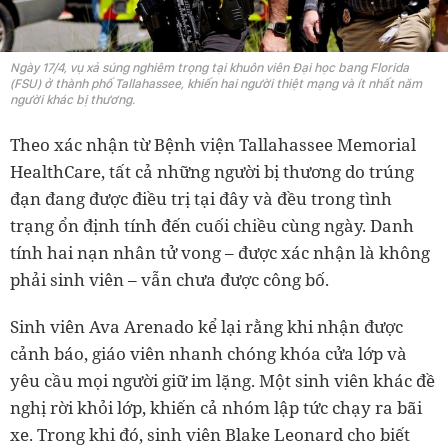
Ngày 17/4, vụ xả súng nghiêm trọng tại khuôn viên Đại học bang Florida
(FSU) ở thành phố Tallahassee, khiến hai người thiệt mạng và ít nhất năm
người khác bị thương.
Theo xác nhận từ Bệnh viện Tallahassee Memorial
HealthCare, tất cả những người bị thương do trúng
đạn đang được điều trị tại đây và đều trong tình
trạng ổn định tính đến cuối chiều cùng ngày. Danh
tính hai nạn nhân tử vong – được xác nhận là không
phải sinh viên – vẫn chưa được công bố.
Sinh viên Ava Arenado kể lại rằng khi nhận được
cảnh báo, giáo viên nhanh chóng khóa cửa lớp và
yêu cầu mọi người giữ im lặng. Một sinh viên khác đề
nghị rời khỏi lớp, khiến cả nhóm lập tức chạy ra bãi
xe. Trong khi đó, sinh viên Blake Leonard cho biết