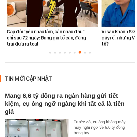
Cặp đôi "yêu nhau lắm, cắn nhau đau"
Vì sao Khánh Sky
chỉ sau 72 ngày: Đàng gái tố cáo, đàng
gây rối, nhưng V
trai đưa ra tòa!
tố?
TIN MỚI CẬP NHẬT
Mang 6,6 tỷ đồng ra ngân hàng gửi tiết
kiệm, cụ ông ngỡ ngàng khi tất cả là tiền
giả
Trước đó, cụ ông không mảy
may nghi ngờ về 6,6 tỷ đồng
trong tay.