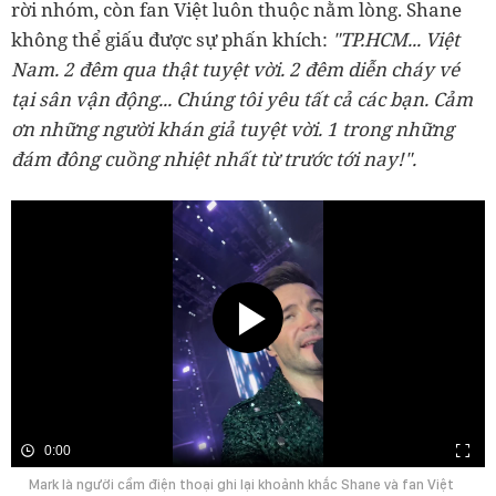
rời nhóm, còn fan Việt luôn thuộc nằm lòng. Shane
không thể giấu được sự phấn khích:
"TP.HCM... Việt
Nam. 2 đêm qua thật tuyệt vời. 2 đêm diễn cháy vé
tại sân vận động... Chúng tôi yêu tất cả các bạn. Cảm
ơn những người khán giả tuyệt vời. 1 trong những
đám đông cuồng nhiệt nhất từ trước tới nay!".
0:00
Mark là người cầm điện thoại ghi lại khoảnh khắc Shane và fan Việt