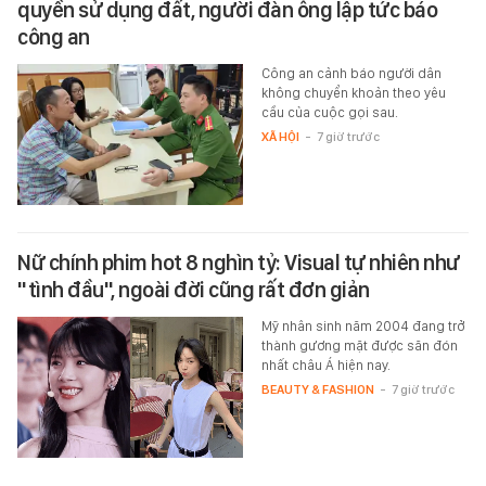
quyền sử dụng đất, người đàn ông lập tức báo
công an
Công an cảnh báo người dân
không chuyển khoản theo yêu
cầu của cuộc gọi sau.
XÃ HỘI
-
7 giờ trước
Nữ chính phim hot 8 nghìn tỷ: Visual tự nhiên như
"tình đầu", ngoài đời cũng rất đơn giản
Mỹ nhân sinh năm 2004 đang trở
thành gương mặt được săn đón
nhất châu Á hiện nay.
BEAUTY & FASHION
-
7 giờ trước