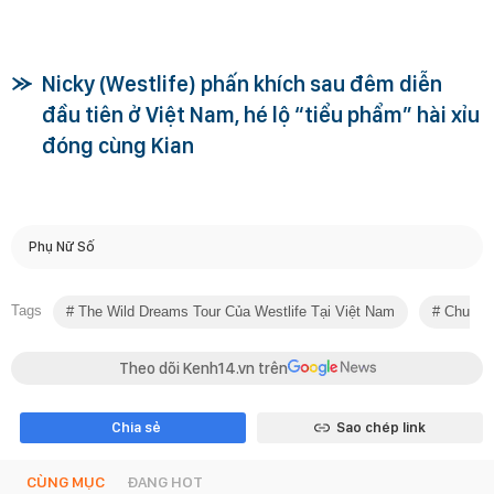
Nicky (Westlife) phấn khích sau đêm diễn
đầu tiên ở Việt Nam, hé lộ “tiểu phẩm” hài xỉu
đóng cùng Kian
Phụ Nữ Số
Tags
The Wild Dreams Tour Của Westlife Tại Việt Nam
Chuyện
Theo dõi Kenh14.vn trên
Chia sẻ
Sao chép link
CÙNG MỤC
ĐANG HOT