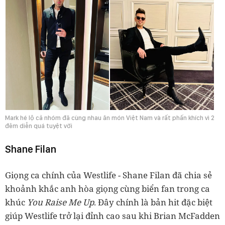
Mark hé lộ cả nhóm đã cùng nhau ăn món Việt Nam và rất phấn khích vì 2
đêm diễn quá tuyệt vời
Shane Filan
Giọng ca chính của Westlife - Shane Filan đã chia sẻ
khoảnh khắc anh hòa giọng cùng biển fan trong ca
khúc
You Raise Me Up
. Đây chính là bản hit đặc biệt
giúp Westlife trở lại đỉnh cao sau khi Brian McFadden