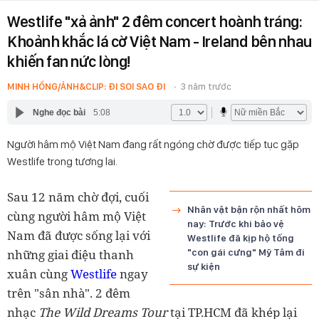
Westlife "xả ảnh" 2 đêm concert hoành tráng:
Khoảnh khắc lá cờ Việt Nam - Ireland bên nhau
khiến fan nức lòng!
MINH HỒNG/ẢNH&CLIP: ĐI SOI SAO ĐI
3 năm trước
Nghe đọc bài
5:08
Người hâm mộ Việt Nam đang rất ngóng chờ được tiếp tục gặp
Westlife trong tương lai.
Sau 12 năm chờ đợi, cuối
Nhân vật bận rộn nhất hôm
cùng người hâm mộ Việt
nay: Trước khi bảo vệ
Nam đã được sống lại với
Westlife đã kịp hộ tống
những giai điệu thanh
"con gái cưng" Mỹ Tâm đi
sự kiện
xuân cùng
Westlife
ngay
trên "sân nhà". 2 đêm
nhạc
The Wild Dreams Tour
tại TP.HCM đã khép lại