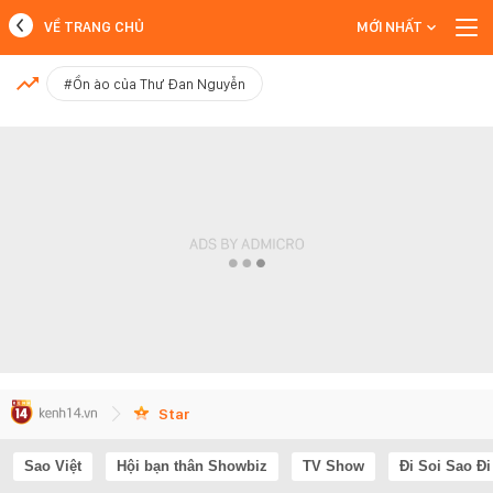
VỀ TRANG CHỦ
MỚI NHẤT
MỚI NHẤT
#Ồn ào của Thư Đan Nguyễn
Xem thêm
Star
Sao Việt
Hội bạn thân Showbiz
TV Show
Đi Soi Sao Đi