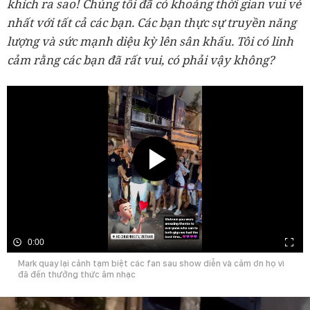
khích ra sao! Chúng tôi đã có khoảng thời gian vui vẻ
nhất với tất cả các bạn. Các bạn thực sự truyền năng
lượng và sức mạnh diệu kỳ lên sân khấu. Tôi có linh
cảm rằng các bạn đã rất vui, có phải vậy không?
0:00
Mark quay lại cảnh tạm biệt các fan sau show diễn và cảm ơn họ vì
đã đến thưởng thức âm nhạc