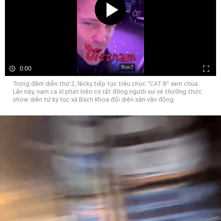
0:00
Trong đêm diễn thứ 2, Nicky tiếp tục trêu chọc "CAT 8" xem chùa.
Lần này, nam ca sĩ phát hiện có rất đông người vui vẻ thưởng thức
show diễn từ ký túc xá Bách Khoa đối diện sân vận động