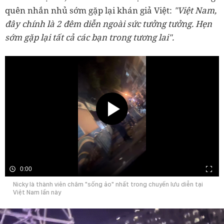
quên nhắn nhủ sớm gặp lại khán giả Việt:
"Việt Nam,
đây chính là 2 đêm diễn ngoài sức tưởng tưởng. Hẹn
sớm gặp lại tất cả các bạn trong tương lai".
0:00
Nicky là thành viên chăm "sống ảo" nhất trong chuyến lưu diễn tại
Việt Nam lần này