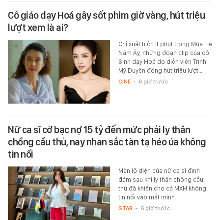
Cô giáo dạy Hoá gây sốt phim giờ vàng, hút triệu
lượt xem là ai?
Chỉ xuất hiện ít phút trong Mùa Hè
Năm Ấy, những đoạn clip của cô
Sinh dạy Hoá do diễn viên Trình
Mỹ Duyên đóng hút triệu lượt…
CINE
-
6 giờ trước
Nữ ca sĩ cờ bạc nợ 15 tỷ đến mức phải ly thân
chồng cầu thủ, nay nhan sắc tàn tạ héo úa không
tin nổi
Màn lộ diện của nữ ca sĩ đình
đám sau khi ly thân chồng cầu
thủ đã khiến cho cả MXH không
tin nổi vào mắt mình.
STAR
-
6 giờ trước