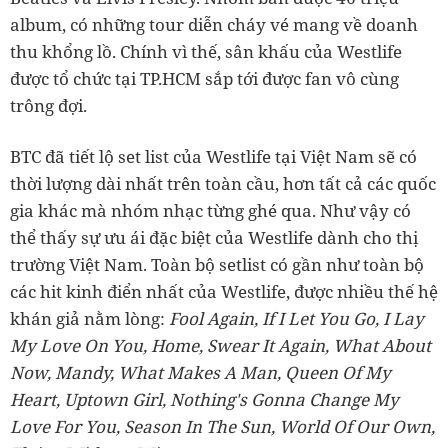
album, có những tour diễn cháy vé mang về doanh
thu khổng lồ. Chính vì thế, sân khấu của Westlife
được tổ chức tại TP.HCM sắp tới được fan vô cùng
trông đợi.
BTC đã tiết lộ set list của Westlife tại Việt Nam sẽ có
thời lượng dài nhất trên toàn cầu, hơn tất cả các quốc
gia khác mà nhóm nhạc từng ghé qua. Như vậy có
thể thấy sự ưu ái đặc biệt của Westlife dành cho thị
trường Việt Nam. Toàn bộ setlist có gần như toàn bộ
các hit kinh điển nhất của Westlife, được nhiều thế hệ
khán giả nằm lòng:
Fool Again, If I Let You Go, I Lay
My Love On You, Home, Swear It Again, What About
Now, Mandy, What Makes A Man, Queen Of My
Heart, Uptown Girl, Nothing's Gonna Change My
Love For You, Season In The Sun, World Of Our Own,