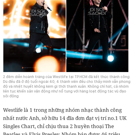
2 đêm diễn hoành tráng của Westlife tại TP.HCM đã kết thúc thành công.
Dù đều đã ở độ tuổi ngoài 40, 4 thành viên đều cho thấy mình vẫn phong
độ và nhiệt huyết không kém gì thời thanh xuân. Không chỉ hát, cả nhóm
liên tục khiến sân vận động như nổ tung với hàng loạt động tác vũ đạo
sôi động
Westlife là 1 trong những nhóm nhạc thành công
nhất nước Anh, sở hữu 14 đĩa đơn đạt vị trí no.1 UK
Singles Chart, chỉ chịu thua 2 huyền thoại The
Beatles và Elvis Presley. Nhóm bán được 46 triệu