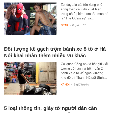
Zendaya là cái tên đang phủ
sóng toàn cầu khi xuất hiện
trong cả 2 phim bom tấn mùa hè
là "The Odyssey" và…
STAR
-
6 giờ trước
Đối tượng kê gạch trộm bánh xe ô tô ở Hà
Nội khai nhận thêm nhiều vụ khác
Cơ quan Công an đã bắt giữ đối
tượng có hành vi trộm cắp 2
bánh xe ô tô để ngoài đường
khu đô thị Thanh Hà (xã Bình…
XÃ HỘI
-
6 giờ trước
5 loại thông tin, giấy tờ người dân cần