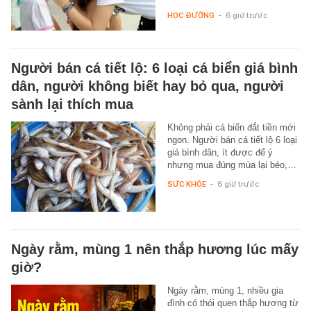
HỌC ĐƯỜNG
-
6 giờ trước
Người bán cá tiết lộ: 6 loại cá biển giá bình
dân, người không biết hay bỏ qua, người
sành lại thích mua
Không phải cá biển đắt tiền mới
ngon. Người bán cá tiết lộ 6 loại
giá bình dân, ít được để ý
nhưng mua đúng mùa lại béo,…
SỨC KHỎE
-
6 giờ trước
Ngày rằm, mùng 1 nên thắp hương lúc mấy
giờ?
Ngày rằm, mùng 1, nhiều gia
đình có thói quen thắp hương từ