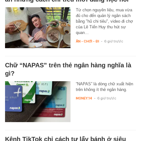
Từ chọn nguyên liệu, mua vừa
đủ cho đến quản lý ngân sách
bằng "hũ chi tiêu", video đi chợ
của Lê Tiến Huy thu hút sự
quan…
ĂN - CHƠI - ĐI
-
6 giờ trước
Chữ “NAPAS” trên thẻ ngân hàng nghĩa là
gì?
“NAPAS” là dòng chữ xuất hiện
trên không ít thẻ ngân hàng.
MONEY.14
-
6 giờ trước
Kênh TikTok chỉ cách tự lấy bánh ở siêu