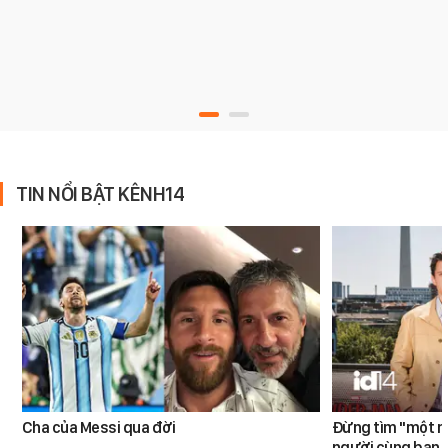
TIN NỔI BẬT KÊNH14
Cha của Messi qua đời
Đừng tìm "một nử
người cùng bạn 