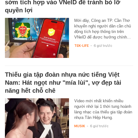
sớm tích hợp vào VNeID để tránh bỏ lỡ
quyền lợi
Mới đây, Công an TP. Cần Thơ
khuyến nghị người dân cần chủ
động tích hợp thông tin trên
VNeID để được hưởng chính…
TEK-LIFE
-
6 giờ trước
Thiếu gia tập đoàn nhựa nức tiếng Việt
Nam: Hát ngọt như "mía lùi", vợ đẹp tài
năng hết chỗ chê
Video mới nhất khiến nhiều
người nhớ lại 1 thời tung hoành
làng nhạc của thiếu gia tập đoàn
nhựa Tân Hiệp Hưng.
MUSIK
-
6 giờ trước