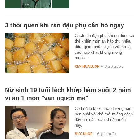
3 thói quen khi rán đậu phụ cần bỏ ngay
Cách rán đậu phụ không đúng có
thể khiến món ăn hấp thụ nhiều
dầu, giảm chất lượng và tạo ra
các hợp chất không mong
muốn…
XEM MUA LUÔN
-
6 giờ trước
Nữ sinh 19 tuổi lệch khớp hàm suốt 2 năm
vì ăn 1 món "vạn người mê"
Cô bị đau khớp thái dương hàm
bên phải và khó mở miệng cách
đây hai năm sau khi ăn món
này.
SỨC KHỎE
-
6 giờ trước