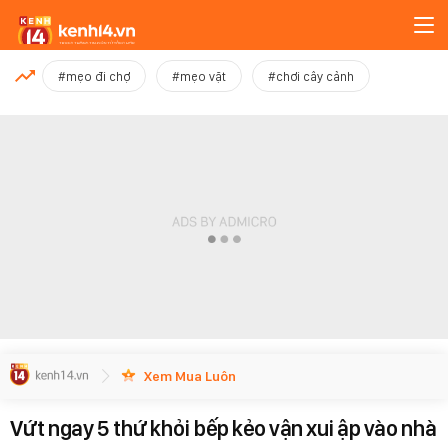
MỚI NHẤT
#mẹo đi chợ
#mẹo vặt
#chơi cây cảnh
Xem thêm
Xem Mua Luôn
Vứt ngay 5 thứ khỏi bếp kẻo vận xui ập vào nhà