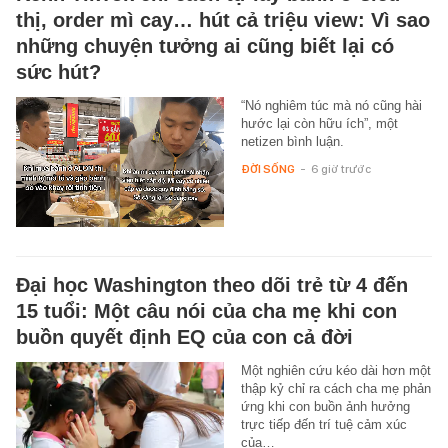
thị, order mì cay… hút cả triệu view: Vì sao
những chuyện tưởng ai cũng biết lại có
sức hút?
“Nó nghiêm túc mà nó cũng hài
hước lại còn hữu ích”, một
netizen bình luận.
ĐỜI SỐNG
-
6 giờ trước
Đại học Washington theo dõi trẻ từ 4 đến
15 tuổi: Một câu nói của cha mẹ khi con
buồn quyết định EQ của con cả đời
Một nghiên cứu kéo dài hơn một
thập kỷ chỉ ra cách cha mẹ phản
ứng khi con buồn ảnh hưởng
trực tiếp đến trí tuệ cảm xúc
của…