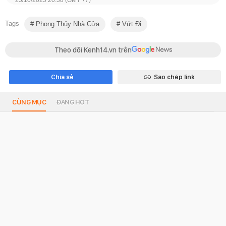
Tags
Phong Thủy Nhà Cửa
Vứt Đi
Theo dõi Kenh14.vn trên
Chia sẻ
Sao chép link
CÙNG MỤC
ĐANG HOT