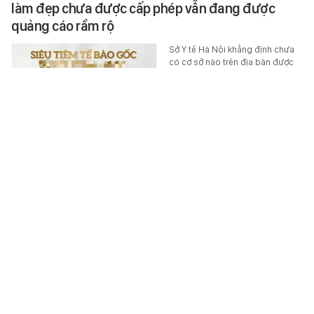
làm đẹp chưa được cấp phép vẫn đang được
quảng cáo rầm rộ
Sở Y tế Hà Nội khẳng định chưa
có cơ sở nào trên địa bàn được
phép ứng dụng tế bào gốc trong
khám chữa bệnh, đồng thời
cảnh…
SỨC KHỎE
-
6 giờ trước
Việt Nam có 1 Hoa hậu mãi không chịu già, U40
vẫn là "lá ngọc cành vàng"
Nhan sắc của mỹ nhân này 18
năm vẫn "đốn gục" cộng đồng
mạng.
BEAUTY & FASHION
-
6 giờ trước