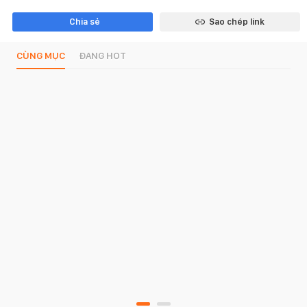
Chia sẻ
Sao chép link
CÙNG MỤC
ĐANG HOT