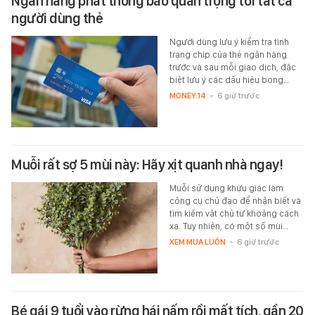
Ngân hàng phát thông báo quan trọng tới tất cả
người dùng thẻ
Người dùng lưu ý kiểm tra tình
trạng chip của thẻ ngân hàng
trước và sau mỗi giao dịch, đặc
biệt lưu ý các dấu hiệu bong…
MONEY.14
-
6 giờ trước
Muỗi rất sợ 5 mùi này: Hãy xịt quanh nhà ngay!
Muỗi sử dụng khứu giác làm
công cụ chủ đạo để nhận biết và
tìm kiếm vật chủ từ khoảng cách
xa. Tuy nhiên, có một số mùi…
XEM MUA LUÔN
-
6 giờ trước
Bé gái 9 tuổi vào rừng hái nấm rồi mất tích, gần 20