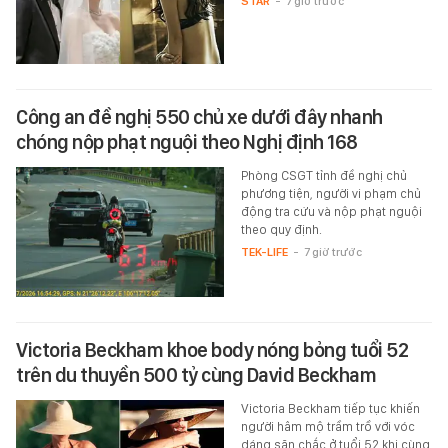
STAR
-
7 giờ trước
Công an đề nghị 550 chủ xe dưới đây nhanh
chóng nộp phạt nguội theo Nghị định 168
Phòng CSGT tỉnh đề nghị chủ
phương tiện, người vi phạm chủ
động tra cứu và nộp phạt nguội
theo quy định.
TEK-LIFE
-
7 giờ trước
Victoria Beckham khoe body nóng bỏng tuổi 52
trên du thuyền 500 tỷ cùng David Beckham
Victoria Beckham tiếp tục khiến
người hâm mộ trầm trồ với vóc
dáng săn chắc ở tuổi 52 khi cùng