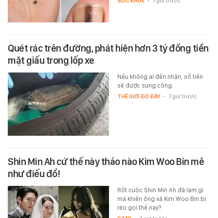
SỨC KHỎE
-
7 giờ trước
Quét rác trên đường, phát hiện hơn 3 tỷ đồng tiền
mặt giấu trong lốp xe
Nếu không ai đến nhận, số tiền
sẽ được sung công.
THẾ GIỚI ĐÓ ĐÂY
-
7 giờ trước
Shin Min Ah cứ thế này thảo nào Kim Woo Bin mê
như điếu đổ!
Rốt cuộc Shin Min Ah đã làm gì
mà khiến ông xã Kim Woo Bin bị
réo gọi thế này?