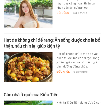
này ngày càng hoàn thiện cả
nhan sắc lẫn sự nghiệp.
ĐỜI SỐNG
-
6 giờ trước
Hạt dẻ không chỉ để rang: Ăn sống được cho là bổ
thận, nấu chín lại giúp kiện tỳ
Hạt dẻ không chỉ là món ăn vặt
quen thuộc, mà còn được Đông
y đánh giá cao và có nhiều giá trị
dinh dưỡng đáng chú ý.
SỨC KHỎE
-
6 giờ trước
Căn nhà ở quê của Kiều Tiên
Hiện tại Kiều Tiên đang đưa 2 con