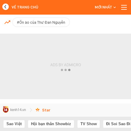
VỀ TRANG CHỦ
MỚI NHẤT
MỚI NHẤT
#Ồn ào của Thư Đan Nguyễn
Xem thêm
Star
Sao Việt
Hội bạn thân Showbiz
TV Show
Đi Soi Sao Đi