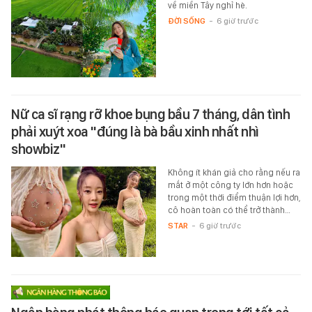
về miền Tây nghỉ hè.
ĐỜI SỐNG
-
6 giờ trước
Nữ ca sĩ rạng rỡ khoe bụng bầu 7 tháng, dân tình
phải xuýt xoa "đúng là bà bầu xinh nhất nhì
showbiz"
Không ít khán giả cho rằng nếu ra
mắt ở một công ty lớn hơn hoặc
trong một thời điểm thuận lợi hơn,
cô hoàn toàn có thể trở thành…
STAR
-
6 giờ trước