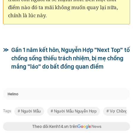
điểm nào đó ta mãi không muốn quay lại nữa,
chính là lúc này.
Gần 1 năm kết hôn, Nguyễn Hợp "Next Top" tố
chồng sống thiếu trách nhiệm, bị mẹ chồng
mắng "láo" do bất đồng quan điểm
Helino
Tags
Người Mẫu
Người Mẫu Nguyễn Hợp
Vợ Chồng Ng
Theo dõi Kenh14.vn trên