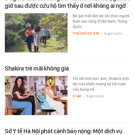
giờ sau được cứu hộ tìm thấy ở nơi không ai ngờ
Bé gái mất liên lạc khi theo người
thân vào rừng ở Vân Nam, Trung
Quốc.
THẾ GIỚI ĐÓ ĐÂY
-
6 giờ trước
Shakira trẻ mãi không già
Chỉ với một bức ảnh, Shakira một
lần nữa khiến mạng xã hội toàn
cầu bùng nổ.
STAR
-
6 giờ trước
Sở Y tế Hà Nội phát cảnh báo nóng: Một dịch vụ