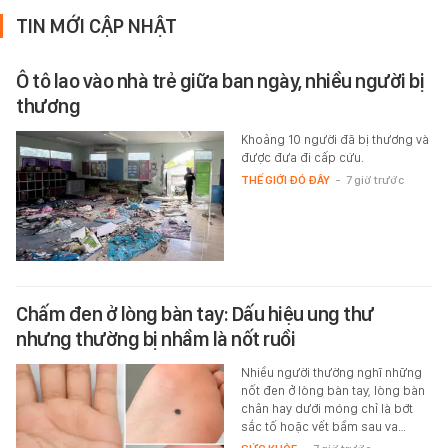
TIN MỚI CẬP NHẬT
Ô tô lao vào nhà trẻ giữa ban ngày, nhiều người bị
thương
Khoảng 10 người đã bị thương và
được đưa đi cấp cứu.
THẾ GIỚI ĐÓ ĐÂY
-
7 giờ trước
Chấm đen ở lòng bàn tay: Dấu hiệu ung thư
nhưng thường bị nhầm là nốt ruồi
Nhiều người thường nghĩ những
nốt đen ở lòng bàn tay, lòng bàn
chân hay dưới móng chỉ là bớt
sắc tố hoặc vết bầm sau va…