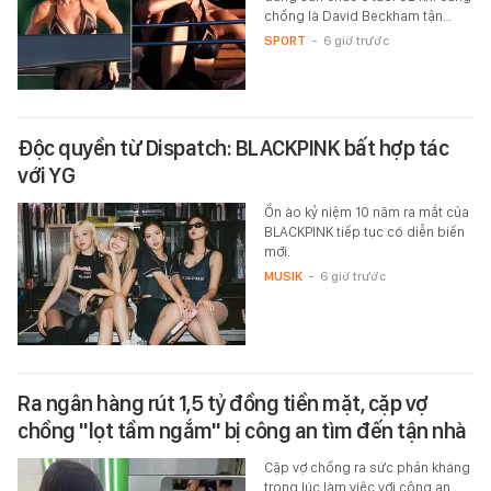
chồng là David Beckham tận…
SPORT
-
6 giờ trước
Độc quyền từ Dispatch: BLACKPINK bất hợp tác
với YG
Ồn ào kỷ niệm 10 năm ra mắt của
BLACKPINK tiếp tục có diễn biến
mới.
MUSIK
-
6 giờ trước
Ra ngân hàng rút 1,5 tỷ đồng tiền mặt, cặp vợ
chồng "lọt tầm ngắm" bị công an tìm đến tận nhà
Cặp vợ chồng ra sức phản kháng
trong lúc làm việc với công an.