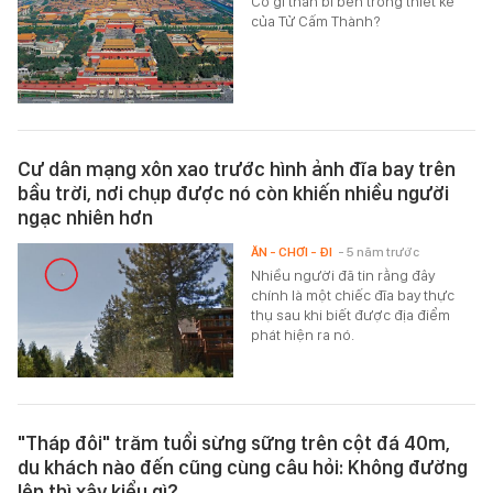
Có gì thần bí bên trong thiết kế
của Tử Cấm Thành?
Cư dân mạng xôn xao trước hình ảnh đĩa bay trên
bầu trời, nơi chụp được nó còn khiến nhiều người
ngạc nhiên hơn
ĂN - CHƠI - ĐI
- 5 năm trước
Nhiều người đã tin rằng đây
chính là một chiếc đĩa bay thực
thụ sau khi biết được địa điểm
phát hiện ra nó.
"Tháp đôi" trăm tuổi sừng sững trên cột đá 40m,
du khách nào đến cũng cùng câu hỏi: Không đường
lên thì xây kiểu gì?