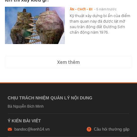
ĂN - CHƠI - ĐI
- 5 năm trước
Kỹ thuật xây dựng bí ẩn của điểm
tham quan này đã được lật mở
sau trận động đất Đường Sơn
chấn động năm 1976.
Xem thêm
CHỊU TRÁCH NHIỆM QUẢN LÝ NỘI DUNG
Bà Nguyễn Bích Minh
Ý KIẾN BÀI VIẾT
bandoc@kenh14.vn
Câu hỏi thường gặp