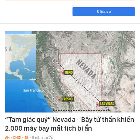
Chia sẻ
“Tam giác quỷ” Nevada - Bẫy tử thần khiến
2.000 máy bay mất tích bí ẩn
ĂN - CHƠI - ĐI
- 5 năm trước