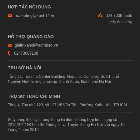
HỢP TÁC NỘI DUNG
marketing@kenh14.vn
024 7309 5555
HỖ TRỢ QUẢNG CÁO
giaitrixahoi@admicro.vn
02473007108
TRỤ SỞ HÀ NỘI
Tầng 21, Tòa nhà Center Building, Hapulico Complex, Số 01, phố
Nguyễn Huy Tưởng, phường Thanh Xuân, thành phố Hà Nội
TRỤ SỞ TP.HỒ CHÍ MINH
Tầng 4, Tòa nhà 123, số 127 Võ Văn Tần, Phường Xuân Hòa, TPHCM
Giấy phép thiết lập trang thông tin điện tử tổng hợp trên mạng số
2215/GP-TTĐT do Sở Thông tin và Truyền thông Hà Nội cấp ngày 10
tháng 4 năm 2019