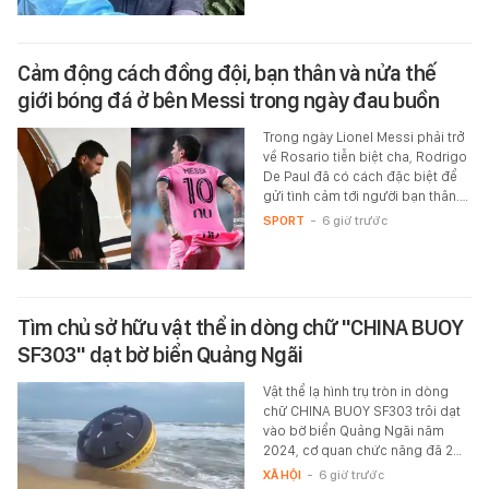
Cảm động cách đồng đội, bạn thân và nửa thế
giới bóng đá ở bên Messi trong ngày đau buồn
Trong ngày Lionel Messi phải trở
về Rosario tiễn biệt cha, Rodrigo
De Paul đã có cách đặc biệt để
gửi tình cảm tới người bạn thân.…
SPORT
-
6 giờ trước
Tìm chủ sở hữu vật thể in dòng chữ "CHINA BUOY
SF303" dạt bờ biển Quảng Ngãi
Vật thể lạ hình trụ tròn in dòng
chữ CHINA BUOY SF303 trôi dạt
vào bờ biển Quảng Ngãi năm
2024, cơ quan chức năng đã 2…
XÃ HỘI
-
6 giờ trước