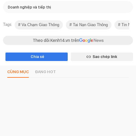
Doanh nghiệp và tiếp thị
Tags
Va Chạm Giao Thông
Tai Nạn Giao Thông
Tin Nón
Theo dõi Kenh14.vn trên
Chia sẻ
Sao chép link
CÙNG MỤC
ĐANG HOT