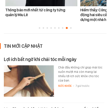
Thông báo mới nhất từ công ty từng
Hiếm thấy: Công 
quản lý Miu Lê
động hai siêu cẩ
dựng một nhà há
TIN MỚI CẬP NHẬT
Lợi ích bất ngờ khi chải tóc mỗi ngày
Chải đầu không chỉ giúp mái tóc
suôn mượt mà còn mang lại
nhiều lợi ích sức khỏe cho tóc
của bạn.
SỨC KHỎE
-
7 giờ trước