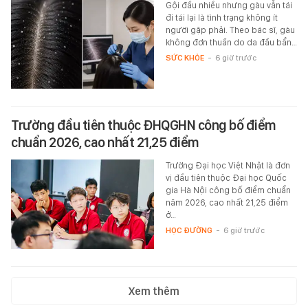
Gội đầu nhiều nhưng gàu vẫn tái
đi tái lại là tình trạng không ít
người gặp phải. Theo bác sĩ, gàu
không đơn thuần do da đầu bẩn…
SỨC KHỎE
-
6 giờ trước
Trường đầu tiên thuộc ĐHQGHN công bố điểm
chuẩn 2026, cao nhất 21,25 điểm
Trường Đại học Việt Nhật là đơn
vị đầu tiên thuộc Đại học Quốc
gia Hà Nội công bố điểm chuẩn
năm 2026, cao nhất 21,25 điểm
ở…
HỌC ĐƯỜNG
-
6 giờ trước
Xem thêm