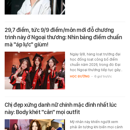
29,7 điểm, tức 9/9 điểm/môn mới đỗ chương
trình này ở Ngoại thương: Nhìn bảng điểm chuẩn
mà "áp lực" giùm!
Ngày 9/8, hàng loạt trường đại
học đồng loạt công bố điểm
chuẩn năm 2026, trong đó Đại
học Ngoại thương tiếp tục gây…
HỌC ĐƯỜNG
-
6 giờ trước
Chị đẹp xứng danh nữ chính mặc đỉnh nhất lúc
này: Body khét "cân" mọi outfit
Mỹ nhân này khiến người xem
phải ấn tượng khi biến mọi cảnh