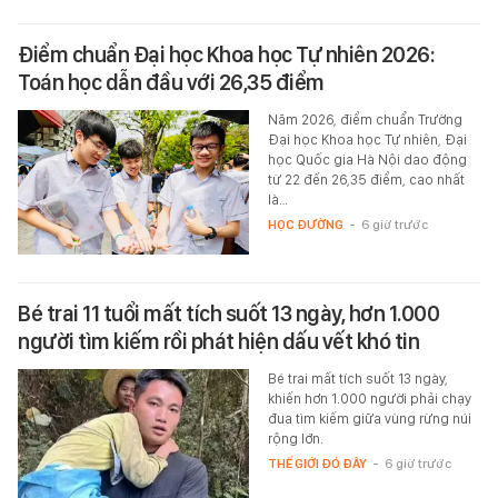
Điểm chuẩn Đại học Khoa học Tự nhiên 2026:
Toán học dẫn đầu với 26,35 điểm
Năm 2026, điểm chuẩn Trường
Đại học Khoa học Tự nhiên, Đại
học Quốc gia Hà Nội dao động
từ 22 đến 26,35 điểm, cao nhất
là…
HỌC ĐƯỜNG
-
6 giờ trước
Bé trai 11 tuổi mất tích suốt 13 ngày, hơn 1.000
người tìm kiếm rồi phát hiện dấu vết khó tin
Bé trai mất tích suốt 13 ngày,
khiến hơn 1.000 người phải chạy
đua tìm kiếm giữa vùng rừng núi
rộng lớn.
THẾ GIỚI ĐÓ ĐÂY
-
6 giờ trước