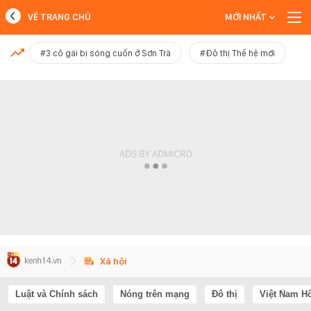
VỀ TRANG CHỦ
MỚI NHẤT
MỚI NHẤT
#3 cô gái bị sóng cuốn ở Sơn Trà
#Đô thị Thế hệ mới
Xem thêm
Xã hội
Luật và Chính sách
Nóng trên mạng
Đô thị
Việt Nam H