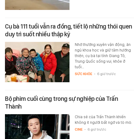
Cụ bà 111 tuổi vẫn ra đồng, tiết lộ những thói quen
duy trì suốt nhiều thập kỷ
Nhờ thường xuyên vận động, ăn
ngủ khoa học và giữ tâm hướng
thiện, cụ bà tại tỉnh Giang Tô,
Trung Quốc sống vui, khỏe ở
tuổi…
SỨC KHỎE
-
6 giờ trước
Bộ phim cuối cùng trong sự nghiệp của Trấn
Thành
Chia sẻ của Trấn Thành khiến
không ít người bất ngờ và tò mò.
CINE
-
6 giờ trước