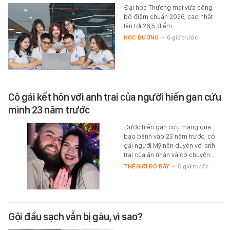
Đại học Thương mại vừa công
bố điểm chuẩn 2026, cao nhất
lên tới 26,5 điểm.
HỌC ĐƯỜNG
-
6 giờ trước
Cô gái kết hôn với anh trai của người hiến gan cứu
mình 23 năm trước
Được hiến gan cứu mạng qua
bạo bệnh vào 23 năm trước, cô
gái người Mỹ nên duyên với anh
trai của ân nhân và có chuyện…
THẾ GIỚI ĐÓ ĐÂY
-
6 giờ trước
Gội đầu sạch vẫn bị gàu, vì sao?