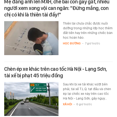
Mẹ đăng ảnh lên MXH, chê bai con gay gắt, nhiều
người xem xong vội can ngăn: "Đừng mắng, con
chị có khi là thiên tài đấy!"
Thiên tài chưa chắc được nuôi
dưỡng trong những lớp học thêm
đắt tiền hay trên những chiếc bàn
học hoàn hảo.
HỌC ĐƯỜNG
-
7 giờ trước
Chèn ép xe khác trên cao tốc Hà Nội - Lạng Sơn,
tài xế bị phạt 45 triệu đồng
Sau khi bị xe tải khác vượt bên
phải, tài xế T.L.Q. tạt đầu và chèn
ép lại chiếc xe này trên cao tốc
Hà Nội - Lạng Sơn, gây nguy…
XÃ HỘI
-
6 giờ trước