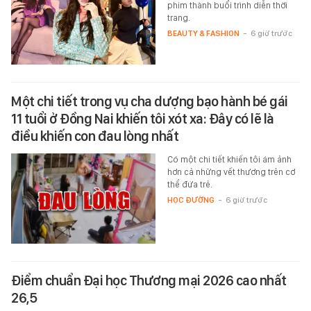
phim thành buổi trình diễn thời
trang.
BEAUTY & FASHION
-
6 giờ trước
Một chi tiết trong vụ cha dượng bạo hành bé gái
11 tuổi ở Đồng Nai khiến tôi xót xa: Đây có lẽ là
điều khiến con đau lòng nhất
Có một chi tiết khiến tôi ám ảnh
hơn cả những vết thương trên cơ
thể đứa trẻ.
HỌC ĐƯỜNG
-
6 giờ trước
Điểm chuẩn Đại học Thương mại 2026 cao nhất
26,5