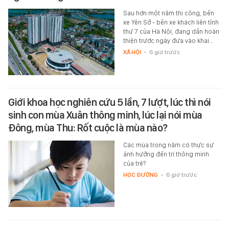
Sau hơn một năm thi công, bến
xe Yên Sở - bến xe khách liên tỉnh
thứ 7 của Hà Nội, đang dần hoàn
thiện trước ngày đưa vào khai…
XÃ HỘI
-
6 giờ trước
Giới khoa học nghiên cứu 5 lần, 7 lượt, lúc thì nói
sinh con mùa Xuân thông minh, lúc lại nói mùa
Đông, mùa Thu: Rốt cuộc là mùa nào?
Các mùa trong năm có thực sự
ảnh hưởng đến trí thông minh
của trẻ?
HỌC ĐƯỜNG
-
6 giờ trước