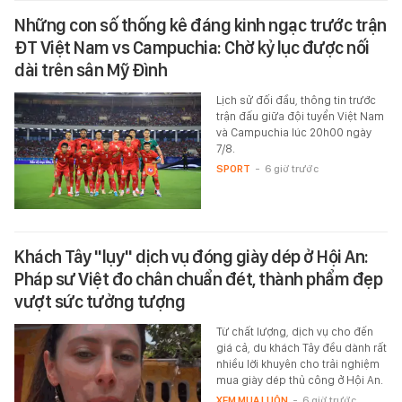
Những con số thống kê đáng kinh ngạc trước trận
ĐT Việt Nam vs Campuchia: Chờ kỷ lục được nối
dài trên sân Mỹ Đình
Lịch sử đối đầu, thông tin trước
trận đấu giữa đội tuyển Việt Nam
và Campuchia lúc 20h00 ngày
7/8.
SPORT
-
6 giờ trước
Khách Tây "lụy" dịch vụ đóng giày dép ở Hội An:
Pháp sư Việt đo chân chuẩn đét, thành phẩm đẹp
vượt sức tưởng tượng
Từ chất lượng, dịch vụ cho đến
giá cả, du khách Tây đều dành rất
nhiều lời khuyên cho trải nghiệm
mua giày dép thủ công ở Hội An.
XEM MUA LUÔN
-
6 giờ trước