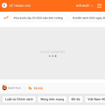
VỀ TRANG CHỦ
MỚI NHẤT
MỚI NHẤT
#Vụ buôn lậu 30.000 viên kim cương
#chiến dịch 500 ngày 
Xem thêm
Xã hội
Luật và Chính sách
Nóng trên mạng
Đô thị
Việt Nam H