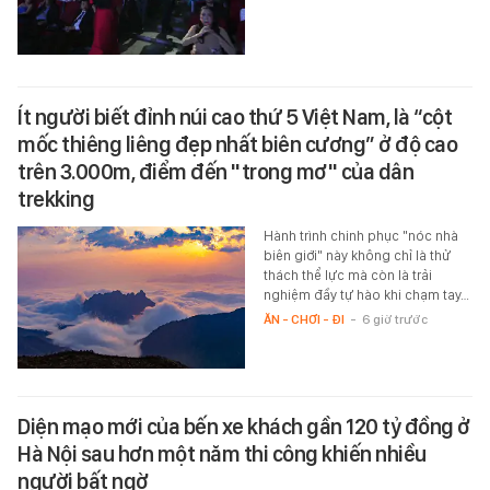
Ít người biết đỉnh núi cao thứ 5 Việt Nam, là “cột
mốc thiêng liêng đẹp nhất biên cương” ở độ cao
trên 3.000m, điểm đến "trong mơ" của dân
trekking
Hành trình chinh phục "nóc nhà
biên giới" này không chỉ là thử
thách thể lực mà còn là trải
nghiệm đầy tự hào khi chạm tay…
ĂN - CHƠI - ĐI
-
6 giờ trước
Diện mạo mới của bến xe khách gần 120 tỷ đồng ở
Hà Nội sau hơn một năm thi công khiến nhiều
người bất ngờ