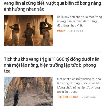
vang lên ai cũng biết, vượt qua biến cố bỏng nặng
ảnh hưởng nhan sắc
Ca sĩ này chủ nhân của một trong
những bản hit đình đám hàng
đầu làng nhạc Việt.
MUSIK
-
7 giờ trước
Tịch thu kho vàng trị giá 11.660 tỷ đồng dưới nền
nhà một lão nông, hiện trường lập tức bị phong
tỏa
Một phát hiện bất thường tại nhà
lão nông ở Trung Quốc khiến lực
lượng chức năng lập tức phong
tỏa hiện trường.
THẾ GIỚI ĐÓ ĐÂY
-
7 giờ trước