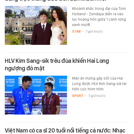
Khoảnh khắc trọng đại của Tom
Holland - Zendaya diễn ra vào
lúc hoàng hôn giữa 1 cánh rừng
xanh mướt.
STAR
-
7 giờ trước
HLV Kim Sang-sik trêu đùa khiến Hai Long
ngượng đỏ mặt
Màn ăn mừng gây sốt của Hai
Long được HLV Kim Sang-sik tái
hiện cực hóm hỉnh.
SPORT
-
7 giờ trước
Việt Nam có ca sĩ 20 tuổi nổi tiếng cả nước: Nhạc