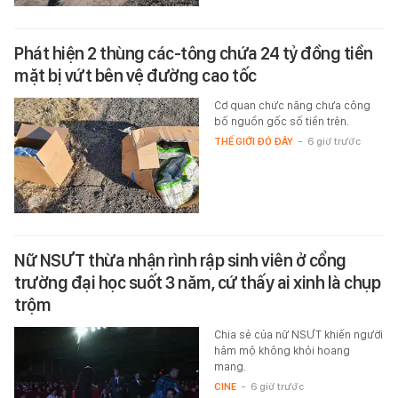
Phát hiện 2 thùng các-tông chứa 24 tỷ đồng tiền
mặt bị vứt bên vệ đường cao tốc
Cơ quan chức năng chưa công
bố nguồn gốc số tiền trên.
THẾ GIỚI ĐÓ ĐÂY
-
6 giờ trước
Nữ NSƯT thừa nhận rình rập sinh viên ở cổng
trường đại học suốt 3 năm, cứ thấy ai xinh là chụp
trộm
Chia sẻ của nữ NSƯT khiến người
hâm mộ không khỏi hoang
mang.
CINE
-
6 giờ trước