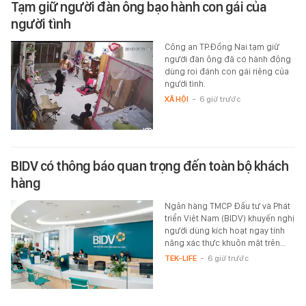
Tạm giữ người đàn ông bạo hành con gái của
người tình
Công an TP.Đồng Nai tạm giữ
người đàn ông đã có hành động
dùng roi đánh con gái riêng của
người tình.
XÃ HỘI
-
6 giờ trước
BIDV có thông báo quan trọng đến toàn bộ khách
hàng
Ngân hàng TMCP Đầu tư và Phát
triển Việt Nam (BIDV) khuyến nghị
người dùng kích hoạt ngay tính
năng xác thực khuôn mặt trên…
TEK-LIFE
-
6 giờ trước