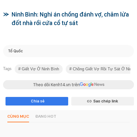
Ninh Bình: Nghi án chồng đánh vợ, châm lửa
đốt nhà rồi cứa cổ tự sát
Tổ Quốc
Tags
Giết Vợ Ở Ninh Bình
Chồng Giết Vợ Rồi Tự Sát Ở Ninh 
Theo dõi Kenh14.vn trên
Chia sẻ
Sao chép link
CÙNG MỤC
ĐANG HOT