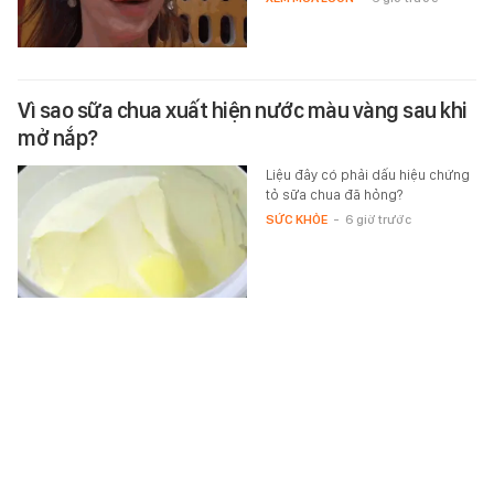
Vì sao sữa chua xuất hiện nước màu vàng sau khi
mở nắp?
Liệu đây có phải dấu hiệu chứng
tỏ sữa chua đã hỏng?
SỨC KHỎE
-
6 giờ trước
Công an xác minh vụ bảo mẫu đánh chửi, bắn dây
thun vào trẻ
Công an phường Thuận Giao
(TPHCM) đang lấy lời khai, làm
việc với những người liên quan để
điều tra vụ một bảo mẫu bị tố…