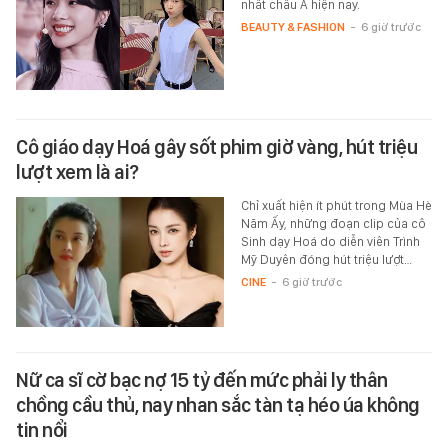
nhất châu Á hiện nay.
BEAUTY & FASHION
-
6 giờ trước
Cô giáo dạy Hoá gây sốt phim giờ vàng, hút triệu
lượt xem là ai?
Chỉ xuất hiện ít phút trong Mùa Hè
Năm Ấy, những đoạn clip của cô
Sinh dạy Hoá do diễn viên Trình
Mỹ Duyên đóng hút triệu lượt…
CINE
-
6 giờ trước
Nữ ca sĩ cờ bạc nợ 15 tỷ đến mức phải ly thân
chồng cầu thủ, nay nhan sắc tàn tạ héo úa không
tin nổi