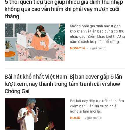
5 thói quen tiêu tiền giúp nhiều gia đình thu nhập
không quá cao vẫn hiếm khi phải vay mượn cuối
tháng
Không phải gia đình nào ít gặp
khó khăn về tiền bạc cũng có thu
nhập cao. Điểm khác biệt thường
nằm ở cách họ phân bổ dòng…
MONEY.14
-
7 giờ trước
Bài hát khổ nhất Việt Nam: Bị bản cover gấp 5 lần
lượt xem, nay thành trung tâm tranh cãi vì show
Chông Gai
Bài hát này tiếp tục trở thành tâm
điểm bàn luận khi được nhiều
nghệ sĩ làm mới lại.
MUSIK
-
7 giờ trước