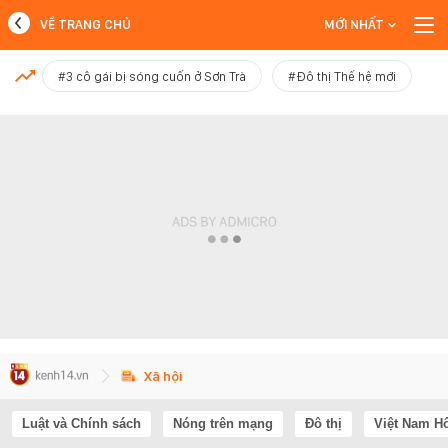
VỀ TRANG CHỦ
MỚI NHẤT
MỚI NHẤT
#3 cô gái bị sóng cuốn ở Sơn Trà
#Đô thị Thế hệ mới
Xem thêm
Xã hội
Luật và Chính sách
Nóng trên mạng
Đô thị
Việt Nam H