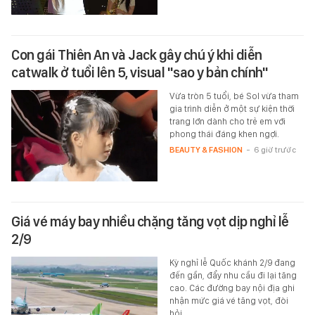
Con gái Thiên An và Jack gây chú ý khi diễn
catwalk ở tuổi lên 5, visual "sao y bản chính"
Vừa tròn 5 tuổi, bé Sol vừa tham
gia trình diễn ở một sự kiện thời
trang lớn dành cho trẻ em với
phong thái đáng khen ngợi.
BEAUTY & FASHION
-
6 giờ trước
Giá vé máy bay nhiều chặng tăng vọt dịp nghỉ lễ
2/9
Kỳ nghỉ lễ Quốc khánh 2/9 đang
đến gần, đẩy nhu cầu đi lại tăng
cao. Các đường bay nội địa ghi
nhận mức giá vé tăng vọt, đòi
hỏi…