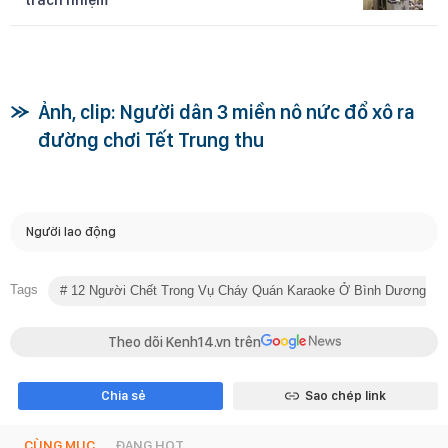
Ảnh, clip: Người dân 3 miền nô nức đổ xô ra
đường chơi Tết Trung thu
Người lao động
Tags
12 Người Chết Trong Vụ Cháy Quán Karaoke Ở Bình Dương
Theo dõi Kenh14.vn trên
Chia sẻ
Sao chép link
CÙNG MỤC
ĐANG HOT