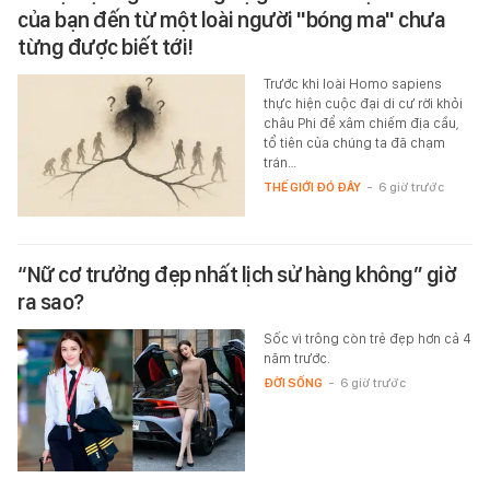
của bạn đến từ một loài người "bóng ma" chưa
từng được biết tới!
Trước khi loài Homo sapiens
thực hiện cuộc đại di cư rời khỏi
châu Phi để xâm chiếm địa cầu,
tổ tiên của chúng ta đã chạm
trán…
THẾ GIỚI ĐÓ ĐÂY
-
6 giờ trước
“Nữ cơ trưởng đẹp nhất lịch sử hàng không” giờ
ra sao?
Sốc vì trông còn trẻ đẹp hơn cả 4
năm trước.
ĐỜI SỐNG
-
6 giờ trước