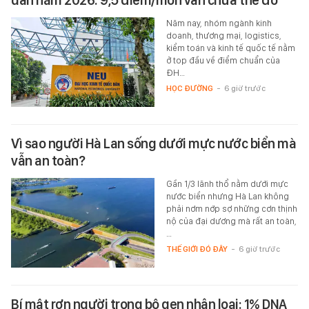
dân năm 2026: 9,5 điểm/môn vẫn chưa thể đỗ
Năm nay, nhóm ngành kinh
doanh, thương mại, logistics,
kiểm toán và kinh tế quốc tế nằm
ở top đầu về điểm chuẩn của
ĐH…
HỌC ĐƯỜNG
-
6 giờ trước
Vì sao người Hà Lan sống dưới mực nước biển mà
vẫn an toàn?
Gần 1/3 lãnh thổ nằm dưới mực
nước biển nhưng Hà Lan không
phải nơm nớp sợ những cơn thịnh
nộ của đại dương mà rất an toàn,
…
THẾ GIỚI ĐÓ ĐÂY
-
6 giờ trước
Bí mật rợn người trong bộ gen nhân loại: 1% DNA