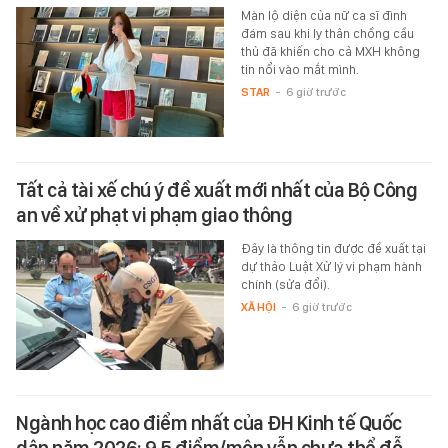
Màn lộ diện của nữ ca sĩ đình
đám sau khi ly thân chồng cầu
thủ đã khiến cho cả MXH không
tin nổi vào mắt mình.
STAR
-
6 giờ trước
Tất cả tài xế chú ý đề xuất mới nhất của Bộ Công
an về xử phạt vi phạm giao thông
Đây là thông tin được đề xuất tại
dự thảo Luật Xử lý vi phạm hành
chính (sửa đổi).
XÃ HỘI
-
6 giờ trước
Ngành học cao điểm nhất của ĐH Kinh tế Quốc