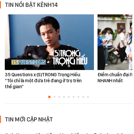
TIN NỔI BẬT KÊNH14
35 Questions x (S)TRONG Trọng Hiếu:
Điểm chuẩn đại h
“Tôi chỉ là một đứa trẻ đang ở trọ trên
NHANH nhất
thế gian”
TIN MỚI CẬP NHẬT