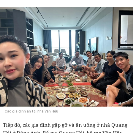
Các gia đình ăn tại nhà Văn Hậu
Tiếp đó, các gia đình gặp gỡ và ăn uống ở nhà Quang
Hải ở Đông Anh. Bố mẹ Quang Hải, bố mẹ Văn Hậu,