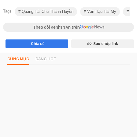
Tags
Quang Hải Chu Thanh Huyền
Văn Hậu Hải My
Vợ 
Theo dõi Kenh14.vn trên
Chia sẻ
Sao chép link
CÙNG MỤC
ĐANG HOT