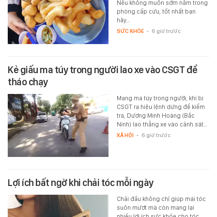
Nếu không muốn sớm nằm trong
phòng cấp cứu, tốt nhất bạn
hãy…
SỨC KHỎE
-
6 giờ trước
Kẻ giấu ma túy trong người lao xe vào CSGT để
tháo chạy
Mang ma túy trong người, khi bị
CSGT ra hiệu lệnh dừng để kiểm
tra, Dương Minh Hoàng (Bắc
Ninh) lao thẳng xe vào cảnh sát…
XÃ HỘI
-
6 giờ trước
Lợi ích bất ngờ khi chải tóc mỗi ngày
Chải đầu không chỉ giúp mái tóc
suôn mượt mà còn mang lại
nhiều lợi ích sức khỏe cho tóc