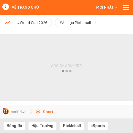
VỀ TRANG CHỦ
MỚI NHẤT
MỚI NHẤT
#World Cup 2026
#Ăn ngủ Pickleball
Xem thêm
Sport
Bóng đá
Hậu Trường
Pickleball
eSports