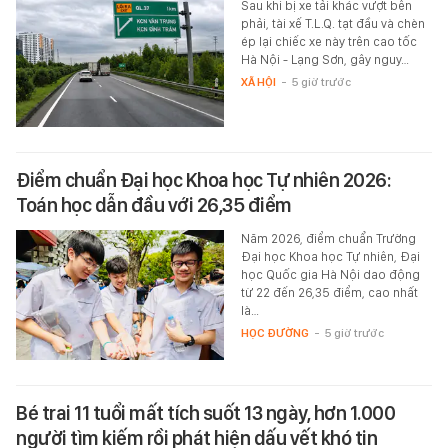
Sau khi bị xe tải khác vượt bên
phải, tài xế T.L.Q. tạt đầu và chèn
ép lại chiếc xe này trên cao tốc
Hà Nội - Lạng Sơn, gây nguy…
XÃ HỘI
-
5 giờ trước
Điểm chuẩn Đại học Khoa học Tự nhiên 2026:
Toán học dẫn đầu với 26,35 điểm
Năm 2026, điểm chuẩn Trường
Đại học Khoa học Tự nhiên, Đại
học Quốc gia Hà Nội dao động
từ 22 đến 26,35 điểm, cao nhất
là…
HỌC ĐƯỜNG
-
5 giờ trước
Bé trai 11 tuổi mất tích suốt 13 ngày, hơn 1.000
người tìm kiếm rồi phát hiện dấu vết khó tin