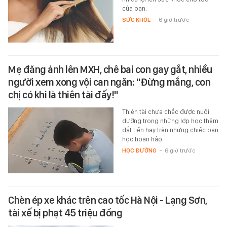
của bạn.
SỨC KHỎE
-
6 giờ trước
Mẹ đăng ảnh lên MXH, chê bai con gay gắt, nhiều
người xem xong vội can ngăn: "Đừng mắng, con
chị có khi là thiên tài đấy!"
Thiên tài chưa chắc được nuôi
dưỡng trong những lớp học thêm
đắt tiền hay trên những chiếc bàn
học hoàn hảo.
HỌC ĐƯỜNG
-
6 giờ trước
Chèn ép xe khác trên cao tốc Hà Nội - Lạng Sơn,
tài xế bị phạt 45 triệu đồng