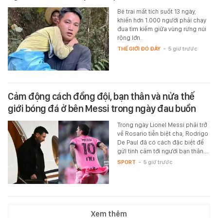
Bé trai mất tích suốt 13 ngày,
khiến hơn 1.000 người phải chạy
đua tìm kiếm giữa vùng rừng núi
rộng lớn.
THẾ GIỚI ĐÓ ĐÂY
-
5 giờ trước
Cảm động cách đồng đội, bạn thân và nửa thế
giới bóng đá ở bên Messi trong ngày đau buồn
Trong ngày Lionel Messi phải trở
về Rosario tiễn biệt cha, Rodrigo
De Paul đã có cách đặc biệt để
gửi tình cảm tới người bạn thân.…
SPORT
-
5 giờ trước
Xem thêm