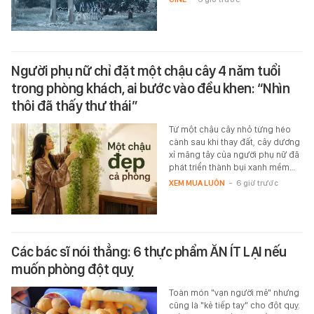
Người phụ nữ chỉ đặt một chậu cây 4 năm tuổi
trong phòng khách, ai bước vào đều khen: “Nhìn
thôi đã thấy thư thái”
Từ một chậu cây nhỏ từng héo
cành sau khi thay đất, cây dương
xỉ măng tây của người phụ nữ đã
phát triển thành bụi xanh mềm…
XEM MUA LUÔN
-
6 giờ trước
Các bác sĩ nói thẳng: 6 thực phẩm ĂN ÍT LẠI nếu
muốn phòng đột quỵ
Toàn món "vạn người mê" nhưng
cũng là "kẻ tiếp tay" cho đột quỵ.