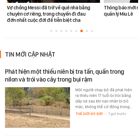
Vợ chồng Messi đã trở về quê nhà bằng
Thông báo mới n
chuyên cơ riêng, trong chuyến đi đau
quản lý Miu Lê
đớn nhất cuộc đời để tiễn biệt cha
TIN MỚI CẬP NHẬT
Phát hiện một thiếu niên bị tra tấn, quấn trong
nilon và trói vào cây trong bụi rậm
Một người chạy bộ đã phát hiện
ra thiếu niên 17 tuổi bị trói bằng
dây rút sau khi nạn nhân bị bỏ
mặc, không thể cử động trong…
THẾ GIỚI ĐÓ ĐÂY
-
7 giờ trước