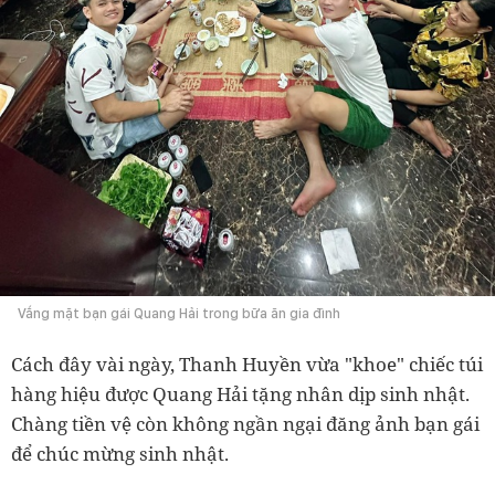
Vắng mặt bạn gái Quang Hải trong bữa ăn gia đình
Cách đây vài ngày, Thanh Huyền vừa "khoe" chiếc túi
hàng hiệu được Quang Hải tặng nhân dịp sinh nhật.
Chàng tiền vệ còn không ngần ngại đăng ảnh bạn gái
để chúc mừng sinh nhật.