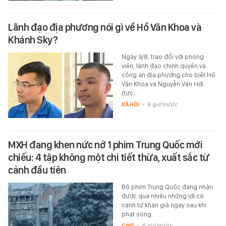
Lãnh đạo địa phương nói gì về Hồ Văn Khoa và
Khánh Sky?
Ngày 9/8, trao đổi với phóng
viên, lãnh đạo chính quyền và
công an địa phương cho biết Hồ
Văn Khoa và Nguyễn Văn Hợi
(tức…
XÃ HỘI
-
6 giờ trước
MXH đang khen nức nở 1 phim Trung Quốc mới
chiếu: 4 tập không một chi tiết thừa, xuất sắc từ
cảnh đầu tiên
Bộ phim Trung Quốc đang nhận
được quá nhiều những lời có
cánh từ khán giả ngay sau khi
phát sóng.
CINE
-
6 giờ trước