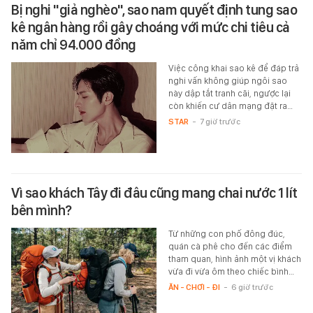
Bị nghi "giả nghèo", sao nam quyết định tung sao
kê ngân hàng rồi gây choáng với mức chi tiêu cả
năm chỉ 94.000 đồng
Việc công khai sao kê để đáp trả
nghi vấn không giúp ngôi sao
này dập tắt tranh cãi, ngược lại
còn khiến cư dân mạng đặt ra…
STAR
-
7 giờ trước
Vì sao khách Tây đi đâu cũng mang chai nước 1 lít
bên mình?
Từ những con phố đông đúc,
quán cà phê cho đến các điểm
tham quan, hình ảnh một vị khách
vừa đi vừa ôm theo chiếc bình…
ĂN - CHƠI - ĐI
-
6 giờ trước