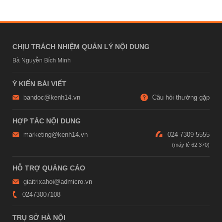
CHỊU TRÁCH NHIỆM QUẢN LÝ NỘI DUNG
Bà Nguyễn Bích Minh
Ý KIẾN BÀI VIẾT
bandoc@kenh14.vn
Câu hỏi thường gặp
HỢP TÁC NỘI DUNG
marketing@kenh14.vn
024 7309 5555
HỖ TRỢ QUẢNG CÁO
giaitrixahoi@admicro.vn
02473007108
TRỤ SỞ HÀ NỘI