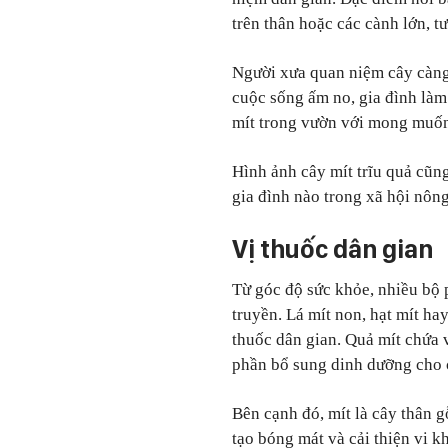
trên thân hoặc các cành lớn, tư
Người xưa quan niệm cây càng 
cuộc sống ấm no, gia đình làm 
mít trong vườn với mong muốn 
Hình ảnh cây mít trĩu quả cũng
gia đình nào trong xã hội nôn
Vị thuốc dân gian
Từ góc độ sức khỏe, nhiều bộ 
truyền. Lá mít non, hạt mít ha
thuốc dân gian. Quả mít chứa v
phần bổ sung dinh dưỡng cho 
Bên cạnh đó, mít là cây thân g
tạo bóng mát và cải thiện vi k