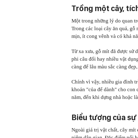
Trồng một cây, tích
Một trong những lý do quan trọ
Trong các loại cây ăn quả, gỗ
mịn, ít cong vênh và có khả n
Từ xa xưa, gỗ mít đã được sử 
phi câu đối hay nhiều vật dụng
càng để lâu màu sắc càng đẹp,
Chính vì vậy, nhiều gia đình 
khoản "của để dành" cho con 
năm, đến khi dựng nhà hoặc là
Biểu tượng của sự
Ngoài giá trị vật chất, cây mí
niệm dân gian. Đặc điểm nổi bậ