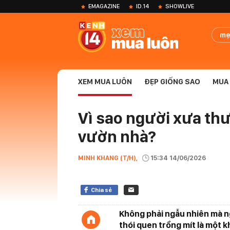
EMAGAZINE
ID.14
SHOWLIVE
mẹ
XEM MUA LUÔN
ĐẸP GIỐNG SAO
MUA 
Vì sao người xưa th
vườn nhà?
MINH KHANG (T/H),
15:34 14/06/2026
Chia sẻ
Không phải ngẫu nhiên mà ng
thói quen trồng mít là một kh