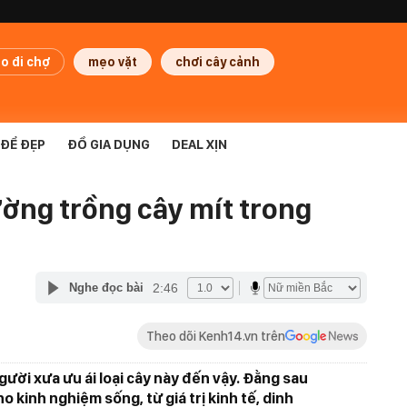
o đi chợ
mẹo vặt
chơi cây cảnh
ĐỂ ĐẸP
ĐỒ GIA DỤNG
DEAL XỊN
ường trồng cây mít trong
2:46
Nghe đọc bài
Theo dõi Kenh14.vn trên
ười xưa ưu ái loại cây này đến vậy. Đằng sau
o kinh nghiệm sống, từ giá trị kinh tế, dinh