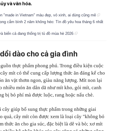
ủy và văn hóa.
son "made in Vietnam" màu đẹp, vỏ xinh, ai dùng cũng mê
cong cắm bình 2 năm không héo: Tín đồ yêu hoa tháng 6 nhất
à biển cả đang thống trị tủ đồ mùa hè 2026
ồi dào cho cả gia đình
o nguồn thực phẩm phong phú. Trong điều kiện cuộc
cây mít có thể cung cấp lượng thức ăn đáng kể cho
ón ăn vặt thơm ngon, giàu năng lượng. Mít non lại
 nhiều món ăn dân dã như mít kho, gỏi mít, canh
ng bị bỏ phí mà được luộc, rang hoặc nấu chè.
ại cây giúp bổ sung thực phẩm trong những giai
 quả, cây mít còn được xem là loại cây "không bỏ
m thức ăn cho gia súc, đặc biệt là dê và bò; xơ mít