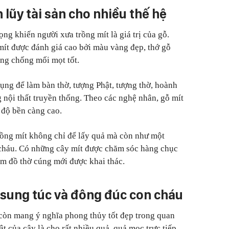
 lũy tài sản cho nhiều thế hệ
ng khiến người xưa trồng mít là giá trị của gỗ.
 mít được đánh giá cao bởi màu vàng đẹp, thớ gỗ
ăng chống mối mọt tốt.
dụng để làm bàn thờ, tượng Phật, tượng thờ, hoành
 nội thất truyền thống. Theo các nghệ nhân, gỗ mít
 độ bền càng cao.
trồng mít không chỉ để lấy quả mà còn như một
cháu. Có những cây mít được chăm sóc hàng chục
m đồ thờ cúng mới được khai thác.
 sung túc và đông đúc con cháu
t còn mang ý nghĩa phong thủy tốt đẹp trong quan
t của cây là cho rất nhiều quả, quả mọc trực tiếp