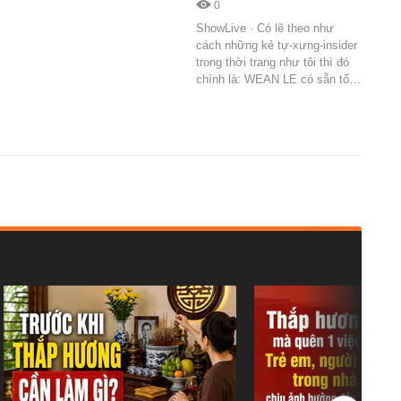
0
ShowLive · Có lẽ theo như
cách những kẻ tự-xưng-insider
trong thời trang như tôi thì đó
chính là: WEAN LE có sẵn tố…