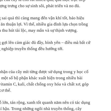
ợng trưng cho sự sinh sôi, phát triển và no đủ.
sai quả thì càng mang đến vận khí tốt, báo hiệu
ăn thuận lợi. Vì thế, nhiều gia đình lựa chọn trồng
thu hút tài lộc, may mắn và sự thịnh vượng.
 gợi lên cảm giác đủ đầy, bình yên – điều mà bất cứ
g nghiệp truyền thống đều hướng tới.
phận của cây mít từng được sử dụng trong y học cổ
y một số bộ phận khác xuất hiện trong nhiều bài
itamin C, kali, chất chống oxy hóa và chất xơ, góp
cơ thể.
ỗ lớn, tán rộng, xanh tốt quanh năm nên có tác dụng
hí hậu. Trong những ngôi nhà truyền thống, cây